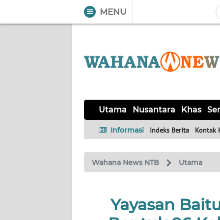
MENU
WAHANA
Tutup
TV
UTAMA
NUSANTARA
Utama
Nusantara
Khas
Ser
KHAS
Informasi
Indeks Berita
Kontak 
SERBA-
Wahana News NTB
Utama
SERBI
MANDALIKA
Yayasan Bait