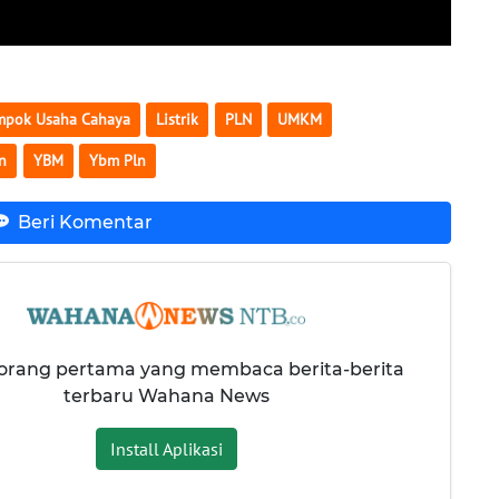
mpok Usaha Cahaya
Listrik
PLN
UMKM
ln
YBM
Ybm Pln
Beri Komentar
 orang pertama yang membaca berita-berita
terbaru Wahana News
Install Aplikasi