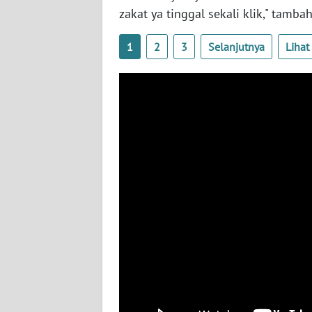
WN
zakat ya tinggal sekali klik," tamba
SULBAR
1
2
3
Selanjutnya
Liha
WN
BABEL
WN
SUMBAR
WN
SUMSEL
WN
BENGKULU
WN
LAMPUNG
WN