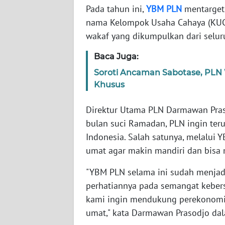
JABAR
Pada tahun ini,
YBM
PLN
mentarget
nama Kelompok Usaha Cahaya (KUC) 
WN
wakaf yang dikumpulkan dari selur
BANTEN
Baca Juga:
WN
Soroti Ancaman Sabotase, PLN W
NTT
Khusus
WN
Direktur Utama PLN Darmawan Pra
KEPRI
bulan suci Ramadan, PLN ingin ter
Indonesia. Salah satunya, melalui
WN
umat agar makin mandiri dan bisa 
PAPUA
"YBM PLN selama ini sudah menjadi
WN
perhatiannya pada semangat keber
PAPUA
kami ingin mendukung perekonom
BARAT
umat," kata Darmawan Prasodjo dal