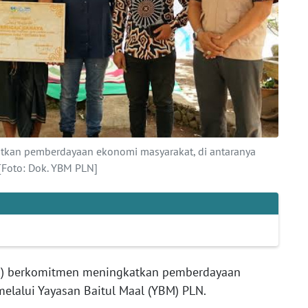
tkan pemberdayaan ekonomi masyarakat, di antaranya
[Foto: Dok. YBM PLN]
ro) berkomitmen meningkatkan pemberdayaan
melalui Yayasan Baitul Maal (YBM) PLN.