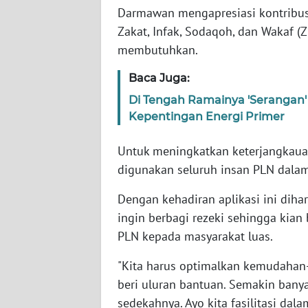
WN
Darmawan mengapresiasi kontribu
RIAU
Zakat, Infak, Sodaqoh, dan Wakaf 
membutuhkan.
WN
SERAMBI
Baca Juga:
Di Tengah Ramainya 'Serangan'
WN
Kepentingan Energi Primer
JAMBI
Untuk meningkatkan keterjangkau
WN
digunakan seluruh insan PLN dala
SULTRA
Dengan kehadiran aplikasi ini di
WN
ingin berbagi rezeki sehingga kian
NTB
PLN kepada masyarakat luas.
WN
"Kita harus optimalkan kemudahan-
SULTENG
beri uluran bantuan. Semakin bany
sedekahnya. Ayo kita fasilitasi da