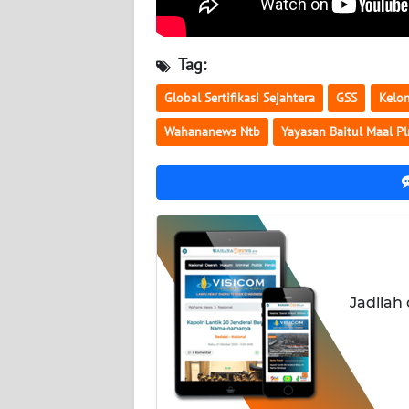
JATENG
Tag:
WN
NUSANTARA
Global Sertifikasi Sejahtera
GSS
Kelo
Wahananews Ntb
Yayasan Baitul Maal P
WN
JOGJA
WN
JATIM
WN
BALI
Jadilah
WN
KALBAR
WN