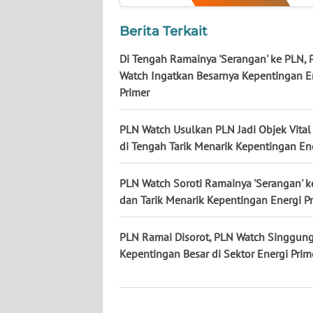
KALTENG
Berita Terkait
WN
Di Tengah Ramainya 'Serangan' ke PLN,
KALTARA
Watch Ingatkan Besarnya Kepentingan E
Primer
WN
KALSEL
PLN Watch Usulkan PLN Jadi Objek Vita
di Tengah Tarik Menarik Kepentingan En
WN
KALTIM
PLN Watch Soroti Ramainya 'Serangan' 
dan Tarik Menarik Kepentingan Energi P
WN
SULSEL
PLN Ramai Disorot, PLN Watch Singgun
Kepentingan Besar di Sektor Energi Prim
WN
GORONTALO
WN