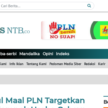
ba-serbi
Mandalika
Opini
Indeks
Kami
Info Iklan
Tentang Kami
Pedoman Media Siber
Redaksi
Karir
ul Maal PLN Targetkan
B