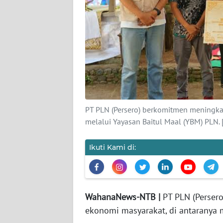
REDAKSI
KARIR
DISCLAIMER
Wahana
News
PT PLN (Persero) berkomitmen meningka
Regional
melalui Yayasan Baitul Maal (YBM) PLN. 
WN
Ikuti Kami di:
SUMUT
WN
JAKARTA
WahanaNews-NTB |
PT PLN (Perse
ekonomi masyarakat, di antaranya 
WN