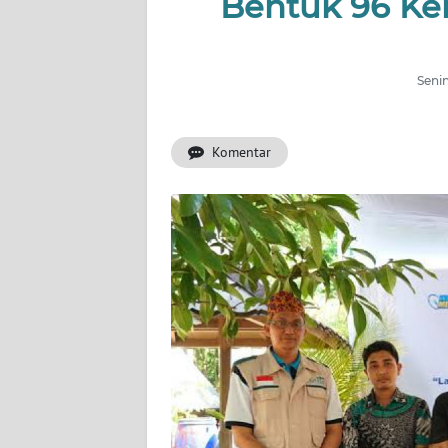
Bentuk 96 Ke
OPINI
Informasi
Senin
INDEKS
BERITA
Komentar
KONTAK
KAMI
INFO
IKLAN
TENTANG
KAMI
PEDOMAN
MEDIA
SIBER