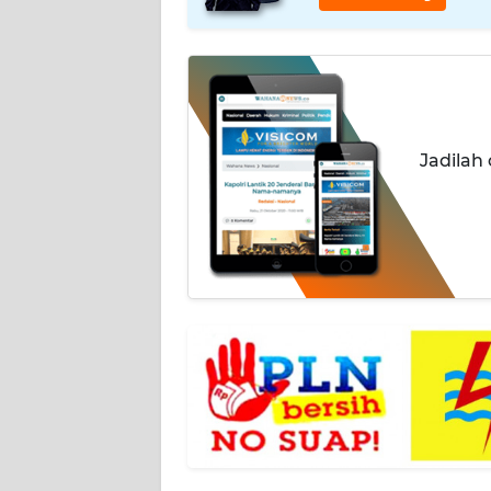
OPINI
Informasi
INDEKS
BERITA
Jadilah
KONTAK
KAMI
INFO
IKLAN
TENTANG
KAMI
PEDOMAN
MEDIA
SIBER