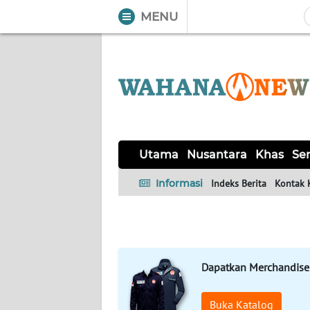
MENU
WAHANA
Tutup
TV
UTAMA
NUSANTARA
Utama
Nusantara
Khas
Ser
KHAS
Informasi
Indeks Berita
Kontak 
SERBA-
SERBI
Dapatkan Merchandise
MANDALIKA
Buka Katalog