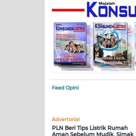
REDAKSI
KARIR
DISCLAIMER
Wahana
News
Regional
Feed Opini
WN
SUMUT
WN
JAKARTA
Advertorial
PLN Beri Tips Listrik Rumah
WN
Aman Sebelum Mudik, Simak