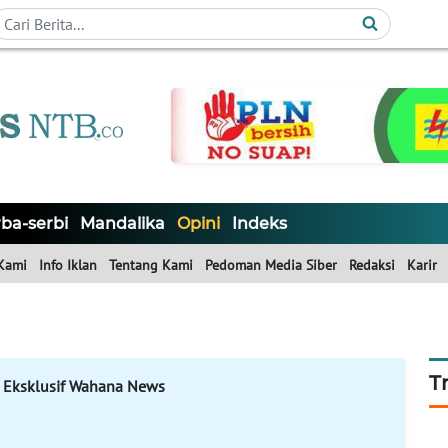
ba-serbi
Mandalika
Opini
Indeks
Kami
Info Iklan
Tentang Kami
Pedoman Media Siber
Redaksi
Karir
T
 Eksklusif Wahana News