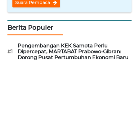
MEDIA
Suara Pembaca
SIBER
REDAKSI
Berita Populer
KARIR
Pengembangan KEK Samota Perlu
#1
Dipercepat, MARTABAT Prabowo-Gibran:
DISCLAIMER
Dorong Pusat Pertumbuhan Ekonomi Baru
Wahana
News
Regional
WN
SUMUT
WN
JAKARTA