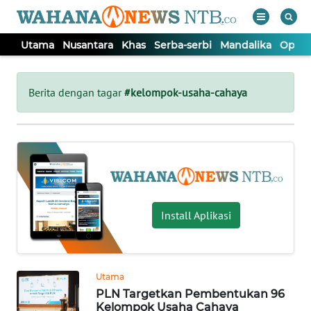
Utama
Nusantara
Khas
Serba-serbi
Mandalika
Opini
WAHANA
Tutup
TV
Berita dengan tagar
#kelompok-usaha-cahaya
UTAMA
NUSANTARA
KHAS
Install Aplikasi
SERBA-
SERBI
Utama
PLN Targetkan Pembentukan 96
MANDALIKA
Kelompok Usaha Cahaya