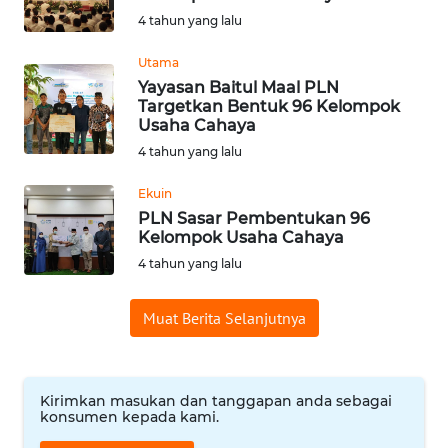
4 tahun yang lalu
OPINI
Utama
Informasi
Yayasan Baitul Maal PLN
Targetkan Bentuk 96 Kelompok
Usaha Cahaya
INDEKS
BERITA
4 tahun yang lalu
Ekuin
KONTAK
PLN Sasar Pembentukan 96
KAMI
Kelompok Usaha Cahaya
4 tahun yang lalu
INFO
IKLAN
Muat Berita Selanjutnya
TENTANG
KAMI
Kirimkan masukan dan tanggapan anda sebagai
konsumen kepada kami.
PEDOMAN