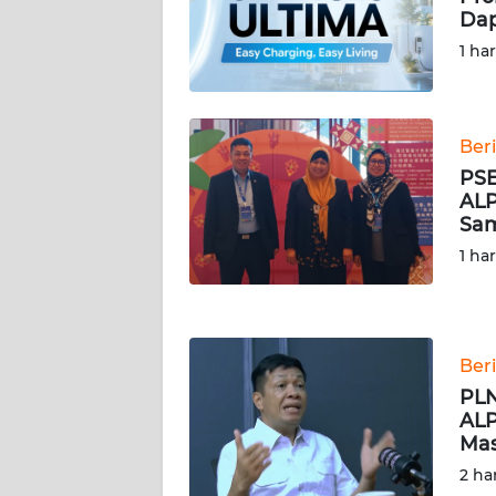
WN
Dap
RIAU
1 ha
WN
SERAMBI
Ber
WN
PSE
JAMBI
ALP
Sam
WN
1 ha
SULTRA
WN
NTB
Ber
PLN
WN
ALP
SULTENG
Mas
2 ha