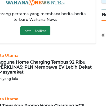
 orang pertama yang membaca berita-berita
B
terbaru Wahana News
Install Aplikasi
#1
ita Utama
gguna Home Charging Tembus 92 Ribu,
ERKLINAS: PLN Membawa EV Lebih Dekat
Masyarakat
m yang lalu
ita Utama
 Tawarkan Promo Home Charging HCS