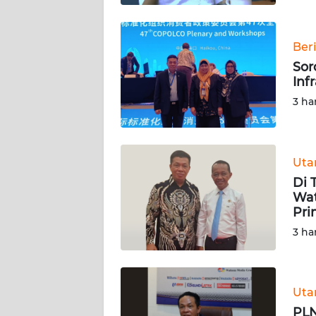
WN
SULBAR
Ber
WN
Sor
BABEL
Inf
3 ha
WN
SUMBAR
WN
Ut
SUMSEL
Di 
Wat
Pri
WN
BENGKULU
3 ha
WN
LAMPUNG
Ut
PLN
WN