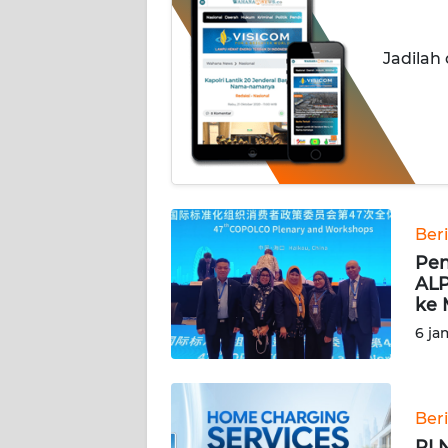
OPINI
Informasi
Jadilah
INDEKS
BERITA
KONTAK
KAMI
Ber
INFO
Pen
IKLAN
ALP
ke 
TENTANG
6 ja
KAMI
PEDOMAN
MEDIA
Ber
SIBER
PLN