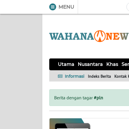
MENU
WAHANA
Tutup
TV
UTAMA
NUSANTARA
Utama
Nusantara
Khas
Ser
KHAS
Informasi
Indeks Berita
Kontak 
SERBA-
SERBI
Berita dengan tagar
#pln
MANDALIKA