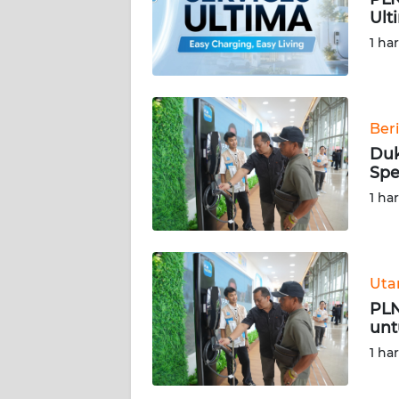
Ult
REDAKSI
1 ha
KARIR
Ber
DISCLAIMER
Duk
Spe
Wahana
News
1 ha
Regional
WN
SUMUT
Ut
PLN
WN
unt
JAKARTA
1 ha
WN