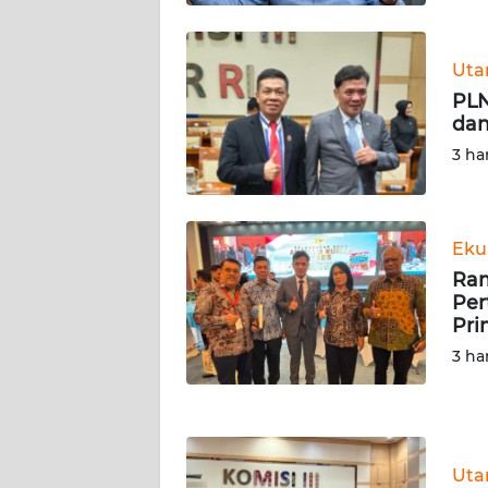
KALTENG
Ut
WN
KALTARA
PLN
dan
3 ha
WN
KALSEL
WN
Eku
KALTIM
Ram
Per
WN
Pri
SULSEL
3 ha
WN
GORONTALO
Ut
WN