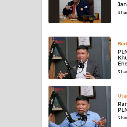
Jan
JATENG
3 ha
WN
NUSANTARA
WN
Ber
JOGJA
PLN
Khu
WN
Ene
JATIM
3 ha
WN
BALI
Ut
Ram
WN
PLN
KALBAR
3 ha
WN