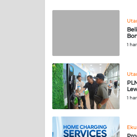
JABAR
WN
Ut
BANTEN
Bel
Bon
WN
1 ha
NTT
WN
KEPRI
Ut
PLN
WN
Lew
PAPUA
1 ha
WN
PAPUA
BARAT
Eku
Pro