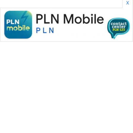
X
WAHANA MEDIA GROUP
|
|
|
WAHANA NEWS co
WAHANA TANI
WAHANA ADVOKAT
|
|
WAHANA INFRASTRUKTUR
WAHANA KONSUMEN
|
|
|