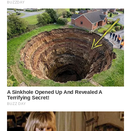
WN
SURABAYA
WN
NATUNA
WN
BINTAN
WN
MANDALIKA
WN
LIKUPANG
WN
LABUANBAJO