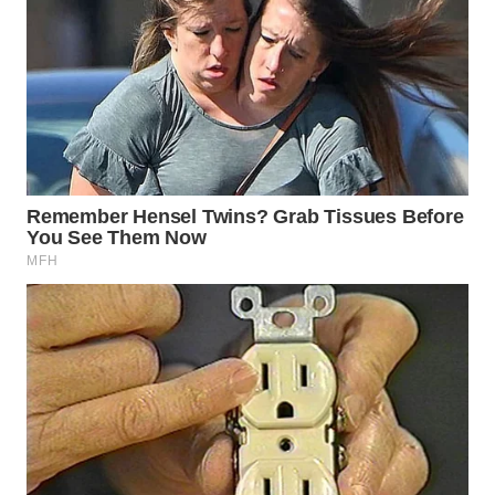
PADANG
LAWAS
WN
SUMEDANG
WN
CIANJUR
WN
KEPULAUAN
SERIBU
WN
TANGERANG
WN
BINJAI