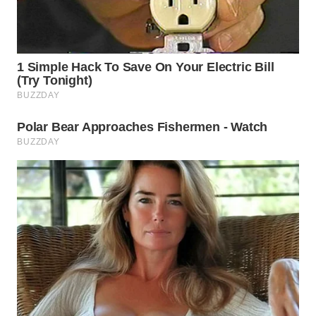
WN
CIREBON
WN
INDRAMAYU
WN
KUNINGAN
WN
MAJALENGKA
WN
SUBANG
WN
SUKABUMI