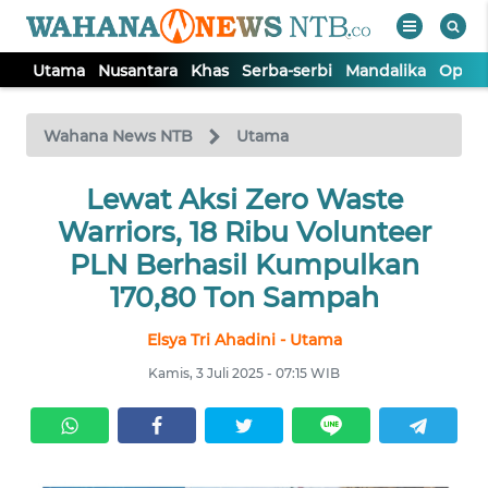
Utama
Nusantara
Khas
Serba-serbi
Mandalika
Opini
WAHANA
Tutup
TV
Wahana News NTB
Utama
UTAMA
Lewat Aksi Zero Waste
Warriors, 18 Ribu Volunteer
NUSANTARA
PLN Berhasil Kumpulkan
170,80 Ton Sampah
KHAS
Elsya Tri Ahadini - Utama
Kamis, 3 Juli 2025 - 07:15 WIB
SERBA-
SERBI
MANDALIKA