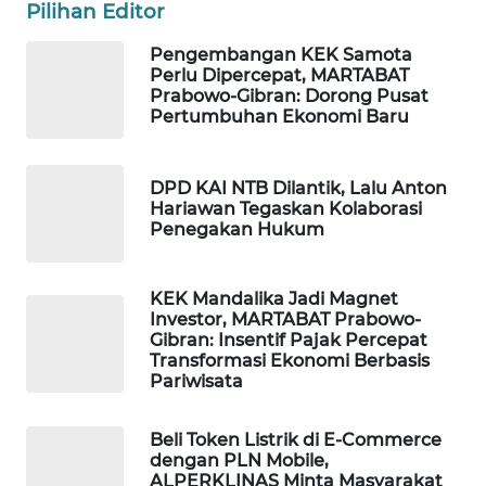
Pilihan Editor
WAHANA
HEALTH
Pengembangan KEK Samota
Perlu Dipercepat, MARTABAT
Prabowo-Gibran: Dorong Pusat
WAHANA
Pertumbuhan Ekonomi Baru
DESA
WISATA
DPD KAI NTB Dilantik, Lalu Anton
Hariawan Tegaskan Kolaborasi
LAPAK
Penegakan Hukum
WAHANA
Wahana
KEK Mandalika Jadi Magnet
Network
Investor, MARTABAT Prabowo-
Gibran: Insentif Pajak Percepat
Transformasi Ekonomi Berbasis
KONSUMEN
Pariwisata
LISTRIK
Beli Token Listrik di E-Commerce
MASYARAKAT
dengan PLN Mobile,
KELISTRIKAN
ALPERKLINAS Minta Masyarakat