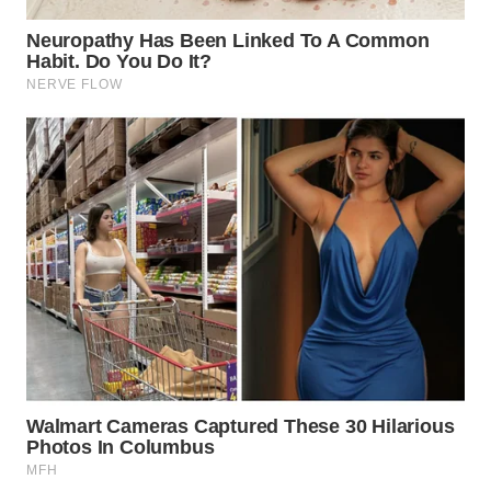
WN
LABUHANBATU
WN
TAPANULI
TENGAH
WN DELI
SERDANG
WN
TEBING
TINGGI
WN
PAKPAK
WN
KARAWANG