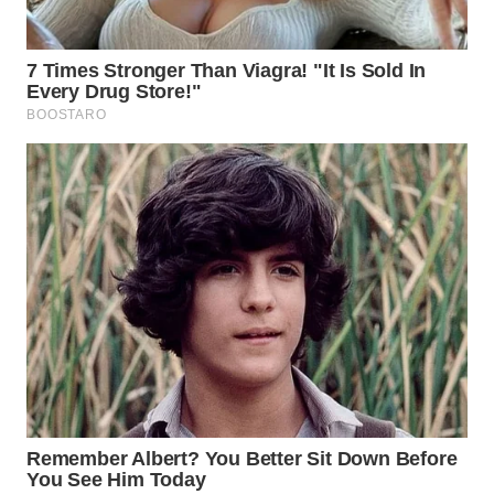
WN
PURWAKARTA
WN
PRIANGAN
TIMUR
WN
SEMARANG
WN
SOLO
WN
BOROBUDUR
WN
MADURA