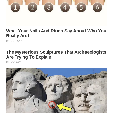
WAHANA
KONSUMEN
WAHANA
LISTRIK
WAHANA
TRAVEL
WAHANA
TV
WAHANANEWS
ID
WAHANANEWS
CO ID