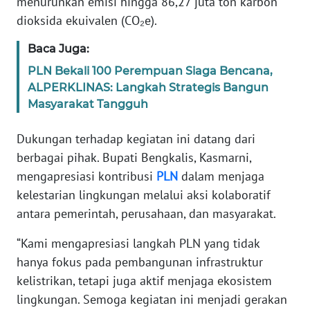
menurunkan emisi hingga 86,27 juta ton karbon
WN
dioksida ekuivalen (CO₂e).
JABAR
Baca Juga:
WN
PLN Bekali 100 Perempuan Siaga Bencana,
BANTEN
ALPERKLINAS: Langkah Strategis Bangun
Masyarakat Tangguh
WN
NTT
Dukungan terhadap kegiatan ini datang dari
berbagai pihak. Bupati Bengkalis, Kasmarni,
WN
mengapresiasi kontribusi
PLN
dalam menjaga
KEPRI
kelestarian lingkungan melalui aksi kolaboratif
antara pemerintah, perusahaan, dan masyarakat.
WN
PAPUA
“Kami mengapresiasi langkah PLN yang tidak
hanya fokus pada pembangunan infrastruktur
WN
kelistrikan, tetapi juga aktif menjaga ekosistem
PAPUA
lingkungan. Semoga kegiatan ini menjadi gerakan
BARAT