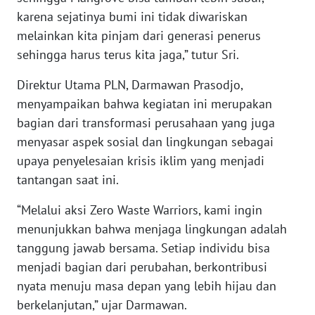
karena sejatinya bumi ini tidak diwariskan
WN
melainkan kita pinjam dari generasi penerus
SULBAR
sehingga harus terus kita jaga,” tutur Sri.
WN
Direktur Utama PLN, Darmawan Prasodjo,
BABEL
menyampaikan bahwa kegiatan ini merupakan
bagian dari transformasi perusahaan yang juga
WN
menyasar aspek sosial dan lingkungan sebagai
SUMBAR
upaya penyelesaian krisis iklim yang menjadi
tantangan saat ini.
WN
SUMSEL
“Melalui aksi Zero Waste Warriors, kami ingin
menunjukkan bahwa menjaga lingkungan adalah
WN
tanggung jawab bersama. Setiap individu bisa
BENGKULU
menjadi bagian dari perubahan, berkontribusi
nyata menuju masa depan yang lebih hijau dan
WN
LAMPUNG
berkelanjutan,” ujar Darmawan.