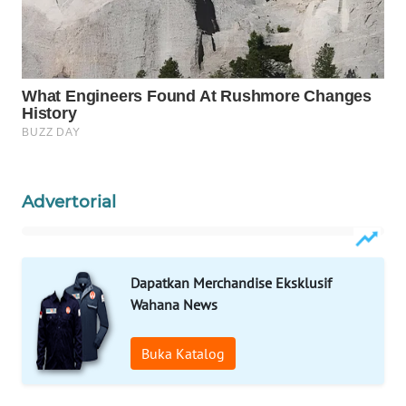
WAHANANEWS
NET
WAHANA
SPORT
WAHANA
UMKM
Advertorial
WAHANA
SELEB
Dapatkan Merchandise Eksklusif
WAHANA
Wahana News
PERSONA
Buka Katalog
WAHANA
OTOMOTIF