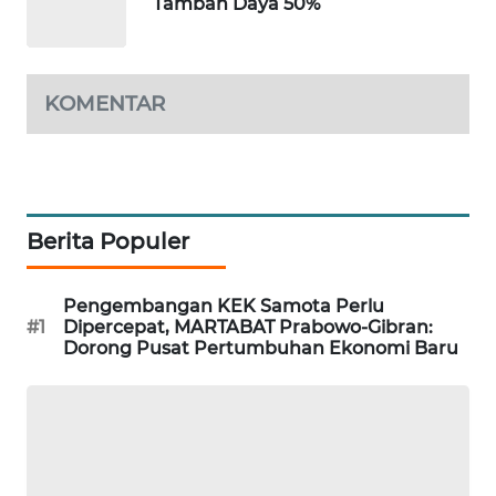
Tambah Daya 50%
KOPEKLIN
KOMENTAR
PORTAL
KONSUMEN
FORWAMKI
Berita Populer
ALPERKLINAS
Pengembangan KEK Samota Perlu
FORJASIDA
#1
Dipercepat, MARTABAT Prabowo-Gibran:
Dorong Pusat Pertumbuhan Ekonomi Baru
TAMBANG
NEWS
SITUNGIR
NEWS