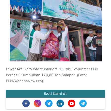
OPINI
Informasi
INDEKS
BERITA
KONTAK
KAMI
Lewat Aksi Zero Waste Warriors, 18 Ribu Volunteer PLN
INFO
IKLAN
Berhasil Kumpulkan 170,80 Ton Sampah. (Foto:
PLN/WahanaNews.co)
TENTANG
KAMI
Ikuti Kami di:
PEDOMAN