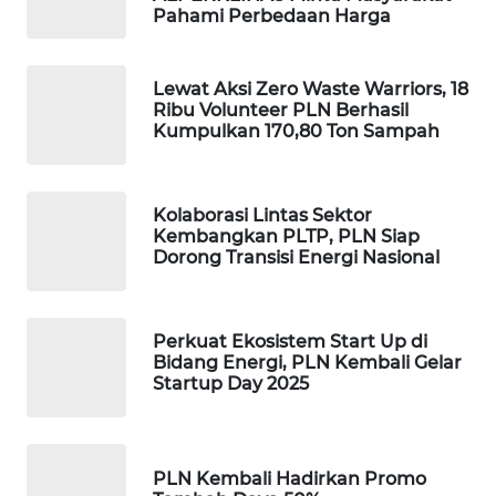
Pahami Perbedaan Harga
WALINKI
ID
Lewat Aksi Zero Waste Warriors, 18
Ribu Volunteer PLN Berhasil
MAWAKA
Kumpulkan 170,80 Ton Sampah
ID
MARTABAT
Kolaborasi Lintas Sektor
NET
Kembangkan PLTP, PLN Siap
Dorong Transisi Energi Nasional
PLN
WATCH
Perkuat Ekosistem Start Up di
Bidang Energi, PLN Kembali Gelar
MKLI
Startup Day 2025
LPKKI
PLN Kembali Hadirkan Promo
LKKI