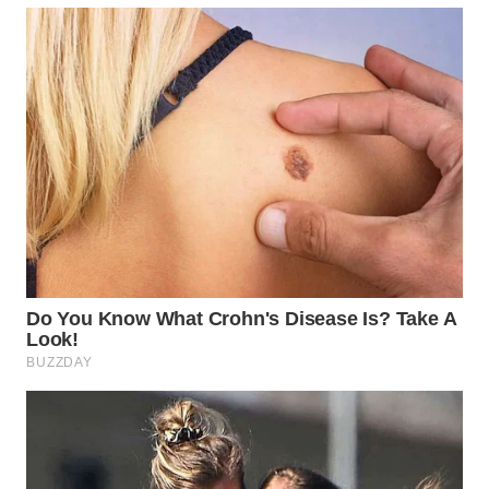
WN
BEKASI
WN
BOGOR
WN
DEPOK
WN
TAPANULI
UTARA
WN
SAMOSIR
WN