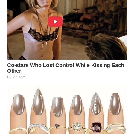
WN
BORNEO
Wahana
Media
Group
WAHANA
NEWS
WAHANA
TANI
WAHANA
ADVOKAT
WAHANA
INFRASTRUKTUR