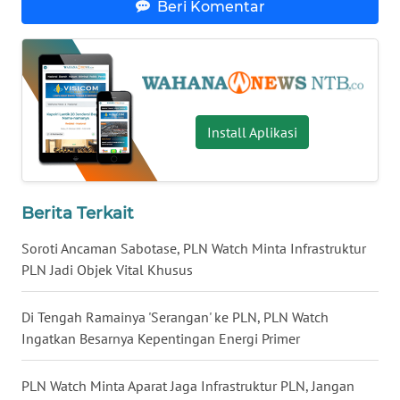
Beri Komentar
WN
KALTENG
WN
KALTARA
Install Aplikasi
WN
KALSEL
Berita Terkait
WN
KALTIM
Soroti Ancaman Sabotase, PLN Watch Minta Infrastruktur
PLN Jadi Objek Vital Khusus
WN
SULSEL
Di Tengah Ramainya 'Serangan' ke PLN, PLN Watch
Ingatkan Besarnya Kepentingan Energi Primer
WN
GORONTALO
PLN Watch Minta Aparat Jaga Infrastruktur PLN, Jangan