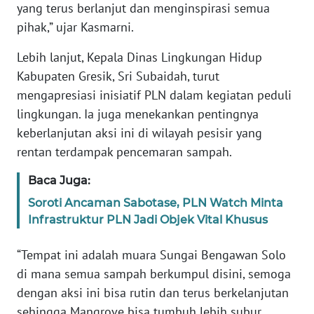
yang terus berlanjut dan menginspirasi semua
pihak,” ujar Kasmarni.
WN
RIAU
Lebih lanjut, Kepala Dinas Lingkungan Hidup
Kabupaten Gresik, Sri Subaidah, turut
WN
mengapresiasi inisiatif PLN dalam kegiatan peduli
SERAMBI
lingkungan. Ia juga menekankan pentingnya
WN
keberlanjutan aksi ini di wilayah pesisir yang
JAMBI
rentan terdampak pencemaran sampah.
Baca Juga:
WN
SULTRA
Soroti Ancaman Sabotase, PLN Watch Minta
Infrastruktur PLN Jadi Objek Vital Khusus
WN
NTB
“Tempat ini adalah muara Sungai Bengawan Solo
di mana semua sampah berkumpul disini, semoga
WN
dengan aksi ini bisa rutin dan terus berkelanjutan
SULTENG
sehingga Mangrove bisa tumbuh lebih subur,