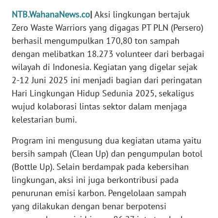
MEDIA
SIBER
NTB.WahanaNews.co
|
Aksi lingkungan bertajuk
Zero Waste Warriors yang digagas PT PLN (Persero)
REDAKSI
berhasil mengumpulkan 170,80 ton sampah
dengan melibatkan 18.273 volunteer dari berbagai
KARIR
wilayah di Indonesia. Kegiatan yang digelar sejak
2-12 Juni 2025 ini menjadi bagian dari peringatan
DISCLAIMER
Hari Lingkungan Hidup Sedunia 2025, sekaligus
wujud kolaborasi lintas sektor dalam menjaga
Wahana
kelestarian bumi.
News
Regional
Program ini mengusung dua kegiatan utama yaitu
bersih sampah (Clean Up) dan pengumpulan botol
WN
(Bottle Up). Selain berdampak pada kebersihan
SUMUT
lingkungan, aksi ini juga berkontribusi pada
penurunan emisi karbon. Pengelolaan sampah
WN
JAKARTA
yang dilakukan dengan benar berpotensi