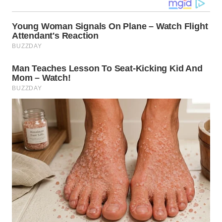
WN
LANGKAT
WN
TAPANULI
SELATAN
WN
TANJUNG
LESUNG
WN
KARO
WN
SIMALUNGUN