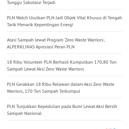
Tunggu Sabotase Terjadi
WN
SULUT
PLN Watch Usulkan PLN Jadi Objek Vital Khusus di Tengah
Tarik Menarik Kepentingan Energi
WN
MALUKU
Atasi Sampah lewat Program 'Zero Waste Warriors',
ALPERKLINAS Apresiasi Peran PLN
WN
MALUT
18 Ribu Volunteer PLN Berhasil Kumpulkan 170,80 Ton
Sampah Lewat Aksi Zero Waste Warriors
WN
DAIRI
PLN Gerakkan 18 Ribu Relawan dalam Aksi Zero Waste
Warriors, 170 Ton Sampah Terkumpul
WN
DANAU
TOBA
PLN Tunjukkan Kepedulian pada Bumi Lewat Aksi Bersih
Sampah Nasional
WN
NIAS