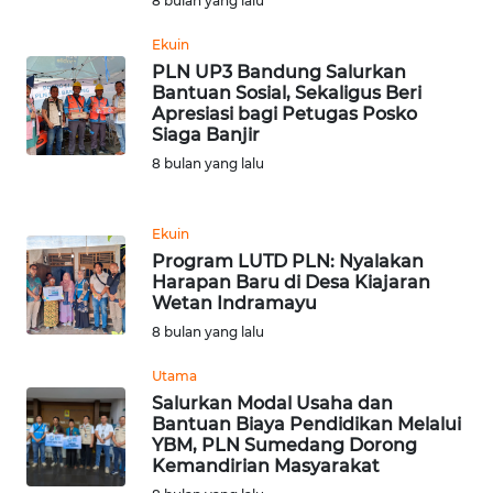
8 bulan yang lalu
WN
Ekuin
JABAR
PLN UP3 Bandung Salurkan
Bantuan Sosial, Sekaligus Beri
WN
Apresiasi bagi Petugas Posko
BANTEN
Siaga Banjir
8 bulan yang lalu
WN
NTT
Ekuin
Program LUTD PLN: Nyalakan
WN
Harapan Baru di Desa Kiajaran
KEPRI
Wetan Indramayu
8 bulan yang lalu
WN
PAPUA
Utama
Salurkan Modal Usaha dan
Bantuan Biaya Pendidikan Melalui
WN
YBM, PLN Sumedang Dorong
PAPUA
Kemandirian Masyarakat
BARAT