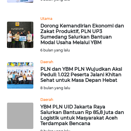
MEDIA
SIBER
Utama
REDAKSI
Dorong Kemandirian Ekonomi dan
Zakat Produktif, PLN UP3
Sumedang Salurkan Bantuan
KARIR
Modal Usaha Melalui YBM
6 bulan yang lalu
DISCLAIMER
Daerah
Wahana
PLN dan YBM PLN Wujudkan Aksi
News
Peduli: 1.022 Peserta Jalani Khitan
Regional
Sehat untuk Masa Depan Hebat
8 bulan yang lalu
WN
Daerah
SUMUT
YBM PLN UID Jakarta Raya
Salurkan Bantuan Rp 85,8 juta dan
WN
Logistik untuk Masyarakat Aceh
JAKARTA
Terdampak Bencana