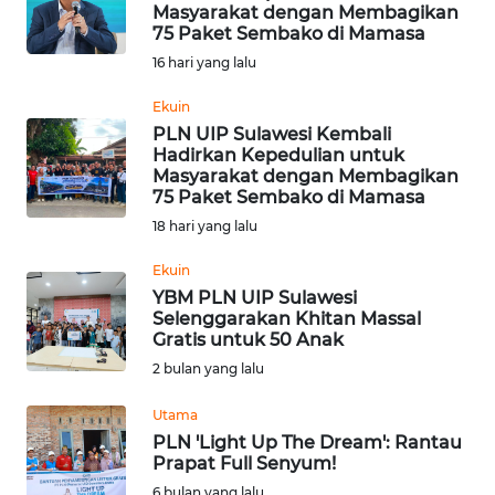
Masyarakat dengan Membagikan
75 Paket Sembako di Mamasa
OPINI
16 hari yang lalu
Informasi
Ekuin
PLN UIP Sulawesi Kembali
INDEKS
Hadirkan Kepedulian untuk
BERITA
Masyarakat dengan Membagikan
75 Paket Sembako di Mamasa
KONTAK
18 hari yang lalu
KAMI
Ekuin
YBM PLN UIP Sulawesi
INFO
Selenggarakan Khitan Massal
IKLAN
Gratis untuk 50 Anak
2 bulan yang lalu
TENTANG
KAMI
Utama
PLN 'Light Up The Dream': Rantau
Prapat Full Senyum!
PEDOMAN
6 bulan yang lalu