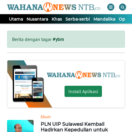
Utama
Nusantara
Khas
Serba-serbi
Mandalika
Opini
WAHANA
Tutup
TV
Berita dengan tagar
#ybm
UTAMA
NUSANTARA
KHAS
Install Aplikasi
SERBA-
SERBI
Ekuin
PLN UIP Sulawesi Kembali
MANDALIKA
Hadirkan Kepedulian untuk