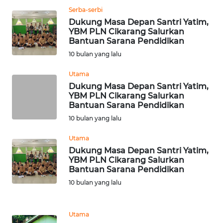
WN
Serba-serbi
LABUHANBATU
Dukung Masa Depan Santri Yatim,
YBM PLN Cikarang Salurkan
WN
Bantuan Sarana Pendidikan
TAPANULI
10 bulan yang lalu
TENGAH
Utama
WN DELI
Dukung Masa Depan Santri Yatim,
YBM PLN Cikarang Salurkan
SERDANG
Bantuan Sarana Pendidikan
10 bulan yang lalu
WN
TEBING
Utama
TINGGI
Dukung Masa Depan Santri Yatim,
YBM PLN Cikarang Salurkan
Bantuan Sarana Pendidikan
WN
PAKPAK
10 bulan yang lalu
WN
Utama
KARAWANG