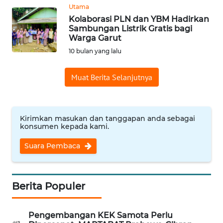
Utama
WN
Kolaborasi PLN dan YBM Hadirkan
CIREBON
Sambungan Listrik Gratis bagi
Warga Garut
WN
10 bulan yang lalu
INDRAMAYU
Muat Berita Selanjutnya
WN
KUNINGAN
Kirimkan masukan dan tanggapan anda sebagai
WN
konsumen kepada kami.
MAJALENGKA
Suara Pembaca
WN
SUBANG
Berita Populer
WN
SUKABUMI
Pengembangan KEK Samota Perlu