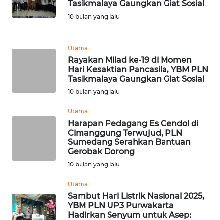
Tasikmalaya Gaungkan Giat Sosial
WN
10 bulan yang lalu
KALTENG
Utama
WN
KALTARA
Rayakan Milad ke-19 di Momen
Hari Kesaktian Pancasila, YBM PLN
Tasikmalaya Gaungkan Giat Sosial
WN
10 bulan yang lalu
KALSEL
Utama
WN
Harapan Pedagang Es Cendol di
KALTIM
Cimanggung Terwujud, PLN
Sumedang Serahkan Bantuan
Gerobak Dorong
WN
10 bulan yang lalu
SULSEL
Utama
WN
Sambut Hari Listrik Nasional 2025,
GORONTALO
YBM PLN UP3 Purwakarta
Hadirkan Senyum untuk Asep: