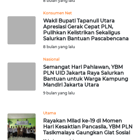
8 bulan yang lalu
WN
Konsumen Net
RIAU
Wakil Bupati Tapanuli Utara
Apresiasi Gerak Cepat PLN,
Pulihkan Kelistrikan Sekaligus
WN
Salurkan Bantuan Pascabencana
SERAMBI
8 bulan yang lalu
WN
Nasional
JAMBI
Semangat Hari Pahlawan, YBM
PLN UID Jakarta Raya Salurkan
Bantuan untuk Warga Kampung
WN
Mandiri Jakarta Utara
SULTRA
9 bulan yang lalu
WN
NTB
Utama
Rayakan Milad ke-19 di Momen
Hari Kesaktian Pancasila, YBM PLN
WN
Tasikmalaya Gaungkan Giat Sosial
SULTENG