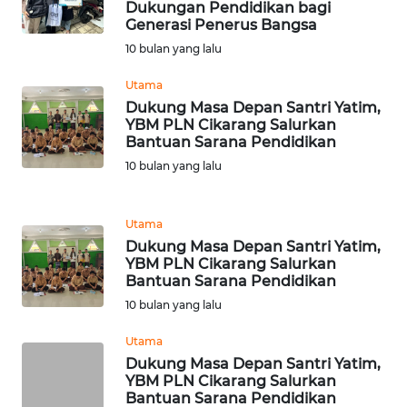
Dukungan Pendidikan bagi
WN
Generasi Penerus Bangsa
SULUT
10 bulan yang lalu
Utama
WN
MALUKU
Dukung Masa Depan Santri Yatim,
YBM PLN Cikarang Salurkan
Bantuan Sarana Pendidikan
WN
10 bulan yang lalu
MALUT
WN
Utama
DAIRI
Dukung Masa Depan Santri Yatim,
YBM PLN Cikarang Salurkan
Bantuan Sarana Pendidikan
WN
10 bulan yang lalu
DANAU
TOBA
Utama
Dukung Masa Depan Santri Yatim,
WN
YBM PLN Cikarang Salurkan
NIAS
Bantuan Sarana Pendidikan