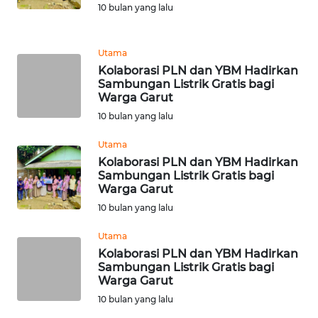
PADANG
10 bulan yang lalu
LAWAS
Utama
WN
Kolaborasi PLN dan YBM Hadirkan
SUMEDANG
Sambungan Listrik Gratis bagi
Warga Garut
WN
10 bulan yang lalu
CIANJUR
Utama
WN
Kolaborasi PLN dan YBM Hadirkan
Sambungan Listrik Gratis bagi
KEPULAUAN
Warga Garut
SERIBU
10 bulan yang lalu
WN
Utama
TANGERANG
Kolaborasi PLN dan YBM Hadirkan
Sambungan Listrik Gratis bagi
Warga Garut
WN
BINJAI
10 bulan yang lalu