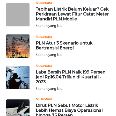
Nusantara
WN
Tagihan Listrik Belum Keluar? Cek
SULUT
Perkiraan Lewat Fitur Catat Meter
Mandiri PLN Mobile
WN
3 tahun yang lalu
MALUKU
Nusantara
PLN Atur 3 Skenario untuk
WN
Bertransisi Energi
MALUT
3 tahun yang lalu
WN
Nusantara
DAIRI
Laba Bersih PLN Naik 199 Persen
jadi Rp16,04 Triliun di Kuartal I-
2023
WN
DANAU
3 tahun yang lalu
TOBA
Nusantara
Dirut PLN Sebut Motor Listrik
WN
Lebih Hemat Biaya Operasional
NIAS
hingga 75 Persen