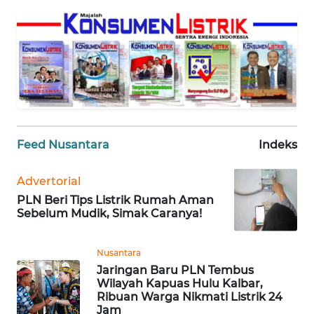
MEDIA
SIBER
REDAKSI
KARIR
DISCLAIMER
Feed Nusantara
Indeks
Wahana
News
Advertorial
Regional
PLN Beri Tips Listrik Rumah Aman
Sebelum Mudik, Simak Caranya!
WN
SUMUT
Nusantara
Jaringan Baru PLN Tembus
WN
Wilayah Kapuas Hulu Kalbar,
JAKARTA
Ribuan Warga Nikmati Listrik 24
Jam