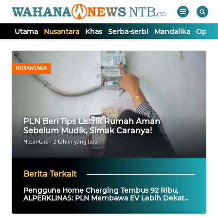
Utama
Nusantara
Khas
Serba-serbi
Mandalika
Opini
WAHANA
Tutup
TV
NUSANTARA
UTAMA
NUSANTARA
PLN Beri Tips Listrik Rumah Aman
Sebelum Mudik, Simak Caranya!
KHAS
Nusantara
|
2 tahun yang lalu
SERBA-
Berita Terkait
SERBI
Pengguna Home Charging Tembus 92 Ribu,
ALPERKLINAS: PLN Membawa EV Lebih Dekat
ke Masyarakat
MANDALIKA