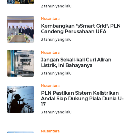
WN
2 tahun yang lalu
JABAR
Nusantara
Kembangkan "sSmart Grid", PLN
WN
Gandeng Perusahaan UEA
BANTEN
3 tahun yang lalu
WN
Nusantara
NTT
Jangan Sekali-kali Curi Aliran
Listrik, Ini Bahayanya
WN
3 tahun yang lalu
KEPRI
Nusantara
PLN Pastikan Sistem Kelistrikan
WN
Andal Siap Dukung Piala Dunia U-
PAPUA
17
3 tahun yang lalu
WN
PAPUA
BARAT
Nusantara