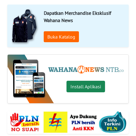
OPINI
Dapatkan Merchandise Eksklusif
Wahana News
Informasi
Buka Katalog
INDEKS
BERITA
KONTAK
KAMI
INFO
Install Aplikasi
IKLAN
TENTANG
KAMI
PEDOMAN