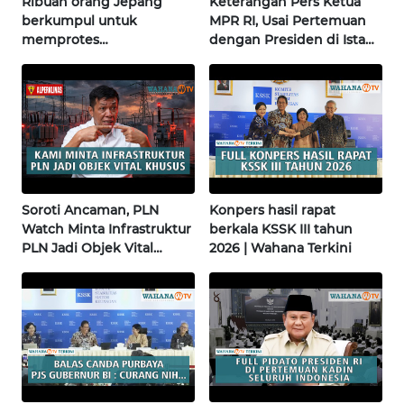
Ribuan orang Jepang
Keterangan Pers Ketua
berkumpul untuk
MPR RI, Usai Pertemuan
WN
memprotes
dengan Presiden di Istana
SULBAR
pembangunan masjid
| Wahana Terkini
pertama di Fujisawa
WN
BABEL
WN
SUMBAR
Soroti Ancaman, PLN
Konpers hasil rapat
Watch Minta Infrastruktur
berkala KSSK III tahun
WN
PLN Jadi Objek Vital
2026 | Wahana Terkini
SUMSEL
Khusus | Alperklinas
Research
WN
BENGKULU
WN
LAMPUNG