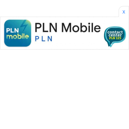
X
WALINKI
ID
MAWAKA
ID
MARTABAT
NET
PLN
WATCH
MKLI
LPKKI
WAHANA MEDIA GROUP
|
|
|
WAHANA NEWS co
WAHANA TANI
WAHANA ADVOKAT
LKKI