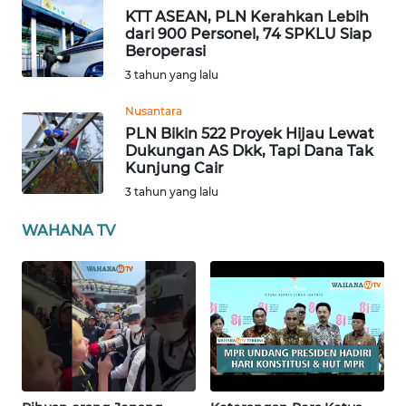
KTT ASEAN, PLN Kerahkan Lebih
dari 900 Personel, 74 SPKLU Siap
WN
Beroperasi
RIAU
3 tahun yang lalu
WN
Nusantara
SERAMBI
PLN Bikin 522 Proyek Hijau Lewat
Dukungan AS Dkk, Tapi Dana Tak
Kunjung Cair
WN
JAMBI
3 tahun yang lalu
WAHANA TV
WN
SULTRA
WN
NTB
WN
SULTENG