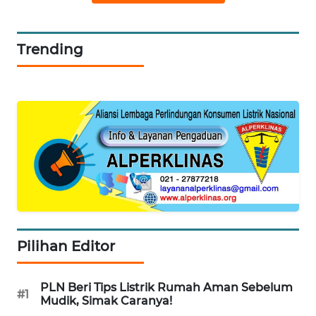
WN
CIREBON
Trending
WN
INDRAMAYU
WN
KUNINGAN
WN
MAJALENGKA
WN
SUBANG
Pilihan Editor
WN
PLN Beri Tips Listrik Rumah Aman Sebelum
SUKABUMI
#1
Mudik, Simak Caranya!