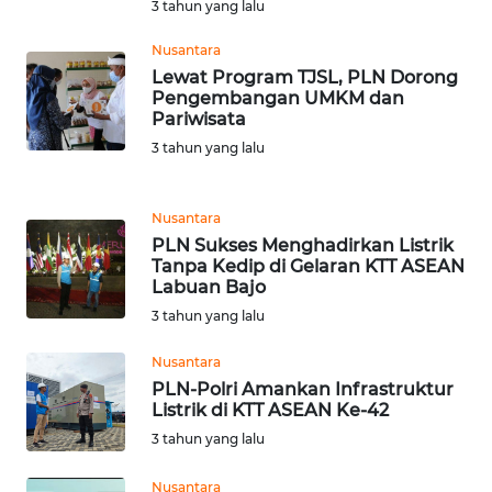
WN
3 tahun yang lalu
LABUHANBATU
Nusantara
Lewat Program TJSL, PLN Dorong
WN
Pengembangan UMKM dan
TAPANULI
Pariwisata
TENGAH
3 tahun yang lalu
WN DELI
SERDANG
Nusantara
PLN Sukses Menghadirkan Listrik
Tanpa Kedip di Gelaran KTT ASEAN
WN
Labuan Bajo
TEBING
TINGGI
3 tahun yang lalu
Nusantara
WN
PLN-Polri Amankan Infrastruktur
PAKPAK
Listrik di KTT ASEAN Ke-42
3 tahun yang lalu
WN
KARAWANG
Nusantara