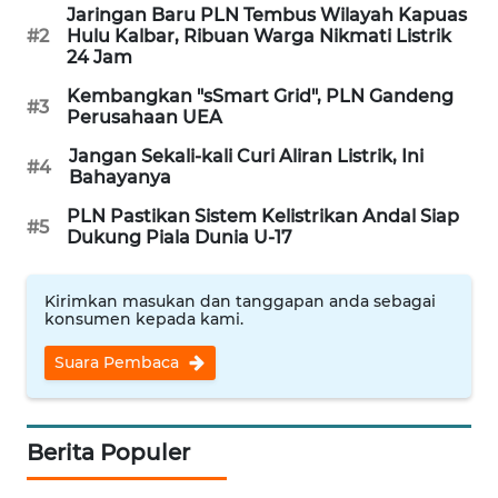
Jaringan Baru PLN Tembus Wilayah Kapuas
WN
#2
Hulu Kalbar, Ribuan Warga Nikmati Listrik
PURWAKARTA
24 Jam
Kembangkan "sSmart Grid", PLN Gandeng
WN
#3
Perusahaan UEA
PRIANGAN
TIMUR
Jangan Sekali-kali Curi Aliran Listrik, Ini
#4
Bahayanya
WN
PLN Pastikan Sistem Kelistrikan Andal Siap
#5
SEMARANG
Dukung Piala Dunia U-17
WN
Kirimkan masukan dan tanggapan anda sebagai
SOLO
konsumen kepada kami.
Suara Pembaca
WN
BOROBUDUR
Berita Populer
WN
MADURA