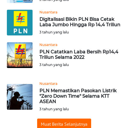
PADANG
LAWAS
Nusantara
Digitalisasi Bikin PLN Bisa Cetak
WN
Laba Jumbo Hingga Rp 14,4 Triliun
SUMEDANG
3 tahun yang lalu
WN
Nusantara
CIANJUR
PLN Catatkan Laba Bersih Rp14,4
Triliun Selama 2022
WN
3 tahun yang lalu
KEPULAUAN
SERIBU
Nusantara
PLN Memastikan Pasokan Listrik
WN
"Zero Down Time" Selama KTT
TANGERANG
ASEAN
3 tahun yang lalu
WN
BINJAI
Muat Berita Selanjutnya