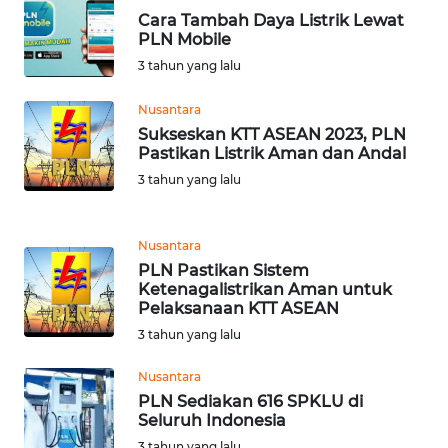
Cara Tambah Daya Listrik Lewat
PLN Mobile
WN
BEKASI
3 tahun yang lalu
Nusantara
WN
Sukseskan KTT ASEAN 2023, PLN
BOGOR
Pastikan Listrik Aman dan Andal
3 tahun yang lalu
WN
DEPOK
Nusantara
WN
PLN Pastikan Sistem
TAPANULI
Ketenagalistrikan Aman untuk
UTARA
Pelaksanaan KTT ASEAN
3 tahun yang lalu
WN
Nusantara
SAMOSIR
PLN Sediakan 616 SPKLU di
Seluruh Indonesia
WN
3 tahun yang lalu