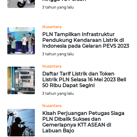
3 tahun yang lalu
WN
LANGKAT
Nusantara
PLN Tampilkan Infrastruktur
WN
Pendukung Kendaraan Listrik di
TAPANULI
Indonesia pada Gelaran PEVS 2023
SELATAN
3 tahun yang lalu
WN
Nusantara
TANJUNG
Daftar Tarif Listrik dan Token
LESUNG
Listrik PLN Selasa 16 Mei 2023 Beli
50 Ribu Dapat Segini
WN
3 tahun yang lalu
KARO
Nusantara
Kisah Perjuangan Petugas Siaga
WN
PLN Dibalik Sukses dan
SIMALUNGUN
Gemerlapnya KTT ASEAN di
Labuan Bajo