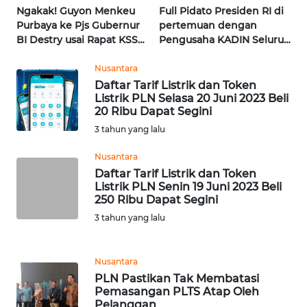
Ngakak! Guyon Menkeu
Full Pidato Presiden RI di
WN
Purbaya ke Pjs Gubernur
pertemuan dengan
JATENG
BI Destry usai Rapat KSSK
Pengusaha KADIN Seluruh
| Wahana Terkini
Indonesia | Wahana
Terkini
Nusantara
WN
Daftar Tarif Listrik dan Token
NUSANTARA
Listrik PLN Selasa 20 Juni 2023 Beli
20 Ribu Dapat Segini
WN
3 tahun yang lalu
JOGJA
Nusantara
WN
Daftar Tarif Listrik dan Token
Listrik PLN Senin 19 Juni 2023 Beli
JATIM
250 Ribu Dapat Segini
3 tahun yang lalu
WN
BALI
Nusantara
WN
PLN Pastikan Tak Membatasi
KALBAR
Pemasangan PLTS Atap Oleh
Pelanggan