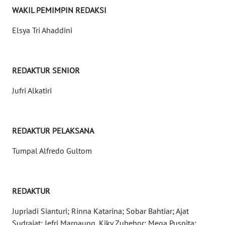
WAKIL PEMIMPIN REDAKSI
WN
JABAR
Elsya Tri Ahaddini
WN
BANTEN
REDAKTUR SENIOR
WN
Jufri Alkatiri
NTT
WN
REDAKTUR PELAKSANA
KEPRI
Tumpal Alfredo Gultom
WN
PAPUA
REDAKTUR
WN
PAPUA
Jupriadi Sianturi; Rinna Katarina; Sobar Bahtiar; Ajat
BARAT
Sudrajat; Jefri Marpaung, Kiky Zubehor; Mega Puspita;