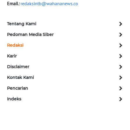
Email
:
redaksintb@wahananews.co
WN
LANGKAT
Tentang Kami
WN
Pedoman Media Siber
TAPANULI
SELATAN
Redaksi
Karir
WN
TANJUNG
Disclaimer
LESUNG
Kontak Kami
WN
Pencarian
KARO
Indeks
WN
SIMALUNGUN