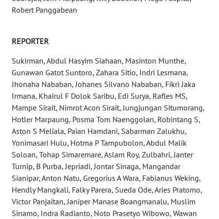
Robert Panggabean
WN
RIAU
REPORTER
WN
Sukirman, Abdul Hasyim Siahaan, Masinton Munthe,
SERAMBI
Gunawan Gatot Suntoro, Zahara Sitio, Indri Lesmana,
Jhonaha Nababan, Johanes Silvano Nababan, Fikri Jaka
WN
Irmana, Khairul F Dolok Saribu, Edi Surya, Rafles MS,
JAMBI
Mampe Sirait, Nimrot Acon Sirait, Jungjungan Situmorang,
Hotler Marpaung, Posma Tom Naenggolan, Robintang S,
WN
Aston S Meliala, Paian Hamdani, Sabarman Zalukhu,
SULTRA
Yonimasari Hulu, Hotma P Tampubolon, Abdul Malik
Soloan, Tohap Simaremare, Aslam Roy, Zulbahri, Janter
WN
Turnip, B Purba, Jepriadi, Jontar Sinaga, Mangandar
NTB
Sianipar, Anton Natu, Gregorius A Wara, Fabianus Weking,
Hendly Mangkali, Falky Parera, Sueda Ode, Aries Pratomo,
WN
Victor Panjaitan, Janiper Manase Boangmanalu, Muslim
SULTENG
Sinamo, Indra Radianto, Noto Prasetyo Wibowo, Wawan