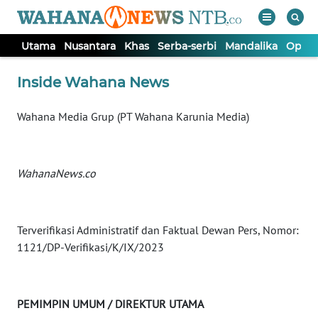
Utama
Nusantara
Khas
Serba-serbi
Mandalika
Opini
WAHANA
Tutup
Inside Wahana News
TV
Wahana Media Grup (PT Wahana Karunia Media)
UTAMA
NUSANTARA
WahanaNews.co
KHAS
Terverifikasi Administratif dan Faktual Dewan Pers, Nomor:
SERBA-
1121/DP-Verifikasi/K/IX/2023
SERBI
MANDALIKA
PEMIMPIN UMUM / DIREKTUR UTAMA