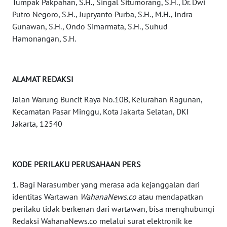
Tumpak Pakpahan, S.H., Singal Situmorang, S.H., Dr. Dwi
WN
Putro Negoro, S.H., Jupryanto Purba, S.H., M.H., Indra
KALTENG
Gunawan, S.H., Ondo Simarmata, S.H., Suhud
Hamonangan, S.H.
WN
KALTARA
ALAMAT REDAKSI
WN
Jalan Warung Buncit Raya No.10B, Kelurahan Ragunan,
KALSEL
Kecamatan Pasar Minggu, Kota Jakarta Selatan, DKI
Jakarta, 12540
WN
KALTIM
WN
KODE PERILAKU PERUSAHAAN PERS
SULSEL
1. Bagi Narasumber yang merasa ada kejanggalan dari
identitas Wartawan
WahanaNews.co
atau mendapatkan
WN
perilaku tidak berkenan dari wartawan, bisa menghubungi
GORONTALO
Redaksi WahanaNews.co melalui surat elektronik ke