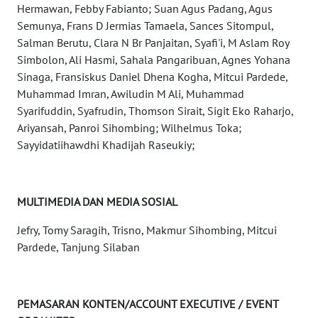
Hermawan, Febby Fabianto; Suan Agus Padang, Agus
WN
Semunya, Frans D Jermias Tamaela, Sances Sitompul,
SULBAR
Salman Berutu, Clara N Br Panjaitan, Syafi'i, M Aslam Roy
Simbolon, Ali Hasmi, Sahala Pangaribuan, Agnes Yohana
Sinaga, Fransiskus Daniel Dhena Kogha, Mitcui Pardede,
WN
BABEL
Muhammad Imran, Awiludin M Ali, Muhammad
Syarifuddin, Syafrudin, Thomson Sirait, Sigit Eko Raharjo,
Ariyansah, Panroi Sihombing; Wilhelmus Toka;
WN
Sayyidatiihawdhi Khadijah Raseukiy;
SUMBAR
WN
SUMSEL
MULTIMEDIA DAN MEDIA SOSIAL
Jefry, Tomy Saragih, Trisno, Makmur Sihombing, Mitcui
WN
Pardede, Tanjung Silaban
BENGKULU
WN
LAMPUNG
PEMASARAN KONTEN/ACCOUNT EXECUTIVE / EVENT