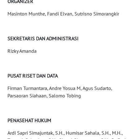
ORGANIZER
WN
Masinton Munthe, Fandi Elvan, Sutrisno Simorangkir
JATENG
WN
SEKRETARIS DAN ADMINISTRASI
NUSANTARA
Rizky Amanda
WN
JOGJA
PUSAT RISET DAN DATA
WN
JATIM
Firman Turmantara, Andre Yosua M, Agus Sudarto,
Parsaoran Siahaan, Salomo Tobing
WN
BALI
PENASEHAT HUKUM
WN
KALBAR
Ardi Sapri Simajuntak, S.H., Humisar Sahala, S.H., M.H.,