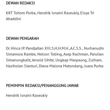
MEDIA
DEWAN REDAKSI
SIBER
KRT Tohom Purba, Hendrik Isnaini Raseukiy, Elsya Tri
REDAKSI
Ahaddini
KARIR
DEWAN PENGARAH
DISCLAIMER
Dr. Hinca IP. Pandjaitan XIII,S.H,H.M.H.,A.C.S.S., Nurhanudin
Simamora Rambe, Nelson Tobing, Asep Rachman, Parulian
Wahana
Simanungkalit, Arnold Sihite, Ungkap Marpaung, Zulham,
News
Hasiholan Sianturi, Diana Malona Matondang, Juara Purba
Regional
WN
SUMUT
PEMIMPIN REDAKSI/PENANGGUNG JAWAB
Hendrik Isnaini Raseukiy
WN
JAKARTA