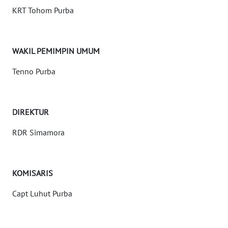
KRT Tohom Purba
OPINI
Informasi
WAKIL PEMIMPIN UMUM
INDEKS
Tenno Purba
BERITA
KONTAK
DIREKTUR
KAMI
RDR Simamora
INFO
IKLAN
KOMISARIS
TENTANG
KAMI
Capt Luhut Purba
PEDOMAN