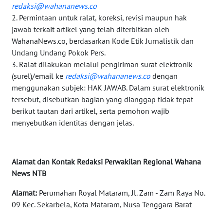
redaksi@wahananews.co
WN
2. Permintaan untuk ralat, koreksi, revisi maupun hak
SULUT
jawab terkait artikel yang telah diterbitkan oleh
WahanaNews.co, berdasarkan Kode Etik Jurnalistik dan
WN
Undang Undang Pokok Pers.
MALUKU
3. Ralat dilakukan melalui pengiriman surat elektronik
(surel)/email ke
redaksi@wahananews.co
dengan
WN
menggunakan subjek: HAK JAWAB. Dalam surat elektronik
MALUT
tersebut, disebutkan bagian yang dianggap tidak tepat
berikut tautan dari artikel, serta pemohon wajib
WN
menyebutkan identitas dengan jelas.
DAIRI
WN
Alamat dan Kontak Redaksi Perwakilan Regional Wahana
DANAU
News NTB
TOBA
Alamat:
Perumahan Royal Mataram, Jl. Zam - Zam Raya No.
WN
09 Kec. Sekarbela, Kota Mataram, Nusa Tenggara Barat
NIAS