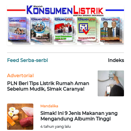
MEDIA
SIBER
REDAKSI
KARIR
DISCLAIMER
Feed Serba-serbi
Indeks
Wahana
News
Advertorial
Regional
PLN Beri Tips Listrik Rumah Aman
Sebelum Mudik, Simak Caranya!
WN
SUMUT
Mandalika
Simak! Ini 9 Jenis Makanan yang
WN
Mengandung Albumin Tinggi
JAKARTA
4 tahun yang lalu