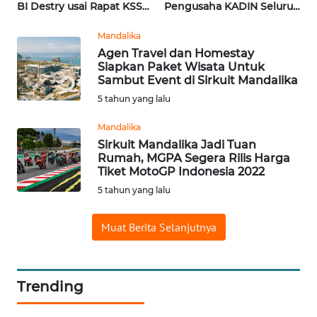
BI Destry usai Rapat KSSK
Pengusaha KADIN Seluruh
| Wahana Terkini
Indonesia | Wahana
WN
Terkini
JATENG
Mandalika
Agen Travel dan Homestay
Siapkan Paket Wisata Untuk
WN
Sambut Event di Sirkuit Mandalika
NUSANTARA
5 tahun yang lalu
WN
Mandalika
JOGJA
Sirkuit Mandalika Jadi Tuan
Rumah, MGPA Segera Rilis Harga
Tiket MotoGP Indonesia 2022
WN
5 tahun yang lalu
JATIM
Muat Berita Selanjutnya
WN
BALI
WN
Trending
KALBAR