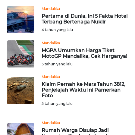
WN
Mandalika
JABAR
Pertama di Dunia, Ini 5 Fakta Hotel
Terbang Bertenaga Nuklir
WN
4 tahun yang lalu
BANTEN
Mandalika
MGPA Umumkan Harga Tiket
WN
MotoGP Mandalika, Cek Harganya!
NTT
5 tahun yang lalu
WN
Mandalika
KEPRI
Klaim Pernah ke Mars Tahun 3812,
Penjelajah Waktu Ini Pamerkan
Foto
WN
PAPUA
5 tahun yang lalu
WN
Mandalika
PAPUA
Rumah Warga Disulap Jadi
BARAT