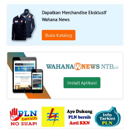
OPINI
Dapatkan Merchandise Eksklusif
Wahana News
Informasi
Buka Katalog
INDEKS
BERITA
KONTAK
KAMI
INFO
Install Aplikasi
IKLAN
TENTANG
KAMI
PEDOMAN