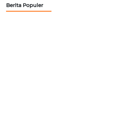
Berita Populer
WN
SULUT
WN
MALUKU
WN
MALUT
WN
DAIRI
WN
DANAU
TOBA
WN
NIAS