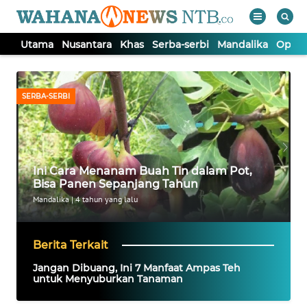
Utama
Nusantara
Khas
Serba-serbi
Mandalika
Opini
WAHANA
Tutup
TV
SERBA-SERBI
UTAMA
NUSANTARA
Ini Cara Menanam Buah Tin dalam Pot,
Bisa Panen Sepanjang Tahun
KHAS
Mandalika
|
4 tahun yang lalu
SERBA-
Berita Terkait
SERBI
Jangan Dibuang, Ini 7 Manfaat Ampas Teh
untuk Menyuburkan Tanaman
MANDALIKA