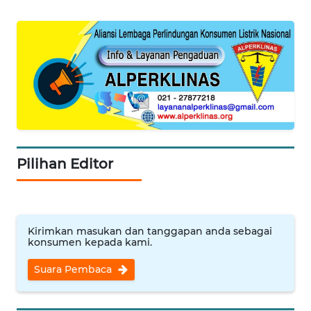
WN
KALTENG
WN
KALTARA
WN
KALSEL
Pilihan Editor
WN
KALTIM
WN
Kirimkan masukan dan tanggapan anda sebagai
SULSEL
konsumen kepada kami.
Suara Pembaca
WN
GORONTALO