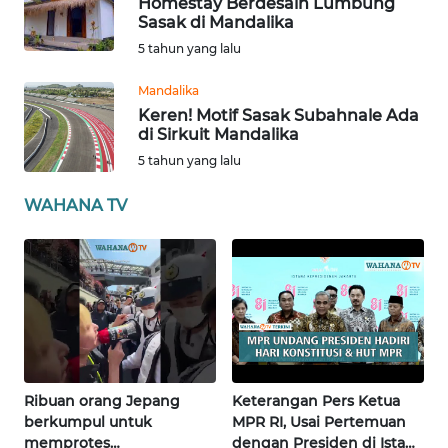
Homestay Berdesain Lumbung
Sasak di Mandalika
WN
5 tahun yang lalu
RIAU
Mandalika
WN
Keren! Motif Sasak Subahnale Ada
SERAMBI
di Sirkuit Mandalika
5 tahun yang lalu
WN
WAHANA TV
JAMBI
WN
SULTRA
WN
NTB
Ribuan orang Jepang
Keterangan Pers Ketua
WN
berkumpul untuk
MPR RI, Usai Pertemuan
SULTENG
memprotes
dengan Presiden di Istana