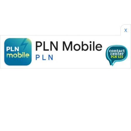
WN
CIREBON
WN
X
INDRAMAYU
WN
KUNINGAN
WN
MAJALENGKA
WN
SUBANG
WN
SUKABUMI