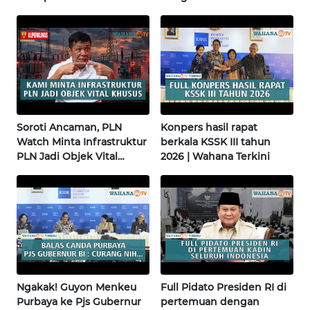
pembangunan masjid
| Wahana Terkini
WN
pertama di Fujisawa
SULBAR
WN
BABEL
WN
Soroti Ancaman, PLN
Konpers hasil rapat
SUMBAR
Watch Minta Infrastruktur
berkala KSSK III tahun
PLN Jadi Objek Vital
2026 | Wahana Terkini
Khusus | Alperklinas
WN
Research
SUMSEL
WN
BENGKULU
WN
Ngakak! Guyon Menkeu
Full Pidato Presiden RI di
LAMPUNG
Purbaya ke Pjs Gubernur
pertemuan dengan