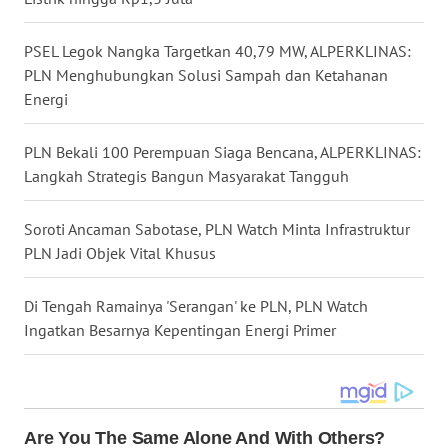
WN
PSEL Legok Nangka Targetkan 40,79 MW, ALPERKLINAS:
LANGKAT
PLN Menghubungkan Solusi Sampah dan Ketahanan
Energi
WN
TAPANULI
PLN Bekali 100 Perempuan Siaga Bencana, ALPERKLINAS:
SELATAN
Langkah Strategis Bangun Masyarakat Tangguh
WN
Soroti Ancaman Sabotase, PLN Watch Minta Infrastruktur
TANJUNG
LESUNG
PLN Jadi Objek Vital Khusus
WN
Di Tengah Ramainya 'Serangan' ke PLN, PLN Watch
KARO
Ingatkan Besarnya Kepentingan Energi Primer
WN
SIMALUNGUN