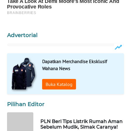
WAHANA
HEALTH
WAHANA
Advertorial
DESA
WISATA
LAPAK
Dapatkan Merchandise Eksklusif
WAHANA
Wahana News
Wahana
Network
Buka Katalog
KONSUMEN
Pilihan Editor
LISTRIK
MASYARAKAT
PLN Beri Tips Listrik Rumah Aman
Sebelum Mudik, Simak Caranya!
KELISTRIKAN