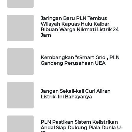
WALINKI
ID
Jaringan Baru PLN Tembus
Wilayah Kapuas Hulu Kalbar,
Ribuan Warga Nikmati Listrik 24
MAWAKA
Jam
ID
MARTABAT
Kembangkan "sSmart Grid", PLN
NET
Gandeng Perusahaan UEA
PLN
WATCH
Jangan Sekali-kali Curi Aliran
Listrik, Ini Bahayanya
MKLI
LPKKI
PLN Pastikan Sistem Kelistrikan
Andal Siap Dukung Piala Dunia U-
LKKI