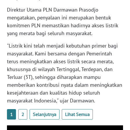
WN
Direktur Utama PLN Darmawan Prasodjo
JATENG
mengatakan, penyalaan ini merupakan bentuk
komitmen PLN memastikan hadirnya akses listrik
WN
yang merata bagi seluruh masyarakat.
NUSANTARA
"Listrik kini telah menjadi kebutuhan primer bagi
WN
masyarakat. Kami bersama dengan Pemerintah
JOGJA
terus meningkatkan akses listrik secara merata,
khususnya di wilayah Tertinggal, Terdepan, dan
WN
Terluar (3T), sehingga diharapkan mampu
JATIM
memberikan kontribusi nyata dalam meningkatkan
kesejahteraan dan kualitas hidup seluruh
WN
masyarakat Indonesia," ujar Darmawan.
BALI
1
2
Selanjutnya
Lihat Semua
WN
KALBAR