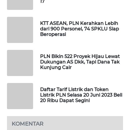
17
KOPEKLIN
KTT ASEAN, PLN Kerahkan Lebih
dari 900 Personel, 74 SPKLU Siap
PORTAL
Beroperasi
KONSUMEN
FORWAMKI
PLN Bikin 522 Proyek Hijau Lewat
Dukungan AS Dkk, Tapi Dana Tak
ALPERKLINAS
Kunjung Cair
FORJASIDA
Daftar Tarif Listrik dan Token
Listrik PLN Selasa 20 Juni 2023 Beli
TAMBANG
20 Ribu Dapat Segini
NEWS
SITUNGIR
KOMENTAR
NEWS