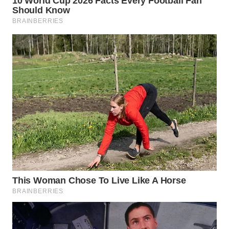
WN
SURABAYA
WN
NATUNA
WN
BINTAN
WN
MANDALIKA
WN
LIKUPANG
WN
LABUANBAJO