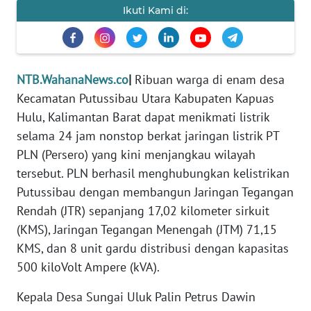
MEDIA
Ikuti Kami di:
SIBER
REDAKSI
NTB.WahanaNews.co
|
Ribuan warga di enam desa
KARIR
Kecamatan Putussibau Utara Kabupaten Kapuas
Hulu, Kalimantan Barat dapat menikmati listrik
DISCLAIMER
selama 24 jam nonstop berkat jaringan listrik PT
PLN (Persero) yang kini menjangkau wilayah
Wahana
tersebut. PLN berhasil menghubungkan kelistrikan
News
Regional
Putussibau dengan membangun Jaringan Tegangan
Rendah (JTR) sepanjang 17,02 kilometer sirkuit
WN
(KMS), Jaringan Tegangan Menengah (JTM) 71,15
SUMUT
KMS, dan 8 unit gardu distribusi dengan kapasitas
500 kiloVolt Ampere (kVA).
WN
JAKARTA
Kepala Desa Sungai Uluk Palin Petrus Dawin