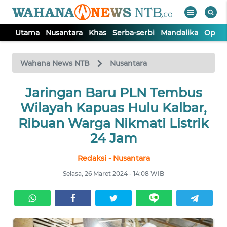
Utama
Nusantara
Khas
Serba-serbi
Mandalika
Opini
WAHANA
Tutup
TV
Wahana News NTB
Nusantara
UTAMA
Jaringan Baru PLN Tembus
Wilayah Kapuas Hulu Kalbar,
NUSANTARA
Ribuan Warga Nikmati Listrik
24 Jam
KHAS
Redaksi - Nusantara
Selasa, 26 Maret 2024 - 14:08 WIB
SERBA-
SERBI
MANDALIKA