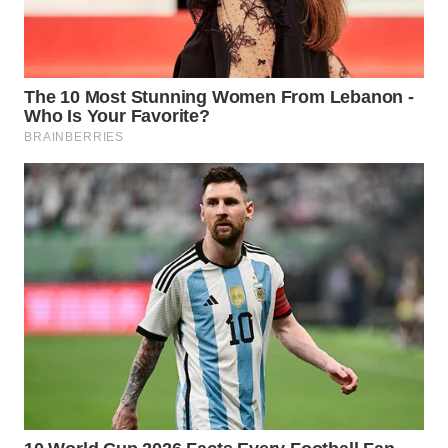
WN
PURWAKARTA
WN
PRIANGAN
TIMUR
WN
SEMARANG
WN
SOLO
WN
BOROBUDUR
WN
MADURA