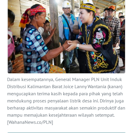
OPINI
Informasi
INDEKS
BERITA
KONTAK
KAMI
Dalam kesempatannya, General Manager PLN Unit Induk
INFO
Distribusi Kalimantan Barat Joice Lanny Wantania (kanan)
IKLAN
mengucapkan terima kasih kepada para pihak yang telah
mendukung proses penyalaan listrik desa ini. Dirinya juga
TENTANG
berharap aktivitas masyarakat akan semakin produktif dan
KAMI
mampu memajukan kesejahteraan wilayah setempat.
[WahanaNews.co/PLN]
PEDOMAN