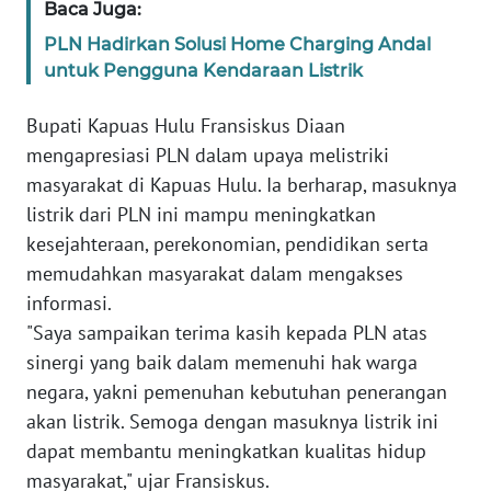
Baca Juga:
WN
PLN Hadirkan Solusi Home Charging Andal
SULBAR
untuk Pengguna Kendaraan Listrik
WN
Bupati Kapuas Hulu Fransiskus Diaan
BABEL
mengapresiasi PLN dalam upaya melistriki
masyarakat di Kapuas Hulu. Ia berharap, masuknya
WN
listrik dari PLN ini mampu meningkatkan
SUMBAR
kesejahteraan, perekonomian, pendidikan serta
memudahkan masyarakat dalam mengakses
WN
informasi.
SUMSEL
"Saya sampaikan terima kasih kepada PLN atas
sinergi yang baik dalam memenuhi hak warga
WN
BENGKULU
negara, yakni pemenuhan kebutuhan penerangan
akan listrik. Semoga dengan masuknya listrik ini
WN
dapat membantu meningkatkan kualitas hidup
LAMPUNG
masyarakat," ujar Fransiskus.