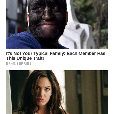
PADANG
LAWAS
WN
SUMEDANG
WN
CIANJUR
WN
KEPULAUAN
SERIBU
WN
TANGERANG
WN
BINJAI