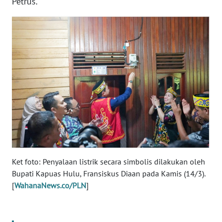
Petrus.
WN
RIAU
WN
SERAMBI
WN
JAMBI
WN
SULTRA
Ket foto: Penyalaan listrik secara simbolis dilakukan oleh
WN
Bupati Kapuas Hulu, Fransiskus Diaan pada Kamis (14/3).
NTB
[
WahanaNews.co/PLN
]
WN
SULTENG