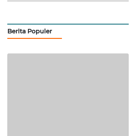
SIDIKALANG
NEWS
Berita Populer
SIBARAGAS
NEWS
METRO
SIANTAR
NEWS
METRO
MEDAN
NEWS
METRO
JAKARTA
NEWS