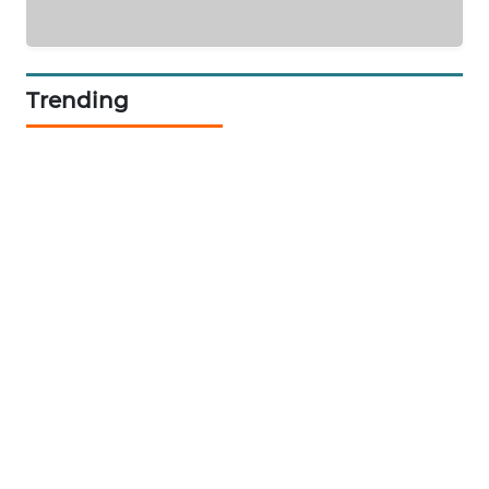
KRT
NEWS
Trending
KARING
NEWS
JURNAL
MARITIM
HUMBANG
NEWS
GARONGGANG
NEWS
FISUELRI
ID