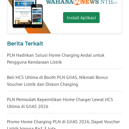
WN
SULUT
Install Aplikasi
WN
MALUKU
Berita Terkait
WN
PLN Hadirkan Solusi Home Charging Andal untuk
MALUT
Pengguna Kendaraan Listrik
WN
DAIRI
Beli HCS Ultima di Booth PLN GIIAS, Nikmati Bonus
Voucher Listrik dan Diskon Charging
WN
DANAU
PLN Permudah Kepemilikan Home Charger Lewat HCS
TOBA
Ultima di GIIAS 2026
WN
Promo Home Charging PLN di GIIAS 2026, Dapat Voucher
NIAS
Listrik hingga Rp1,3 Juta