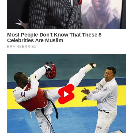
WAHANA
KONSUMEN
WAHANA
LISTRIK
WAHANA
TRAVEL
WAHANA
TV
WAHANANEWS
ID
WAHANANEWS
CO ID