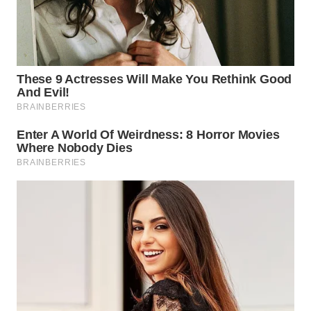
WN
CIREBON
WN
INDRAMAYU
WN
KUNINGAN
WN
MAJALENGKA
WN
SUBANG
WN
SUKABUMI