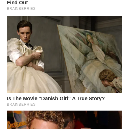
WN
LABUHANBATU
WN
TAPANULI
TENGAH
WN DELI
SERDANG
WN
TEBING
TINGGI
WN
PAKPAK
WN
KARAWANG