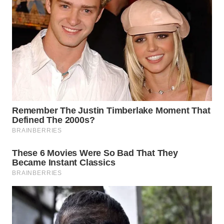
WN
BEKASI
WN
BOGOR
WN
DEPOK
WN
TAPANULI
UTARA
WN
SAMOSIR
WN