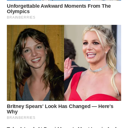
WAHANANEWS
NET
WAHANA
SPORT
WAHANA
UMKM
WAHANA
SELEB
WAHANA
PERSONA
WAHANA
OTOMOTIF