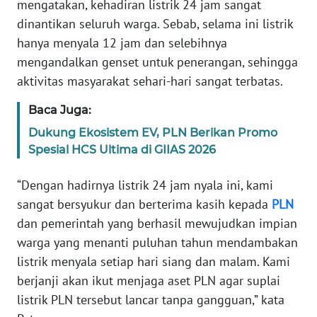
mengatakan, kehadiran listrik 24 jam sangat
WN
dinantikan seluruh warga. Sebab, selama ini listrik
JABAR
hanya menyala 12 jam dan selebihnya
mengandalkan genset untuk penerangan, sehingga
WN
aktivitas masyarakat sehari-hari sangat terbatas.
BANTEN
Baca Juga:
WN
Dukung Ekosistem EV, PLN Berikan Promo
NTT
Spesial HCS Ultima di GIIAS 2026
WN
“Dengan hadirnya listrik 24 jam nyala ini, kami
KEPRI
sangat bersyukur dan berterima kasih kepada
PLN
dan pemerintah yang berhasil mewujudkan impian
WN
PAPUA
warga yang menanti puluhan tahun mendambakan
listrik menyala setiap hari siang dan malam. Kami
WN
berjanji akan ikut menjaga aset PLN agar suplai
PAPUA
listrik PLN tersebut lancar tanpa gangguan,” kata
BARAT