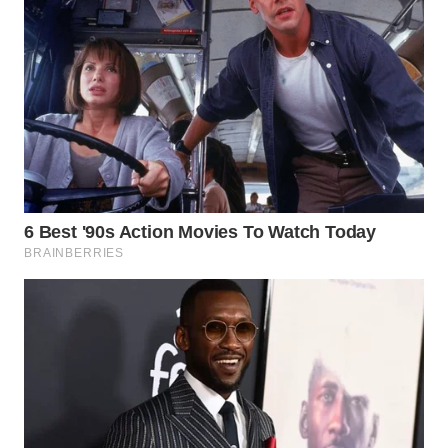
WN
BORNEO
Wahana
Media
Group
WAHANA
NEWS
WAHANA
TANI
WAHANA
ADVOKAT
WAHANA
INFRASTRUKTUR