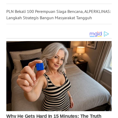
WN
PLN Bekali 100 Perempuan Siaga Bencana, ALPERKLINAS:
KALTENG
Langkah Strategis Bangun Masyarakat Tangguh
WN
KALTARA
WN
KALSEL
WN
KALTIM
WN
SULSEL
WN
GORONTALO