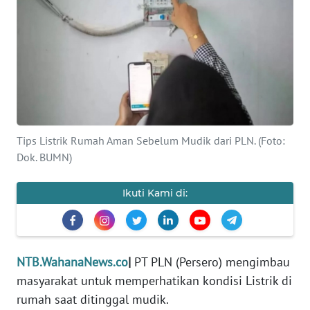
OPINI
Informasi
INDEKS
BERITA
Tips Listrik Rumah Aman Sebelum Mudik dari PLN. (Foto:
KONTAK
Dok. BUMN)
KAMI
Ikuti Kami di:
INFO
IKLAN
TENTANG
KAMI
NTB.WahanaNews.co
|
PT PLN (Persero) mengimbau
masyarakat untuk memperhatikan kondisi Listrik di
PEDOMAN
rumah saat ditinggal mudik.