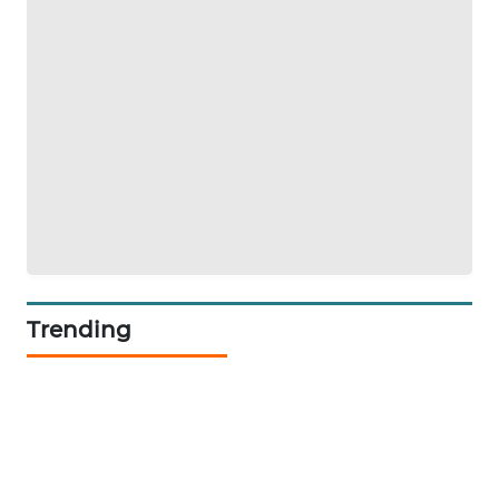
WALINKI
ID
MAWAKA
ID
MARTABAT
NET
PLN
WATCH
Trending
MKLI
LPKKI
LKKI