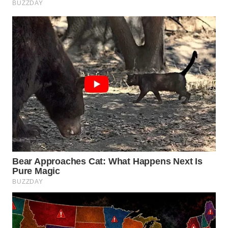
WN
LABUHANBATU
WN
TAPANULI
TENGAH
WN DELI
SERDANG
WN
TEBING
TINGGI
WN
PAKPAK
WN
KARAWANG