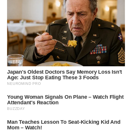
WN
LANGKAT
WN
TAPANULI
SELATAN
WN
TANJUNG
LESUNG
WN
KARO
WN
SIMALUNGUN