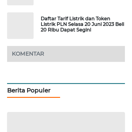
WAHANA
HEALTH
Daftar Tarif Listrik dan Token
Listrik PLN Selasa 20 Juni 2023 Beli
WAHANA
20 Ribu Dapat Segini
DESA
WISATA
KOMENTAR
LAPAK
WAHANA
Wahana
Network
Berita Populer
KONSUMEN
LISTRIK
MASYARAKAT
KELISTRIKAN