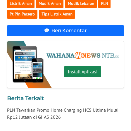
Listrik Aman
Mudik Aman
Mudik Lebaran
PLN
WN
Pt Pln Persero
Tips Listrik Aman
SULBAR
Beri Komentar
WN
BABEL
WN
SUMBAR
Install Aplikasi
WN
SUMSEL
WN
Berita Terkait
BENGKULU
PLN Tawarkan Promo Home Charging HCS Ultima Mulai
Rp12 Jutaan di GIIAS 2026
WN
LAMPUNG