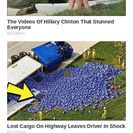
WN
PURWAKARTA
WN
PRIANGAN
TIMUR
WN
SEMARANG
WN
SOLO
WN
BOROBUDUR
WN
MADURA