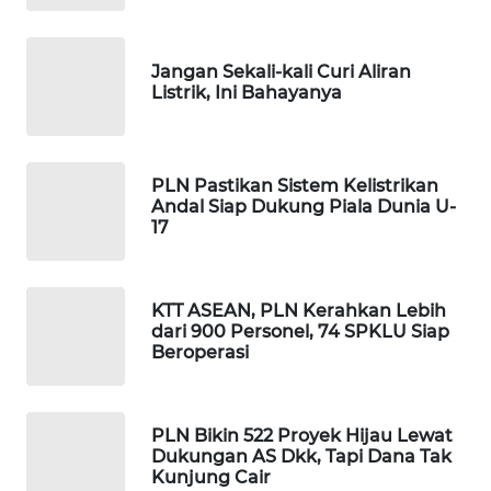
WAHANANEWS
NET
Jangan Sekali-kali Curi Aliran
Listrik, Ini Bahayanya
WAHANA
SPORT
PLN Pastikan Sistem Kelistrikan
WAHANA
Andal Siap Dukung Piala Dunia U-
UMKM
17
WAHANA
SELEB
KTT ASEAN, PLN Kerahkan Lebih
dari 900 Personel, 74 SPKLU Siap
Beroperasi
WAHANA
PERSONA
PLN Bikin 522 Proyek Hijau Lewat
WAHANA
Dukungan AS Dkk, Tapi Dana Tak
OTOMOTIF
Kunjung Cair