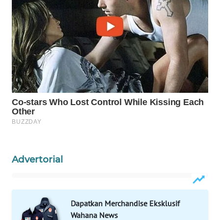
WN
BORNEO
Wahana
Media
Group
WAHANA
NEWS
WAHANA
TANI
Advertorial
WAHANA
ADVOKAT
WAHANA
Dapatkan Merchandise Eksklusif
INFRASTRUKTUR
Wahana News