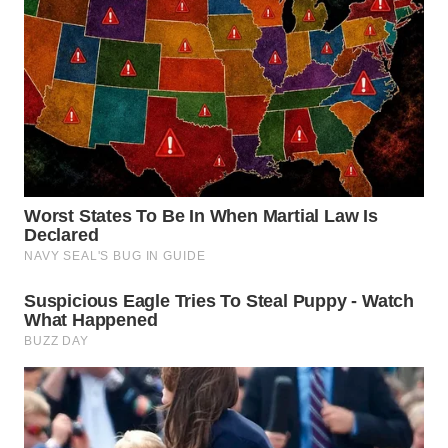
WN
BEKASI
WN
BOGOR
WN
DEPOK
WN
TAPANULI
UTARA
WN
SAMOSIR
WN