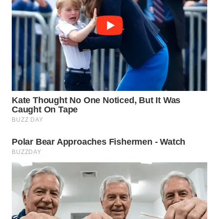
PADANG
LAWAS
WN
SUMEDANG
WN
CIANJUR
WN
KEPULAUAN
SERIBU
WN
TANGERANG
WN
BINJAI