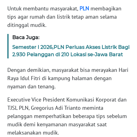
MEDIA
SIBER
Untuk membantu masyarakat,
PLN
membagikan
tips agar rumah dan listrik tetap aman selama
REDAKSI
ditinggal mudik.
Baca Juga:
KARIR
Semester I 2026,PLN Perluas Akses Listrik Bagi
2.930 Pelanggan di 210 Lokasi se-Jawa Barat
DISCLAIMER
Dengan demikian, masyarakat bisa merayakan Hari
Wahana
News
Raya Idul Fitri di kampung halaman dengan
Regional
nyaman dan tenang.
WN
Executive Vice President Komunikasi Korporat dan
SUMUT
TJSL PLN, Gregorius Adi Trianto meminta
pelanggan memperhatikan beberapa tips sebelum
WN
mudik demi kenyamanan masyarakat saat
JAKARTA
melaksanakan mudik.