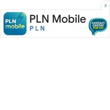
PERAPKI
X
NEWS
SONYA
ASA
NEWS
WAHANA MEDIA GROUP
|
|
|
WAHANA NEWS co
WAHANA TANI
WAHANA ADVOKAT
|
|
WAHANA INFRASTRUKTUR
WAHANA KONSUMEN