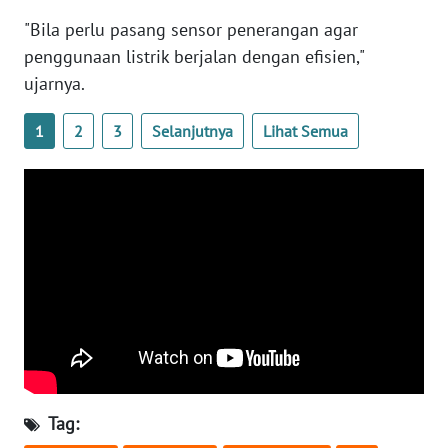
"Bila perlu pasang sensor penerangan agar
WN
penggunaan listrik berjalan dengan efisien,"
RIAU
ujarnya.
WN
1
2
3
Selanjutnya
Lihat Semua
SERAMBI
WN
JAMBI
WN
SULTRA
WN
NTB
WN
Tag:
SULTENG