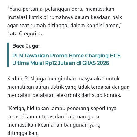
WN
"Yang pertama, pelanggan perlu memastikan
JABAR
instalasi listrik di rumahnya dalam keadaan baik
agar saat rumah ditinggal dalam kondisi aman,”
WN
kata Gregorius.
BANTEN
Baca Juga:
WN
PLN Tawarkan Promo Home Charging HCS
NTT
Ultima Mulai Rp12 Jutaan di GIIAS 2026
WN
Kedua, PLN juga mengimbau masyarakat untuk
KEPRI
mematikan aliran listrik yang tidak terpakai dengan
mencabut peralatan elektronik dari stop kontak.
WN
PAPUA
"Ketiga, hidupkan lampu penerang seperlunya
seperti lampu teras dan halaman guna
WN
memastikan keamanan bangunan yang
PAPUA
ditinggalkan.
BARAT