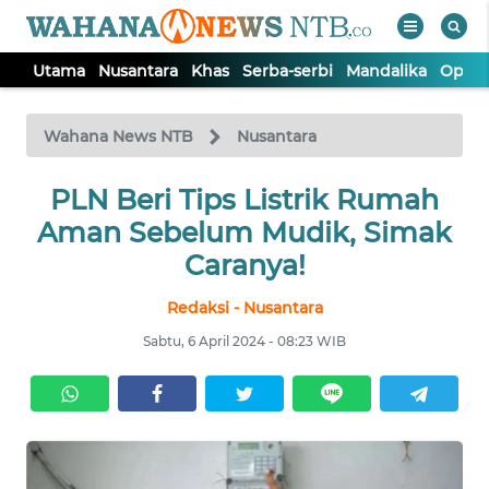
Utama
Nusantara
Khas
Serba-serbi
Mandalika
Opini
WAHANA
Tutup
TV
Wahana News NTB
Nusantara
UTAMA
PLN Beri Tips Listrik Rumah
Aman Sebelum Mudik, Simak
NUSANTARA
Caranya!
Redaksi - Nusantara
KHAS
Sabtu, 6 April 2024 - 08:23 WIB
SERBA-
SERBI
MANDALIKA