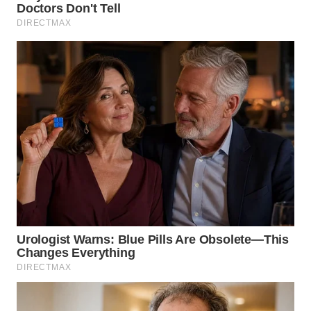
WN
SULUT
WN
MALUKU
WN
MALUT
WN
DAIRI
WN
DANAU
TOBA
WN
NIAS