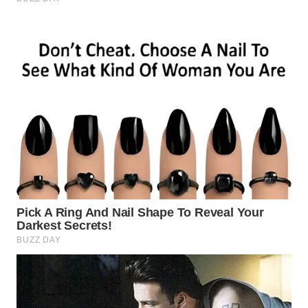
WN
SURABAYA
WN
NATUNA
WN
BINTAN
WN
MANDALIKA
WN
LIKUPANG
WN
LABUANBAJO