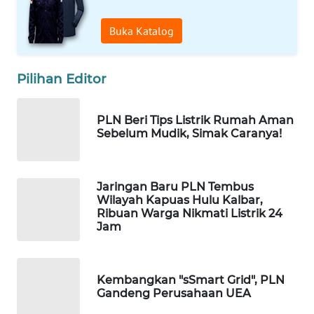
WAHANA
Buka Katalog
KONSUMEN
WAHANA
Pilihan Editor
LISTRIK
PLN Beri Tips Listrik Rumah Aman
WAHANA
Sebelum Mudik, Simak Caranya!
TRAVEL
WAHANA
Jaringan Baru PLN Tembus
TV
Wilayah Kapuas Hulu Kalbar,
Ribuan Warga Nikmati Listrik 24
Jam
WAHANANEWS
ID
Kembangkan "sSmart Grid", PLN
WAHANANEWS
Gandeng Perusahaan UEA
CO ID