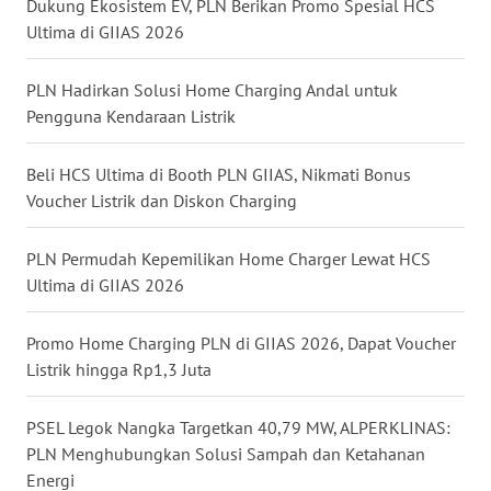
Dukung Ekosistem EV, PLN Berikan Promo Spesial HCS
Ultima di GIIAS 2026
WN
JATENG
PLN Hadirkan Solusi Home Charging Andal untuk
Pengguna Kendaraan Listrik
WN
NUSANTARA
Beli HCS Ultima di Booth PLN GIIAS, Nikmati Bonus
WN
Voucher Listrik dan Diskon Charging
JOGJA
PLN Permudah Kepemilikan Home Charger Lewat HCS
WN
Ultima di GIIAS 2026
JATIM
Promo Home Charging PLN di GIIAS 2026, Dapat Voucher
WN
Listrik hingga Rp1,3 Juta
BALI
PSEL Legok Nangka Targetkan 40,79 MW, ALPERKLINAS:
WN
PLN Menghubungkan Solusi Sampah dan Ketahanan
KALBAR
Energi