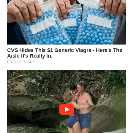
WN
CIREBON
WN
INDRAMAYU
WN
KUNINGAN
WN
MAJALENGKA
WN
SUBANG
WN
SUKABUMI