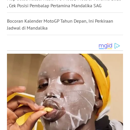
, Cek Posisi Pembalap Pertamina Mandalika SAG
WN
KALTENG
Bocoran Kalender MotoGP Tahun Depan, Ini Perkiraan
Jadwal di Mandalika
WN
KALTARA
WN
KALSEL
WN
KALTIM
WN
SULSEL
WN
GORONTALO