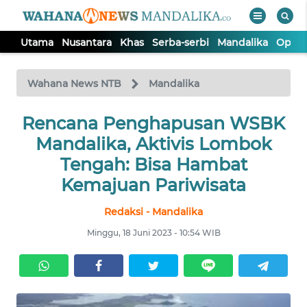
Utama
Nusantara
Khas
Serba-serbi
Mandalika
Opini
WAHANA
Tutup
TV
Wahana News NTB
Mandalika
UTAMA
Rencana Penghapusan WSBK
Mandalika, Aktivis Lombok
NUSANTARA
Tengah: Bisa Hambat
Kemajuan Pariwisata
KHAS
Redaksi - Mandalika
Minggu, 18 Juni 2023 - 10:54 WIB
SERBA-
SERBI
MANDALIKA