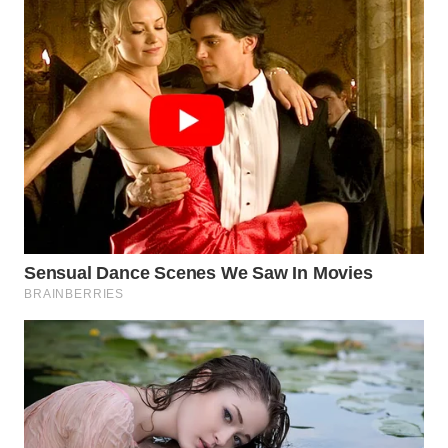
WN
LANGKAT
WN
TAPANULI
SELATAN
WN
TANJUNG
LESUNG
WN
KARO
WN
SIMALUNGUN