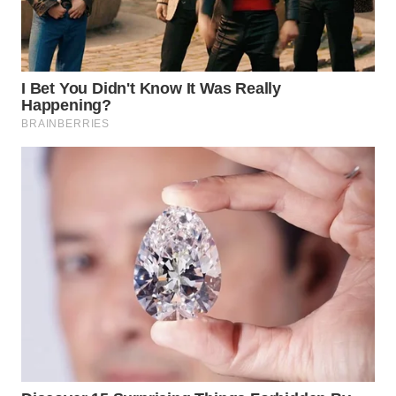
WN
PURWAKARTA
WN
PRIANGAN
TIMUR
WN
SEMARANG
WN
SOLO
WN
BOROBUDUR
WN
MADURA