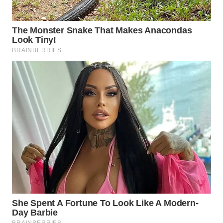
WAHANANEWS
NET
WAHANA
SPORT
WAHANA
UMKM
WAHANA
SELEB
WAHANA
PERSONA
WAHANA
OTOMOTIF