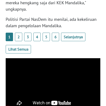
mereka hengkang saja dari KEK Mandalika,"
ungkapnya.
WN
RIAU
Politisi Partai NasDem itu menilai, ada kekeliruan
dalam pengelolaan Mandalika.
WN
SERAMBI
1
2
3
4
5
6
Selanjutnya
WN
JAMBI
Lihat Semua
WN
SULTRA
WN
NTB
WN
SULTENG