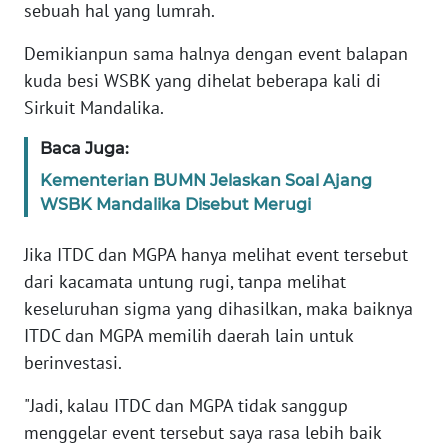
sebuah hal yang lumrah.
WN
JABAR
Demikianpun sama halnya dengan event balapan
kuda besi WSBK yang dihelat beberapa kali di
WN
Sirkuit Mandalika.
BANTEN
Baca Juga:
WN
Kementerian BUMN Jelaskan Soal Ajang
NTT
WSBK Mandalika Disebut Merugi
WN
Jika ITDC dan MGPA hanya melihat event tersebut
KEPRI
dari kacamata untung rugi, tanpa melihat
keseluruhan sigma yang dihasilkan, maka baiknya
WN
ITDC dan MGPA memilih daerah lain untuk
PAPUA
berinvestasi.
WN
"Jadi, kalau ITDC dan MGPA tidak sanggup
PAPUA
menggelar event tersebut saya rasa lebih baik
BARAT