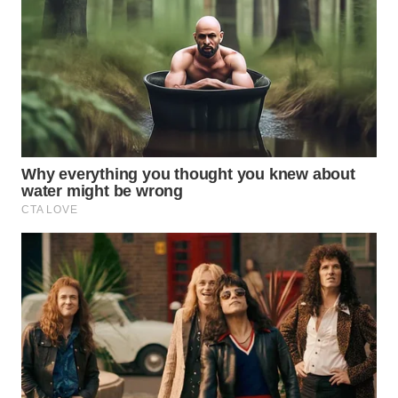
WN
CIREBON
WN
INDRAMAYU
WN
KUNINGAN
WN
MAJALENGKA
WN
SUBANG
WN
SUKABUMI