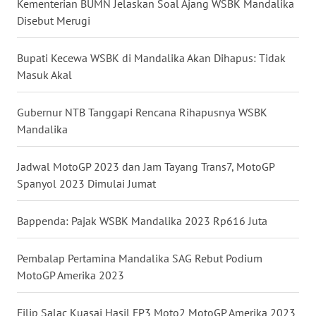
Kementerian BUMN Jelaskan Soal Ajang WSBK Mandalika
Disebut Merugi
WN
JATENG
Bupati Kecewa WSBK di Mandalika Akan Dihapus: Tidak
WN
Masuk Akal
NUSANTARA
Gubernur NTB Tanggapi Rencana Rihapusnya WSBK
WN
Mandalika
JOGJA
Jadwal MotoGP 2023 dan Jam Tayang Trans7, MotoGP
WN
Spanyol 2023 Dimulai Jumat
JATIM
Bappenda: Pajak WSBK Mandalika 2023 Rp616 Juta
WN
BALI
Pembalap Pertamina Mandalika SAG Rebut Podium
MotoGP Amerika 2023
WN
KALBAR
Filip Salac Kuasai Hasil FP3 Moto2 MotoGP Amerika 2023