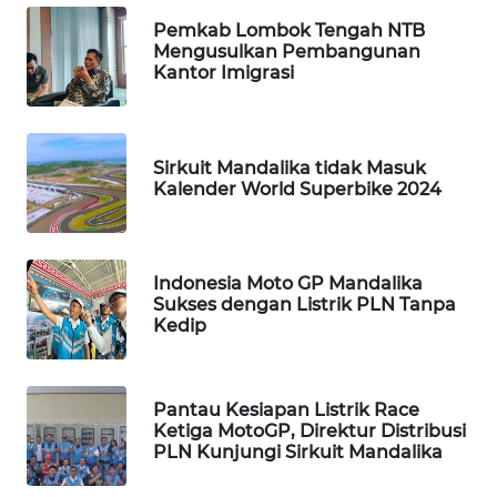
Pemkab Lombok Tengah NTB
WALINKI
Mengusulkan Pembangunan
ID
Kantor Imigrasi
MAWAKA
ID
Sirkuit Mandalika tidak Masuk
Kalender World Superbike 2024
MARTABAT
NET
Indonesia Moto GP Mandalika
PLN
Sukses dengan Listrik PLN Tanpa
WATCH
Kedip
MKLI
Pantau Kesiapan Listrik Race
LPKKI
Ketiga MotoGP, Direktur Distribusi
PLN Kunjungi Sirkuit Mandalika
LKKI