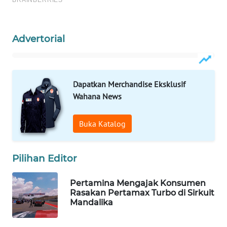
WAHANA
HEALTH
Advertorial
WAHANA
DESA
WISATA
Dapatkan Merchandise Eksklusif
Wahana News
LAPAK
WAHANA
Buka Katalog
Wahana
Network
Pilihan Editor
KONSUMEN
LISTRIK
Pertamina Mengajak Konsumen
Rasakan Pertamax Turbo di Sirkuit
Mandalika
MASYARAKAT
KELISTRIKAN