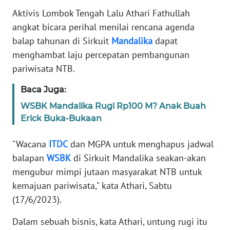
SIBER
Aktivis Lombok Tengah Lalu Athari Fathullah
angkat bicara perihal menilai rencana agenda
REDAKSI
balap tahunan di Sirkuit
Mandalika
dapat
menghambat laju percepatan pembangunan
KARIR
pariwisata NTB.
Baca Juga:
DISCLAIMER
WSBK Mandalika Rugi Rp100 M? Anak Buah
Wahana
Erick Buka-Bukaan
News
Regional
"Wacana
ITDC
dan MGPA untuk menghapus jadwal
balapan
WSBK
di Sirkuit Mandalika seakan-akan
WN
mengubur mimpi jutaan masyarakat NTB untuk
SUMUT
kemajuan pariwisata," kata Athari, Sabtu
(17/6/2023).
WN
JAKARTA
Dalam sebuah bisnis, kata Athari, untung rugi itu