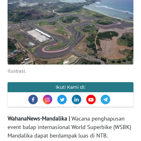
OPINI
Informasi
INDEKS
BERITA
KONTAK
KAMI
Ilustrasi.
INFO
Ikuti Kami di:
IKLAN
TENTANG
KAMI
WahanaNews-Mandalika |
Wacana penghapusan
event balap internasional World Superbike (WSBK)
PEDOMAN
Mandalika dapat berdampak luas di NTB.
MEDIA