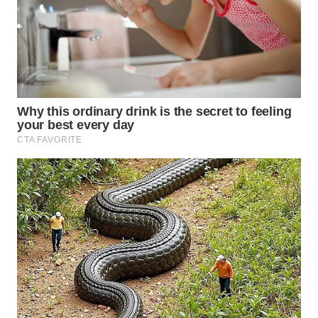
WAHANA
KONSUMEN
WAHANA
LISTRIK
WAHANA
TRAVEL
WAHANA
TV
WAHANANEWS
ID
WAHANANEWS
CO ID