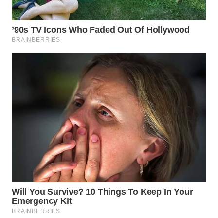
WN
BEKASI
WN
BOGOR
WN
DEPOK
WN
TAPANULI
UTARA
WN
SAMOSIR
WN