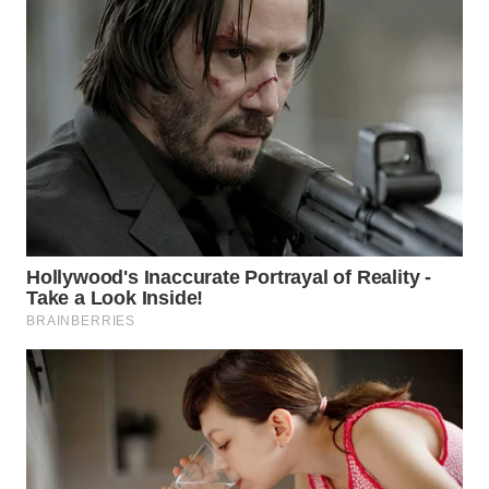
WN
BORNEO
Wahana
Media
Group
WAHANA
NEWS
WAHANA
TANI
WAHANA
ADVOKAT
WAHANA
INFRASTRUKTUR