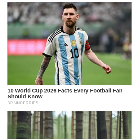
PADANG
LAWAS
WN
SUMEDANG
WN
CIANJUR
WN
KEPULAUAN
SERIBU
WN
TANGERANG
WN
BINJAI