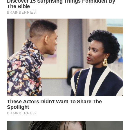
WN
SURABAYA
WN
NATUNA
WN
BINTAN
WN
MANDALIKA
WN
LIKUPANG
WN
LABUANBAJO