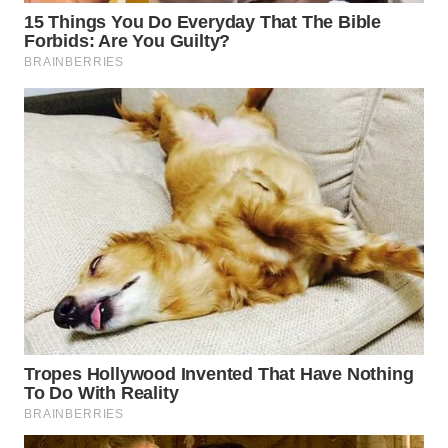
WN
SULUT
WN
MALUKU
WN
MALUT
WN
DAIRI
WN
DANAU
TOBA
WN
NIAS