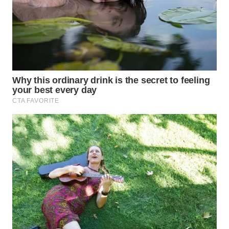
WN
LABUHANBATU
WN
TAPANULI
TENGAH
WN DELI
SERDANG
WN
TEBING
TINGGI
WN
PAKPAK
WN
KARAWANG