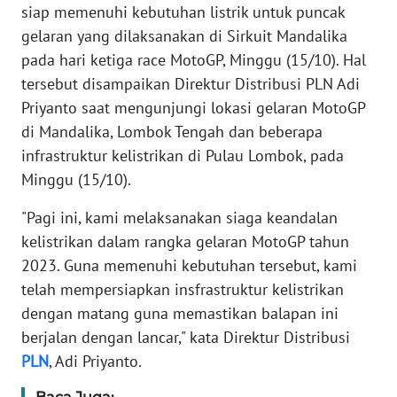
siap memenuhi kebutuhan listrik untuk puncak
SIBER
gelaran yang dilaksanakan di Sirkuit Mandalika
pada hari ketiga race MotoGP, Minggu (15/10). Hal
REDAKSI
tersebut disampaikan Direktur Distribusi PLN Adi
Priyanto saat mengunjungi lokasi gelaran MotoGP
KARIR
di Mandalika, Lombok Tengah dan beberapa
infrastruktur kelistrikan di Pulau Lombok, pada
DISCLAIMER
Minggu (15/10).
Wahana
"Pagi ini, kami melaksanakan siaga keandalan
News
Regional
kelistrikan dalam rangka gelaran MotoGP tahun
2023. Guna memenuhi kebutuhan tersebut, kami
WN
telah mempersiapkan insfrastruktur kelistrikan
SUMUT
dengan matang guna memastikan balapan ini
berjalan dengan lancar," kata Direktur Distribusi
WN
PLN
, Adi Priyanto.
JAKARTA