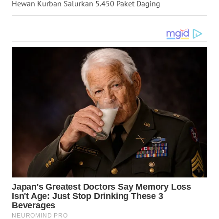
Hewan Kurban Salurkan 5.450 Paket Daging
WN
LANGKAT
WN
TAPANULI
SELATAN
WN
TANJUNG
LESUNG
WN
KARO
WN
SIMALUNGUN