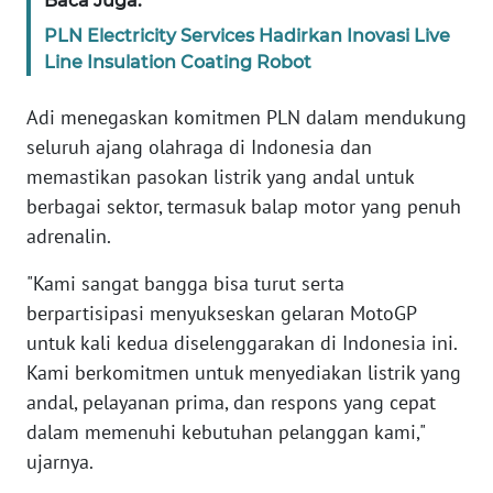
Baca Juga:
WN
PLN Electricity Services Hadirkan Inovasi Live
JABAR
Line Insulation Coating Robot
WN
Adi menegaskan komitmen PLN dalam mendukung
BANTEN
seluruh ajang olahraga di Indonesia dan
memastikan pasokan listrik yang andal untuk
WN
berbagai sektor, termasuk balap motor yang penuh
NTT
adrenalin.
WN
"Kami sangat bangga bisa turut serta
KEPRI
berpartisipasi menyukseskan gelaran MotoGP
untuk kali kedua diselenggarakan di Indonesia ini.
WN
Kami berkomitmen untuk menyediakan listrik yang
PAPUA
andal, pelayanan prima, dan respons yang cepat
WN
dalam memenuhi kebutuhan pelanggan kami,"
PAPUA
ujarnya.
BARAT