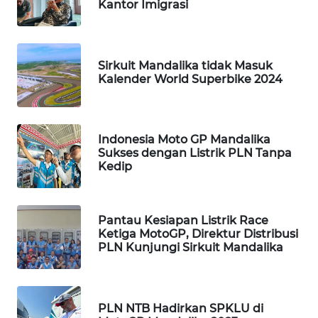
Kantor Imigrasi
WAHANA
HEALTH
Sirkuit Mandalika tidak Masuk
WAHANA
Kalender World Superbike 2024
DESA
WISATA
LAPAK
Indonesia Moto GP Mandalika
WAHANA
Sukses dengan Listrik PLN Tanpa
Kedip
Wahana
Network
Pantau Kesiapan Listrik Race
Ketiga MotoGP, Direktur Distribusi
KONSUMEN
PLN Kunjungi Sirkuit Mandalika
LISTRIK
MASYARAKAT
KELISTRIKAN
PLN NTB Hadirkan SPKLU di