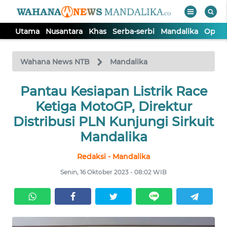
Utama
Nusantara
Khas
Serba-serbi
Mandalika
Opini
WAHANA
Tutup
TV
Wahana News NTB
Mandalika
UTAMA
Pantau Kesiapan Listrik Race
Ketiga MotoGP, Direktur
NUSANTARA
Distribusi PLN Kunjungi Sirkuit
Mandalika
KHAS
Redaksi - Mandalika
Senin, 16 Oktober 2023 - 08:02 WIB
SERBA-
SERBI
MANDALIKA