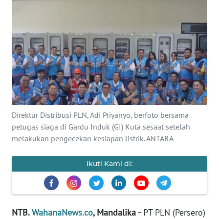
OPINI
Informasi
INDEKS
BERITA
KONTAK
KAMI
Direktur Distribusi PLN, Adi Priyanyo, berfoto bersama
petugas siaga di Gardu Induk (GI) Kuta sesaat setelah
INFO
melakukan pengecekan kesiapan listrik. ANTARA
IKLAN
Ikuti Kami di:
TENTANG
KAMI
PEDOMAN
NTB.
WahanaNews.co
, Mandalika -
PT PLN (Persero)
MEDIA