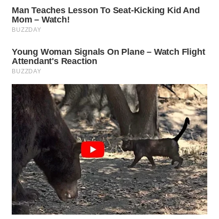
WN
BEKASI
WN
BOGOR
WN
DEPOK
WN
TAPANULI
UTARA
WN
SAMOSIR
WN