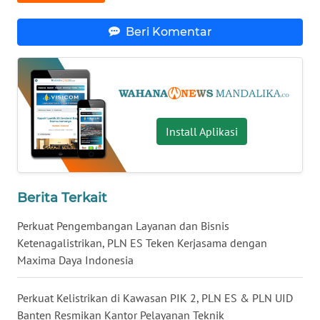
WN
Beri Komentar
KALTENG
WN
KALTARA
WN
Install Aplikasi
KALSEL
WN
KALTIM
Berita Terkait
Perkuat Pengembangan Layanan dan Bisnis
WN
Ketenagalistrikan, PLN ES Teken Kerjasama dengan
SULSEL
Maxima Daya Indonesia
WN
GORONTALO
Perkuat Kelistrikan di Kawasan PIK 2, PLN ES & PLN UID
Banten Resmikan Kantor Pelayanan Teknik