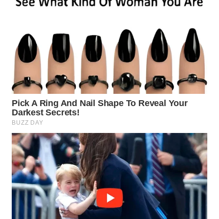
WN
PURWAKARTA
WN
PRIANGAN
TIMUR
WN
SEMARANG
WN
SOLO
WN
BOROBUDUR
WN
MADURA