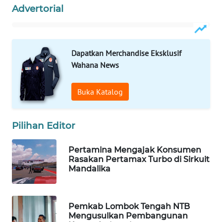
Advertorial
WAHANANEWS
NET
WAHANA
Dapatkan Merchandise Eksklusif
SPORT
Wahana News
WAHANA
Buka Katalog
UMKM
WAHANA
Pilihan Editor
SELEB
Pertamina Mengajak Konsumen
Rasakan Pertamax Turbo di Sirkuit
WAHANA
Mandalika
PERSONA
WAHANA
Pemkab Lombok Tengah NTB
OTOMOTIF
Mengusulkan Pembangunan