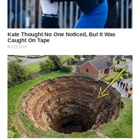
WN
SURABAYA
WN
NATUNA
WN
BINTAN
WN
MANDALIKA
WN
LIKUPANG
WN
LABUANBAJO