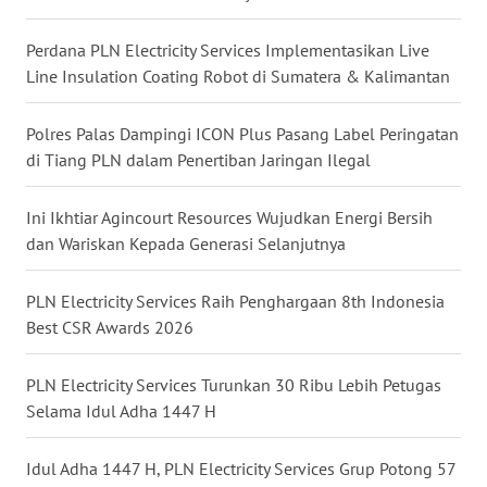
WN
SULUT
Perdana PLN Electricity Services Implementasikan Live
Line Insulation Coating Robot di Sumatera & Kalimantan
WN
MALUKU
Polres Palas Dampingi ICON Plus Pasang Label Peringatan
di Tiang PLN dalam Penertiban Jaringan Ilegal
WN
MALUT
Ini Ikhtiar Agincourt Resources Wujudkan Energi Bersih
dan Wariskan Kepada Generasi Selanjutnya
WN
DAIRI
PLN Electricity Services Raih Penghargaan 8th Indonesia
Best CSR Awards 2026
WN
DANAU
PLN Electricity Services Turunkan 30 Ribu Lebih Petugas
TOBA
Selama Idul Adha 1447 H
WN
Idul Adha 1447 H, PLN Electricity Services Grup Potong 57
NIAS