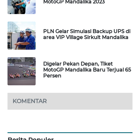
MotoGP Mandalika 2023
WALINKI
ID
PLN Gelar Simulasi Backup UPS di
MAWAKA
area VIP Village Sirkuit Mandalika
ID
MARTABAT
Digelar Pekan Depan, Tiket
NET
MotoGP Mandalika Baru Terjual 65
Persen
PLN
WATCH
KOMENTAR
MKLI
LPKKI
LKKI
Berita Populer