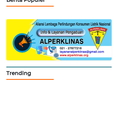
KOPEKLIN
PORTAL
KONSUMEN
FORWAMKI
ALPERKLINAS
Trending
FORJASIDA
TAMBANG
NEWS
SITUNGIR
NEWS