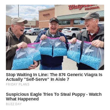
WN
LABUHANBATU
WN
TAPANULI
TENGAH
WN DELI
SERDANG
WN
TEBING
TINGGI
WN
PAKPAK
WN
KARAWANG