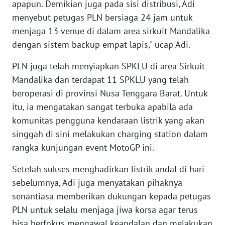
apapun. Demikian juga pada sisi distribusi, Adi
menyebut petugas PLN bersiaga 24 jam untuk
WN
SULBAR
menjaga 13 venue di dalam area sirkuit Mandalika
dengan sistem backup empat lapis," ucap Adi.
WN
BABEL
PLN juga telah menyiapkan SPKLU di area Sirkuit
Mandalika dan terdapat 11 SPKLU yang telah
WN
beroperasi di provinsi Nusa Tenggara Barat. Untuk
SUMBAR
itu, ia mengatakan sangat terbuka apabila ada
komunitas pengguna kendaraan listrik yang akan
WN
singgah di sini melakukan charging station dalam
SUMSEL
rangka kunjungan event MotoGP ini.
WN
Setelah sukses menghadirkan listrik andal di hari
BENGKULU
sebelumnya, Adi juga menyatakan pihaknya
senantiasa memberikan dukungan kepada petugas
WN
PLN untuk selalu menjaga jiwa korsa agar terus
LAMPUNG
bisa berfokus mengawal keandalan dan melakukan