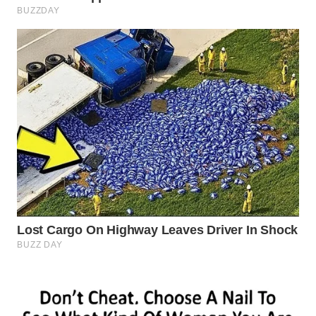
WN
CIREBON
WN
INDRAMAYU
WN
KUNINGAN
WN
MAJALENGKA
WN
SUBANG
WN
SUKABUMI