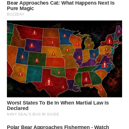
PADANG
LAWAS
WN
SUMEDANG
WN
CIANJUR
WN
KEPULAUAN
SERIBU
WN
TANGERANG
WN
BINJAI