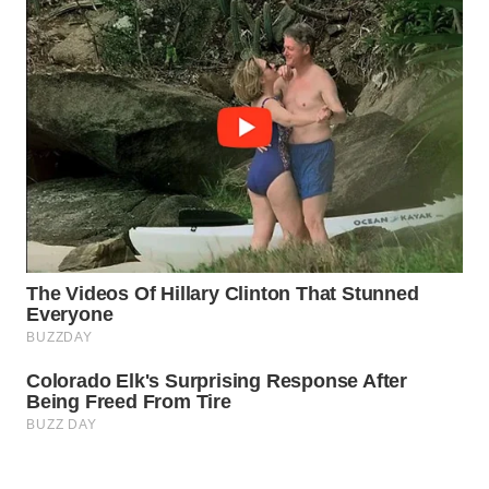
WAHANA
KONSUMEN
WAHANA
LISTRIK
WAHANA
TRAVEL
WAHANA
TV
WAHANANEWS
ID
WAHANANEWS
CO ID