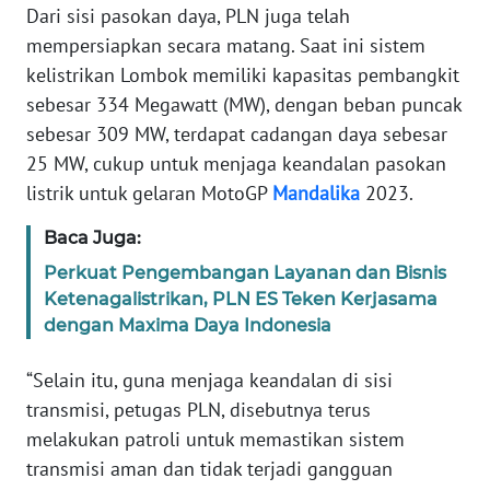
Dari sisi pasokan daya, PLN juga telah
WN
mempersiapkan secara matang. Saat ini sistem
RIAU
kelistrikan Lombok memiliki kapasitas pembangkit
sebesar 334 Megawatt (MW), dengan beban puncak
WN
sebesar 309 MW, terdapat cadangan daya sebesar
SERAMBI
25 MW, cukup untuk menjaga keandalan pasokan
listrik untuk gelaran MotoGP
Mandalika
2023.
WN
JAMBI
Baca Juga:
Perkuat Pengembangan Layanan dan Bisnis
WN
Ketenagalistrikan, PLN ES Teken Kerjasama
SULTRA
dengan Maxima Daya Indonesia
WN
“Selain itu, guna menjaga keandalan di sisi
NTB
transmisi, petugas PLN, disebutnya terus
melakukan patroli untuk memastikan sistem
WN
transmisi aman dan tidak terjadi gangguan
SULTENG