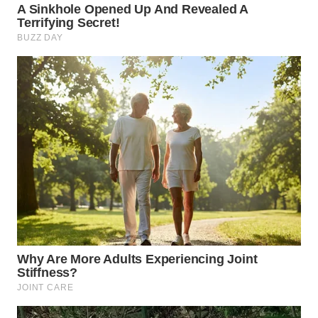
WN
BORNEO
Wahana
Media
Group
WAHANA
NEWS
WAHANA
TANI
WAHANA
ADVOKAT
WAHANA
INFRASTRUKTUR