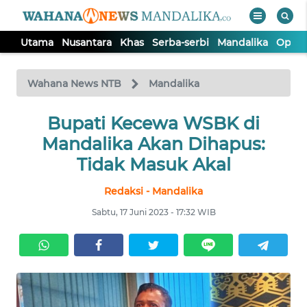
Utama
Nusantara
Khas
Serba-serbi
Mandalika
Opini
WAHANA
Tutup
TV
Wahana News NTB
Mandalika
UTAMA
Bupati Kecewa WSBK di
Mandalika Akan Dihapus:
NUSANTARA
Tidak Masuk Akal
Redaksi - Mandalika
KHAS
Sabtu, 17 Juni 2023 - 17:32 WIB
SERBA-
SERBI
MANDALIKA