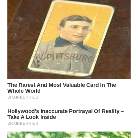
WN
SURABAYA
WN
NATUNA
WN
BINTAN
WN
MANDALIKA
WN
LIKUPANG
WN
LABUANBAJO