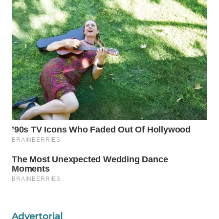
WN
BORNEO
Wahana
Media
Group
WAHANA
NEWS
WAHANA
TANI
WAHANA
ADVOKAT
WAHANA
INFRASTRUKTUR
Advertorial