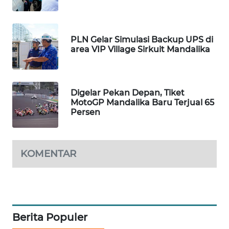
WAHANA
HEALTH
PLN Gelar Simulasi Backup UPS di
area VIP Village Sirkuit Mandalika
WAHANA
DESA
WISATA
Digelar Pekan Depan, Tiket
LAPAK
MotoGP Mandalika Baru Terjual 65
WAHANA
Persen
Wahana
Network
KOMENTAR
KONSUMEN
LISTRIK
MASYARAKAT
Berita Populer
KELISTRIKAN