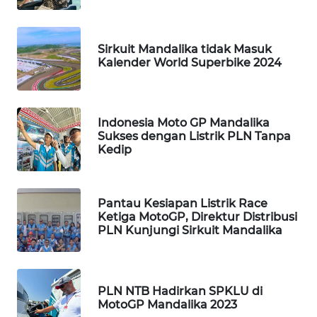
WAHANANEWS
NET
Sirkuit Mandalika tidak Masuk
Kalender World Superbike 2024
WAHANA
SPORT
Indonesia Moto GP Mandalika
WAHANA
Sukses dengan Listrik PLN Tanpa
UMKM
Kedip
WAHANA
SELEB
Pantau Kesiapan Listrik Race
Ketiga MotoGP, Direktur Distribusi
WAHANA
PLN Kunjungi Sirkuit Mandalika
PERSONA
WAHANA
PLN NTB Hadirkan SPKLU di
OTOMOTIF
MotoGP Mandalika 2023