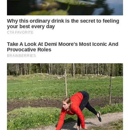
PADANG
LAWAS
WN
SUMEDANG
WN
CIANJUR
WN
KEPULAUAN
SERIBU
WN
TANGERANG
WN
BINJAI