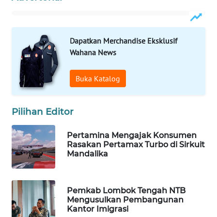
WAHANA
KONSUMEN
Dapatkan Merchandise Eksklusif
WAHANA
Wahana News
LISTRIK
Buka Katalog
WAHANA
TRAVEL
Pilihan Editor
WAHANA
TV
Pertamina Mengajak Konsumen
Rasakan Pertamax Turbo di Sirkuit
Mandalika
WAHANANEWS
ID
Pemkab Lombok Tengah NTB
WAHANANEWS
Mengusulkan Pembangunan
CO ID
Kantor Imigrasi