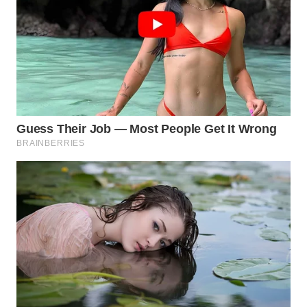
WN
BEKASI
WN
BOGOR
WN
DEPOK
WN
TAPANULI
UTARA
WN
SAMOSIR
WN