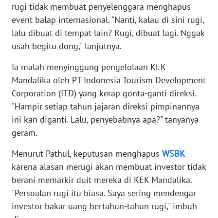
rugi tidak membuat penyelenggara menghapus
WN
event balap internasional. "Nanti, kalau di sini rugi,
JABAR
lalu dibuat di tempat lain? Rugi, dibuat lagi. Nggak
usah begitu dong," lanjutnya.
WN
BANTEN
Ia malah menyinggung pengelolaan KEK
Mandalika oleh PT Indonesia Tourism Development
WN
NTT
Corporation (ITD) yang kerap gonta-ganti direksi.
"Hampir setiap tahun jajaran direksi pimpinannya
WN
ini kan diganti. Lalu, penyebabnya apa?" tanyanya
KEPRI
geram.
Menurut Pathul, keputusan menghapus
WSBK
WN
PAPUA
karena alasan merugi akan membuat investor tidak
berani memarkir duit mereka di KEK Mandalika.
WN
"Persoalan rugi itu biasa. Saya sering mendengar
PAPUA
investor bakar uang bertahun-tahun rugi," imbuh
BARAT