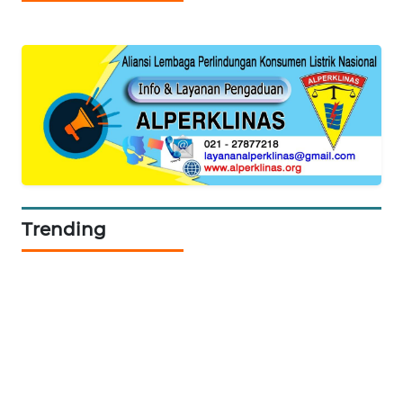
WALINKI
ID
MAWAKA
ID
MARTABAT
NET
Trending
PLN
WATCH
MKLI
LPKKI
LKKI