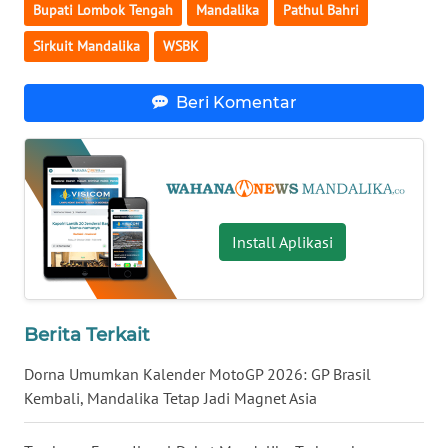
Bupati Lombok Tengah
Mandalika
Pathul Bahri
WN
Sirkuit Mandalika
WSBK
JATENG
WN
Beri Komentar
NUSANTARA
WN
JOGJA
Install Aplikasi
WN
JATIM
WN
Berita Terkait
BALI
Dorna Umumkan Kalender MotoGP 2026: GP Brasil
Kembali, Mandalika Tetap Jadi Magnet Asia
WN
KALBAR