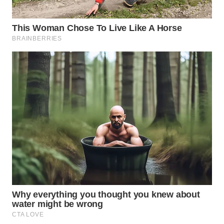
WN
CIREBON
WN
INDRAMAYU
WN
KUNINGAN
WN
MAJALENGKA
WN
SUBANG
WN
SUKABUMI