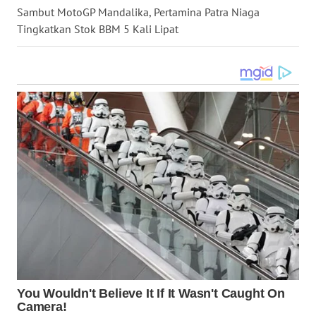
Sambut MotoGP Mandalika, Pertamina Patra Niaga
WN
Tingkatkan Stok BBM 5 Kali Lipat
SULUT
WN
MALUKU
WN
MALUT
WN
DAIRI
WN
DANAU
TOBA
WN
NIAS