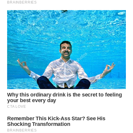
WN
LANGKAT
WN
TAPANULI
SELATAN
WN
TANJUNG
LESUNG
WN
KARO
WN
SIMALUNGUN