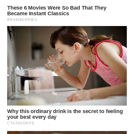
WN
PURWAKARTA
WN
PRIANGAN
TIMUR
WN
SEMARANG
WN
SOLO
WN
BOROBUDUR
WN
MADURA