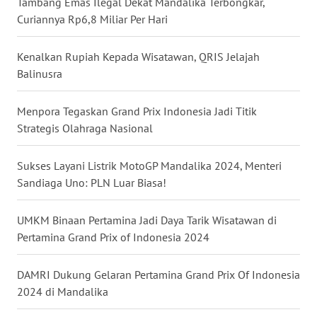
Tambang Emas Ilegal Dekat Mandalika Terbongkar,
WN
Curiannya Rp6,8 Miliar Per Hari
KALTENG
Kenalkan Rupiah Kepada Wisatawan, QRIS Jelajah
WN
Balinusra
KALTARA
Menpora Tegaskan Grand Prix Indonesia Jadi Titik
WN
Strategis Olahraga Nasional
KALSEL
Sukses Layani Listrik MotoGP Mandalika 2024, Menteri
WN
Sandiaga Uno: PLN Luar Biasa!
KALTIM
UMKM Binaan Pertamina Jadi Daya Tarik Wisatawan di
WN
Pertamina Grand Prix of Indonesia 2024
SULSEL
DAMRI Dukung Gelaran Pertamina Grand Prix Of Indonesia
WN
2024 di Mandalika
GORONTALO