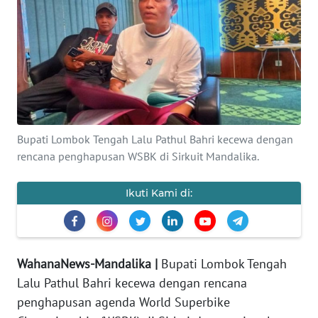
OPINI
Informasi
INDEKS
BERITA
Bupati Lombok Tengah Lalu Pathul Bahri kecewa dengan
KONTAK
rencana penghapusan WSBK di Sirkuit Mandalika.
KAMI
Ikuti Kami di:
INFO
IKLAN
TENTANG
WahanaNews-Mandalika |
Bupati Lombok Tengah
KAMI
Lalu Pathul Bahri kecewa dengan rencana
penghapusan agenda World Superbike
PEDOMAN
MEDIA