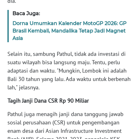
dia.
WN
Baca Juga:
RIAU
Dorna Umumkan Kalender MotoGP 2026: GP
Brasil Kembali, Mandalika Tetap Jadi Magnet
WN
Asia
SERAMBI
Selain itu, sambung Pathul, tidak ada investasi di
WN
suatu wilayah bisa langsung maju. Tentu, perlu
JAMBI
adaptasi dan waktu. "Mungkin, Lombok ini adalah
Bali 30 tahun yang lalu. Ada waktu untuk berbenah
WN
lah," jelasnya.
SULTRA
Tagih Janji Dana CSR Rp 90 Miliar
WN
NTB
Pathul juga menagih janji dana tanggung jawab
sosial perusahaan (CSR) untuk pengembangan
WN
enam desa dari Asian Infrastructure Investment
SULTENG