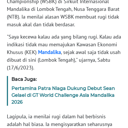
Championship (WSBK) di Sirkuit Internasional
SIBER
Mandalika di Lombok Tengah, Nusa Tenggara Barat
(NTB). Ia menilai alasan WSBK membuat rugi tidak
REDAKSI
masuk akal dan tidak berdasar.
KARIR
"Saya kecewa kalau ada yang bilang rugi. Kalau ada
indikasi tidak mau memajukan Kawasan Ekonomi
DISCLAIMER
Khusus (KEK)
Mandalika
, sejak awal saja tidak usah
dibuat di sini (Lombok Tengah)," ujarnya, Sabtu
Wahana
(17/6/2023).
News
Regional
Baca Juga:
Pertamina Patra Niaga Dukung Debut Sean
WN
Gelael di GT World Challenge Asia Mandalika
SUMUT
2026
WN
Lagipula, ia menilai rugi dalam hal berbisnis
JAKARTA
adalah hal biasa. Ia mengisyaratkan seharusnya