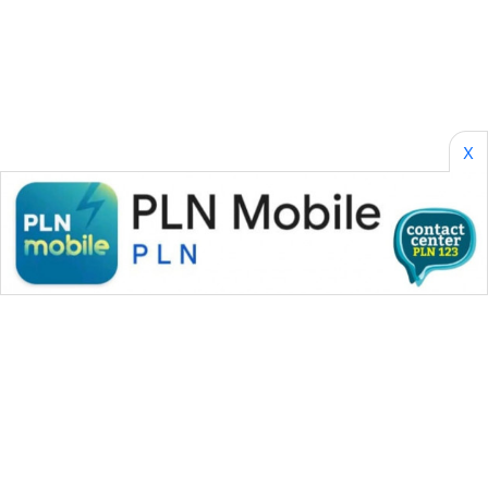
PERAPKI
NEWS
SONYA
ASA
NEWS
X