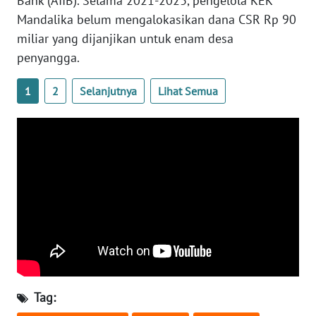
Bank (AIIB). Selama 2021-2023, pengelola KEK
Mandalika belum mengalokasikan dana CSR Rp 90
WN
miliar yang dijanjikan untuk enam desa
SULBAR
penyangga.
WN
BABEL
1
2
Selanjutnya
Lihat Semua
WN
SUMBAR
WN
SUMSEL
WN
BENGKULU
WN
Tag:
LAMPUNG