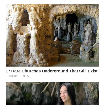
WN
LABUHANBATU
WN
TAPANULI
TENGAH
WN DELI
SERDANG
WN
TEBING
TINGGI
WN
PAKPAK
WN
KARAWANG