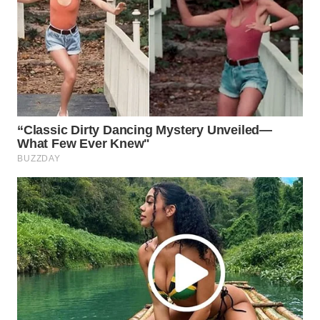
WN
BORNEO
Wahana
Media
Group
WAHANA
NEWS
WAHANA
TANI
WAHANA
ADVOKAT
WAHANA
INFRASTRUKTUR