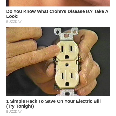
WN
CIREBON
WN
INDRAMAYU
WN
KUNINGAN
WN
MAJALENGKA
WN
SUBANG
WN
SUKABUMI