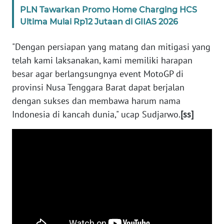
PLN Tawarkan Promo Home Charging HCS
WN
Ultima Mulai Rp12 Jutaan di GIIAS 2026
SULBAR
"Dengan persiapan yang matang dan mitigasi yang
WN
telah kami laksanakan, kami memiliki harapan
BABEL
besar agar berlangsungnya event MotoGP di
provinsi Nusa Tenggara Barat dapat berjalan
WN
dengan sukses dan membawa harum nama
SUMBAR
Indonesia di kancah dunia," ucap Sudjarwo.
[ss]
WN
SUMSEL
WN
BENGKULU
WN
LAMPUNG