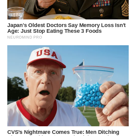
WN
LANGKAT
WN
TAPANULI
SELATAN
WN
TANJUNG
LESUNG
WN
KARO
WN
SIMALUNGUN