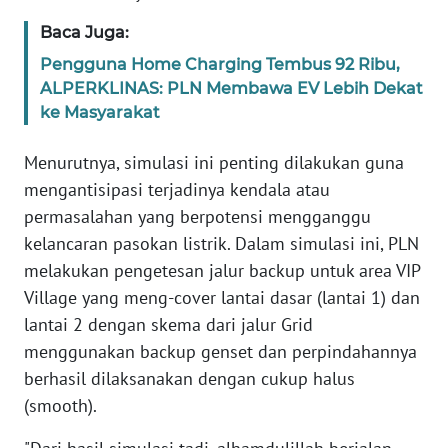
WN
Baca Juga:
JABAR
Pengguna Home Charging Tembus 92 Ribu,
ALPERKLINAS: PLN Membawa EV Lebih Dekat
WN
ke Masyarakat
BANTEN
Menurutnya, simulasi ini penting dilakukan guna
WN
mengantisipasi terjadinya kendala atau
NTT
permasalahan yang berpotensi mengganggu
WN
kelancaran pasokan listrik. Dalam simulasi ini, PLN
KEPRI
melakukan pengetesan jalur backup untuk area VIP
Village yang meng-cover lantai dasar (lantai 1) dan
WN
lantai 2 dengan skema dari jalur Grid
PAPUA
menggunakan backup genset dan perpindahannya
berhasil dilaksanakan dengan cukup halus
WN
(smooth).
PAPUA
BARAT