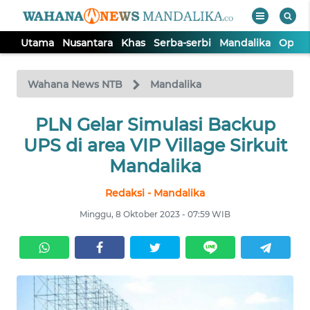
Utama
Nusantara
Khas
Serba-serbi
Mandalika
Opini
WAHANA
Tutup
TV
Wahana News NTB
Mandalika
UTAMA
PLN Gelar Simulasi Backup
UPS di area VIP Village Sirkuit
NUSANTARA
Mandalika
Redaksi - Mandalika
KHAS
Minggu, 8 Oktober 2023 - 07:59 WIB
SERBA-
SERBI
MANDALIKA