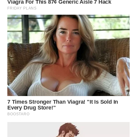
WN
LABUHANBATU
WN
TAPANULI
TENGAH
WN DELI
SERDANG
WN
TEBING
TINGGI
WN
PAKPAK
WN
KARAWANG