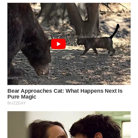
WN
PURWAKARTA
WN
PRIANGAN
TIMUR
WN
SEMARANG
WN
SOLO
WN
BOROBUDUR
WN
MADURA