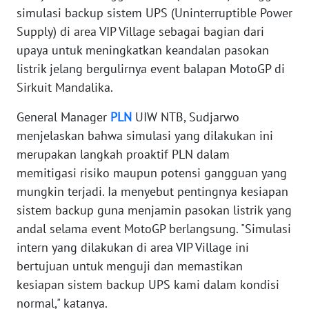
simulasi backup sistem UPS (Uninterruptible Power
SIBER
Supply) di area VIP Village sebagai bagian dari
upaya untuk meningkatkan keandalan pasokan
REDAKSI
listrik jelang bergulirnya event balapan MotoGP di
KARIR
Sirkuit Mandalika.
General Manager
PLN
UIW NTB, Sudjarwo
DISCLAIMER
menjelaskan bahwa simulasi yang dilakukan ini
merupakan langkah proaktif PLN dalam
Wahana
News
memitigasi risiko maupun potensi gangguan yang
Regional
mungkin terjadi. Ia menyebut pentingnya kesiapan
sistem backup guna menjamin pasokan listrik yang
WN
andal selama event MotoGP berlangsung. "Simulasi
SUMUT
intern yang dilakukan di area VIP Village ini
bertujuan untuk menguji dan memastikan
WN
kesiapan sistem backup UPS kami dalam kondisi
JAKARTA
normal," katanya.