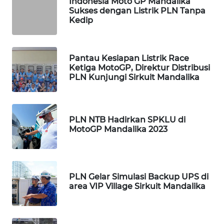
Indonesia Moto GP Mandalika
Sukses dengan Listrik PLN Tanpa
WALINKI
Kedip
ID
MAWAKA
Pantau Kesiapan Listrik Race
ID
Ketiga MotoGP, Direktur Distribusi
PLN Kunjungi Sirkuit Mandalika
MARTABAT
NET
PLN NTB Hadirkan SPKLU di
MotoGP Mandalika 2023
PLN
WATCH
MKLI
PLN Gelar Simulasi Backup UPS di
area VIP Village Sirkuit Mandalika
LPKKI
LKKI