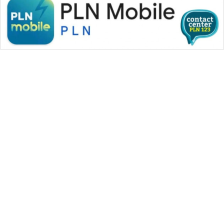
WAHANA MEDIA GROUP
|
|
|
WAHANA NEWS co
WAHANA TANI
WAHANA ADVOKAT
|
|
WAHANA INFRASTRUKTUR
WAHANA KONSUMEN
|
|
|
WAHANA LISTRIK
WAHANA TRAVEL
WAHANA TV
|
|
|
WAHANANEWS id
WAHANANEWS CO ID
WAHANANEWS NET