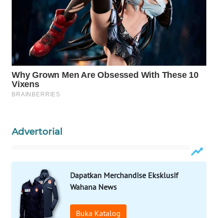
WAHANANEWS
NET
WAHANA
SPORT
WAHANA
UMKM
WAHANA
Advertorial
SELEB
WAHANA
PERSONA
Dapatkan Merchandise Eksklusif
Wahana News
WAHANA
OTOMOTIF
Buka Katalog