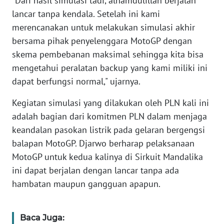
"Dari hasil simulasi tadi, alhamdulillah berjalan
lancar tanpa kendala. Setelah ini kami
WN
merencanakan untuk melakukan simulasi akhir
RIAU
bersama pihak penyelenggara MotoGP dengan
skema pembebanan maksimal sehingga kita bisa
WN
SERAMBI
mengetahui peralatan backup yang kami miliki ini
dapat berfungsi normal," ujarnya.
WN
Kegiatan simulasi yang dilakukan oleh PLN kali ini
JAMBI
adalah bagian dari komitmen PLN dalam menjaga
keandalan pasokan listrik pada gelaran bergengsi
WN
SULTRA
balapan MotoGP. Djarwo berharap pelaksanaan
MotoGP untuk kedua kalinya di Sirkuit Mandalika
WN
ini dapat berjalan dengan lancar tanpa ada
NTB
hambatan maupun gangguan apapun.
WN
SULTENG
Baca Juga: