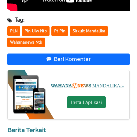
WN
JATENG
Tag:
PLN
Pln Uiw Ntb
Pt Pln
Sirkuit Mandalika
WN
NUSANTARA
Wahananews Ntb
WN
Beri Komentar
JOGJA
WN
JATIM
WN
Install Aplikasi
BALI
WN
KALBAR
Berita Terkait