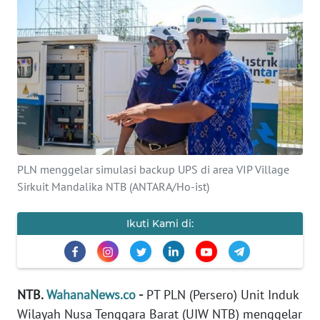
OPINI
Informasi
INDEKS
BERITA
KONTAK
KAMI
PLN menggelar simulasi backup UPS di area VIP Village
Sirkuit Mandalika NTB (ANTARA/Ho-ist)
INFO
IKLAN
Ikuti Kami di:
TENTANG
KAMI
NTB.
WahanaNews.co
-
PT PLN (Persero) Unit Induk
PEDOMAN
Wilayah Nusa Tenggara Barat (UIW NTB) menggelar
MEDIA