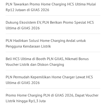
PLN Tawarkan Promo Home Charging HCS Ultima Mulai
WN
Rp12 Jutaan di GIIAS 2026
KALTENG
Dukung Ekosistem EV, PLN Berikan Promo Spesial HCS
WN
Ultima di GIIAS 2026
KALTARA
PLN Hadirkan Solusi Home Charging Andal untuk
WN
KALSEL
Pengguna Kendaraan Listrik
WN
Beli HCS Ultima di Booth PLN GIIAS, Nikmati Bonus
KALTIM
Voucher Listrik dan Diskon Charging
WN
PLN Permudah Kepemilikan Home Charger Lewat HCS
SULSEL
Ultima di GIIAS 2026
WN
Promo Home Charging PLN di GIIAS 2026, Dapat Voucher
GORONTALO
Listrik hingga Rp1,3 Juta