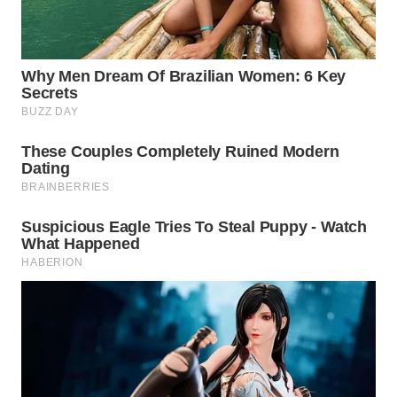
WAHANA
KONSUMEN
WAHANA
LISTRIK
WAHANA
TRAVEL
WAHANA
TV
WAHANANEWS
ID
WAHANANEWS
CO ID