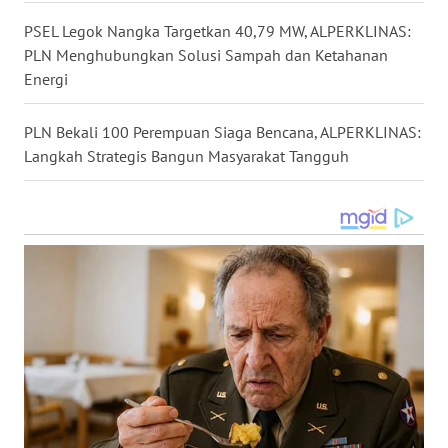
WN
PSEL Legok Nangka Targetkan 40,79 MW, ALPERKLINAS:
SULUT
PLN Menghubungkan Solusi Sampah dan Ketahanan
Energi
WN
MALUKU
PLN Bekali 100 Perempuan Siaga Bencana, ALPERKLINAS:
Langkah Strategis Bangun Masyarakat Tangguh
WN
MALUT
WN
DAIRI
WN
DANAU
TOBA
WN
NIAS