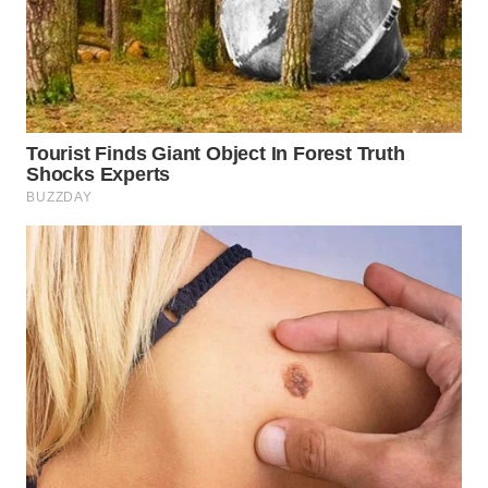
PADANG
LAWAS
WN
SUMEDANG
WN
CIANJUR
WN
KEPULAUAN
SERIBU
WN
TANGERANG
WN
BINJAI