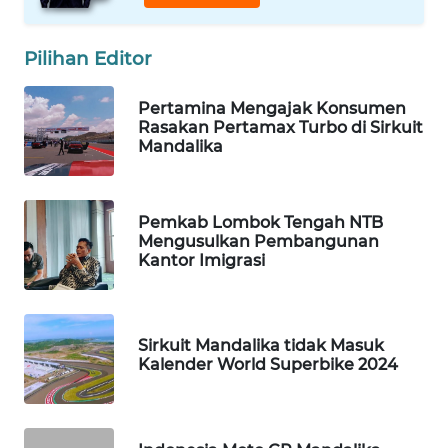
WAHANA
HEALTH
Pilihan Editor
WAHANA
Pertamina Mengajak Konsumen
DESA
Rasakan Pertamax Turbo di Sirkuit
WISATA
Mandalika
LAPAK
WAHANA
Pemkab Lombok Tengah NTB
Mengusulkan Pembangunan
Kantor Imigrasi
Wahana
Network
KONSUMEN
Sirkuit Mandalika tidak Masuk
LISTRIK
Kalender World Superbike 2024
MASYARAKAT
KELISTRIKAN