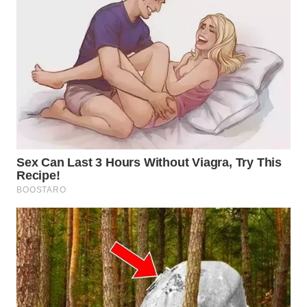
WN
BEKASI
WN
BOGOR
WN
DEPOK
WN
TAPANULI
UTARA
WN
SAMOSIR
WN