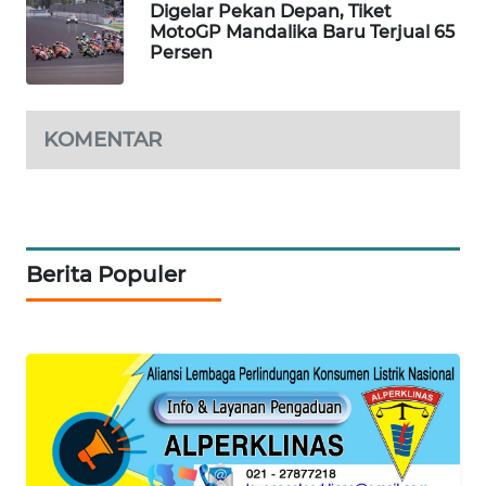
Digelar Pekan Depan, Tiket
MotoGP Mandalika Baru Terjual 65
KOPEKLIN
Persen
PORTAL
KONSUMEN
KOMENTAR
FORWAMKI
ALPERKLINAS
Berita Populer
FORJASIDA
TAMBANG
NEWS
SITUNGIR
NEWS