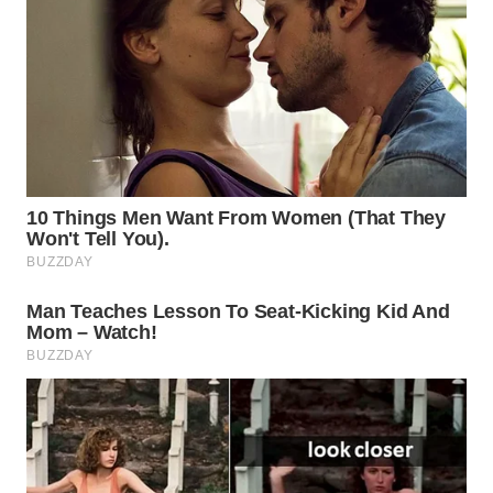
WN
SURABAYA
WN
NATUNA
WN
BINTAN
WN
MANDALIKA
WN
LIKUPANG
WN
LABUANBAJO