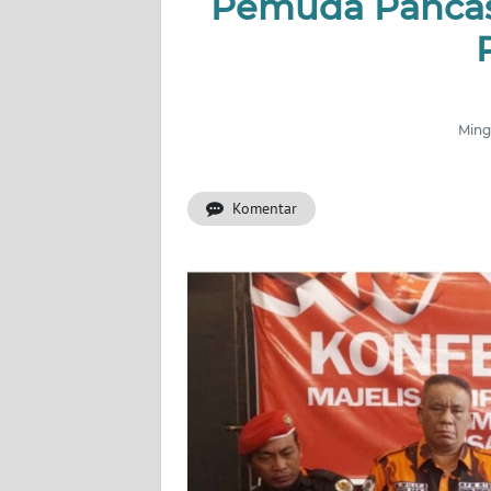
Pemuda Pancasi
OPINI
Informasi
INDEKS
BERITA
Mingg
KONTAK
Komentar
KAMI
INFO
IKLAN
TENTANG
KAMI
PEDOMAN
MEDIA
SIBER