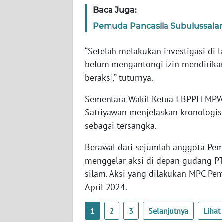
WN
Baca Juga:
RIAU
Pemuda Pancasila Subulussalam
WN
“Setelah melakukan investigasi di
SERAMBI
belum mengantongi izin mendirika
beraksi,” tuturnya.
WN
JAMBI
Sementara Wakil Ketua I BPPH MP
Satriyawan menjelaskan kronologi
WN
SULTRA
sebagai tersangka.
Berawal dari sejumlah anggota Pe
WN
menggelar aksi di depan gudang PT
NTB
silam. Aksi yang dilakukan MPC Pe
April 2024.
WN
SULTENG
1
2
3
Selanjutnya
Liha