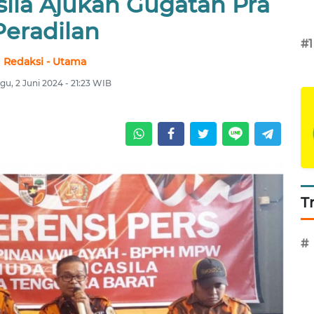
la Ajukan Gugatan Pra
Peradilan
#1
Redaksi - Utama
u, 2 Juni 2024 - 21:23 WIB
T
#