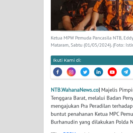
REDAKSI
KARIR
Ketua MPW Pemuda Pancasila NTB, Eddy 
DISCLAIMER
Mataram, Sabtu (01/05/2024). (Foto: Ist
Wahana
Ikuti Kami di:
News
Regional
WN
NTB.WahanaNews.co
|
Majelis Pimp
SUMUT
Tenggara Barat, melalui Badan Pe
mengajukan Pra Peradilan terhadap
WN
buntut penahanan Ketua MPC Pemu
JAKARTA
Burhanudin yang dilakukan Polda N
WN