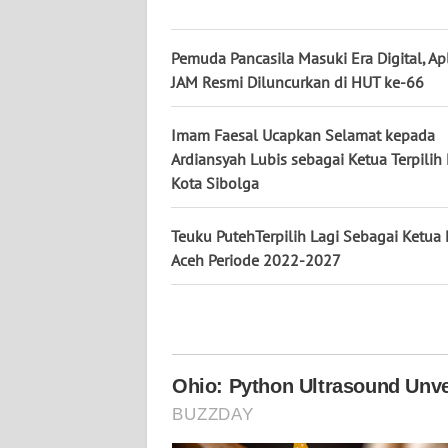
KALTENG
Pemuda Pancasila Masuki Era Digital, Apl
WN
JAM Resmi Diluncurkan di HUT ke-66
KALTARA
Imam Faesal Ucapkan Selamat kepada
WN
Ardiansyah Lubis sebagai Ketua Terpilih
KALSEL
Kota Sibolga
WN
Teuku PutehTerpilih Lagi Sebagai Ketu
KALTIM
Aceh Periode 2022-2027
WN
SULSEL
WN
GORONTALO
WN