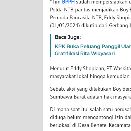
“Tim
BPPH
sudah mempersiapkan de
JABAR
Polda NTB pantas menjadikan Boy B
Pemuda Pancasila NTB, Eddy Shopia
WN
(01/05/2024) dikutip dari Gerbang 
BANTEN
Baca Juga:
WN
KPK Buka Peluang Panggil Ul
NTT
Gratifikasi Rita Widyasari
WN
Menurut Eddy Shopiaan, PT Waskita
KEPRI
masyarakat lokal hingga kemudian 
WN
Sebab, aksi yang dilakukan Boy be
PAPUA
Sumbawa Barat adalah hak masyara
WN
Di mana saat itu, salah satu perus
PAPUA
diduga belum mengantongi izin da
BARAT
berlokasi di Desa Benete, Kecamat