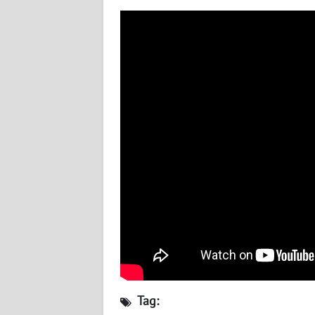
WN
SULBAR
WN
BABEL
WN
SUMBAR
WN
SUMSEL
WN
BENGKULU
WN
LAMPUNG
Tag:
WN