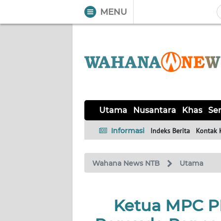
MENU
WAHANA
Tutup
TV
UTAMA
NUSANTARA
Utama
Nusantara
Khas
Ser
KHAS
Informasi
Indeks Berita
Kontak 
SERBA-
Wahana News NTB
Utama
SERBI
MANDALIKA
Ketua MPC P