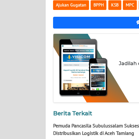
Ajukan Gugatan
BPPH
KSB
MPC
JATENG
WN
NUSANTARA
WN
JOGJA
Jadilah
WN
JATIM
WN
BALI
Berita Terkait
WN
KALBAR
Pemuda Pancasila Subulussalam Sukses
Distribusikan Logistik di Aceh Tamiang
WN