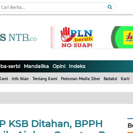
ba-serbi
Mandalika
Opini
Indeks
Kami
Info Iklan
Tentang Kami
Pedoman Media Siber
Redaksi
Karir
P KSB Ditahan, BPPH
B