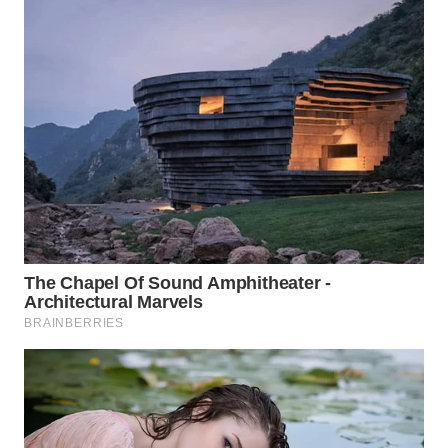
WN
BEKASI
WN
BOGOR
WN
DEPOK
WN
TAPANULI
UTARA
WN
SAMOSIR
WN