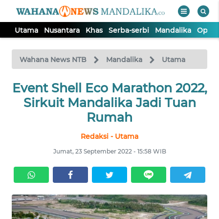
Utama
Nusantara
Khas
Serba-serbi
Mandalika
Opini
WAHANA
Tutup
TV
Wahana News NTB
Mandalika
Utama
UTAMA
Event Shell Eco Marathon 2022,
Sirkuit Mandalika Jadi Tuan
NUSANTARA
Rumah
Redaksi - Utama
KHAS
Jumat, 23 September 2022 - 15:58 WIB
SERBA-
SERBI
MANDALIKA