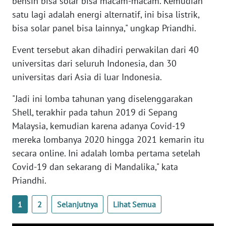
bensin bisa solar bisa macam-macam. Kemudian
satu lagi adalah energi alternatif, ini bisa listrik,
WN
bisa solar panel bisa lainnya," ungkap Priandhi.
RIAU
Event tersebut akan dihadiri perwakilan dari 40
WN
universitas dari seluruh Indonesia, dan 30
SERAMBI
universitas dari Asia di luar Indonesia.
WN
"Jadi ini lomba tahunan yang diselenggarakan
JAMBI
Shell, terakhir pada tahun 2019 di Sepang
Malaysia, kemudian karena adanya Covid-19
WN
mereka lombanya 2020 hingga 2021 kemarin itu
SULTRA
secara online. Ini adalah lomba pertama setelah
Covid-19 dan sekarang di Mandalika," kata
WN
NTB
Priandhi.
1
2
Selanjutnya
Lihat Semua
WN
SULTENG