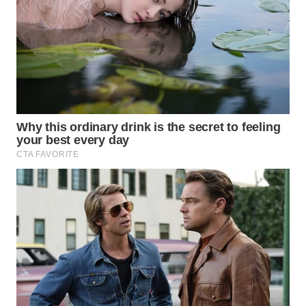
PADANG
LAWAS
WN
SUMEDANG
WN
CIANJUR
WN
KEPULAUAN
SERIBU
WN
TANGERANG
WN
BINJAI