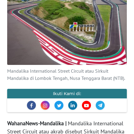
OPINI
Informasi
INDEKS
BERITA
KONTAK
KAMI
Mandalika International Street Circuit atau Sirkuit
Mandalika di Lombok Tengah, Nusa Tenggara Barat (NTB).
INFO
IKLAN
Ikuti Kami di:
TENTANG
KAMI
WahanaNews-Mandalika |
Mandalika International
PEDOMAN
Street Circuit atau akrab disebut Sirkuit Mandalika
MEDIA