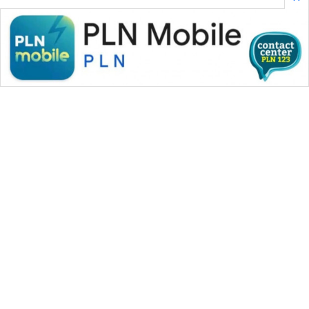
WAHANA MEDIA GROUP
|
|
|
WAHANA NEWS co
WAHANA TANI
WAHANA ADVOKAT
|
|
WAHANA INFRASTRUKTUR
WAHANA KONSUMEN
|
|
|
WAHANA LISTRIK
WAHANA TRAVEL
WAHANA TV