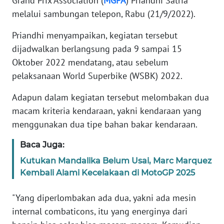
Grand Prix Association (
MGPA
) Priandhi Satria
WN
melalui sambungan telepon, Rabu (21/9/2022).
JABAR
Priandhi menyampaikan, kegiatan tersebut
WN
dijadwalkan berlangsung pada 9 sampai 15
BANTEN
Oktober 2022 mendatang, atau sebelum
pelaksanaan World Superbike (WSBK) 2022.
WN
NTT
Adapun dalam kegiatan tersebut melombakan dua
macam kriteria kendaraan, yakni kendaraan yang
WN
menggunakan dua tipe bahan bakar kendaraan.
KEPRI
Baca Juga:
WN
Kutukan Mandalika Belum Usai, Marc Marquez
PAPUA
Kembali Alami Kecelakaan di MotoGP 2025
WN
"Yang diperlombakan ada dua, yakni ada mesin
PAPUA
internal combaticons, itu yang energinya dari
BARAT