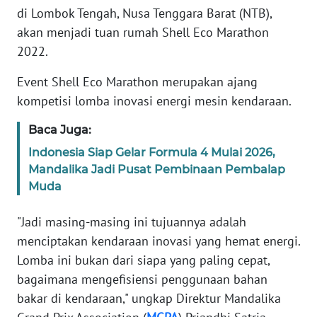
di Lombok Tengah, Nusa Tenggara Barat (NTB),
SIBER
akan menjadi tuan rumah Shell Eco Marathon
2022.
REDAKSI
Event Shell Eco Marathon merupakan ajang
KARIR
kompetisi lomba inovasi energi mesin kendaraan.
DISCLAIMER
Baca Juga:
Indonesia Siap Gelar Formula 4 Mulai 2026,
Wahana
Mandalika Jadi Pusat Pembinaan Pembalap
News
Muda
Regional
"Jadi masing-masing ini tujuannya adalah
WN
menciptakan kendaraan inovasi yang hemat energi.
SUMUT
Lomba ini bukan dari siapa yang paling cepat,
bagaimana mengefisiensi penggunaan bahan
WN
JAKARTA
bakar di kendaraan," ungkap Direktur Mandalika