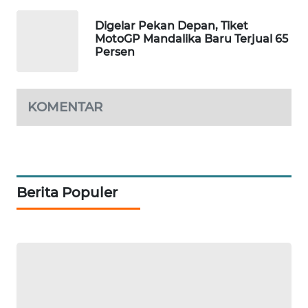
SIDIKALANG
Digelar Pekan Depan, Tiket
NEWS
MotoGP Mandalika Baru Terjual 65
Persen
SIBARAGAS
NEWS
KOMENTAR
METRO
SIANTAR
NEWS
METRO
Berita Populer
MEDAN
NEWS
METRO
JAKARTA
NEWS