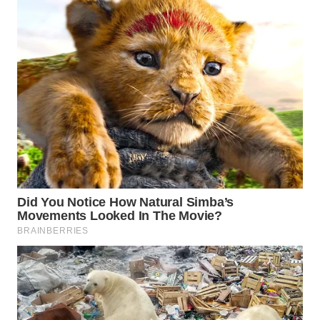
WAHANANEWS
NET
WAHANA
SPORT
WAHANA
UMKM
WAHANA
SELEB
WAHANA
PERSONA
WAHANA
OTOMOTIF