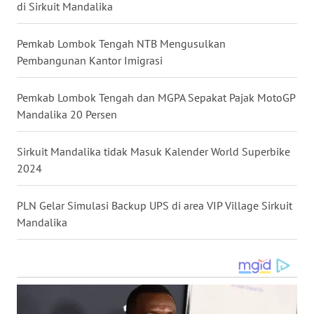
di Sirkuit Mandalika
WN
KALTENG
Pemkab Lombok Tengah NTB Mengusulkan
Pembangunan Kantor Imigrasi
WN
KALTARA
Pemkab Lombok Tengah dan MGPA Sepakat Pajak MotoGP
Mandalika 20 Persen
WN
KALSEL
Sirkuit Mandalika tidak Masuk Kalender World Superbike
2024
WN
KALTIM
PLN Gelar Simulasi Backup UPS di area VIP Village Sirkuit
Mandalika
WN
SULSEL
WN
GORONTALO