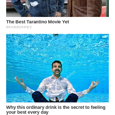
WN
CIREBON
WN
INDRAMAYU
WN
KUNINGAN
WN
MAJALENGKA
WN
SUBANG
WN
SUKABUMI