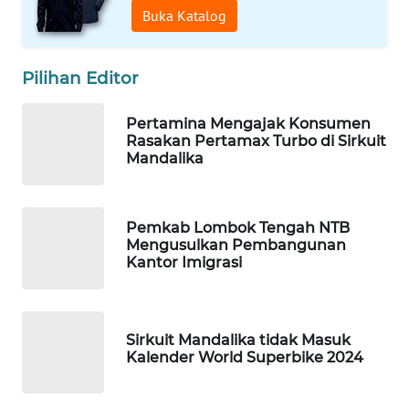
Buka Katalog
WALINKI
ID
Pilihan Editor
MAWAKA
ID
Pertamina Mengajak Konsumen
Rasakan Pertamax Turbo di Sirkuit
Mandalika
MARTABAT
NET
Pemkab Lombok Tengah NTB
PLN
Mengusulkan Pembangunan
WATCH
Kantor Imigrasi
MKLI
Sirkuit Mandalika tidak Masuk
LPKKI
Kalender World Superbike 2024
LKKI