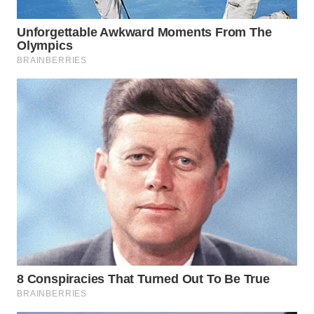
WN
LABUHANBATU
WN
TAPANULI
TENGAH
WN DELI
SERDANG
WN
TEBING
TINGGI
WN
PAKPAK
WN
KARAWANG