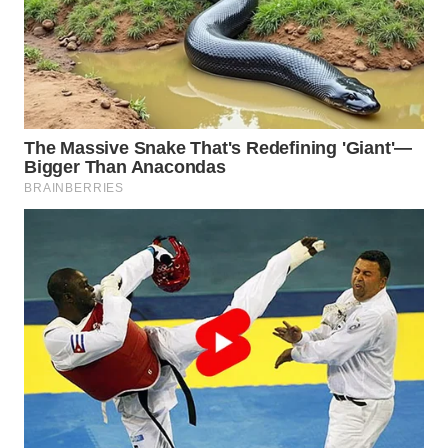
WN
LANGKAT
WN
TAPANULI
SELATAN
WN
TANJUNG
LESUNG
WN
KARO
WN
SIMALUNGUN