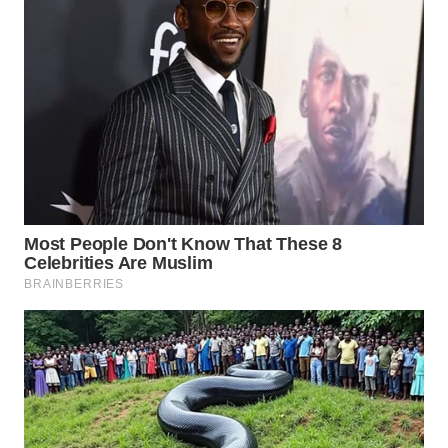
WN
SULUT
WN
MALUKU
WN
MALUT
WN
DAIRI
WN
DANAU
TOBA
WN
NIAS