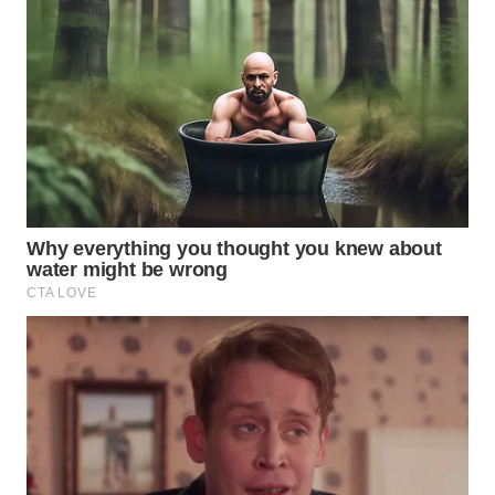
WN
SURABAYA
WN
NATUNA
WN
BINTAN
WN
MANDALIKA
WN
LIKUPANG
WN
LABUANBAJO