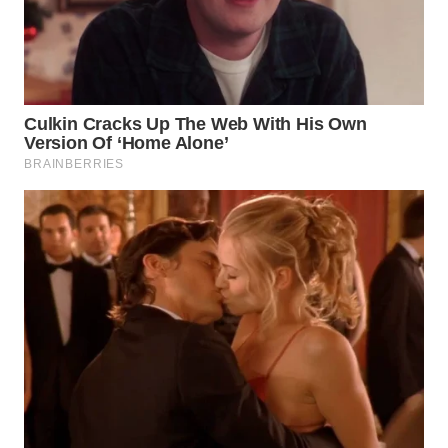
WN
BORNEO
Wahana
Media
Group
WAHANA
NEWS
WAHANA
TANI
WAHANA
ADVOKAT
WAHANA
INFRASTRUKTUR