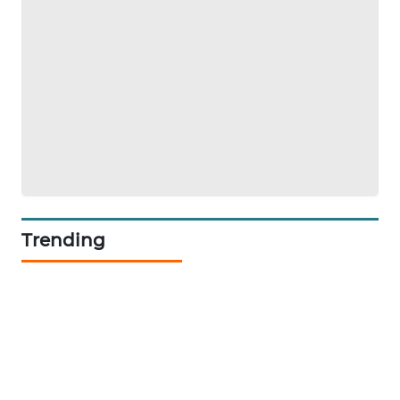
KRT
NEWS
KARING
NEWS
JURNAL
MARITIM
HUMBANG
NEWS
Trending
GARONGGANG
NEWS
FISUELRI
ID