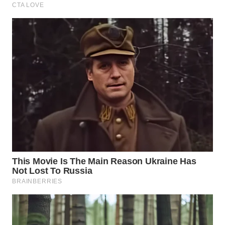
WN
PURWAKARTA
WN
PRIANGAN
TIMUR
WN
SEMARANG
WN
SOLO
WN
BOROBUDUR
WN
MADURA