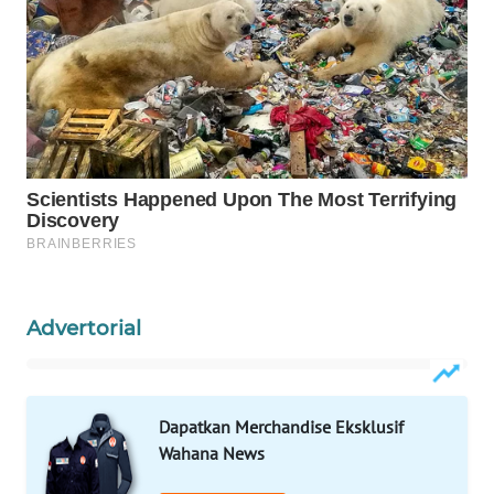
WAHANA
HEALTH
WAHANA
DESA
WISATA
LAPAK
WAHANA
Wahana
Network
Advertorial
KONSUMEN
LISTRIK
Dapatkan Merchandise Eksklusif
Wahana News
MASYARAKAT
KELISTRIKAN