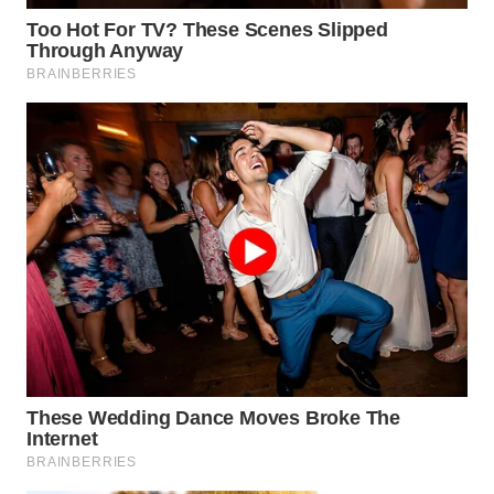
WAHANA
KONSUMEN
WAHANA
LISTRIK
WAHANA
TRAVEL
WAHANA
TV
WAHANANEWS
ID
WAHANANEWS
CO ID