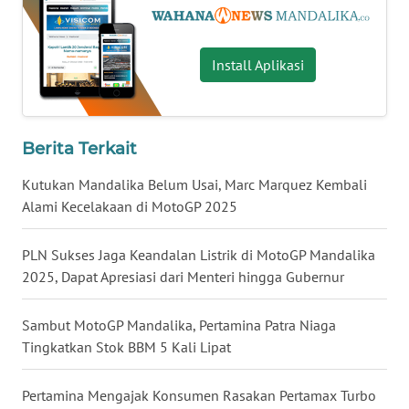
WN
JATENG
Install Aplikasi
WN
NUSANTARA
Berita Terkait
WN
JOGJA
Kutukan Mandalika Belum Usai, Marc Marquez Kembali
Alami Kecelakaan di MotoGP 2025
WN
JATIM
PLN Sukses Jaga Keandalan Listrik di MotoGP Mandalika
2025, Dapat Apresiasi dari Menteri hingga Gubernur
WN
BALI
Sambut MotoGP Mandalika, Pertamina Patra Niaga
Tingkatkan Stok BBM 5 Kali Lipat
WN
KALBAR
Pertamina Mengajak Konsumen Rasakan Pertamax Turbo