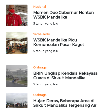
Nasional
WN
JATENG
Momen Duo Gubernur Nonton
WSBK Mandalika
5 tahun yang lalu
WN
NUSANTARA
Serba-serbi
WSBK Mandalika Picu
WN
Kemunculan Pasar Kaget
JOGJA
5 tahun yang lalu
WN
JATIM
Olahraga
BRIN Ungkap Kendala Rekayasa
Cuaca di Sirkuit Mandalika
WN
BALI
5 tahun yang lalu
Olahraga
WN
Hujan Deras, Beberapa Area di
KALBAR
Sirkuit Mandalika Tergenang Air