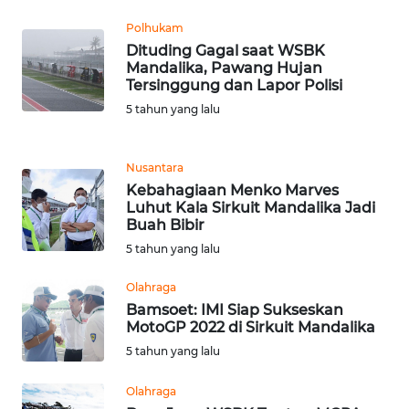
Polhukam
WN
Dituding Gagal saat WSBK
RIAU
Mandalika, Pawang Hujan
Tersinggung dan Lapor Polisi
WN
5 tahun yang lalu
SERAMBI
Nusantara
WN
JAMBI
Kebahagiaan Menko Marves
Luhut Kala Sirkuit Mandalika Jadi
Buah Bibir
WN
5 tahun yang lalu
SULTRA
Olahraga
WN
Bamsoet: IMI Siap Sukseskan
NTB
MotoGP 2022 di Sirkuit Mandalika
5 tahun yang lalu
WN
SULTENG
Olahraga