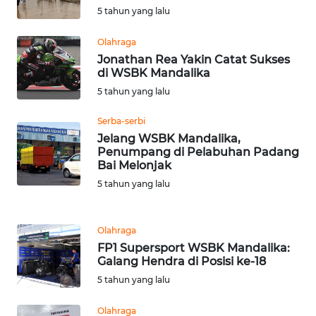
5 tahun yang lalu
WN
KALTENG
Olahraga
Jonathan Rea Yakin Catat Sukses
WN
di WSBK Mandalika
KALTARA
5 tahun yang lalu
Serba-serbi
WN
KALSEL
Jelang WSBK Mandalika,
Penumpang di Pelabuhan Padang
Bai Melonjak
WN
5 tahun yang lalu
KALTIM
WN
Olahraga
SULSEL
FP1 Supersport WSBK Mandalika:
Galang Hendra di Posisi ke-18
WN
5 tahun yang lalu
GORONTALO
Olahraga