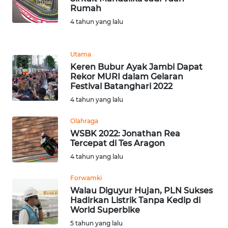
Rumah
WN
JABAR
4 tahun yang lalu
WN
Utama
BANTEN
Keren Bubur Ayak Jambi Dapat
Rekor MURI dalam Gelaran
Festival Batanghari 2022
WN
NTT
4 tahun yang lalu
Olahraga
WN
WSBK 2022: Jonathan Rea
KEPRI
Tercepat di Tes Aragon
4 tahun yang lalu
WN
PAPUA
Forwamki
Walau Diguyur Hujan, PLN Sukses
WN
Hadirkan Listrik Tanpa Kedip di
World Superbike
PAPUA
BARAT
5 tahun yang lalu