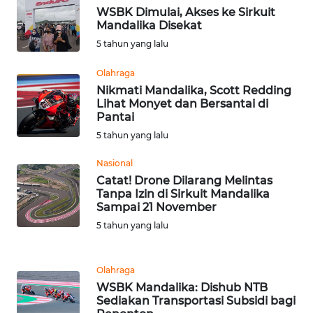
WSBK Dimulai, Akses ke Sirkuit
WN
Mandalika Disekat
SULUT
5 tahun yang lalu
WN
Olahraga
MALUKU
Nikmati Mandalika, Scott Redding
Lihat Monyet dan Bersantai di
Pantai
WN
MALUT
5 tahun yang lalu
Nasional
WN
Catat! Drone Dilarang Melintas
DAIRI
Tanpa Izin di Sirkuit Mandalika
Sampai 21 November
WN
5 tahun yang lalu
DANAU
TOBA
Olahraga
WSBK Mandalika: Dishub NTB
WN
Sediakan Transportasi Subsidi bagi
NIAS