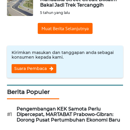
PADANG
Bakal Jadi Trek Tercanggih
LAWAS
5 tahun yang lalu
WN
Muat Berita Selanjutnya
SUMEDANG
WN
CIANJUR
Kirimkan masukan dan tanggapan anda sebagai
konsumen kepada kami.
WN
Suara Pembaca
KEPULAUAN
SERIBU
Berita Populer
WN
TANGERANG
Pengembangan KEK Samota Perlu
#1
Dipercepat, MARTABAT Prabowo-Gibran:
WN
Dorong Pusat Pertumbuhan Ekonomi Baru
BINJAI