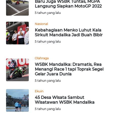
Baru Juga WSBK Tuntas, MGPA
Langsung Siapkan MotoGP 2022
WN
5 tahun yang lalu
SULBAR
Nasional
WN
Kebahagiaan Menko Luhut Kala
BABEL
Sirkuit Mandalika Jadi Buah Bibir
5 tahun yang lalu
WN
SUMBAR
Olahraga
WSBK Mandalika: Dramatis, Rea
WN
Menangi Race 1 tapi Toprak Segel
SUMSEL
Gelar Juara Dunia
5 tahun yang lalu
WN
BENGKULU
Ekuin
45 Desa Wisata Sambut
WN
Wisatawan WSBK Mandalika
LAMPUNG
5 tahun yang lalu