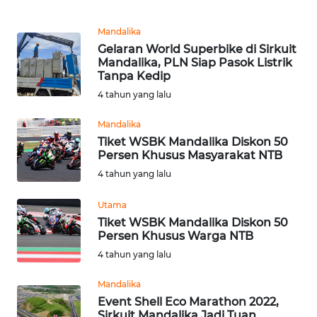
MEDIA
SIBER
Mandalika
Gelaran World Superbike di Sirkuit
REDAKSI
Mandalika, PLN Siap Pasok Listrik
Tanpa Kedip
KARIR
4 tahun yang lalu
Mandalika
DISCLAIMER
Tiket WSBK Mandalika Diskon 50
Persen Khusus Masyarakat NTB
Wahana
4 tahun yang lalu
News
Regional
Utama
Tiket WSBK Mandalika Diskon 50
WN
Persen Khusus Warga NTB
SUMUT
4 tahun yang lalu
WN
Mandalika
JAKARTA
Event Shell Eco Marathon 2022,
Sirkuit Mandalika Jadi Tuan