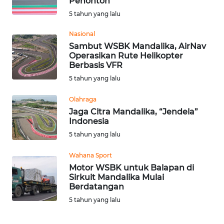
Penonton
5 tahun yang lalu
WN
LANGKAT
Nasional
Sambut WSBK Mandalika, AirNav
Operasikan Rute Helikopter
WN
Berbasis VFR
TAPANULI
SELATAN
5 tahun yang lalu
Olahraga
WN
Jaga Citra Mandalika, “Jendela”
TANJUNG
Indonesia
LESUNG
5 tahun yang lalu
WN
Wahana Sport
KARO
Motor WSBK untuk Balapan di
Sirkuit Mandalika Mulai
Berdatangan
WN
SIMALUNGUN
5 tahun yang lalu