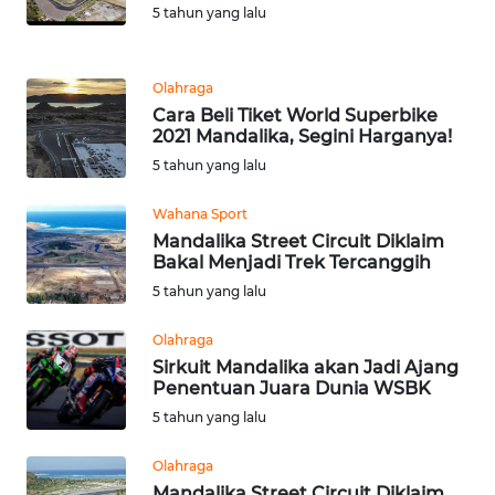
5 tahun yang lalu
WN
BEKASI
Olahraga
Cara Beli Tiket World Superbike
WN
2021 Mandalika, Segini Harganya!
BOGOR
5 tahun yang lalu
WN
Wahana Sport
DEPOK
Mandalika Street Circuit Diklaim
Bakal Menjadi Trek Tercanggih
WN
5 tahun yang lalu
TAPANULI
UTARA
Olahraga
Sirkuit Mandalika akan Jadi Ajang
Penentuan Juara Dunia WSBK
WN
5 tahun yang lalu
SAMOSIR
Olahraga
WN
Mandalika Street Circuit Diklaim