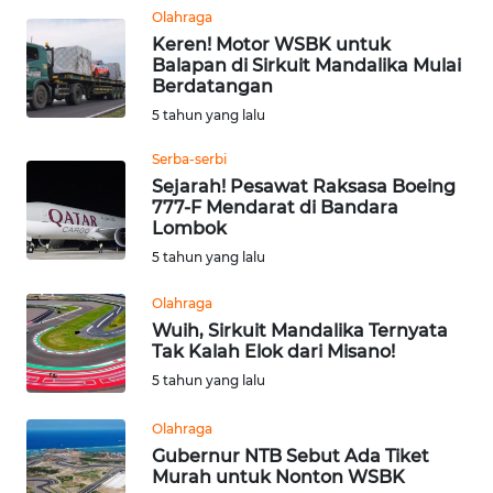
WN
Olahraga
LABUHANBATU
Keren! Motor WSBK untuk
Balapan di Sirkuit Mandalika Mulai
WN
Berdatangan
TAPANULI
5 tahun yang lalu
TENGAH
Serba-serbi
Sejarah! Pesawat Raksasa Boeing
WN DELI
777-F Mendarat di Bandara
SERDANG
Lombok
5 tahun yang lalu
WN
TEBING
Olahraga
TINGGI
Wuih, Sirkuit Mandalika Ternyata
Tak Kalah Elok dari Misano!
WN
5 tahun yang lalu
PAKPAK
Olahraga
Gubernur NTB Sebut Ada Tiket
WN
Murah untuk Nonton WSBK
KARAWANG