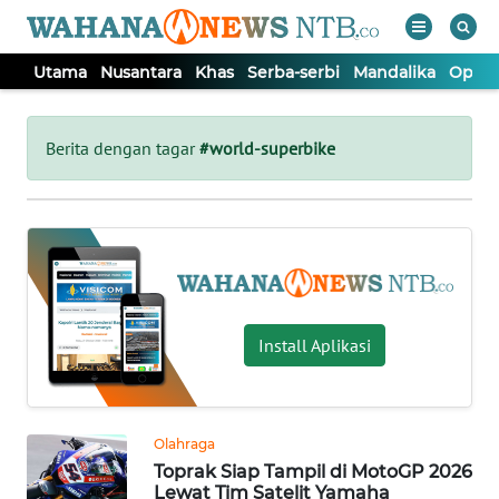
Utama
Nusantara
Khas
Serba-serbi
Mandalika
Opini
WAHANA
Tutup
TV
Berita dengan tagar
#world-superbike
UTAMA
NUSANTARA
KHAS
Install Aplikasi
SERBA-
SERBI
Olahraga
Toprak Siap Tampil di MotoGP 2026
MANDALIKA
Lewat Tim Satelit Yamaha