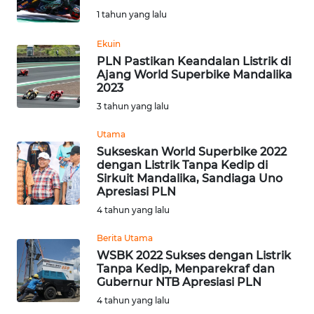
1 tahun yang lalu
OPINI
Ekuin
Informasi
PLN Pastikan Keandalan Listrik di
Ajang World Superbike Mandalika
2023
INDEKS
BERITA
3 tahun yang lalu
Utama
KONTAK
Sukseskan World Superbike 2022
KAMI
dengan Listrik Tanpa Kedip di
Sirkuit Mandalika, Sandiaga Uno
Apresiasi PLN
INFO
IKLAN
4 tahun yang lalu
Berita Utama
TENTANG
WSBK 2022 Sukses dengan Listrik
KAMI
Tanpa Kedip, Menparekraf dan
Gubernur NTB Apresiasi PLN
PEDOMAN
4 tahun yang lalu