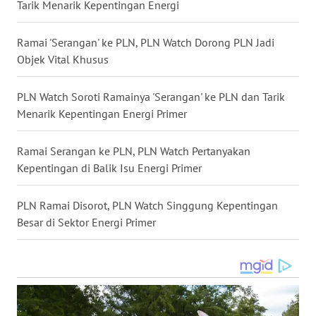
Tarik Menarik Kepentingan Energi
WN
Ramai 'Serangan' ke PLN, PLN Watch Dorong PLN Jadi
LANGKAT
Objek Vital Khusus
WN
TAPANULI
PLN Watch Soroti Ramainya 'Serangan' ke PLN dan Tarik
SELATAN
Menarik Kepentingan Energi Primer
WN
Ramai Serangan ke PLN, PLN Watch Pertanyakan
TANJUNG
Kepentingan di Balik Isu Energi Primer
LESUNG
PLN Ramai Disorot, PLN Watch Singgung Kepentingan
WN
Besar di Sektor Energi Primer
KARO
WN
SIMALUNGUN