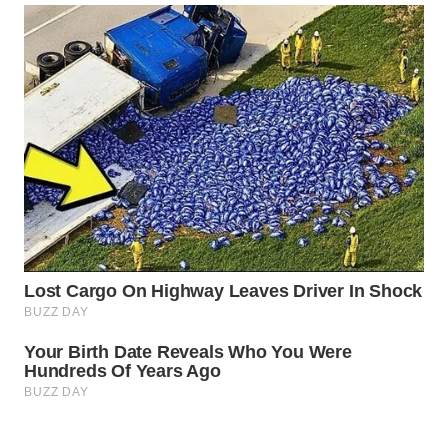
WAHANA
KONSUMEN
WAHANA
LISTRIK
WAHANA
TRAVEL
WAHANA
TV
WAHANANEWS
ID
WAHANANEWS
CO ID