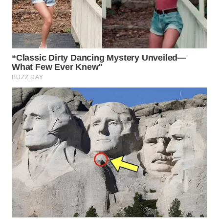
WN
CIREBON
WN
INDRAMAYU
WN
KUNINGAN
WN
MAJALENGKA
WN
SUBANG
WN
SUKABUMI