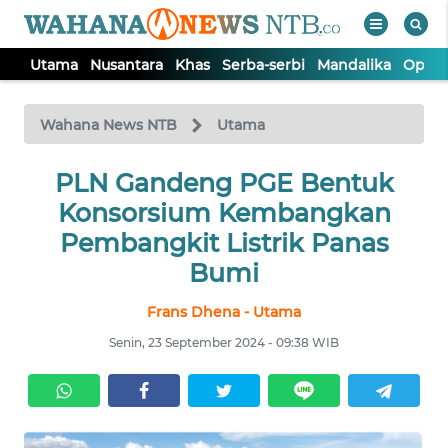
Utama
Nusantara
Khas
Serba-serbi
Mandalika
Opini
WAHANA
Tutup
TV
Wahana News NTB
Utama
UTAMA
PLN Gandeng PGE Bentuk
Konsorsium Kembangkan
NUSANTARA
Pembangkit Listrik Panas
Bumi
KHAS
Frans Dhena - Utama
Senin, 23 September 2024 - 09:38 WIB
SERBA-
SERBI
MANDALIKA