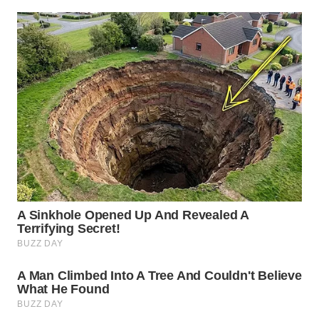
WN
BORNEO
Wahana
Media
Group
WAHANA
NEWS
WAHANA
TANI
WAHANA
ADVOKAT
WAHANA
INFRASTRUKTUR