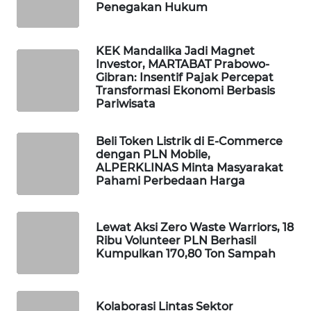
Penegakan Hukum
WAHANA
HEALTH
KEK Mandalika Jadi Magnet
Investor, MARTABAT Prabowo-
WAHANA
Gibran: Insentif Pajak Percepat
DESA
Transformasi Ekonomi Berbasis
WISATA
Pariwisata
LAPAK
Beli Token Listrik di E-Commerce
WAHANA
dengan PLN Mobile,
ALPERKLINAS Minta Masyarakat
Pahami Perbedaan Harga
Wahana
Network
Lewat Aksi Zero Waste Warriors, 18
KONSUMEN
Ribu Volunteer PLN Berhasil
LISTRIK
Kumpulkan 170,80 Ton Sampah
MASYARAKAT
KELISTRIKAN
Kolaborasi Lintas Sektor