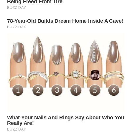
WN
SURABAYA
WN
NATUNA
WN
BINTAN
WN
MANDALIKA
WN
LIKUPANG
WN
LABUANBAJO