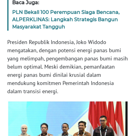
Baca Juga:
WN
PLN Bekali 100 Perempuan Siaga Bencana,
JABAR
ALPERKLINAS: Langkah Strategis Bangun
Masyarakat Tangguh
WN
BANTEN
Presiden Republik Indonesia, Joko Widodo
mengatakan, dengan potensi energi panas bumi
WN
yang melimpah, pengembangan panas bumi masih
NTT
belum optimal. Meski demikian, pemanfaatan
energi panas bumi dinilai krusial dalam
WN
KEPRI
mendukung komitmen Pemerintah Indonesia
dalam transisi energi.
WN
PAPUA
WN
PAPUA
BARAT