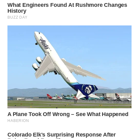
WN
PURWAKARTA
WN
PRIANGAN
TIMUR
WN
SEMARANG
WN
SOLO
WN
BOROBUDUR
WN
MADURA