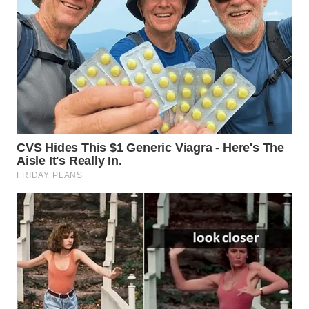
PADANG
LAWAS
WN
SUMEDANG
WN
CIANJUR
WN
KEPULAUAN
SERIBU
WN
TANGERANG
WN
BINJAI