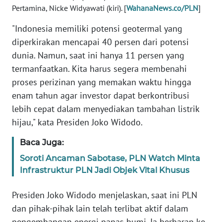
Pertamina, Nicke Widyawati (kiri). [
WahanaNews.co/PLN
]
WN
"Indonesia memiliki potensi geotermal yang
SULBAR
diperkirakan mencapai 40 persen dari potensi
dunia. Namun, saat ini hanya 11 persen yang
WN
BABEL
termanfaatkan. Kita harus segera membenahi
proses perizinan yang memakan waktu hingga
WN
enam tahun agar investor dapat berkontribusi
SUMBAR
lebih cepat dalam menyediakan tambahan listrik
hijau," kata Presiden Joko Widodo.
WN
SUMSEL
Baca Juga:
Soroti Ancaman Sabotase, PLN Watch Minta
WN
Infrastruktur PLN Jadi Objek Vital Khusus
BENGKULU
Presiden Joko Widodo menjelaskan, saat ini PLN
WN
dan pihak-pihak lain telah terlibat aktif dalam
LAMPUNG
pengembangan energi panas bumi. Ia berharap ke