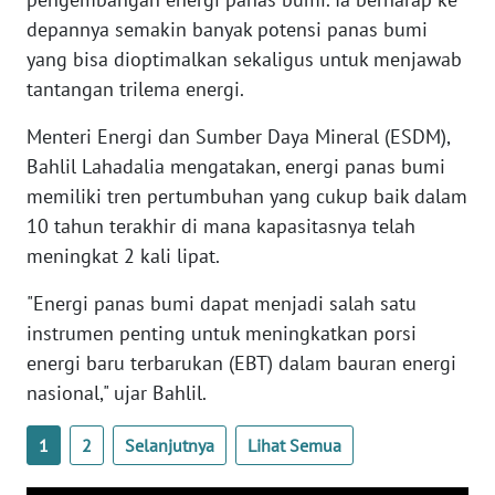
depannya semakin banyak potensi panas bumi
WN
yang bisa dioptimalkan sekaligus untuk menjawab
JATENG
tantangan trilema energi.
WN
Menteri Energi dan Sumber Daya Mineral (ESDM),
NUSANTARA
Bahlil Lahadalia mengatakan, energi panas bumi
memiliki tren pertumbuhan yang cukup baik dalam
WN
JOGJA
10 tahun terakhir di mana kapasitasnya telah
meningkat 2 kali lipat.
WN
"Energi panas bumi dapat menjadi salah satu
JATIM
instrumen penting untuk meningkatkan porsi
energi baru terbarukan (EBT) dalam bauran energi
WN
BALI
nasional," ujar Bahlil.
WN
1
2
Selanjutnya
Lihat Semua
KALBAR