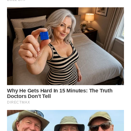
WN
BEKASI
WN
BOGOR
WN
DEPOK
WN
TAPANULI
UTARA
WN
SAMOSIR
WN