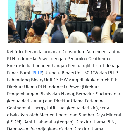
WN
RIAU
WN
SERAMBI
Ket foto: Penandatanganan Consortium Agreement antara
WN
PLN Indonesia Power dengan Pertamina Geothermal
JAMBI
Energy terkait pengembangan Pembangkit Listrik Tenaga
Panas Bumi (
PLTP
) Ulubelu Binary Unit 30 MW dan PLTP
WN
Lahendong Binary Unit 15 MW yang dilakukan oleh Plh.
SULTRA
Direktur Utama PLN Indonesia Power (Direktur
Pengembangan Bisnis dan Niaga), Bernadus Sudarmanta
WN
(kedua dari kanan) dan Direktur Utama Pertamina
NTB
Geothermal Energy, Julfi Hadi (kedua dari kiri), serta
disaksikan oleh Menteri Energi dan Sumber Daya Mineral
WN
(ESDM), Bahlil Lahadalia (tengah), Direktur Utama PLN,
SULTENG
Darmawan Prasodjo (kanan), dan Direktur Utama