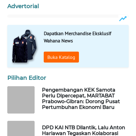
Advertorial
WAHANANEWS
NET
WAHANA
Dapatkan Merchandise Eksklusif
SPORT
Wahana News
WAHANA
Buka Katalog
UMKM
WAHANA
Pilihan Editor
SELEB
Pengembangan KEK Samota
Perlu Dipercepat, MARTABAT
WAHANA
Prabowo-Gibran: Dorong Pusat
PERSONA
Pertumbuhan Ekonomi Baru
WAHANA
DPD KAI NTB Dilantik, Lalu Anton
OTOMOTIF
Hariawan Tegaskan Kolaborasi