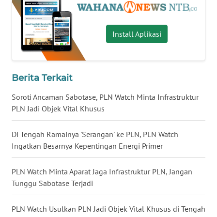
WN
SULUT
Install Aplikasi
WN
MALUKU
Berita Terkait
WN
MALUT
Soroti Ancaman Sabotase, PLN Watch Minta Infrastruktur
PLN Jadi Objek Vital Khusus
WN
DAIRI
Di Tengah Ramainya 'Serangan' ke PLN, PLN Watch
Ingatkan Besarnya Kepentingan Energi Primer
WN
DANAU
PLN Watch Minta Aparat Jaga Infrastruktur PLN, Jangan
TOBA
Tunggu Sabotase Terjadi
WN
PLN Watch Usulkan PLN Jadi Objek Vital Khusus di Tengah
NIAS