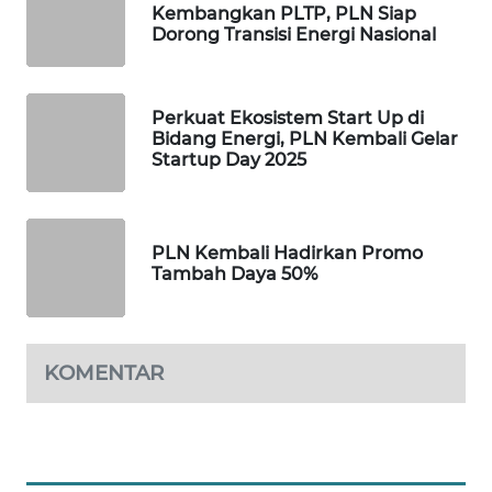
Kembangkan PLTP, PLN Siap
Dorong Transisi Energi Nasional
WALINKI
ID
Perkuat Ekosistem Start Up di
MAWAKA
Bidang Energi, PLN Kembali Gelar
ID
Startup Day 2025
MARTABAT
NET
PLN Kembali Hadirkan Promo
Tambah Daya 50%
PLN
WATCH
MKLI
KOMENTAR
LPKKI
LKKI