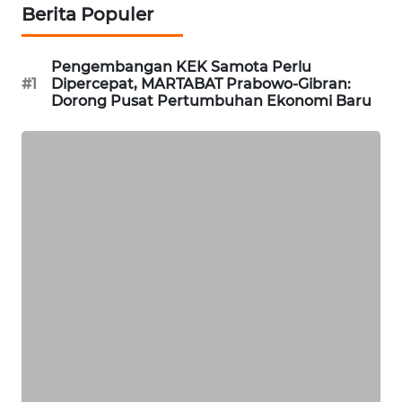
Berita Populer
KOPEKLIN
Pengembangan KEK Samota Perlu
#1
Dipercepat, MARTABAT Prabowo-Gibran:
PORTAL
Dorong Pusat Pertumbuhan Ekonomi Baru
KONSUMEN
FORWAMKI
ALPERKLINAS
FORJASIDA
TAMBANG
NEWS
SITUNGIR
NEWS