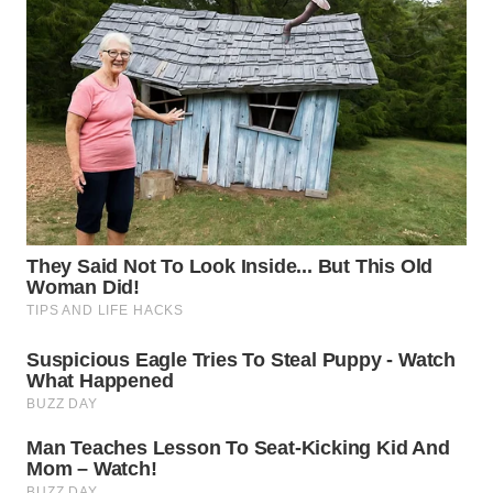
WN
LABUHANBATU
WN
TAPANULI
TENGAH
WN DELI
SERDANG
WN
TEBING
TINGGI
WN
PAKPAK
WN
KARAWANG