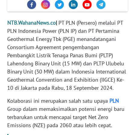
MEDIA
SIBER
NTB.WahanaNews.co
|
PT PLN (Persero) melalui PT
REDAKSI
PLN Indonesia Power (PLN IP) dan PT Pertamina
Geothermal Energy Tbk (PGE) menandatangani
KARIR
Consortium Agreement pengembangan
DISCLAIMER
Pembangkit Listrik Tenaga Panas Bumi (PLTP)
Lahendong Binary Unit (15 MW) dan PLTP Ulubelu
Wahana
Binary Unit (30 MW) dalam Indonesia International
News
Geothermal Convention and Exhibition (IIGCE) Ke-
Regional
10 di Jakarta pada Rabu, 18 September 2024.
WN
Kolaborasi ini merupakan salah satu upaya
PLN
SUMUT
Group dalam memaksimalkan potensi energi baru
terbarukan untuk mencapai target Net Zero
WN
Emissions (NZE) pada 2060 atau lebih cepat.
JAKARTA