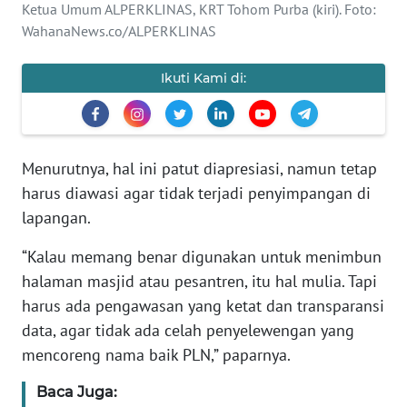
MEDIA
Ketua Umum ALPERKLINAS, KRT Tohom Purba (kiri). Foto:
SIBER
WahanaNews.co/ALPERKLINAS
REDAKSI
Ikuti Kami di:
KARIR
DISCLAIMER
Menurutnya, hal ini patut diapresiasi, namun tetap
harus diawasi agar tidak terjadi penyimpangan di
Wahana
lapangan.
News
Regional
“Kalau memang benar digunakan untuk menimbun
halaman masjid atau pesantren, itu hal mulia. Tapi
WN
harus ada pengawasan yang ketat dan transparansi
SUMUT
data, agar tidak ada celah penyelewengan yang
mencoreng nama baik PLN,” paparnya.
WN
JAKARTA
Baca Juga: