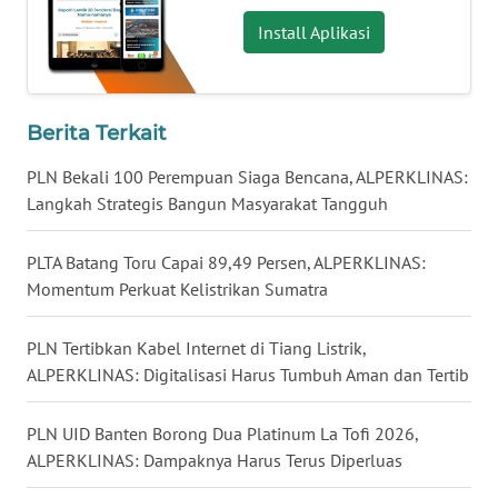
WN
Install Aplikasi
KALTENG
WN
Berita Terkait
KALTARA
PLN Bekali 100 Perempuan Siaga Bencana, ALPERKLINAS:
WN
Langkah Strategis Bangun Masyarakat Tangguh
KALSEL
PLTA Batang Toru Capai 89,49 Persen, ALPERKLINAS:
WN
Momentum Perkuat Kelistrikan Sumatra
KALTIM
PLN Tertibkan Kabel Internet di Tiang Listrik,
WN
ALPERKLINAS: Digitalisasi Harus Tumbuh Aman dan Tertib
SULSEL
PLN UID Banten Borong Dua Platinum La Tofi 2026,
WN
ALPERKLINAS: Dampaknya Harus Terus Diperluas
GORONTALO