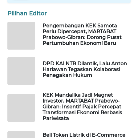
WALINKI
Pilihan Editor
ID
Pengembangan KEK Samota
Perlu Dipercepat, MARTABAT
MAWAKA
Prabowo-Gibran: Dorong Pusat
ID
Pertumbuhan Ekonomi Baru
MARTABAT
DPD KAI NTB Dilantik, Lalu Anton
NET
Hariawan Tegaskan Kolaborasi
Penegakan Hukum
PLN
WATCH
KEK Mandalika Jadi Magnet
Investor, MARTABAT Prabowo-
MKLI
Gibran: Insentif Pajak Percepat
Transformasi Ekonomi Berbasis
Pariwisata
LPKKI
Beli Token Listrik di E-Commerce
LKKI