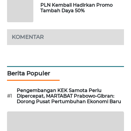
PLN Kembali Hadirkan Promo
SIDIKALANG
Tambah Daya 50%
NEWS
SIBARAGAS
KOMENTAR
NEWS
METRO
SIANTAR
NEWS
Berita Populer
METRO
MEDAN
Pengembangan KEK Samota Perlu
NEWS
#1
Dipercepat, MARTABAT Prabowo-Gibran:
Dorong Pusat Pertumbuhan Ekonomi Baru
METRO
JAKARTA
NEWS