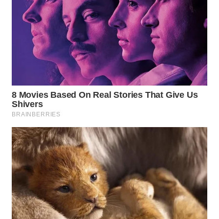
WN
PURWAKARTA
WN
PRIANGAN
TIMUR
WN
SEMARANG
WN
SOLO
WN
BOROBUDUR
WN
MADURA