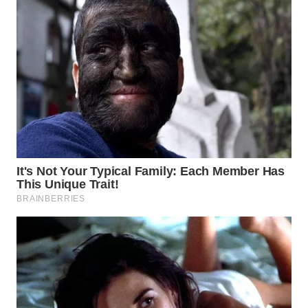
WN
LANGKAT
WN
TAPANULI
SELATAN
WN
TANJUNG
LESUNG
WN
KARO
WN
SIMALUNGUN