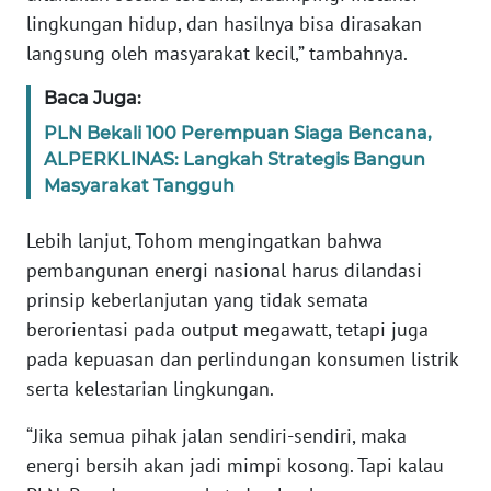
lingkungan hidup, dan hasilnya bisa dirasakan
WN
langsung oleh masyarakat kecil,” tambahnya.
RIAU
Baca Juga:
WN
PLN Bekali 100 Perempuan Siaga Bencana,
SERAMBI
ALPERKLINAS: Langkah Strategis Bangun
Masyarakat Tangguh
WN
JAMBI
Lebih lanjut, Tohom mengingatkan bahwa
pembangunan energi nasional harus dilandasi
WN
prinsip keberlanjutan yang tidak semata
SULTRA
berorientasi pada output megawatt, tetapi juga
pada kepuasan dan perlindungan konsumen listrik
WN
serta kelestarian lingkungan.
NTB
“Jika semua pihak jalan sendiri-sendiri, maka
WN
energi bersih akan jadi mimpi kosong. Tapi kalau
SULTENG