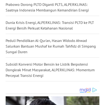
Prabowo Dorong PLTD Diganti PLTS, ALPERKLINAS:
WN
Saatnya Indonesia Membangun Kemandirian Energi
SULUT
Dunia Krisis Energi, ALPERKLINAS: Transisi PLTD ke PLT
WN
MALUKU
Energi Bersih Perkuat Ketahanan Nasional
WN
Peduli Pendidikan Al-Qur'an, Hasan Widodo Ahwad
MALUT
Salurkan Bantuan Mushaf ke Rumah Tahfidz di Simpang
Sungai Duren
WN
DAIRI
Subsidi Konversi Motor Bensin ke Listrik Berpotensi
Dongkrak Minat Masyarakat, ALPERKLINAS: Momentum
WN
Percepat Transisi Energi
DANAU
TOBA
WN
NIAS