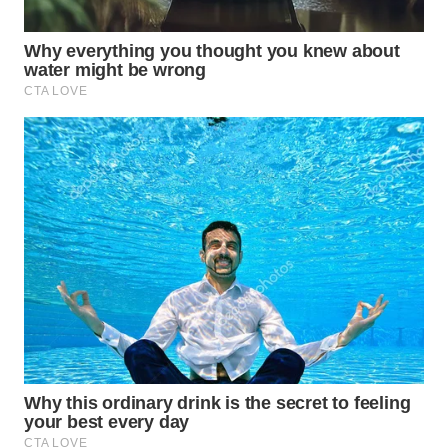
WN
BEKASI
WN
BOGOR
WN
DEPOK
WN
TAPANULI
UTARA
WN
SAMOSIR
WN