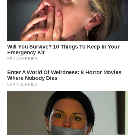
WAHANANEWS
NET
WAHANA
SPORT
WAHANA
UMKM
WAHANA
SELEB
WAHANA
PERSONA
WAHANA
OTOMOTIF