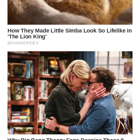
WN
SURABAYA
WN
NATUNA
WN
BINTAN
WN
MANDALIKA
WN
LIKUPANG
WN
LABUANBAJO