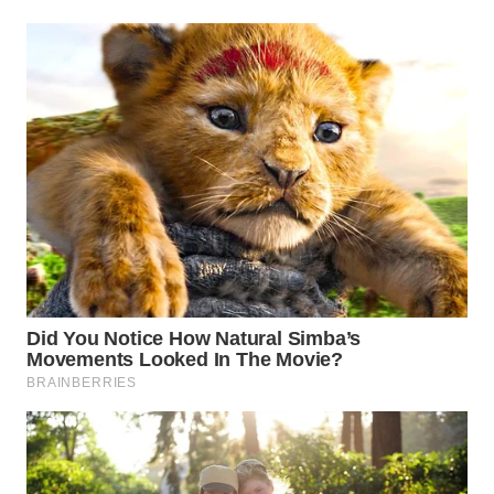
PADANG
LAWAS
WN
SUMEDANG
WN
CIANJUR
WN
KEPULAUAN
SERIBU
WN
TANGERANG
WN
BINJAI