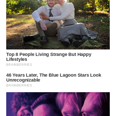
WN
CIREBON
WN
INDRAMAYU
WN
KUNINGAN
WN
MAJALENGKA
WN
SUBANG
WN
SUKABUMI