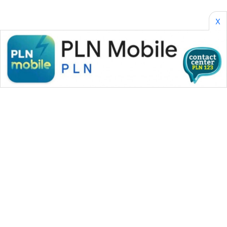
X
WAHANA MEDIA GROUP
|
|
|
WAHANA NEWS co
WAHANA TANI
WAHANA ADVOKAT