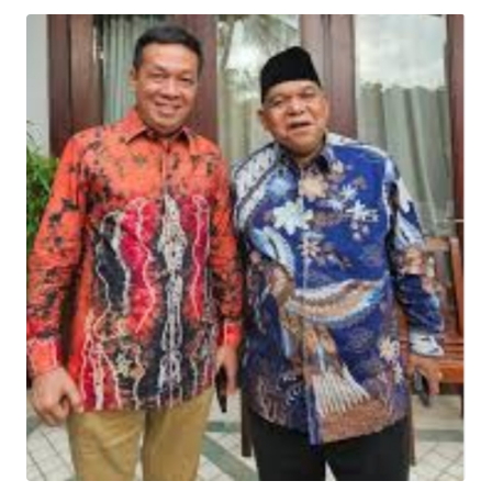
OPINI
Informasi
INDEKS
BERITA
KONTAK
KAMI
INFO
IKLAN
TENTANG
KAMI
PEDOMAN