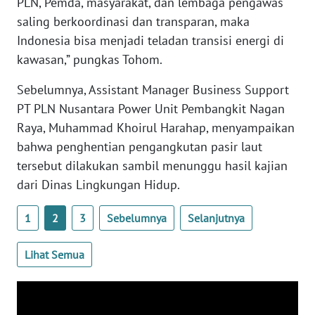
PLN, Pemda, masyarakat, dan lembaga pengawas
saling berkoordinasi dan transparan, maka
WN
Indonesia bisa menjadi teladan transisi energi di
SULBAR
kawasan,” pungkas Tohom.
WN
Sebelumnya, Assistant Manager Business Support
BABEL
PT PLN Nusantara Power Unit Pembangkit Nagan
Raya, Muhammad Khoirul Harahap, menyampaikan
WN
SUMBAR
bahwa penghentian pengangkutan pasir laut
tersebut dilakukan sambil menunggu hasil kajian
WN
dari Dinas Lingkungan Hidup.
SUMSEL
1
2
3
Sebelumnya
Selanjutnya
WN
BENGKULU
Lihat Semua
WN
LAMPUNG