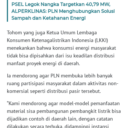
PSEL Legok Nangka Targetkan 40,79 MW,
WN
ALPERKLINAS: PLN Menghubungkan Solusi
JABAR
Sampah dan Ketahanan Energi
WN
Tohom yang juga Ketua Umum Lembaga
BANTEN
Konsumen Ketenagalistrikan Indonesia (LKKI)
menekankan bahwa konsumsi energi masyarakat
WN
NTT
tidak bisa dipisahkan dari isu keadilan distribusi
manfaat proyek energi di daerah.
WN
Ia mendorong agar PLN membuka lebih banyak
KEPRI
ruang partisipasi masyarakat dalam aktivitas non-
komersial seperti distribusi pasir tersebut.
WN
PAPUA
“Kami mendorong agar model-model pemanfaatan
material sisa pembangunan pembangkit listrik bisa
WN
PAPUA
dijadikan contoh di daerah lain, dengan catatan
BARAT
dilakukan secara terbuka, didampingi instansi