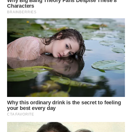
WN
BORNEO
Wahana
Media
Group
WAHANA
NEWS
WAHANA
TANI
WAHANA
ADVOKAT
WAHANA
INFRASTRUKTUR