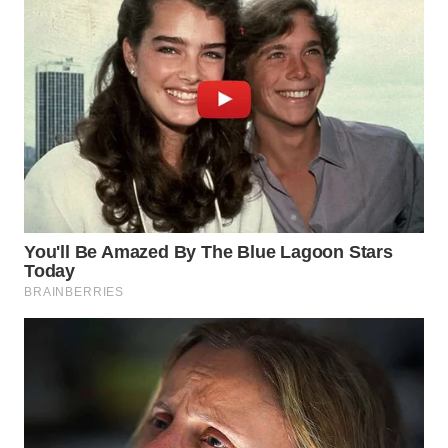
WAHANA
KONSUMEN
WAHANA
LISTRIK
WAHANA
TRAVEL
WAHANA
TV
WAHANANEWS
ID
WAHANANEWS
CO ID