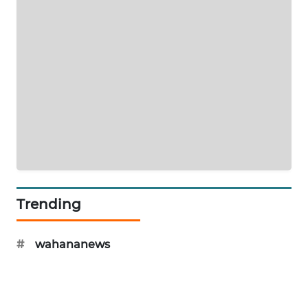
KRT
NEWS
KARING
NEWS
JURNAL
MARITIM
HUMBANG
NEWS
Trending
GARONGGANG
NEWS
#
wahananews
FISUELRI
ID