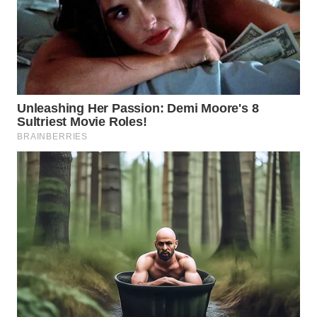
WN
LABUHANBATU
WN
TAPANULI
TENGAH
WN DELI
SERDANG
WN
TEBING
TINGGI
WN
PAKPAK
WN
KARAWANG