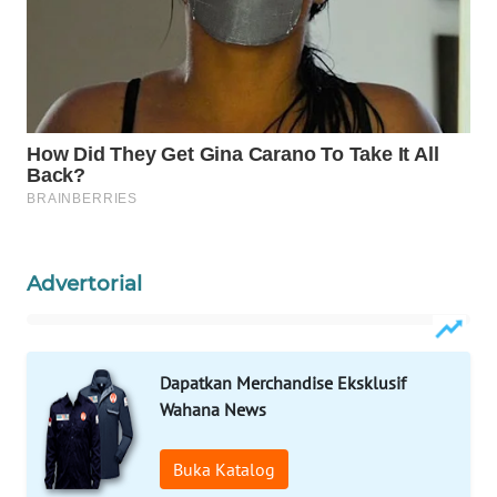
WAHANA
HEALTH
WAHANA
DESA
WISATA
LAPAK
WAHANA
Advertorial
Wahana
Network
KONSUMEN
Dapatkan Merchandise Eksklusif
LISTRIK
Wahana News
MASYARAKAT
Buka Katalog
KELISTRIKAN