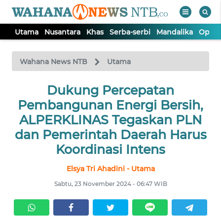
Utama
Nusantara
Khas
Serba-serbi
Mandalika
Opini
WAHANA
Tutup
TV
Wahana News NTB
Utama
UTAMA
Dukung Percepatan
Pembangunan Energi Bersih,
NUSANTARA
ALPERKLINAS Tegaskan PLN
dan Pemerintah Daerah Harus
KHAS
Koordinasi Intens
Elsya Tri Ahadini - Utama
SERBA-
SERBI
Sabtu, 23 November 2024 - 06:47 WIB
MANDALIKA