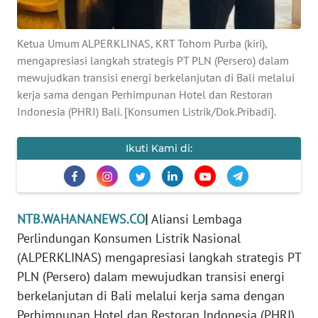
MEDIA
SIBER
Ketua Umum ALPERKLINAS, KRT Tohom Purba (kiri),
REDAKSI
mengapresiasi langkah strategis PT PLN (Persero) dalam
mewujudkan transisi energi berkelanjutan di Bali melalui
KARIR
kerja sama dengan Perhimpunan Hotel dan Restoran
Indonesia (PHRI) Bali. [Konsumen Listrik/Dok.Pribadi].
DISCLAIMER
Ikuti Kami di:
Wahana
News
Regional
NTB.WAHANANEWS.CO
|
Aliansi Lembaga
WN
Perlindungan Konsumen Listrik Nasional
SUMUT
(ALPERKLINAS) mengapresiasi langkah strategis PT
PLN (Persero) dalam mewujudkan transisi energi
WN
berkelanjutan di Bali melalui kerja sama dengan
JAKARTA
Perhimpunan Hotel dan Restoran Indonesia (PHRI)