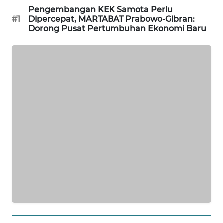
KRT
Pengembangan KEK Samota Perlu
#1
Dipercepat, MARTABAT Prabowo-Gibran:
NEWS
Dorong Pusat Pertumbuhan Ekonomi Baru
KARING
NEWS
JURNAL
MARITIM
HUMBANG
NEWS
GARONGGANG
NEWS
FISUELRI
ID