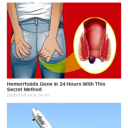
WN
SURABAYA
WN
NATUNA
WN
BINTAN
WN
MANDALIKA
WN
LIKUPANG
WN
LABUANBAJO