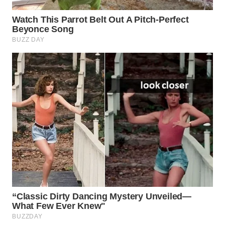
WN
PURWAKARTA
WN
PRIANGAN
TIMUR
WN
SEMARANG
WN
SOLO
WN
BOROBUDUR
WN
MADURA