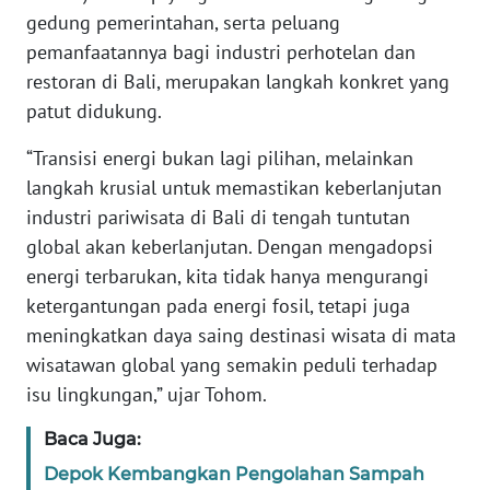
gedung pemerintahan, serta peluang
WN
pemanfaatannya bagi industri perhotelan dan
RIAU
restoran di Bali, merupakan langkah konkret yang
patut didukung.
WN
SERAMBI
“Transisi energi bukan lagi pilihan, melainkan
langkah krusial untuk memastikan keberlanjutan
WN
industri pariwisata di Bali di tengah tuntutan
JAMBI
global akan keberlanjutan. Dengan mengadopsi
energi terbarukan, kita tidak hanya mengurangi
WN
ketergantungan pada energi fosil, tetapi juga
SULTRA
meningkatkan daya saing destinasi wisata di mata
wisatawan global yang semakin peduli terhadap
WN
NTB
isu lingkungan,” ujar Tohom.
Baca Juga:
WN
SULTENG
Depok Kembangkan Pengolahan Sampah