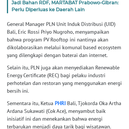
Jadi Bahan RDF, MARTABAT Prabowo-Gibran:
Perlu Diperluas ke Daerah Lain
WN
SULBAR
General Manager PLN Unit Induk Distribusi (UID)
Bali, Eric Rossi Priyo Nugroho, menyampaikan
WN
BABEL
bahwa program PV Rooftop ini nantinya akan
dikolaborasikan melalui komunal based ecosystem
WN
yang dilengkapi dengan baterai dan internet.
SUMBAR
Selain itu, PLN juga akan menyediakan Renewable
WN
Energy Certificate (REC) bagi pelaku industri
SUMSEL
perhotelan dan restoran yang menggunakan energi
bersih ini.
WN
BENGKULU
Sementara itu, Ketua
PHRI
Bali, Tjokorda Oka Artha
Ardana Sukawati (Cok Ace), menyambut baik
WN
inisiatif ini dan menekankan bahwa energi
LAMPUNG
terbarukan menjadi daya tarik bagi wisatawan.