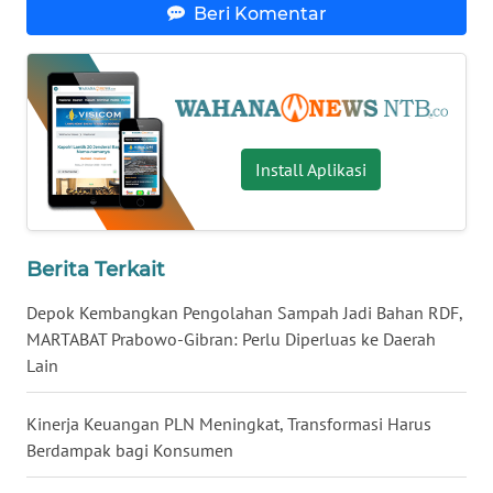
Beri Komentar
WN
KALTENG
WN
KALTARA
Install Aplikasi
WN
KALSEL
Berita Terkait
WN
KALTIM
Depok Kembangkan Pengolahan Sampah Jadi Bahan RDF,
MARTABAT Prabowo-Gibran: Perlu Diperluas ke Daerah
WN
Lain
SULSEL
Kinerja Keuangan PLN Meningkat, Transformasi Harus
WN
Berdampak bagi Konsumen
GORONTALO