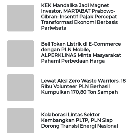
KEK Mandalika Jadi Magnet
Investor, MARTABAT Prabowo-
KOPEKLIN
Gibran: Insentif Pajak Percepat
Transformasi Ekonomi Berbasis
Pariwisata
PORTAL
KONSUMEN
Beli Token Listrik di E-Commerce
dengan PLN Mobile,
FORWAMKI
ALPERKLINAS Minta Masyarakat
Pahami Perbedaan Harga
ALPERKLINAS
Lewat Aksi Zero Waste Warriors, 18
FORJASIDA
Ribu Volunteer PLN Berhasil
Kumpulkan 170,80 Ton Sampah
TAMBANG
NEWS
Kolaborasi Lintas Sektor
Kembangkan PLTP, PLN Siap
SITUNGIR
Dorong Transisi Energi Nasional
NEWS