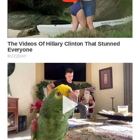
WN
CIREBON
WN
INDRAMAYU
WN
KUNINGAN
WN
MAJALENGKA
WN
SUBANG
WN
SUKABUMI