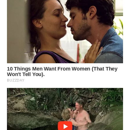
PADANG
LAWAS
WN
SUMEDANG
WN
CIANJUR
WN
KEPULAUAN
SERIBU
WN
TANGERANG
WN
BINJAI