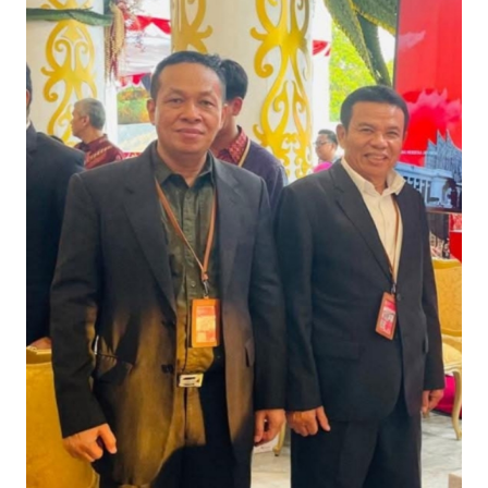
OPINI
Informasi
INDEKS
BERITA
KONTAK
KAMI
INFO
IKLAN
TENTANG
KAMI
PEDOMAN