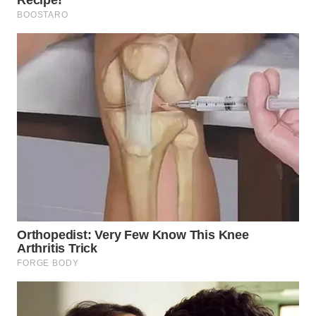
WN
BEKASI
WN
BOGOR
WN
DEPOK
WN
TAPANULI
UTARA
WN
SAMOSIR
WN