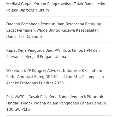
Mediasi Gagal, Korban Pengeroyokan Tolak Damai, Minta
WN
Pelaku Diproses Hukum
SULUT
Dugaan Percobaan Pembunuhan Berencana Berujung
WN
Cacat Permanen, Warga Bungo Kecewa Kesepakatan
MALUKU
Damai Tak Dipenuhi
WN
Rapat Kerja Pengurus Baru PWI Kota Jambi, HPN dan
MALUT
Porwanas Menjadi Progam Utama
WN
DAIRI
Waketum DPP Kongres Advokat Indonesia KRT Tohom
Purba Apresiasi Baleg DPR Masukkan RUU Perampasan
Aset ke Prolegnas Prioritas 2026
WN
DANAU
TOBA
PLN WATCH Desak PLN Kerja Sama dengan KPK untuk
Hindari Tindak Pidana dalam Pengadaan Lahan Bangun
WN
100 GW PLTS
NIAS