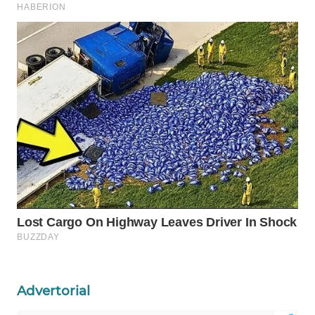
WAHANA
HEALTH
WAHANA
DESA
WISATA
LAPAK
WAHANA
Wahana
Network
KONSUMEN
LISTRIK
Advertorial
MASYARAKAT
KELISTRIKAN