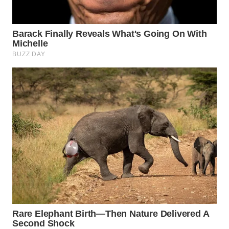
WAHANANEWS
NET
WAHANA
SPORT
WAHANA
UMKM
WAHANA
SELEB
WAHANA
PERSONA
WAHANA
OTOMOTIF