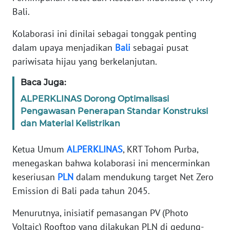
Bali.
WN
JABAR
Kolaborasi ini dinilai sebagai tonggak penting
dalam upaya menjadikan
Bali
sebagai pusat
WN
pariwisata hijau yang berkelanjutan.
BANTEN
Baca Juga:
WN
NTT
ALPERKLINAS Dorong Optimalisasi
Pengawasan Penerapan Standar Konstruksi
dan Material Kelistrikan
WN
KEPRI
Ketua Umum
ALPERKLINAS
, KRT Tohom Purba,
menegaskan bahwa kolaborasi ini mencerminkan
WN
PAPUA
keseriusan
PLN
dalam mendukung target Net Zero
Emission di Bali pada tahun 2045.
WN
Menurutnya, inisiatif pemasangan PV (Photo
PAPUA
BARAT
Voltaic) Rooftop yang dilakukan PLN di gedung-