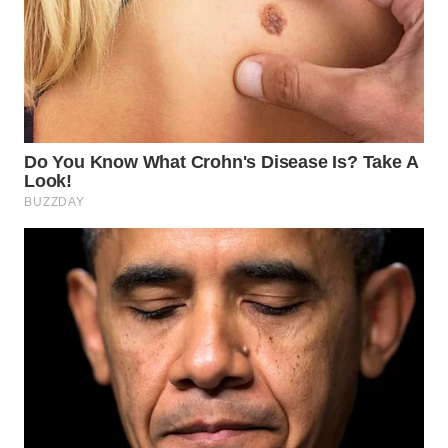
WAHANA
KONSUMEN
WAHANA
LISTRIK
WAHANA
TRAVEL
WAHANA
TV
WAHANANEWS
ID
WAHANANEWS
CO ID