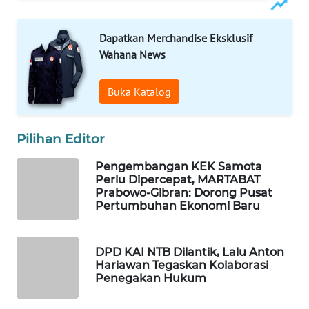
WALINKI
Dapatkan Merchandise Eksklusif
ID
Wahana News
MAWAKA
Buka Katalog
ID
MARTABAT
Pilihan Editor
NET
Pengembangan KEK Samota
Perlu Dipercepat, MARTABAT
PLN
Prabowo-Gibran: Dorong Pusat
WATCH
Pertumbuhan Ekonomi Baru
MKLI
DPD KAI NTB Dilantik, Lalu Anton
Hariawan Tegaskan Kolaborasi
LPKKI
Penegakan Hukum
LKKI