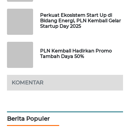
SIDIKALANG
Perkuat Ekosistem Start Up di
NEWS
Bidang Energi, PLN Kembali Gelar
Startup Day 2025
SIBARAGAS
NEWS
PLN Kembali Hadirkan Promo
METRO
Tambah Daya 50%
SIANTAR
NEWS
METRO
KOMENTAR
MEDAN
NEWS
METRO
JAKARTA
Berita Populer
NEWS