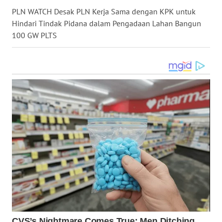
PLN WATCH Desak PLN Kerja Sama dengan KPK untuk
WN
Hindari Tindak Pidana dalam Pengadaan Lahan Bangun
LANGKAT
100 GW PLTS
WN
TAPANULI
SELATAN
WN
TANJUNG
LESUNG
WN
KARO
WN
SIMALUNGUN