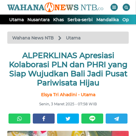
Utama
Nusantara
Khas
Serba-serbi
Mandalika
Opini
WAHANA
Tutup
TV
Wahana News NTB
Utama
UTAMA
ALPERKLINAS Apresiasi
Kolaborasi PLN dan PHRI yang
NUSANTARA
Siap Wujudkan Bali Jadi Pusat
Pariwisata Hijau
KHAS
Elsya Tri Ahadini - Utama
Senin, 3 Maret 2025 - 07:58 WIB
SERBA-
SERBI
MANDALIKA