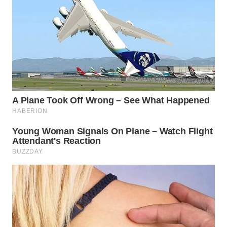
WN
BORNEO
Wahana
Media
Group
WAHANA
NEWS
WAHANA
TANI
WAHANA
ADVOKAT
WAHANA
INFRASTRUKTUR