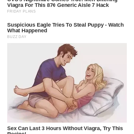
WN
LABUHANBATU
WN
TAPANULI
TENGAH
WN DELI
SERDANG
WN
TEBING
TINGGI
WN
PAKPAK
WN
KARAWANG