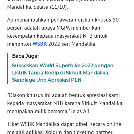
Mandalika, Selasa (11/10).
WN
JABAR
Aji menambahkan penawaran diskon khusus 50
persen adalah upaya MGPA memberikan
WN
BANTEN
kesempatan kepada masyarakat NTB untuk
menonton
WSBK
2022 seri Mandalika.
WN
Baca Juga:
NTT
Sukseskan World Superbike 2022 dengan
Listrik Tanpa Kedip di Sirkuit Mandalika,
WN
KEPRI
Sandiaga Uno Apresiasi PLN
"Diskon khusus ini adalah bentuk apresiasi kami
WN
PAPUA
kepada masyarakat NTB karena Sirkuit Mandalika
merupakan milik bersama," jelas Aji.
WN
Tiket WSBK Mandalika dapat dibeli secara online
PAPUA
BARAT
melalui aplikasi Xplorin dan ticketing partner