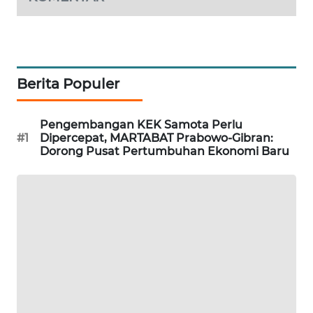
SIDIKALANG
NEWS
SIBARAGAS
Berita Populer
NEWS
Pengembangan KEK Samota Perlu
METRO
#1
Dipercepat, MARTABAT Prabowo-Gibran:
SIANTAR
Dorong Pusat Pertumbuhan Ekonomi Baru
NEWS
METRO
MEDAN
NEWS
METRO
JAKARTA
NEWS