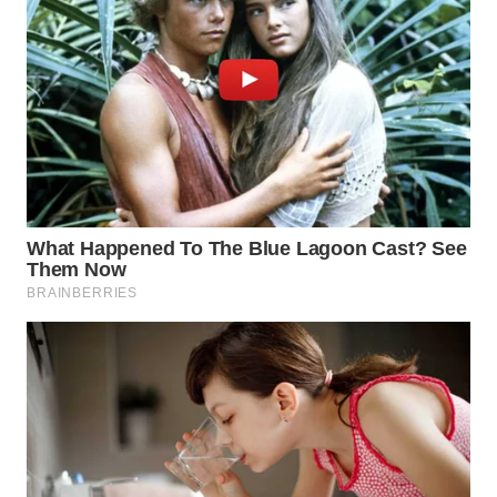
WN
LABUHANBATU
WN
TAPANULI
TENGAH
WN DELI
SERDANG
WN
TEBING
TINGGI
WN
PAKPAK
WN
KARAWANG