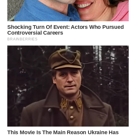
WN
SURABAYA
WN
NATUNA
WN
BINTAN
WN
MANDALIKA
WN
LIKUPANG
WN
LABUANBAJO