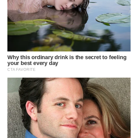
WN
PURWAKARTA
WN
PRIANGAN
TIMUR
WN
SEMARANG
WN
SOLO
WN
BOROBUDUR
WN
MADURA