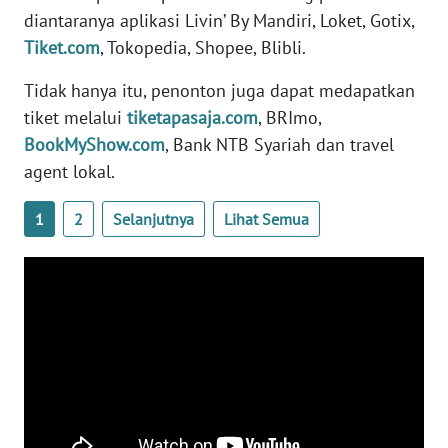
diantaranya aplikasi Livin’ By Mandiri, Loket, Gotix,
WN
Tiket.com
, Tokopedia, Shopee, Blibli.
RIAU
Tidak hanya itu, penonton juga dapat medapatkan
WN
tiket melalui
tiketapasaja.com
, BRImo,
SERAMBI
BookMyShow.com
, Bank NTB Syariah dan travel
agent lokal.
WN
JAMBI
1
2
Selanjutnya
Lihat Semua
WN
SULTRA
WN
NTB
WN
SULTENG