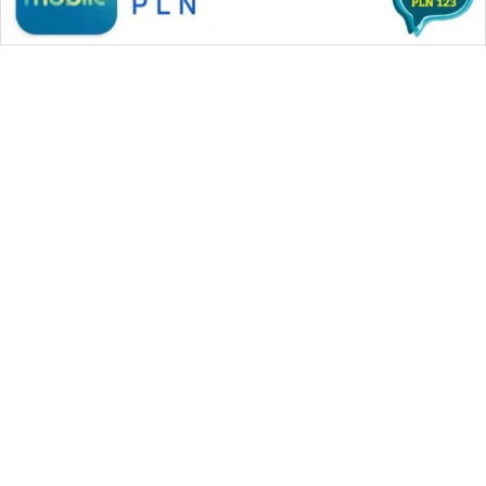
WAHANA MEDIA GROUP
|
|
|
WAHANA NEWS co
WAHANA TANI
WAHANA ADVOKAT
|
|
WAHANA INFRASTRUKTUR
WAHANA KONSUMEN
|
|
|
WAHANA LISTRIK
WAHANA TRAVEL
WAHANA TV
|
|
|
WAHANANEWS id
WAHANANEWS CO ID
WAHANANEWS NET
|
|
|
WAHANA SPORT ID
Wahana UMKM
Wahana Seleb
|
|
|
Wahana Persona
Wahana Otomotif
Wahana Health
|
Wahana Desa Wisata
Lapak Wahana