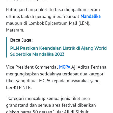
MEDIA
SIBER
Potongan harga tiket itu bisa didapatkan secara
offline, baik di gerbang merah Sirkuit
Mandalika
REDAKSI
maupun di Lombok Epicentrum Mall (LEM),
Mataram.
KARIR
Baca Juga:
DISCLAIMER
PLN Pastikan Keandalan Listrik di Ajang World
Superbike Mandalika 2023
Wahana
News
Vice President Commercial
MGPA
Aji Aditra Perdana
Regional
mengungkapkan setidaknya terdapat dua kategori
tiket yang dijual MGPA kepada masyarakat yang
WN
SUMUT
ber-KTP NTB.
"Kategori mencakup semua jenis tiket area
WN
grandstand dan semua area festival diberikan
JAKARTA
diskon harga 50 persen," ujar Aji di Sirkuit