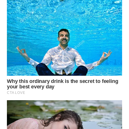
WN
CIREBON
WN
INDRAMAYU
WN
KUNINGAN
WN
MAJALENGKA
WN
SUBANG
WN
SUKABUMI