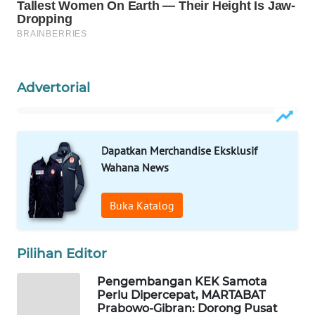
WAHANA
HEALTH
WAHANA
Advertorial
DESA
WISATA
LAPAK
Dapatkan Merchandise Eksklusif
WAHANA
Wahana News
Wahana
Network
Buka Katalog
KONSUMEN
Pilihan Editor
LISTRIK
Pengembangan KEK Samota
MASYARAKAT
Perlu Dipercepat, MARTABAT
KELISTRIKAN
Prabowo-Gibran: Dorong Pusat