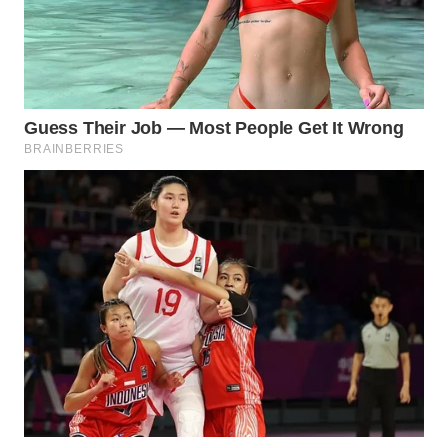
WAHANANEWS
NET
WAHANA
SPORT
WAHANA
UMKM
WAHANA
SELEB
WAHANA
PERSONA
WAHANA
OTOMOTIF