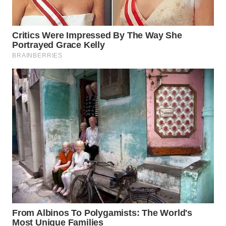
WN
SULUT
WN
MALUKU
WN
MALUT
WN
DAIRI
WN
DANAU
TOBA
WN
NIAS