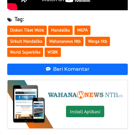
WN
SULBAR
Tag:
Diskon Tiket Wsbk
Mandalika
MGPA
WN
BABEL
Sirkuit Mandalika
Wahananews Ntb
Warga Ntb
World Superbike
WSBK
WN
SUMBAR
Beri Komentar
WN
SUMSEL
WN
BENGKULU
Install Aplikasi
WN
LAMPUNG