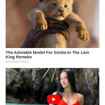
WAHANA
KONSUMEN
WAHANA
LISTRIK
WAHANA
TRAVEL
WAHANA
TV
WAHANANEWS
ID
WAHANANEWS
CO ID