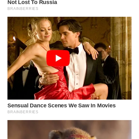
WN
BORNEO
Wahana
Media
Group
WAHANA
NEWS
WAHANA
TANI
WAHANA
ADVOKAT
WAHANA
INFRASTRUKTUR