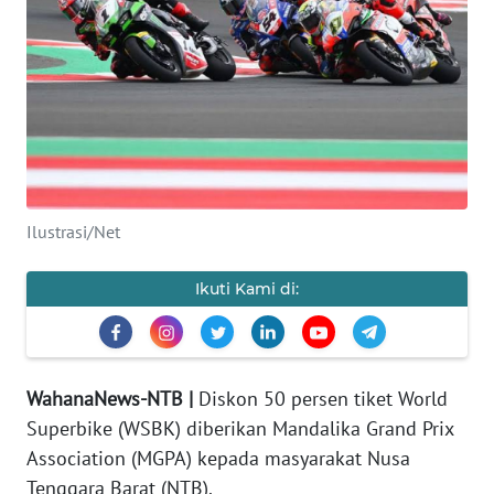
OPINI
Informasi
INDEKS
BERITA
KONTAK
Ilustrasi/Net
KAMI
Ikuti Kami di:
INFO
IKLAN
TENTANG
WahanaNews-NTB |
Diskon 50 persen tiket World
KAMI
Superbike (WSBK) diberikan Mandalika Grand Prix
Association (MGPA) kepada masyarakat Nusa
PEDOMAN
Tenggara Barat (NTB).