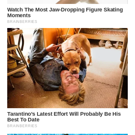
PADANG
LAWAS
WN
SUMEDANG
WN
CIANJUR
WN
KEPULAUAN
SERIBU
WN
TANGERANG
WN
BINJAI