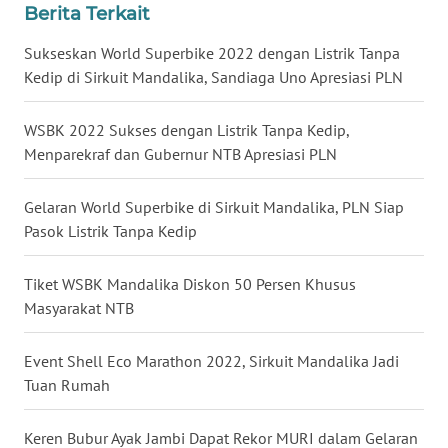
Berita Terkait
WN
Sukseskan World Superbike 2022 dengan Listrik Tanpa
JATENG
Kedip di Sirkuit Mandalika, Sandiaga Uno Apresiasi PLN
WN
NUSANTARA
WSBK 2022 Sukses dengan Listrik Tanpa Kedip,
Menparekraf dan Gubernur NTB Apresiasi PLN
WN
JOGJA
Gelaran World Superbike di Sirkuit Mandalika, PLN Siap
Pasok Listrik Tanpa Kedip
WN
JATIM
Tiket WSBK Mandalika Diskon 50 Persen Khusus
Masyarakat NTB
WN
BALI
Event Shell Eco Marathon 2022, Sirkuit Mandalika Jadi
Tuan Rumah
WN
KALBAR
Keren Bubur Ayak Jambi Dapat Rekor MURI dalam Gelaran