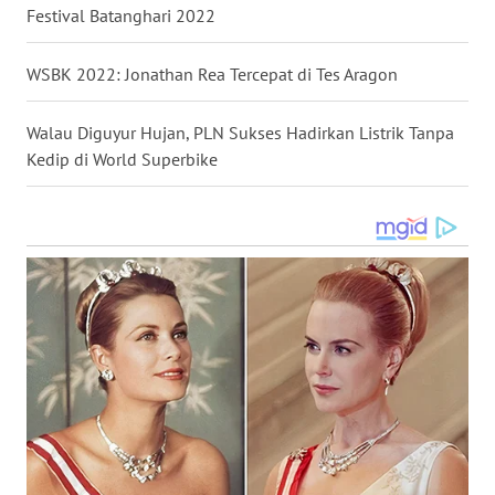
Festival Batanghari 2022
WN
KALTENG
WSBK 2022: Jonathan Rea Tercepat di Tes Aragon
WN
Walau Diguyur Hujan, PLN Sukses Hadirkan Listrik Tanpa
KALTARA
Kedip di World Superbike
WN
KALSEL
WN
KALTIM
WN
SULSEL
WN
GORONTALO