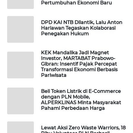
Pertumbuhan Ekonomi Baru
WALINKI
ID
DPD KAI NTB Dilantik, Lalu Anton
Hariawan Tegaskan Kolaborasi
Penegakan Hukum
MAWAKA
ID
KEK Mandalika Jadi Magnet
MARTABAT
Investor, MARTABAT Prabowo-
NET
Gibran: Insentif Pajak Percepat
Transformasi Ekonomi Berbasis
Pariwisata
PLN
WATCH
Beli Token Listrik di E-Commerce
dengan PLN Mobile,
MKLI
ALPERKLINAS Minta Masyarakat
Pahami Perbedaan Harga
LPKKI
Lewat Aksi Zero Waste Warriors, 18
LKKI