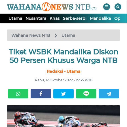
Utama
Nusantara
Khas
Serba-serbi
Mandalika
Opini
WAHANA
Tutup
TV
Wahana News NTB
Utama
UTAMA
Tiket WSBK Mandalika Diskon
50 Persen Khusus Warga NTB
NUSANTARA
Redaksi - Utama
Rabu, 12 Oktober 2022 - 15:35 WIB
KHAS
SERBA-
SERBI
MANDALIKA