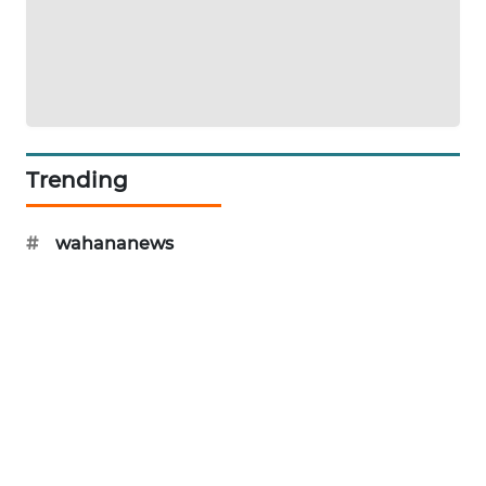
KRT
NEWS
KARING
NEWS
Trending
JURNAL
MARITIM
#
wahananews
HUMBANG
NEWS
GARONGGANG
NEWS
FISUELRI
ID