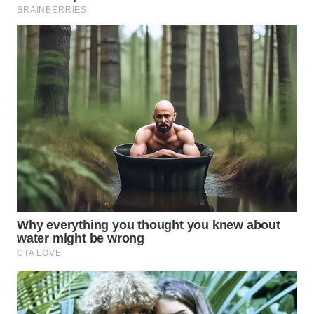
WN
LANGKAT
WN
TAPANULI
SELATAN
WN
TANJUNG
LESUNG
WN
KARO
WN
SIMALUNGUN