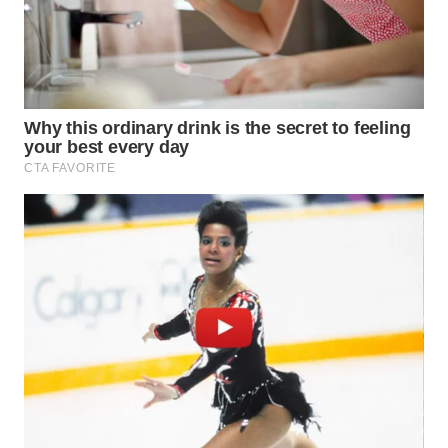
WN
BEKASI
WN
BOGOR
WN
DEPOK
WN
TAPANULI
UTARA
WN
SAMOSIR
WN