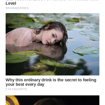
WN
BEKASI
WN
BOGOR
WN
DEPOK
WN
TAPANULI
UTARA
WN
SAMOSIR
WN