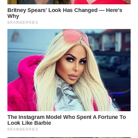
WN
PURWAKARTA
WN
PRIANGAN
TIMUR
WN
SEMARANG
WN
SOLO
WN
BOROBUDUR
WN
MADURA