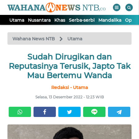
Utama
Nusantara
Khas
Serba-serbi
Mandalika
Opini
WAHANA
Tutup
TV
Wahana News NTB
Utama
UTAMA
Sudah Dirugikan dan
Reputasinya Terusik, Japto Tak
NUSANTARA
Mau Bertemu Wanda
Redaksi - Utama
KHAS
Selasa, 13 Desember 2022 - 12:23 WIB
SERBA-
SERBI
MANDALIKA