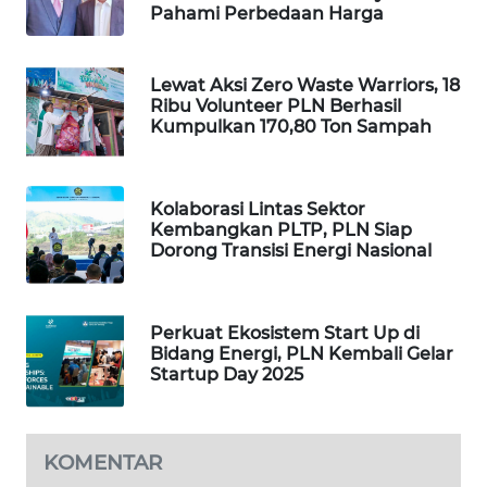
Pahami Perbedaan Harga
WALINKI
ID
Lewat Aksi Zero Waste Warriors, 18
Ribu Volunteer PLN Berhasil
MAWAKA
Kumpulkan 170,80 Ton Sampah
ID
MARTABAT
Kolaborasi Lintas Sektor
NET
Kembangkan PLTP, PLN Siap
Dorong Transisi Energi Nasional
PLN
WATCH
Perkuat Ekosistem Start Up di
Bidang Energi, PLN Kembali Gelar
MKLI
Startup Day 2025
LPKKI
KOMENTAR
LKKI