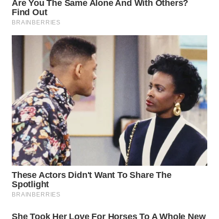
WN
LABUHANBATU
WN
TAPANULI
TENGAH
WN DELI
SERDANG
WN
TEBING
TINGGI
WN
PAKPAK
WN
KARAWANG