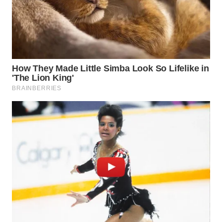
WN
SULUT
WN
MALUKU
WN
MALUT
WN
DAIRI
WN
DANAU
TOBA
WN
NIAS