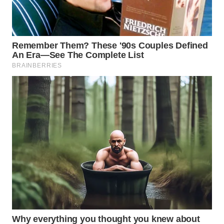
WAHANA
KONSUMEN
WAHANA
LISTRIK
WAHANA
TRAVEL
WAHANA
TV
WAHANANEWS
ID
WAHANANEWS
CO ID