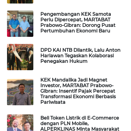
WAHANA
Pengembangan KEK Samota
HEALTH
Perlu Dipercepat, MARTABAT
Prabowo-Gibran: Dorong Pusat
WAHANA
Pertumbuhan Ekonomi Baru
DESA
WISATA
DPD KAI NTB Dilantik, Lalu Anton
Hariawan Tegaskan Kolaborasi
LAPAK
Penegakan Hukum
WAHANA
Wahana
KEK Mandalika Jadi Magnet
Network
Investor, MARTABAT Prabowo-
Gibran: Insentif Pajak Percepat
Transformasi Ekonomi Berbasis
KONSUMEN
Pariwisata
LISTRIK
Beli Token Listrik di E-Commerce
MASYARAKAT
dengan PLN Mobile,
KELISTRIKAN
ALPERKLINAS Minta Masyarakat