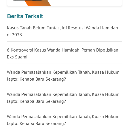
WN
JATENG
Berita Terkait
Kasus Tanah Belum Tuntas, Ini Resolusi Wanda Hamidah
WN
di 2023
NUSANTARA
6 Kontroversi Kasus Wanda Hamidah, Pernah Dipolisikan
WN
Eks Suami
JOGJA
Wanda Permasalahkan Kepemilikan Tanah, Kuasa Hukum
WN
Japto: Kenapa Baru Sekarang?
JATIM
Wanda Permasalahkan Kepemilikan Tanah, Kuasa Hukum
WN
BALI
Japto: Kenapa Baru Sekarang?
WN
Wanda Permasalahkan Kepemilikan Tanah, Kuasa Hukum
KALBAR
Japto: Kenapa Baru Sekarang?