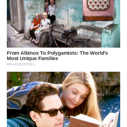
WN
BORNEO
Wahana
Media
Group
WAHANA
NEWS
WAHANA
TANI
WAHANA
ADVOKAT
WAHANA
INFRASTRUKTUR