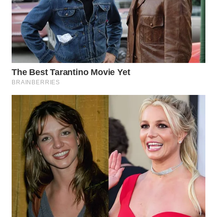
WN
CIREBON
WN
INDRAMAYU
WN
KUNINGAN
WN
MAJALENGKA
WN
SUBANG
WN
SUKABUMI