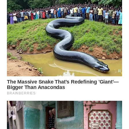
WN
SURABAYA
WN
NATUNA
WN
BINTAN
WN
MANDALIKA
WN
LIKUPANG
WN
LABUANBAJO