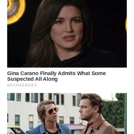
PADANG
LAWAS
WN
SUMEDANG
WN
CIANJUR
WN
KEPULAUAN
SERIBU
WN
TANGERANG
WN
BINJAI