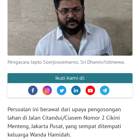
OPINI
Informasi
INDEKS
BERITA
Pengacara Japto Soerjosoemarno, Sri Dharen/Istimewa.
KONTAK
KAMI
Ikuti Kami di:
INFO
IKLAN
Persoalan ini berawal dari upaya pengosongan
TENTANG
KAMI
lahan di Jalan Citandui/Ciasem Nomor 2 Cikini
Menteng, Jakarta Pusat, yang sempat ditempati
PEDOMAN
keluarga Wanda Hamidah.