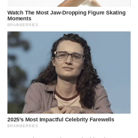
WN
LANGKAT
WN
TAPANULI
SELATAN
WN
TANJUNG
LESUNG
WN
KARO
WN
SIMALUNGUN