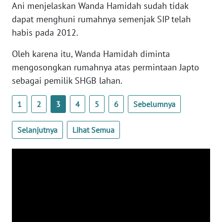
Ani menjelaskan Wanda Hamidah sudah tidak
dapat menghuni rumahnya semenjak SIP telah
WN
RIAU
habis pada 2012.
Oleh karena itu, Wanda Hamidah diminta
WN
mengosongkan rumahnya atas permintaan Japto
SERAMBI
sebagai pemilik SHGB lahan.
WN
JAMBI
1
2
3
4
5
6
Sebelumnya
WN
Selanjutnya
Lihat Semua
SULTRA
WN
NTB
WN
SULTENG