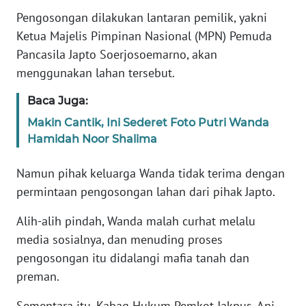
MEDIA
SIBER
Pengosongan dilakukan lantaran pemilik, yakni
Ketua Majelis Pimpinan Nasional (MPN) Pemuda
REDAKSI
Pancasila Japto Soerjosoemarno, akan
menggunakan lahan tersebut.
KARIR
Baca Juga:
Makin Cantik, Ini Sederet Foto Putri Wanda
DISCLAIMER
Hamidah Noor Shalima
Wahana
News
Namun pihak keluarga Wanda tidak terima dengan
Regional
permintaan pengosongan lahan dari pihak Japto.
Alih-alih pindah, Wanda malah curhat melalu
WN
SUMUT
media sosialnya, dan menuding proses
pengosongan itu didalangi mafia tanah dan
WN
preman.
JAKARTA
Sementara itu, Kabag Hukum Pemkot Jakpus, Ani