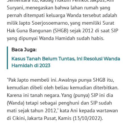
WN
Suryani, menegaskan bahwa lahan rumah yang
JABAR
pernah ditempati keluarga Wanda tersebut adalah
milik Japto Soerjosoemarno, yang memiliki Surat
WN
Hak Guna Bangunan (SHGB) sejak 2012 di saat SIP
BANTEN
yang dipunyai Wanda Hamidah sudah habis.
WN
Baca Juga:
NTT
Kasus Tanah Belum Tuntas, Ini Resolusi Wanda
Hamidah di 2023
WN
KEPRI
"Pak Japto membeli ini. Awalnya punya SHGB itu,
kemudian dibeli oleh beliau kemudian diterbitkan.
WN
Karena ini tanah negara. Yang (punya) SIP ini dia
PAPUA
(Wanda) tetapi sebagai penghuni dan SIP sudah
mati sejak tahun 2012," kata Ani kepada wartawan
WN
PAPUA
di Cikini, Jakarta Pusat, Kamis (13/10/2022).
BARAT