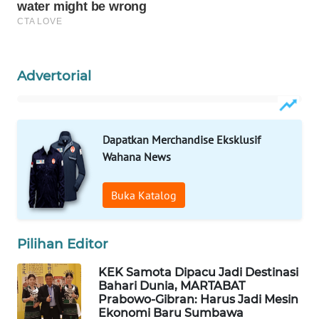
WAHANANEWS
NET
Advertorial
WAHANA
SPORT
WAHANA
Dapatkan Merchandise Eksklusif
UMKM
Wahana News
WAHANA
Buka Katalog
SELEB
WAHANA
Pilihan Editor
PERSONA
KEK Samota Dipacu Jadi Destinasi
Bahari Dunia, MARTABAT
WAHANA
Prabowo-Gibran: Harus Jadi Mesin
OTOMOTIF
Ekonomi Baru Sumbawa