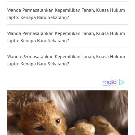
WN
Wanda Permasalahkan Kepemilikan Tanah, Kuasa Hukum
KALTENG
Japto: Kenapa Baru Sekarang?
WN
Wanda Permasalahkan Kepemilikan Tanah, Kuasa Hukum
KALTARA
Japto: Kenapa Baru Sekarang?
WN
Wanda Permasalahkan Kepemilikan Tanah, Kuasa Hukum
KALSEL
Japto: Kenapa Baru Sekarang?
WN
KALTIM
WN
SULSEL
WN
GORONTALO