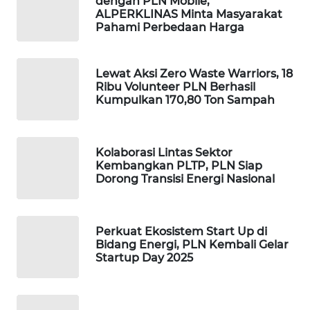
dengan PLN Mobile,
ALPERKLINAS Minta Masyarakat
SIDIKALANG
Pahami Perbedaan Harga
NEWS
Lewat Aksi Zero Waste Warriors, 18
SIBARAGAS
Ribu Volunteer PLN Berhasil
NEWS
Kumpulkan 170,80 Ton Sampah
METRO
SIANTAR
Kolaborasi Lintas Sektor
NEWS
Kembangkan PLTP, PLN Siap
Dorong Transisi Energi Nasional
METRO
MEDAN
NEWS
Perkuat Ekosistem Start Up di
Bidang Energi, PLN Kembali Gelar
METRO
Startup Day 2025
JAKARTA
NEWS