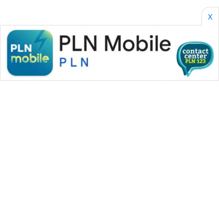
X
WAHANA MEDIA GROUP
|
|
|
WAHANA NEWS co
WAHANA TANI
WAHANA ADVOKAT