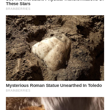
WAHANANEWS
NET
WAHANA
SPORT
WAHANA
UMKM
WAHANA
SELEB
WAHANA
PERSONA
WAHANA
OTOMOTIF