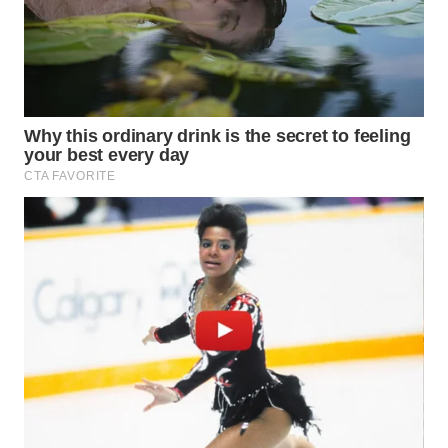
WN
CIREBON
WN
INDRAMAYU
WN
KUNINGAN
WN
MAJALENGKA
WN
SUBANG
WN
SUKABUMI