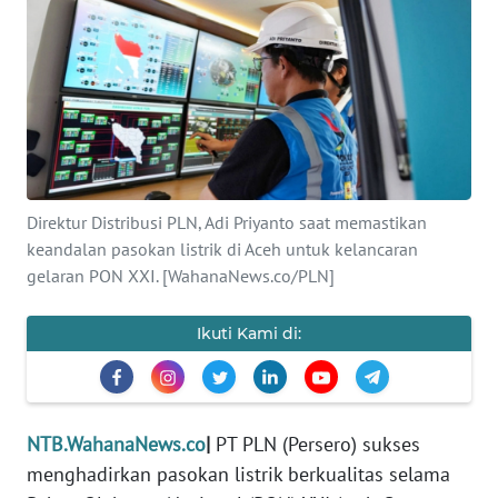
OPINI
Informasi
INDEKS
BERITA
Direktur Distribusi PLN, Adi Priyanto saat memastikan
KONTAK
keandalan pasokan listrik di Aceh untuk kelancaran
KAMI
gelaran PON XXI. [WahanaNews.co/PLN]
INFO
IKLAN
Ikuti Kami di:
TENTANG
KAMI
NTB.WahanaNews.co
|
PT PLN (Persero) sukses
menghadirkan pasokan listrik berkualitas selama
PEDOMAN