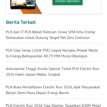
Install Aplikasi
WN
KALTENG
Berita Terkait
WN
KALTARA
PLN dan IT PLN Bekali Ratusan Siswa SMA Ilmu Energi
Terbarukan untuk Dukung Target Net Zero Emission
WN
KALSEL
PLN Siap Serap Listrik PSEL Legok Nangka, Proyek Waste
to Energy Berkapasitas 40,79 MW Mulai Dibangun
WN
KALTIM
Antusiasme Tinggi, Kuota Special Ticket PLN Electric Run
2026 Habis dalam Waktu Singkat
WN
SULSEL
PLN Buka Pendaftaran Electric Run 2026, Ajak Masyarakat
Berlari Demi Masa Depan Energi Bersih
WN
GORONTALO
PLN Electric Run 2026 Siap Digelar, Targetkan 8.000 Pelari