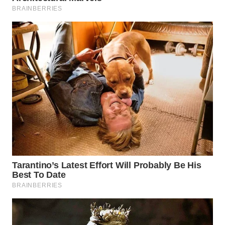
WN
BEKASI
WN
BOGOR
WN
DEPOK
WN
TAPANULI
UTARA
WN
SAMOSIR
WN