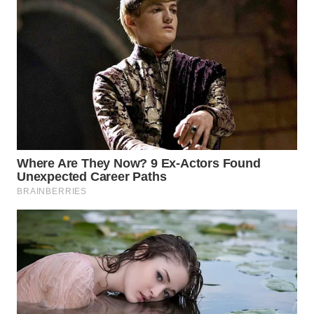
PADANG
LAWAS
WN
SUMEDANG
WN
CIANJUR
WN
KEPULAUAN
SERIBU
WN
TANGERANG
WN
BINJAI