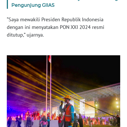
Pengunjung GIIAS
WN
JABAR
“Saya mewakili Presiden Republik Indonesia
dengan ini menyatakan PON XXI 2024 resmi
WN
BANTEN
ditutup,” ujarnya.
WN
NTT
WN
KEPRI
WN
PAPUA
WN
PAPUA
BARAT