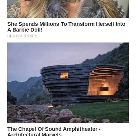
WN
LABUHANBATU
WN
TAPANULI
TENGAH
WN DELI
SERDANG
WN
TEBING
TINGGI
WN
PAKPAK
WN
KARAWANG