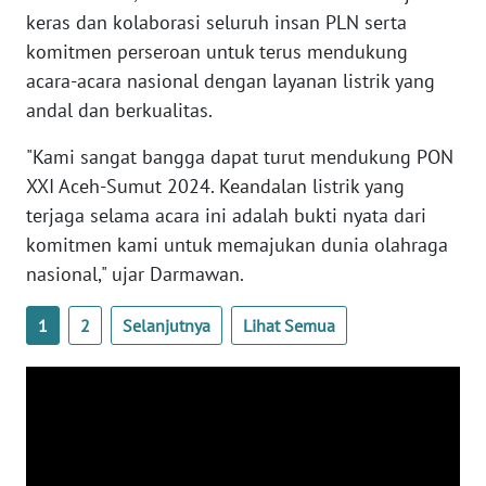
keras dan kolaborasi seluruh insan PLN serta
WN
komitmen perseroan untuk terus mendukung
SULBAR
acara-acara nasional dengan layanan listrik yang
andal dan berkualitas.
WN
BABEL
"Kami sangat bangga dapat turut mendukung PON
XXI Aceh-Sumut 2024. Keandalan listrik yang
WN
terjaga selama acara ini adalah bukti nyata dari
SUMBAR
komitmen kami untuk memajukan dunia olahraga
nasional," ujar Darmawan.
WN
SUMSEL
1
2
Selanjutnya
Lihat Semua
WN
BENGKULU
WN
LAMPUNG