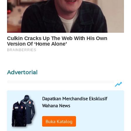
WALINKI
ID
MAWAKA
ID
MARTABAT
NET
Advertorial
PLN
WATCH
MKLI
Dapatkan Merchandise Eksklusif
Wahana News
LPKKI
Buka Katalog
LKKI