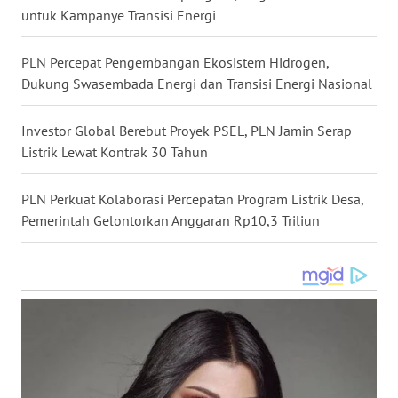
untuk Kampanye Transisi Energi
WN
SULUT
PLN Percepat Pengembangan Ekosistem Hidrogen,
Dukung Swasembada Energi dan Transisi Energi Nasional
WN
MALUKU
Investor Global Berebut Proyek PSEL, PLN Jamin Serap
Listrik Lewat Kontrak 30 Tahun
WN
MALUT
PLN Perkuat Kolaborasi Percepatan Program Listrik Desa,
WN
Pemerintah Gelontorkan Anggaran Rp10,3 Triliun
DAIRI
WN
DANAU
TOBA
WN
NIAS