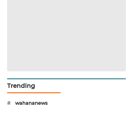
ENERGI
NEWS
CILEUNGSI
NEWS
BERKAT
NEWS
BERAMPU
NEWS
Trending
ANUGERAH
NEWS
#
wahananews
AKHLAK
ID