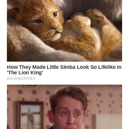
WAHANA
HEALTH
WAHANA
DESA
WISATA
LAPAK
WAHANA
Wahana
Network
KONSUMEN
LISTRIK
MASYARAKAT
KELISTRIKAN