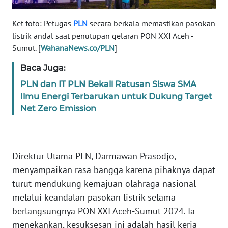
WN
Ket foto: Petugas
PLN
secara berkala memastikan pasokan
RIAU
listrik andal saat penutupan gelaran PON XXI Aceh -
Sumut. [
WahanaNews.co/PLN
]
WN
Baca Juga:
SERAMBI
PLN dan IT PLN Bekali Ratusan Siswa SMA
WN
Ilmu Energi Terbarukan untuk Dukung Target
JAMBI
Net Zero Emission
WN
SULTRA
Direktur Utama PLN, Darmawan Prasodjo,
menyampaikan rasa bangga karena pihaknya dapat
WN
NTB
turut mendukung kemajuan olahraga nasional
melalui keandalan pasokan listrik selama
WN
berlangsungnya PON XXI Aceh-Sumut 2024. Ia
SULTENG
menekankan, kesuksesan ini adalah hasil kerja