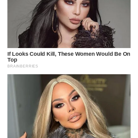
WN
LANGKAT
WN
TAPANULI
SELATAN
WN
TANJUNG
LESUNG
WN
KARO
WN
SIMALUNGUN