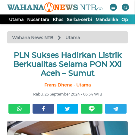
Utama
Nusantara
Khas
Serba-serbi
Mandalika
Opini
WAHANA
Tutup
TV
Wahana News NTB
Utama
UTAMA
PLN Sukses Hadirkan Listrik
Berkualitas Selama PON XXI
NUSANTARA
Aceh – Sumut
Frans Dhena - Utama
KHAS
Rabu, 25 September 2024 - 05:54 WIB
SERBA-
SERBI
MANDALIKA