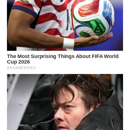
WN
BORNEO
Wahana
Media
Group
WAHANA
NEWS
WAHANA
TANI
WAHANA
ADVOKAT
WAHANA
INFRASTRUKTUR