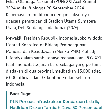
MEDIA
Pekan Olahraga Nasional (PON) XXI Aceh-Sumut
SIBER
2024 mulai 8 hingga 20 September 2024.
Keberhasilan ini ditandai dengan suksesnya
REDAKSI
upacara penutupan di Stadion Utama Sumatera
Utara, Deli Serdang, pada Jumat (20/9).
KARIR
Mewakili Presiden Republik Indonesia Joko Widodo,
DISCLAIMER
Menteri Koordinator Bidang Pembangunan
Manusia dan Kebudayaan (Menko PMK) Muhadjir
Wahana
Effendy dalam sambutannya menyatakan, PON XXI
News
telah mencatat sejarah baru sebagai yang pertama
Regional
diadakan di dua provinsi, melibatkan 13.000 atlet,
6.000 official, dan 39 kontingen dari seluruh
WN
SUMUT
Indonesia.
Baca Juga:
WN
JAKARTA
PLN Perluas Infrastruktur Kendaraan Listrik,
Hadirkan Diskon Tambah Daya 50 Persen bagi