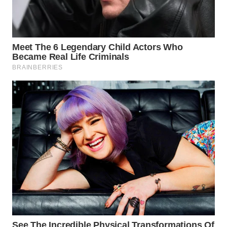
WAHANA
KONSUMEN
WAHANA
LISTRIK
WAHANA
TRAVEL
WAHANA
TV
WAHANANEWS
ID
WAHANANEWS
CO ID