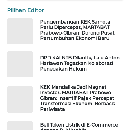
Pilihan Editor
KOPEKLIN
Pengembangan KEK Samota
Perlu Dipercepat, MARTABAT
PORTAL
Prabowo-Gibran: Dorong Pusat
KONSUMEN
Pertumbuhan Ekonomi Baru
FORWAMKI
DPD KAI NTB Dilantik, Lalu Anton
Hariawan Tegaskan Kolaborasi
ALPERKLINAS
Penegakan Hukum
FORJASIDA
KEK Mandalika Jadi Magnet
Investor, MARTABAT Prabowo-
TAMBANG
Gibran: Insentif Pajak Percepat
NEWS
Transformasi Ekonomi Berbasis
Pariwisata
SITUNGIR
NEWS
Beli Token Listrik di E-Commerce