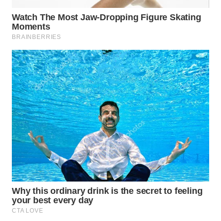
WN
PURWAKARTA
WN
PRIANGAN
TIMUR
WN
SEMARANG
WN
SOLO
WN
BOROBUDUR
WN
MADURA