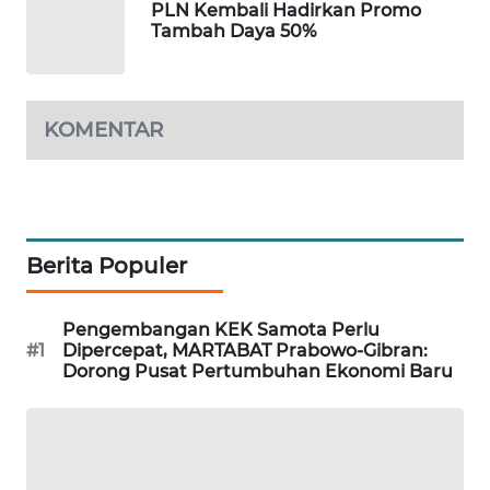
PLN Kembali Hadirkan Promo
KRT
Tambah Daya 50%
NEWS
KARING
NEWS
KOMENTAR
JURNAL
MARITIM
HUMBANG
Berita Populer
NEWS
Pengembangan KEK Samota Perlu
GARONGGANG
#1
Dipercepat, MARTABAT Prabowo-Gibran:
NEWS
Dorong Pusat Pertumbuhan Ekonomi Baru
FISUELRI
ID