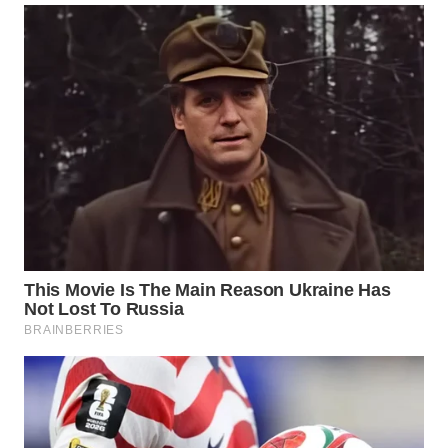
WN
SURABAYA
WN
NATUNA
WN
BINTAN
WN
MANDALIKA
WN
LIKUPANG
WN
LABUANBAJO