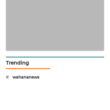
KOPEKLIN
PORTAL
KONSUMEN
FORWAMKI
ALPERKLINAS
Trending
FORJASIDA
#
wahananews
TAMBANG
NEWS
SITUNGIR
NEWS