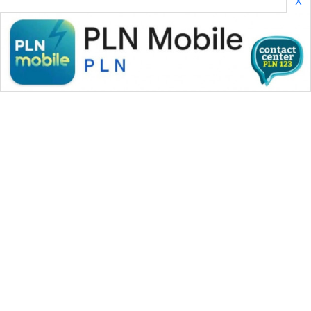
X
WAHANA MEDIA GROUP
|
|
|
WAHANA NEWS co
WAHANA TANI
WAHANA ADVOKAT
|
|
WAHANA INFRASTRUKTUR
WAHANA KONSUMEN
|
|
|
WAHANA LISTRIK
WAHANA TRAVEL
WAHANA TV