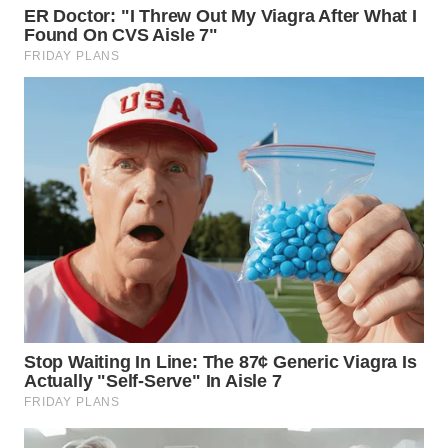
WN
LABUHANBATU
WN
TAPANULI
TENGAH
WN DELI
SERDANG
WN
TEBING
TINGGI
WN
PAKPAK
WN
KARAWANG