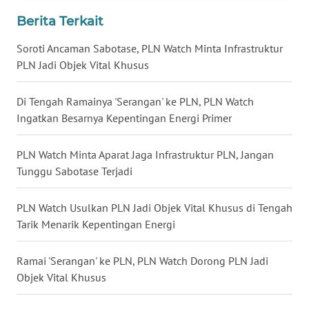
WN
Berita Terkait
KALTENG
Soroti Ancaman Sabotase, PLN Watch Minta Infrastruktur
PLN Jadi Objek Vital Khusus
WN
KALTARA
Di Tengah Ramainya 'Serangan' ke PLN, PLN Watch
Ingatkan Besarnya Kepentingan Energi Primer
WN
KALSEL
PLN Watch Minta Aparat Jaga Infrastruktur PLN, Jangan
Tunggu Sabotase Terjadi
WN
KALTIM
PLN Watch Usulkan PLN Jadi Objek Vital Khusus di Tengah
WN
Tarik Menarik Kepentingan Energi
SULSEL
Ramai 'Serangan' ke PLN, PLN Watch Dorong PLN Jadi
WN
Objek Vital Khusus
GORONTALO