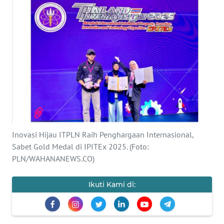
OPINI
Informasi
INDEKS
BERITA
KONTAK
KAMI
Inovasi Hijau ITPLN Raih Penghargaan Internasional,
INFO
Sabet Gold Medal di IPITEx 2025. (Foto:
IKLAN
PLN/WAHANANEWS.CO)
TENTANG
Ikuti Kami di:
KAMI
PEDOMAN