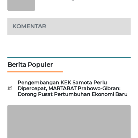
WALINKI
ID
KOMENTAR
MAWAKA
ID
MARTABAT
Berita Populer
NET
PLN
Pengembangan KEK Samota Perlu
WATCH
#1
Dipercepat, MARTABAT Prabowo-Gibran:
Dorong Pusat Pertumbuhan Ekonomi Baru
MKLI
LPKKI
LKKI