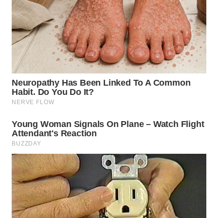
PADANG
LAWAS
WN
SUMEDANG
WN
CIANJUR
WN
KEPULAUAN
SERIBU
WN
TANGERANG
WN
BINJAI