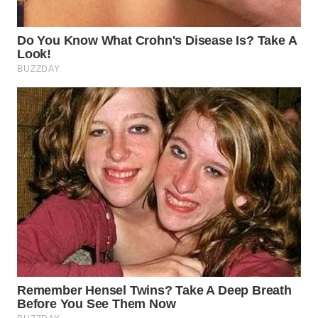
WN
PURWAKARTA
WN
PRIANGAN
TIMUR
WN
SEMARANG
WN
SOLO
WN
BOROBUDUR
WN
MADURA