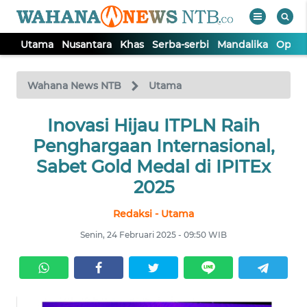
Utama
Nusantara
Khas
Serba-serbi
Mandalika
Opini
WAHANA
Tutup
TV
Wahana News NTB
Utama
UTAMA
Inovasi Hijau ITPLN Raih
Penghargaan Internasional,
NUSANTARA
Sabet Gold Medal di IPITEx
2025
KHAS
Redaksi - Utama
Senin, 24 Februari 2025 - 09:50 WIB
SERBA-
SERBI
MANDALIKA