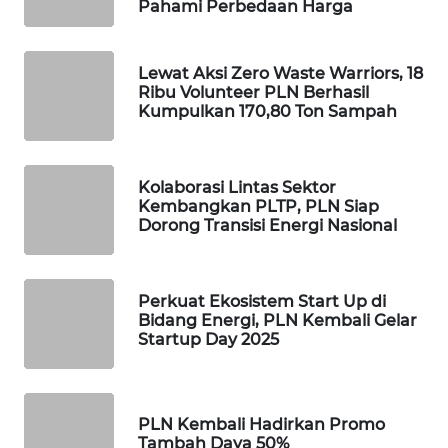
Pahami Perbedaan Harga
WAHANA
HEALTH
Lewat Aksi Zero Waste Warriors, 18
Ribu Volunteer PLN Berhasil
WAHANA
Kumpulkan 170,80 Ton Sampah
DESA
WISATA
Kolaborasi Lintas Sektor
LAPAK
Kembangkan PLTP, PLN Siap
WAHANA
Dorong Transisi Energi Nasional
Wahana
Network
Perkuat Ekosistem Start Up di
Bidang Energi, PLN Kembali Gelar
Startup Day 2025
KONSUMEN
LISTRIK
MASYARAKAT
PLN Kembali Hadirkan Promo
KELISTRIKAN
Tambah Daya 50%