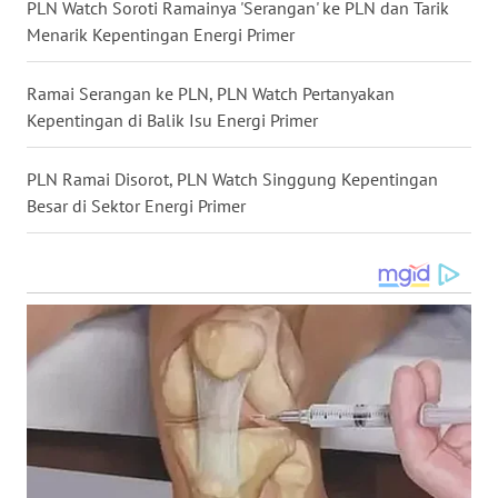
PLN Watch Soroti Ramainya 'Serangan' ke PLN dan Tarik
WN
Menarik Kepentingan Energi Primer
SULUT
Ramai Serangan ke PLN, PLN Watch Pertanyakan
WN
Kepentingan di Balik Isu Energi Primer
MALUKU
PLN Ramai Disorot, PLN Watch Singgung Kepentingan
WN
Besar di Sektor Energi Primer
MALUT
WN
DAIRI
WN
DANAU
TOBA
WN
NIAS