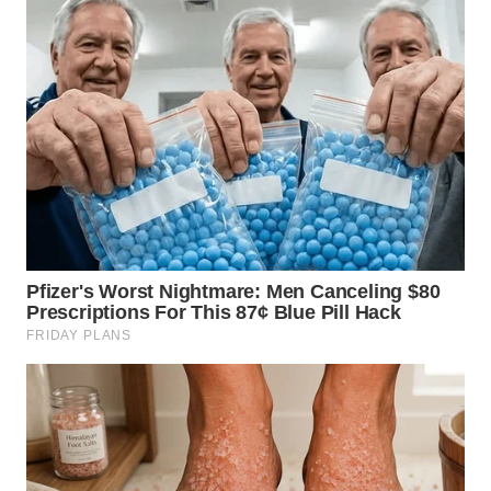
WN
BEKASI
WN
BOGOR
WN
DEPOK
WN
TAPANULI
UTARA
WN
SAMOSIR
WN