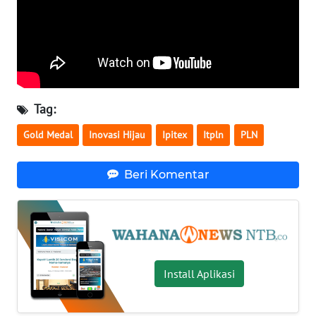
WN
JATENG
WN
NUSANTARA
Tag:
WN
Gold Medal
Inovasi Hijau
Ipitex
Itpln
PLN
JOGJA
Beri Komentar
WN
JATIM
WN
BALI
Install Aplikasi
WN
KALBAR