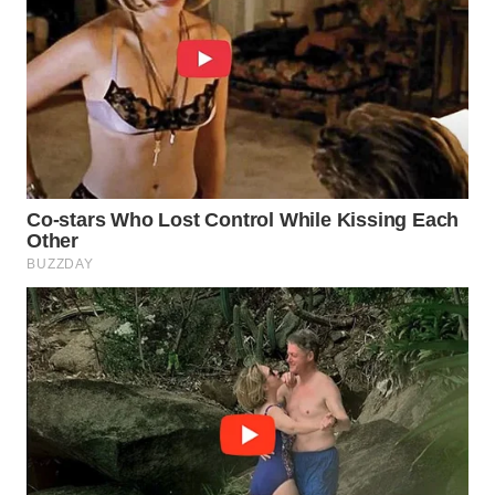
WN
BORNEO
Wahana
Media
Group
WAHANA
NEWS
WAHANA
TANI
WAHANA
ADVOKAT
WAHANA
INFRASTRUKTUR