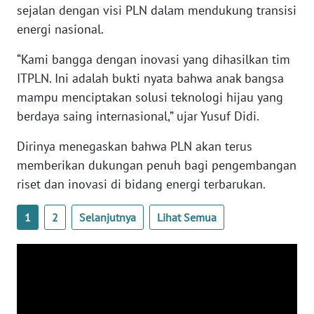
sejalan dengan visi PLN dalam mendukung transisi
WN
energi nasional.
SULBAR
“Kami bangga dengan inovasi yang dihasilkan tim
ITPLN. Ini adalah bukti nyata bahwa anak bangsa
WN
BABEL
mampu menciptakan solusi teknologi hijau yang
berdaya saing internasional,” ujar Yusuf Didi.
WN
SUMBAR
Dirinya menegaskan bahwa PLN akan terus
memberikan dukungan penuh bagi pengembangan
WN
riset dan inovasi di bidang energi terbarukan.
SUMSEL
1
2
Selanjutnya
Lihat Semua
WN
BENGKULU
WN
LAMPUNG