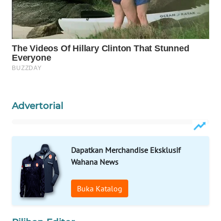
WAHANA
KONSUMEN
WAHANA
LISTRIK
WAHANA
TRAVEL
Advertorial
WAHANA
TV
Dapatkan Merchandise Eksklusif
Wahana News
WAHANANEWS
ID
Buka Katalog
WAHANANEWS
CO ID