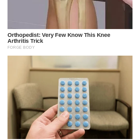
WN
LANGKAT
WN
TAPANULI
SELATAN
WN
TANJUNG
LESUNG
WN
KARO
WN
SIMALUNGUN