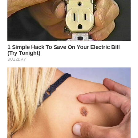
WN
CIREBON
WN
INDRAMAYU
WN
KUNINGAN
WN
MAJALENGKA
WN
SUBANG
WN
SUKABUMI