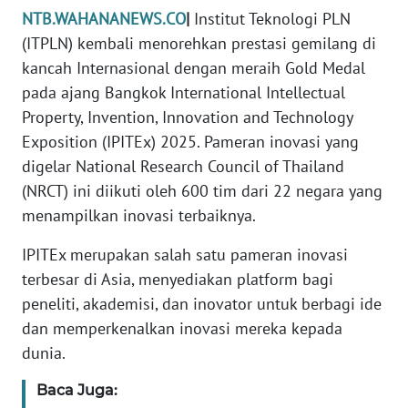
MEDIA
NTB.WAHANANEWS.CO
|
Institut Teknologi PLN
SIBER
(ITPLN) kembali menorehkan prestasi gemilang di
kancah Internasional dengan meraih Gold Medal
REDAKSI
pada ajang Bangkok International Intellectual
Property, Invention, Innovation and Technology
KARIR
Exposition (IPITEx) 2025. Pameran inovasi yang
digelar National Research Council of Thailand
DISCLAIMER
(NRCT) ini diikuti oleh 600 tim dari 22 negara yang
Wahana
menampilkan inovasi terbaiknya.
News
Regional
IPITEx merupakan salah satu pameran inovasi
terbesar di Asia, menyediakan platform bagi
WN
peneliti, akademisi, dan inovator untuk berbagi ide
SUMUT
dan memperkenalkan inovasi mereka kepada
dunia.
WN
JAKARTA
Baca Juga: