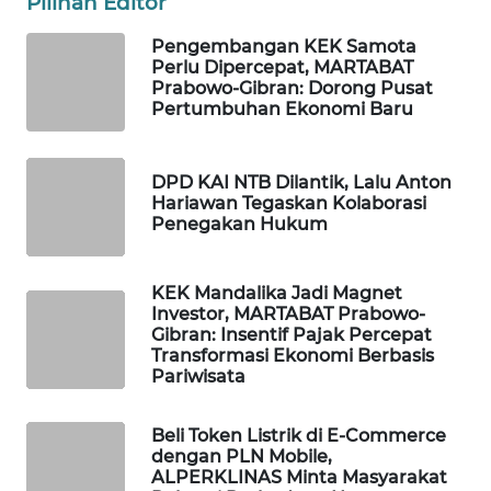
Pilihan Editor
WAHANANEWS
Pengembangan KEK Samota
NET
Perlu Dipercepat, MARTABAT
Prabowo-Gibran: Dorong Pusat
Pertumbuhan Ekonomi Baru
WAHANA
SPORT
DPD KAI NTB Dilantik, Lalu Anton
WAHANA
Hariawan Tegaskan Kolaborasi
UMKM
Penegakan Hukum
WAHANA
KEK Mandalika Jadi Magnet
SELEB
Investor, MARTABAT Prabowo-
Gibran: Insentif Pajak Percepat
Transformasi Ekonomi Berbasis
WAHANA
Pariwisata
PERSONA
Beli Token Listrik di E-Commerce
WAHANA
dengan PLN Mobile,
OTOMOTIF
ALPERKLINAS Minta Masyarakat