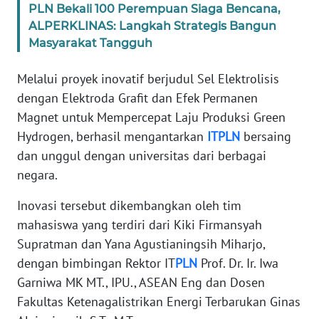
PLN Bekali 100 Perempuan Siaga Bencana,
WN
ALPERKLINAS: Langkah Strategis Bangun
JABAR
Masyarakat Tangguh
WN
Melalui proyek inovatif berjudul Sel Elektrolisis
BANTEN
dengan Elektroda Grafit dan Efek Permanen
Magnet untuk Mempercepat Laju Produksi Green
WN
Hydrogen, berhasil mengantarkan
ITPLN
bersaing
NTT
dan unggul dengan universitas dari berbagai
negara.
WN
KEPRI
Inovasi tersebut dikembangkan oleh tim
mahasiswa yang terdiri dari Kiki Firmansyah
WN
PAPUA
Supratman dan Yana Agustianingsih Miharjo,
dengan bimbingan Rektor IT
PLN
Prof. Dr. Ir. Iwa
WN
Garniwa MK MT., IPU., ASEAN Eng dan Dosen
PAPUA
Fakultas Ketenagalistrikan Energi Terbarukan Ginas
BARAT