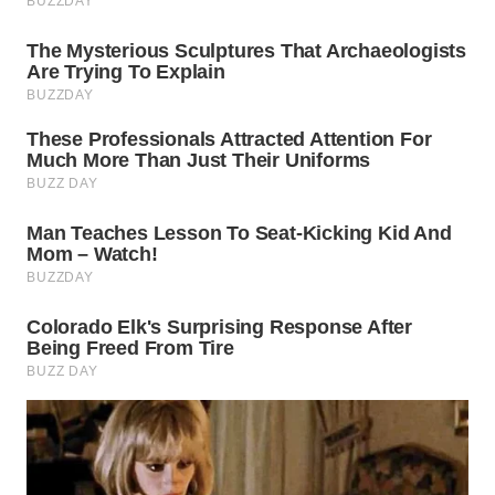
WN
SURABAYA
WN
NATUNA
WN
BINTAN
WN
MANDALIKA
WN
LIKUPANG
WN
LABUANBAJO