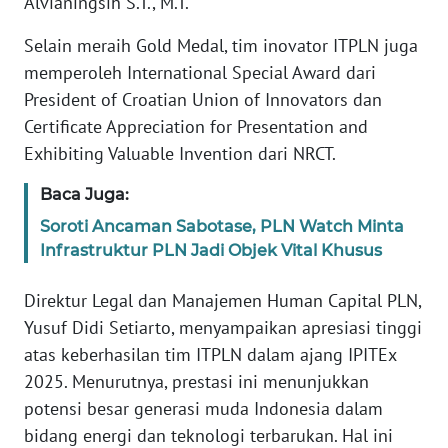
Alvianingsih S.T., M.T.
WN
Selain meraih Gold Medal, tim inovator ITPLN juga
RIAU
memperoleh International Special Award dari
President of Croatian Union of Innovators dan
WN
Certificate Appreciation for Presentation and
SERAMBI
Exhibiting Valuable Invention dari NRCT.
WN
Baca Juga:
JAMBI
Soroti Ancaman Sabotase, PLN Watch Minta
Infrastruktur PLN Jadi Objek Vital Khusus
WN
SULTRA
Direktur Legal dan Manajemen Human Capital PLN,
Yusuf Didi Setiarto, menyampaikan apresiasi tinggi
WN
atas keberhasilan tim ITPLN dalam ajang IPITEx
NTB
2025. Menurutnya, prestasi ini menunjukkan
potensi besar generasi muda Indonesia dalam
WN
SULTENG
bidang energi dan teknologi terbarukan. Hal ini