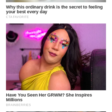
WN
LANGKAT
WN
TAPANULI
SELATAN
WN
TANJUNG
LESUNG
WN
KARO
WN
SIMALUNGUN