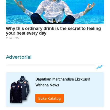
WAHANA
KONSUMEN
WAHANA
LISTRIK
WAHANA
TRAVEL
Advertorial
WAHANA
TV
Dapatkan Merchandise Eksklusif
WAHANANEWS
Wahana News
ID
Buka Katalog
WAHANANEWS
CO ID