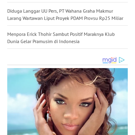
WN
Diduga Langgar UU Pers, PT Wahana Graha Makmur
KALTENG
Larang Wartawan Liput Proyek PDAM Provsu Rp25 Miliar
WN
Menpora Erick Thohir Sambut Positif Maraknya Klub
KALTARA
Dunia Gelar Pramusim di Indonesia
WN
KALSEL
WN
KALTIM
WN
SULSEL
WN
GORONTALO