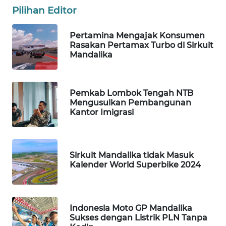
Pilihan Editor
WAHANANEWS
NET
Pertamina Mengajak Konsumen
Rasakan Pertamax Turbo di Sirkuit
WAHANA
Mandalika
SPORT
WAHANA
Pemkab Lombok Tengah NTB
UMKM
Mengusulkan Pembangunan
Kantor Imigrasi
WAHANA
SELEB
Sirkuit Mandalika tidak Masuk
WAHANA
Kalender World Superbike 2024
PERSONA
WAHANA
Indonesia Moto GP Mandalika
OTOMOTIF
Sukses dengan Listrik PLN Tanpa