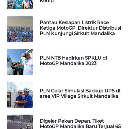
Kedip
WAHANA
HEALTH
Pantau Kesiapan Listrik Race
Ketiga MotoGP, Direktur Distribusi
WAHANA
PLN Kunjungi Sirkuit Mandalika
DESA
WISATA
LAPAK
PLN NTB Hadirkan SPKLU di
WAHANA
MotoGP Mandalika 2023
Wahana
Network
PLN Gelar Simulasi Backup UPS di
area VIP Village Sirkuit Mandalika
KONSUMEN
LISTRIK
MASYARAKAT
Digelar Pekan Depan, Tiket
KELISTRIKAN
MotoGP Mandalika Baru Terjual 65