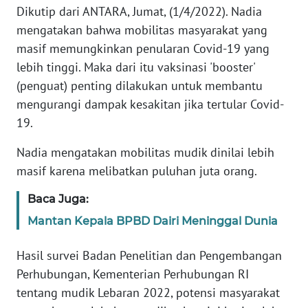
Dikutip dari ANTARA, Jumat, (1/4/2022). Nadia
WN
JABAR
mengatakan bahwa mobilitas masyarakat yang
masif memungkinkan penularan Covid-19 yang
WN
lebih tinggi. Maka dari itu vaksinasi 'booster'
BANTEN
(penguat) penting dilakukan untuk membantu
mengurangi dampak kesakitan jika tertular Covid-
WN
19.
NTT
Nadia mengatakan mobilitas mudik dinilai lebih
WN
masif karena melibatkan puluhan juta orang.
KEPRI
Baca Juga:
WN
Mantan Kepala BPBD Dairi Meninggal Dunia
PAPUA
Hasil survei Badan Penelitian dan Pengembangan
WN
Perhubungan, Kementerian Perhubungan RI
PAPUA
tentang mudik Lebaran 2022, potensi masyarakat
BARAT