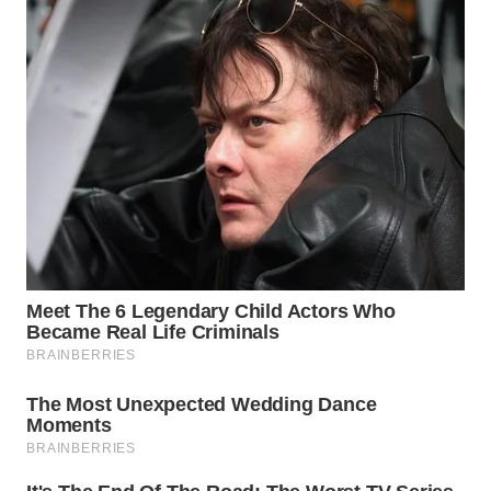
WN
LABUHANBATU
WN
TAPANULI
TENGAH
WN DELI
SERDANG
WN
TEBING
TINGGI
WN
PAKPAK
WN
KARAWANG