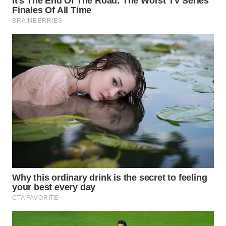
WN
BEKASI
WN
BOGOR
WN
DEPOK
WN
TAPANULI
UTARA
WN
SAMOSIR
WN