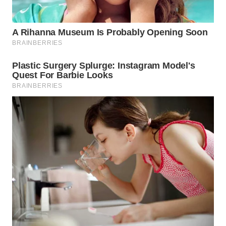
WN
SULUT
WN
MALUKU
WN
MALUT
WN
DAIRI
WN
DANAU
TOBA
WN
NIAS