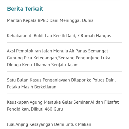
WN
Berita Terkait
JATENG
Mantan Kepala BPBD Dairi Meninggal Dunia
WN
Kebakaran di Bukit Lau Kersik Dairi, 7 Rumah Hangus
NUSANTARA
Aksi Pemblokiran Jalan Menuju Air Panas Semangat
WN
JOGJA
Gunung Picu Ketegangan,Seorang Pengunjung Luka
Diduga Kena Tikaman Senjata Tajam
WN
JATIM
Satu Bulan Kasus Penganiayaan Dilapor ke Polres Dairi,
Pelaku Masih Berkeliaran
WN
BALI
Keuskupan Agung Merauke Gelar Seminar AI dan Filsafat
Pendidikan, Diikuti 460 Guru
WN
KALBAR
Jual Anjing Kesayangan Demi untuk Makan