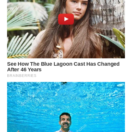
WN
BORNEO
Wahana
Media
Group
WAHANA
NEWS
WAHANA
TANI
WAHANA
ADVOKAT
WAHANA
INFRASTRUKTUR