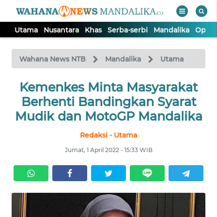
Utama
Nusantara
Khas
Serba-serbi
Mandalika
Opini
WAHANA
Tutup
TV
Wahana News NTB
Mandalika
Utama
UTAMA
Kemenkes Minta Masyarakat
Berhenti Bandingkan Syarat
NUSANTARA
Mudik dan MotoGP Mandalika
Redaksi - Utama
KHAS
Jumat, 1 April 2022 - 15:33 WIB
SERBA-
SERBI
MANDALIKA