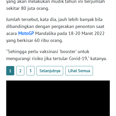
yang akan melakukan mudik tahun ini berjumlah
sekitar 80 juta orang.
WN
RIAU
Jumlah tersebut, kata dia, jauh lebih banyak bila
dibandingkan dengan pergerakan penonton saat
WN
acara
MotoGP
Mandalika pada 18-20 Maret 2022
SERAMBI
yang berkisar 60 ribu orang.
WN
"Sehingga perlu vaksinasi 'booster' untuk
JAMBI
mengurangi risiko jika tertular Covid-19," katanya.
WN
1
2
3
Selanjutnya
Lihat Semua
SULTRA
WN
NTB
WN
SULTENG