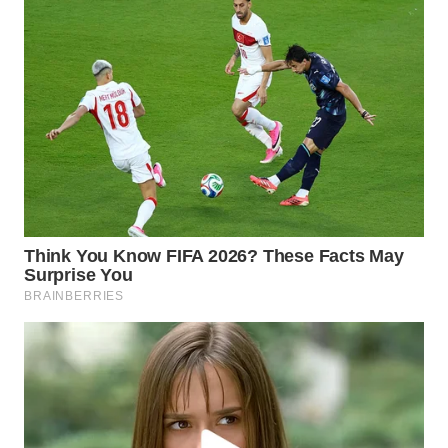
PADANG
LAWAS
WN
SUMEDANG
WN
CIANJUR
WN
KEPULAUAN
SERIBU
WN
TANGERANG
WN
BINJAI