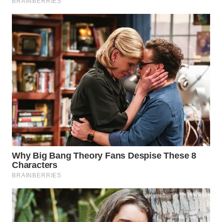
WN
SURABAYA
WN
NATUNA
WN
BINTAN
WN
MANDALIKA
WN
LIKUPANG
WN
LABUANBAJO