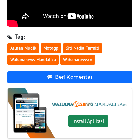
WN
SULBAR
WN
Tag:
BABEL
Aturan Mudik
Motogp
Siti Nadia Tarmizi
WN
Wahananews Mandalika
Wahananewsco
SUMBAR
Beri Komentar
WN
SUMSEL
WN
BENGKULU
Install Aplikasi
WN
LAMPUNG