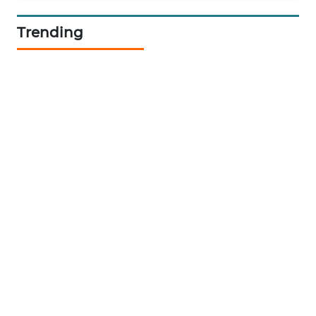
Trending
KOPEKLIN
PORTAL
KONSUMEN
FORWAMKI
ALPERKLINAS
FORJASIDA
TAMBANG
NEWS
SITUNGIR
NEWS