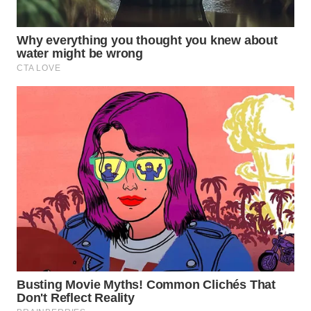
WN
PURWAKARTA
WN
PRIANGAN
TIMUR
WN
SEMARANG
WN
SOLO
WN
BOROBUDUR
WN
MADURA