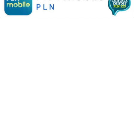
WAHANA MEDIA GROUP
|
|
|
WAHANA NEWS co
WAHANA TANI
WAHANA ADVOKAT
|
|
WAHANA INFRASTRUKTUR
WAHANA KONSUMEN
|
|
|
WAHANA LISTRIK
WAHANA TRAVEL
WAHANA TV
|
|
|
WAHANANEWS id
WAHANANEWS CO ID
WAHANANEWS NET
|
|
|
WAHANA SPORT ID
Wahana UMKM
Wahana Seleb
|
|
|
Wahana Persona
Wahana Otomotif
Wahana Health