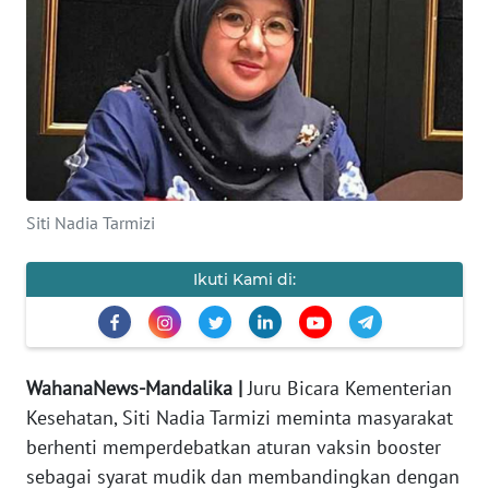
OPINI
Informasi
INDEKS
BERITA
KONTAK
Siti Nadia Tarmizi
KAMI
Ikuti Kami di:
INFO
IKLAN
TENTANG
WahanaNews-Mandalika |
Juru Bicara Kementerian
KAMI
Kesehatan, Siti Nadia Tarmizi meminta masyarakat
berhenti memperdebatkan aturan vaksin booster
PEDOMAN
sebagai syarat mudik dan membandingkan dengan
MEDIA