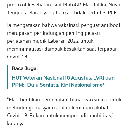
protokol kesehatan saat MotoGP, Mandalika, Nusa
SIBER
Tenggara Barat, yang bahkan tidak perlu tes PCR.
REDAKSI
Ia mengatakan bahwa vaksinasi penguat antibodi
merupakan perlindungan penting pelaku
KARIR
perjalanan mudik Lebaran 2022 untuk
meminimalisasi dampak kesakitan saat terpapar
DISCLAIMER
Covid-19.
Wahana
Baca Juga:
News
Regional
HUT Veteran Nasional 10 Agustus, LVRI dan
PPM: "Dulu Senjata, Kini Nasionalisme"
WN
“Mari hentikan perdebatan. Tujuan vaksinasi untuk
SUMUT
melindungi masyarakat dari kematian akibat
Covid-19. Bukan untuk mempersulit mobilitas,"
WN
JAKARTA
katanya.