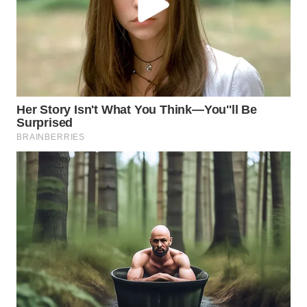
WN
CIREBON
WN
INDRAMAYU
WN
KUNINGAN
WN
MAJALENGKA
WN
SUBANG
WN
SUKABUMI