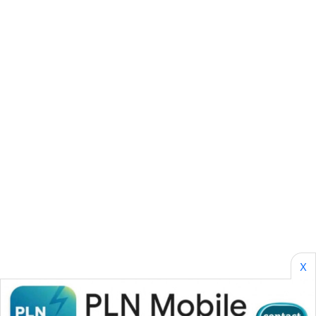
PERAPKI
NEWS
SONYA
ASA
NEWS
X