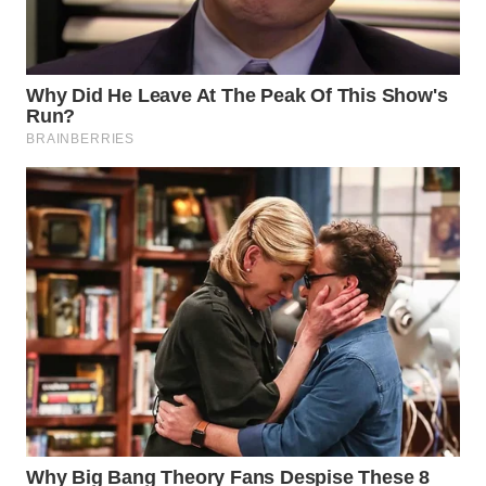
WAHANANEWS
NET
WAHANA
SPORT
WAHANA
UMKM
WAHANA
SELEB
WAHANA
PERSONA
WAHANA
OTOMOTIF