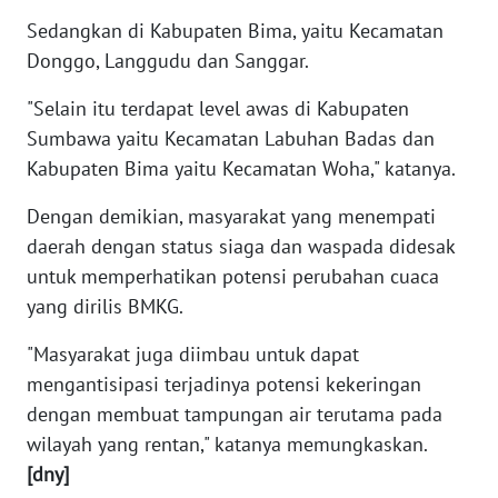
Sedangkan di Kabupaten Bima, yaitu Kecamatan
WN
JATENG
Donggo, Langgudu dan Sanggar.
"Selain itu terdapat level awas di Kabupaten
WN
Sumbawa yaitu Kecamatan Labuhan Badas dan
NUSANTARA
Kabupaten Bima yaitu Kecamatan Woha," katanya.
WN
Dengan demikian, masyarakat yang menempati
JOGJA
daerah dengan status siaga dan waspada didesak
untuk memperhatikan potensi perubahan cuaca
WN
JATIM
yang dirilis BMKG.
"Masyarakat juga diimbau untuk dapat
WN
mengantisipasi terjadinya potensi kekeringan
BALI
dengan membuat tampungan air terutama pada
wilayah yang rentan," katanya memungkaskan.
WN
KALBAR
[dny]