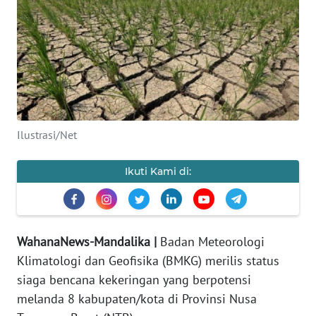
OPINI
Informasi
INDEKS
BERITA
Ilustrasi/Net
KONTAK
KAMI
Ikuti Kami di:
INFO
IKLAN
WahanaNews-Mandalika |
Badan Meteorologi
TENTANG
Klimatologi dan Geofisika (BMKG) merilis status
KAMI
siaga bencana kekeringan yang berpotensi
melanda 8 kabupaten/kota di Provinsi Nusa
PEDOMAN
MEDIA