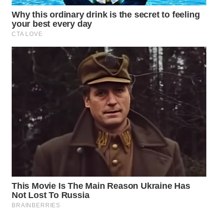
WN
SURABAYA
WN
NATUNA
WN
BINTAN
WN
MANDALIKA
WN
LIKUPANG
WN
LABUANBAJO