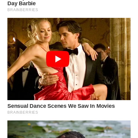
PADANG
LAWAS
WN
SUMEDANG
WN
CIANJUR
WN
KEPULAUAN
SERIBU
WN
TANGERANG
WN
BINJAI