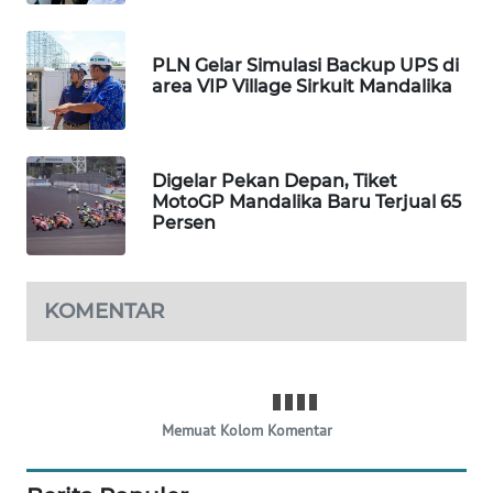
KRT
NEWS
PLN Gelar Simulasi Backup UPS di
area VIP Village Sirkuit Mandalika
KARING
NEWS
JURNAL
Digelar Pekan Depan, Tiket
MotoGP Mandalika Baru Terjual 65
MARITIM
Persen
HUMBANG
NEWS
KOMENTAR
GARONGGANG
NEWS
FISUELRI
Memuat Kolom Komentar
ID