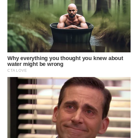
WAHANA
KONSUMEN
WAHANA
LISTRIK
WAHANA
TRAVEL
WAHANA
TV
WAHANANEWS
ID
WAHANANEWS
CO ID