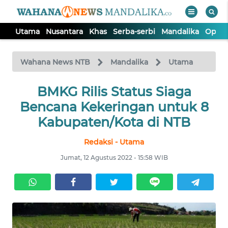
Utama
Nusantara
Khas
Serba-serbi
Mandalika
Opini
WAHANA
Tutup
TV
Wahana News NTB
Mandalika
Utama
UTAMA
BMKG Rilis Status Siaga
Bencana Kekeringan untuk 8
NUSANTARA
Kabupaten/Kota di NTB
Redaksi - Utama
KHAS
Jumat, 12 Agustus 2022 - 15:58 WIB
SERBA-
SERBI
MANDALIKA