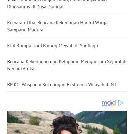
Dinosaurus di Dasar Sungai
WN
LANGKAT
Kemarau Tiba, Bencana Kekeringan Hantui Warga
Sampang Madura
WN
TAPANULI
Kini Rumput Jadi Barang Mewah di Santiago
SELATAN
Bencana Kekeringan dan Kelaparan Mengancam Sejumlah
WN
TANJUNG
Negara Afrika
LESUNG
BMKG: Waspadai Kekeringan Ekstrem 5 Wilayah di NTT
WN
KARO
WN
SIMALUNGUN