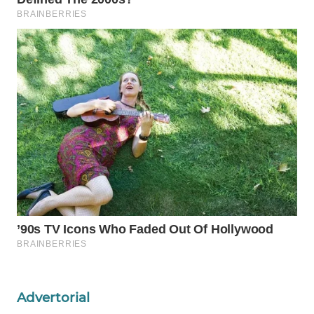
WALINKI
ID
MAWAKA
ID
MARTABAT
NET
PLN
WATCH
MKLI
LPKKI
Advertorial
LKKI