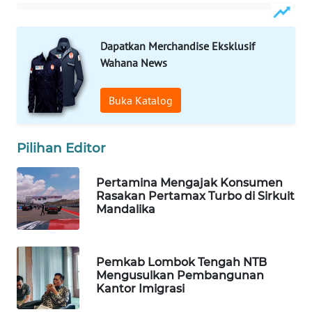
KOPEKLIN
Dapatkan Merchandise Eksklusif
Wahana News
PORTAL
KONSUMEN
Buka Katalog
FORWAMKI
Pilihan Editor
ALPERKLINAS
Pertamina Mengajak Konsumen
FORJASIDA
Rasakan Pertamax Turbo di Sirkuit
Mandalika
TAMBANG
NEWS
Pemkab Lombok Tengah NTB
Mengusulkan Pembangunan
SITUNGIR
Kantor Imigrasi
NEWS