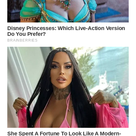
WN
BEKASI
WN
BOGOR
WN
DEPOK
WN
TAPANULI
UTARA
WN
SAMOSIR
WN