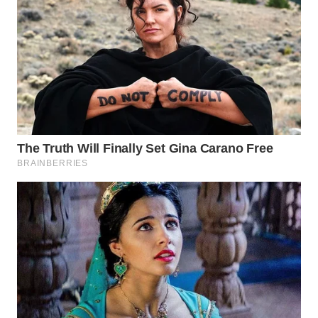
WN
LABUHANBATU
WN
TAPANULI
TENGAH
WN DELI
SERDANG
WN
TEBING
TINGGI
WN
PAKPAK
WN
KARAWANG