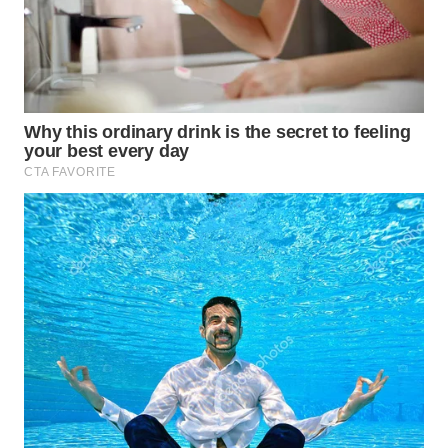
WN
PURWAKARTA
WN
PRIANGAN
TIMUR
WN
SEMARANG
WN
SOLO
WN
BOROBUDUR
WN
MADURA