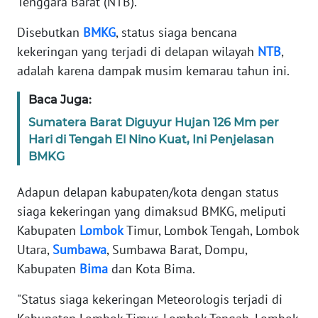
Tenggara Barat (NTB).
SIBER
Disebutkan
BMKG
, status siaga bencana
kekeringan yang terjadi di delapan wilayah
NTB
,
REDAKSI
adalah karena dampak musim kemarau tahun ini.
KARIR
Baca Juga:
Sumatera Barat Diguyur Hujan 126 Mm per
DISCLAIMER
Hari di Tengah El Nino Kuat, Ini Penjelasan
BMKG
Wahana
News
Regional
Adapun delapan kabupaten/kota dengan status
siaga kekeringan yang dimaksud BMKG, meliputi
WN
Kabupaten
Lombok
Timur, Lombok Tengah, Lombok
SUMUT
Utara,
Sumbawa
, Sumbawa Barat, Dompu,
Kabupaten
Bima
dan Kota Bima.
WN
JAKARTA
"Status siaga kekeringan Meteorologis terjadi di