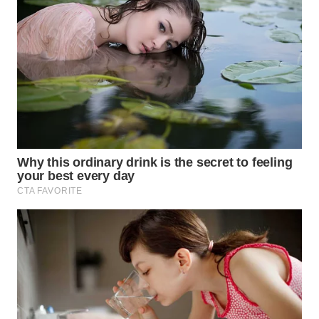
WN
CIREBON
WN
INDRAMAYU
WN
KUNINGAN
WN
MAJALENGKA
WN
SUBANG
WN
SUKABUMI