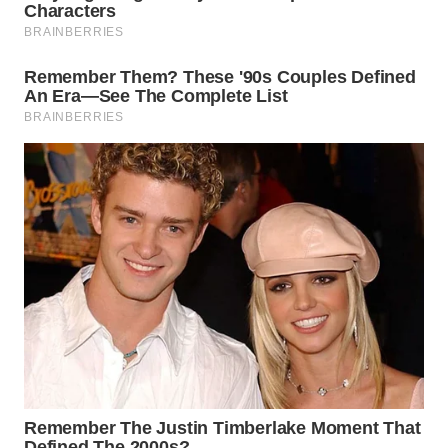
WAHANA
HEALTH
WAHANA
DESA
WISATA
LAPAK
WAHANA
Wahana
Network
KONSUMEN
LISTRIK
MASYARAKAT
KELISTRIKAN