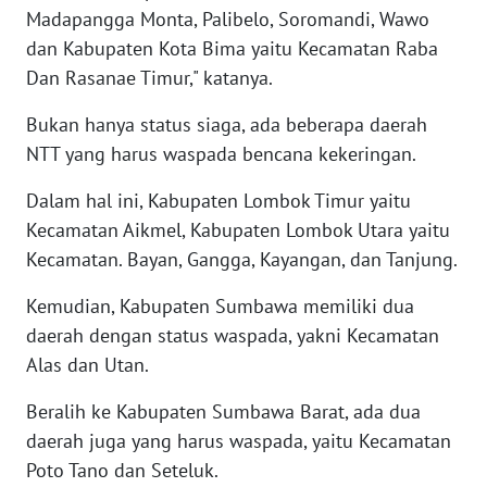
Madapangga Monta, Palibelo, Soromandi, Wawo
WN
dan Kabupaten Kota Bima yaitu Kecamatan Raba
SULBAR
Dan Rasanae Timur," katanya.
WN
Bukan hanya status siaga, ada beberapa daerah
BABEL
NTT yang harus waspada bencana kekeringan.
WN
Dalam hal ini, Kabupaten Lombok Timur yaitu
SUMBAR
Kecamatan Aikmel, Kabupaten Lombok Utara yaitu
Kecamatan. Bayan, Gangga, Kayangan, dan Tanjung.
WN
SUMSEL
Kemudian, Kabupaten Sumbawa memiliki dua
daerah dengan status waspada, yakni Kecamatan
WN
Alas dan Utan.
BENGKULU
Beralih ke Kabupaten Sumbawa Barat, ada dua
WN
daerah juga yang harus waspada, yaitu Kecamatan
LAMPUNG
Poto Tano dan Seteluk.