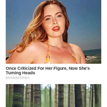
WN
BORNEO
Wahana
Media
Group
WAHANA
NEWS
WAHANA
TANI
WAHANA
ADVOKAT
WAHANA
INFRASTRUKTUR