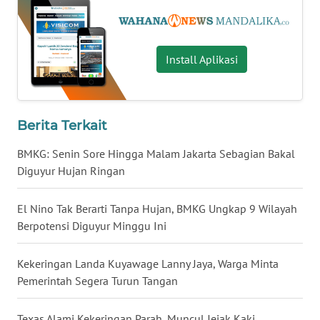
WN
SULUT
Install Aplikasi
WN
MALUKU
WN
Berita Terkait
MALUT
BMKG: Senin Sore Hingga Malam Jakarta Sebagian Bakal
Diguyur Hujan Ringan
WN
DAIRI
El Nino Tak Berarti Tanpa Hujan, BMKG Ungkap 9 Wilayah
Berpotensi Diguyur Minggu Ini
WN
DANAU
TOBA
Kekeringan Landa Kuyawage Lanny Jaya, Warga Minta
Pemerintah Segera Turun Tangan
WN
NIAS
Texas Alami Kekeringan Parah, Muncul Jejak Kaki