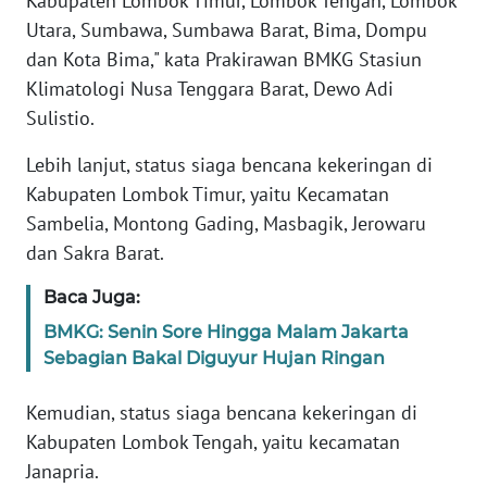
Kabupaten Lombok Timur, Lombok Tengah, Lombok
WN
Utara, Sumbawa, Sumbawa Barat, Bima, Dompu
JABAR
dan Kota Bima," kata Prakirawan BMKG Stasiun
Klimatologi Nusa Tenggara Barat, Dewo Adi
WN
Sulistio.
BANTEN
Lebih lanjut, status siaga bencana kekeringan di
WN
Kabupaten Lombok Timur, yaitu Kecamatan
NTT
Sambelia, Montong Gading, Masbagik, Jerowaru
dan Sakra Barat.
WN
KEPRI
Baca Juga:
BMKG: Senin Sore Hingga Malam Jakarta
WN
Sebagian Bakal Diguyur Hujan Ringan
PAPUA
Kemudian, status siaga bencana kekeringan di
WN
Kabupaten Lombok Tengah, yaitu kecamatan
PAPUA
Janapria.
BARAT