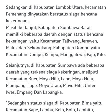
Sedangkan di Kabupaten Lombok Utara, Kecamatan
WN
Pemenang dinyatakan berstatus siaga bencana
RIAU
kekeringan.
Masih berlanjut, Kabupaten Sumbawa Barat
WN
SERAMBI
memiliki beberapa daerah dengan status bencana
kekeringan, yaitu Kecamatan Taliwang, Jereweh,
WN
Maluk dan Sekongkang. Kabupaten Dompu yaitu
JAMBI
Kecamatan Dompu, Kempo, Manggalewa, Pajo, Kilo.
Selanjutnya, di Kabupaten Sumbawa ada beberapa
WN
SULTRA
daerah yang terkena siaga kekeringan, meliputi
Kecamatan Buer, Moyo Hilir, Lape, Moyo Hulu,
WN
Plampang, Lape, Moyo Utara, Moyo Hilir, Unter
NTB
Iwes, Empang Dan Labangka.
WN
"Sedangkan status siaga di Kabupaten Bima yaitu
SULTENG
Kecamatan Sape, Lambu, Belo, Bolo, Lambitu,