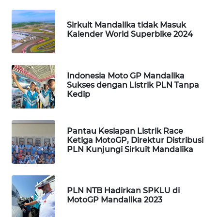
SIDIKALANG
NEWS
Sirkuit Mandalika tidak Masuk
Kalender World Superbike 2024
SIBARAGAS
NEWS
Indonesia Moto GP Mandalika
Sukses dengan Listrik PLN Tanpa
METRO
Kedip
SIANTAR
NEWS
Pantau Kesiapan Listrik Race
METRO
Ketiga MotoGP, Direktur Distribusi
MEDAN
PLN Kunjungi Sirkuit Mandalika
NEWS
METRO
JAKARTA
PLN NTB Hadirkan SPKLU di
NEWS
MotoGP Mandalika 2023