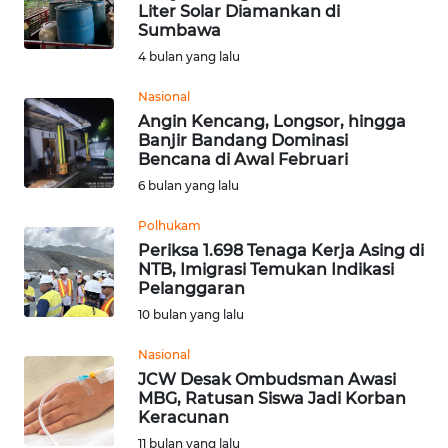
Liter Solar Diamankan di
Sumbawa
OPINI
4 bulan yang lalu
Informasi
Nasional
Angin Kencang, Longsor, hingga
INDEKS
Banjir Bandang Dominasi
BERITA
Bencana di Awal Februari
6 bulan yang lalu
KONTAK
KAMI
Polhukam
Periksa 1.698 Tenaga Kerja Asing di
NTB, Imigrasi Temukan Indikasi
INFO
Pelanggaran
IKLAN
10 bulan yang lalu
TENTANG
Nasional
KAMI
JCW Desak Ombudsman Awasi
MBG, Ratusan Siswa Jadi Korban
Keracunan
PEDOMAN
11 bulan yang lalu