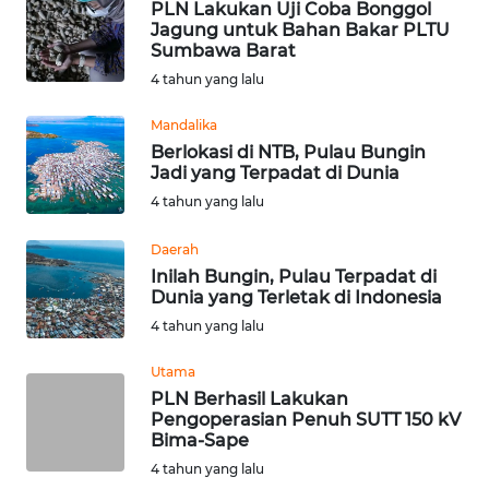
PLN Lakukan Uji Coba Bonggol
WN
Jagung untuk Bahan Bakar PLTU
Sumbawa Barat
KALTENG
4 tahun yang lalu
WN
Mandalika
KALTARA
Berlokasi di NTB, Pulau Bungin
Jadi yang Terpadat di Dunia
WN
4 tahun yang lalu
KALSEL
Daerah
WN
Inilah Bungin, Pulau Terpadat di
KALTIM
Dunia yang Terletak di Indonesia
4 tahun yang lalu
WN
Utama
SULSEL
PLN Berhasil Lakukan
Pengoperasian Penuh SUTT 150 kV
WN
Bima-Sape
GORONTALO
4 tahun yang lalu