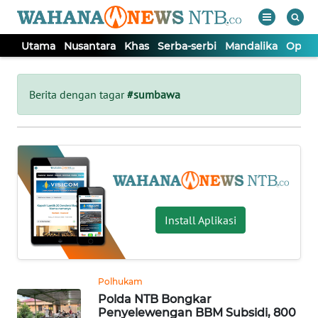
Utama
Nusantara
Khas
Serba-serbi
Mandalika
Opini
WAHANA
Tutup
TV
Berita dengan tagar
#sumbawa
UTAMA
NUSANTARA
KHAS
Install Aplikasi
SERBA-
SERBI
Polhukam
Polda NTB Bongkar
MANDALIKA
Penyelewengan BBM Subsidi, 800