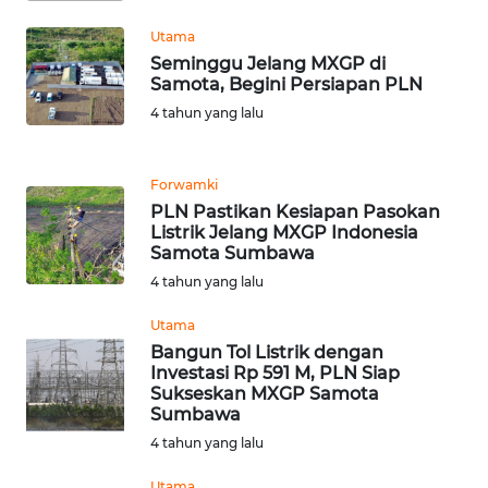
WN
LABUHANBATU
Utama
Seminggu Jelang MXGP di
Samota, Begini Persiapan PLN
WN
TAPANULI
4 tahun yang lalu
TENGAH
Forwamki
WN DELI
SERDANG
PLN Pastikan Kesiapan Pasokan
Listrik Jelang MXGP Indonesia
Samota Sumbawa
WN
4 tahun yang lalu
TEBING
TINGGI
Utama
Bangun Tol Listrik dengan
WN
Investasi Rp 591 M, PLN Siap
Sukseskan MXGP Samota
PAKPAK
Sumbawa
4 tahun yang lalu
WN
KARAWANG
Utama