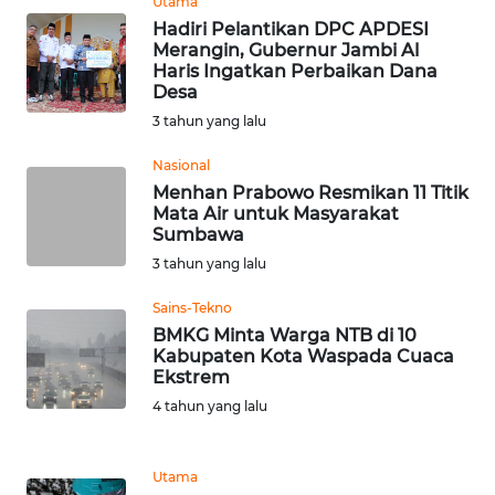
Utama
Hadiri Pelantikan DPC APDESI
WN
Merangin, Gubernur Jambi Al
JATENG
Haris Ingatkan Perbaikan Dana
Desa
WN
3 tahun yang lalu
NUSANTARA
Nasional
Menhan Prabowo Resmikan 11 Titik
WN
Mata Air untuk Masyarakat
JOGJA
Sumbawa
3 tahun yang lalu
WN
JATIM
Sains-Tekno
BMKG Minta Warga NTB di 10
Kabupaten Kota Waspada Cuaca
WN
Ekstrem
BALI
4 tahun yang lalu
WN
KALBAR
Utama