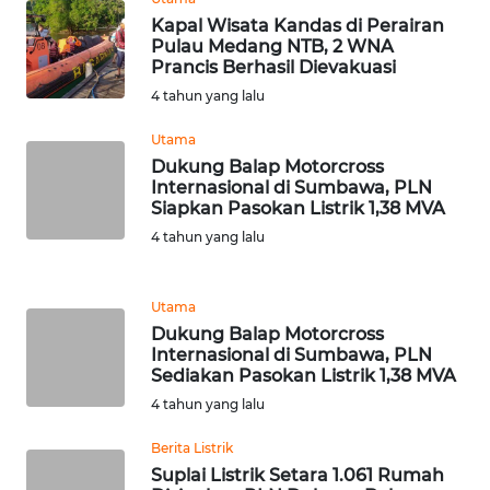
Kapal Wisata Kandas di Perairan
WN
Pulau Medang NTB, 2 WNA
Prancis Berhasil Dievakuasi
BEKASI
4 tahun yang lalu
WN
Utama
BOGOR
Dukung Balap Motorcross
Internasional di Sumbawa, PLN
WN
Siapkan Pasokan Listrik 1,38 MVA
DEPOK
4 tahun yang lalu
WN
Utama
TAPANULI
Dukung Balap Motorcross
UTARA
Internasional di Sumbawa, PLN
Sediakan Pasokan Listrik 1,38 MVA
WN
4 tahun yang lalu
SAMOSIR
Berita Listrik
WN
Suplai Listrik Setara 1.061 Rumah