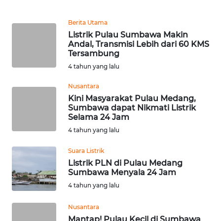
WN
SULUT
Berita Utama
Listrik Pulau Sumbawa Makin
Andal, Transmisi Lebih dari 60 KMS
WN
Tersambung
MALUKU
4 tahun yang lalu
WN
Nusantara
MALUT
Kini Masyarakat Pulau Medang,
Sumbawa dapat Nikmati Listrik
Selama 24 Jam
WN
4 tahun yang lalu
DAIRI
Suara Listrik
WN
Listrik PLN di Pulau Medang
DANAU
Sumbawa Menyala 24 Jam
TOBA
4 tahun yang lalu
WN
Nusantara
NIAS
Mantap! Pulau Kecil di Sumbawa