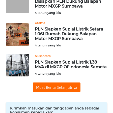
Disiapkan PLN Dukung Balapan
PADANG
Motor MXGP Sumbawa
LAWAS
4 tahun yang lalu
WN
Utama
SUMEDANG
PLN Siapkan Suplai Listrik Setara
1.061 Rumah Dukung Balapan
Motor MXGP Sumbawa
WN
CIANJUR
4 tahun yang lalu
Nusantara
WN
PLN Siapkan Suplai Listrik 1,38
KEPULAUAN
MVA di MXGP Of Indonesia Samota
SERIBU
4 tahun yang lalu
WN
TANGERANG
Muat Berita Selanjutnya
WN
BINJAI
Kirimkan masukan dan tanggapan anda sebagai
konsumen kepada kami.