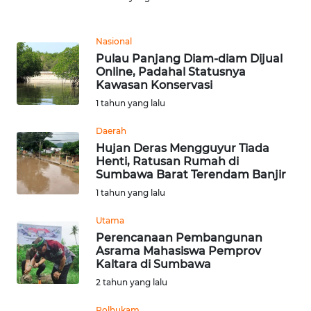
MEDIA
SIBER
Nasional
REDAKSI
Pulau Panjang Diam-diam Dijual
Online, Padahal Statusnya
Kawasan Konservasi
KARIR
1 tahun yang lalu
DISCLAIMER
Daerah
Hujan Deras Mengguyur Tiada
Wahana
Henti, Ratusan Rumah di
News
Sumbawa Barat Terendam Banjir
Regional
1 tahun yang lalu
Utama
WN
Perencanaan Pembangunan
SUMUT
Asrama Mahasiswa Pemprov
Kaltara di Sumbawa
WN
2 tahun yang lalu
JAKARTA
Polhukam