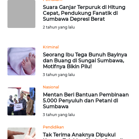
WN
Suara Ganjar Terpuruk di Hitung
Cepat, Pendukung Fanatik di
JABAR
Sumbawa Depresi Berat
2 tahun yang lalu
WN
BANTEN
Kriminal
WN
Seorang Ibu Tega Bunuh Bayinya
NTT
dan Buang di Sungai Sumbawa,
Motifnya Bikin Pilu!
3 tahun yang lalu
WN
KEPRI
Nasional
Mentan Beri Bantuan Pembinaan
WN
5.000 Penyuluh dan Petani di
PAPUA
Sumbawa
3 tahun yang lalu
WN
Pendidikan
PAPUA
BARAT
Tak Terima Anaknya Dipukul