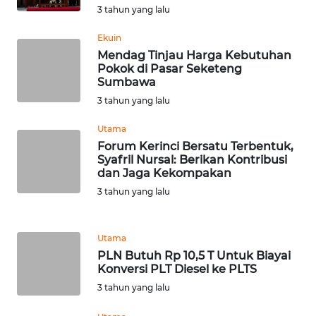
3 tahun yang lalu
WN
Ekuin
SULBAR
Mendag Tinjau Harga Kebutuhan
Pokok di Pasar Seketeng
WN
Sumbawa
BABEL
3 tahun yang lalu
WN
Utama
SUMBAR
Forum Kerinci Bersatu Terbentuk,
Syafril Nursal: Berikan Kontribusi
dan Jaga Kekompakan
WN
3 tahun yang lalu
SUMSEL
WN
Utama
BENGKULU
PLN Butuh Rp 10,5 T Untuk Biayai
Konversi PLT Diesel ke PLTS
WN
3 tahun yang lalu
LAMPUNG