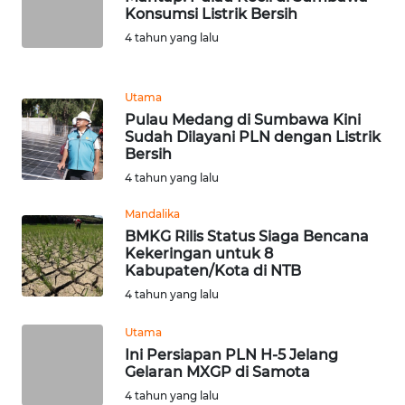
Konsumsi Listrik Bersih
WN
4 tahun yang lalu
LANGKAT
Utama
WN
Pulau Medang di Sumbawa Kini
TAPANULI
Sudah Dilayani PLN dengan Listrik
SELATAN
Bersih
4 tahun yang lalu
WN
TANJUNG
Mandalika
LESUNG
BMKG Rilis Status Siaga Bencana
Kekeringan untuk 8
Kabupaten/Kota di NTB
WN
KARO
4 tahun yang lalu
Utama
WN
Ini Persiapan PLN H-5 Jelang
SIMALUNGUN
Gelaran MXGP di Samota
4 tahun yang lalu