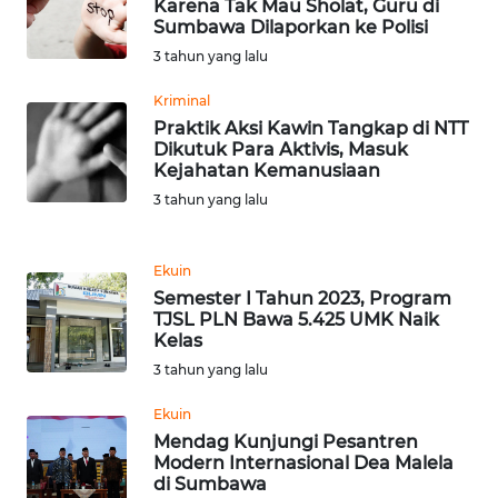
Karena Tak Mau Sholat, Guru di
Sumbawa Dilaporkan ke Polisi
WN
3 tahun yang lalu
RIAU
Kriminal
WN
Praktik Aksi Kawin Tangkap di NTT
SERAMBI
Dikutuk Para Aktivis, Masuk
Kejahatan Kemanusiaan
3 tahun yang lalu
WN
JAMBI
Ekuin
WN
Semester I Tahun 2023, Program
SULTRA
TJSL PLN Bawa 5.425 UMK Naik
Kelas
3 tahun yang lalu
WN
NTB
Ekuin
Mendag Kunjungi Pesantren
WN
Modern Internasional Dea Malela
SULTENG
di Sumbawa