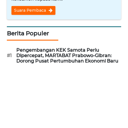
WN
Suara Pembaca
CIREBON
WN
Berita Populer
INDRAMAYU
WN
Pengembangan KEK Samota Perlu
KUNINGAN
#1
Dipercepat, MARTABAT Prabowo-Gibran:
Dorong Pusat Pertumbuhan Ekonomi Baru
WN
MAJALENGKA
WN
SUBANG
WN
SUKABUMI