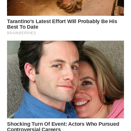
WAHANA
KONSUMEN
WAHANA
LISTRIK
WAHANA
TRAVEL
WAHANA
TV
WAHANANEWS
ID
WAHANANEWS
CO ID