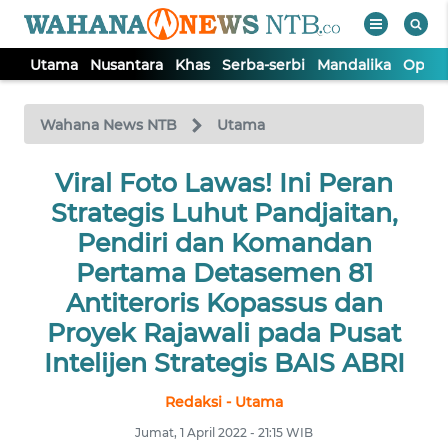
Utama
Nusantara
Khas
Serba-serbi
Mandalika
Opini
WAHANA
Tutup
TV
Wahana News NTB
Utama
UTAMA
Viral Foto Lawas! Ini Peran
Strategis Luhut Pandjaitan,
NUSANTARA
Pendiri dan Komandan
Pertama Detasemen 81
KHAS
Antiteroris Kopassus dan
Proyek Rajawali pada Pusat
SERBA-
Intelijen Strategis BAIS ABRI
SERBI
Redaksi - Utama
MANDALIKA
Jumat, 1 April 2022 - 21:15 WIB