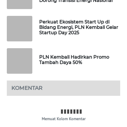
Dorong Transisi Energi Nasional
KOPEKLIN
Perkuat Ekosistem Start Up di
Bidang Energi, PLN Kembali Gelar
PORTAL
Startup Day 2025
KONSUMEN
FORWAMKI
PLN Kembali Hadirkan Promo
Tambah Daya 50%
ALPERKLINAS
FORJASIDA
KOMENTAR
TAMBANG
NEWS
SITUNGIR
Memuat Kolom Komentar
NEWS