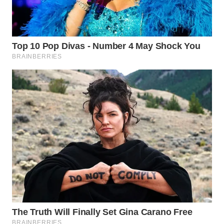
WN
LABUHANBATU
WN
TAPANULI
TENGAH
WN DELI
SERDANG
WN
TEBING
TINGGI
WN
PAKPAK
WN
KARAWANG