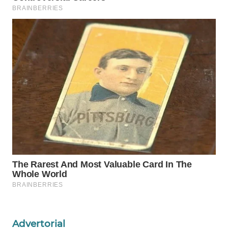
WAHANANEWS
NET
WAHANA
SPORT
WAHANA
UMKM
WAHANA
SELEB
WAHANA
PERSONA
WAHANA
OTOMOTIF
Advertorial