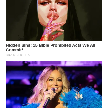
WN
LANGKAT
WN
TAPANULI
SELATAN
WN
TANJUNG
LESUNG
WN
KARO
WN
SIMALUNGUN