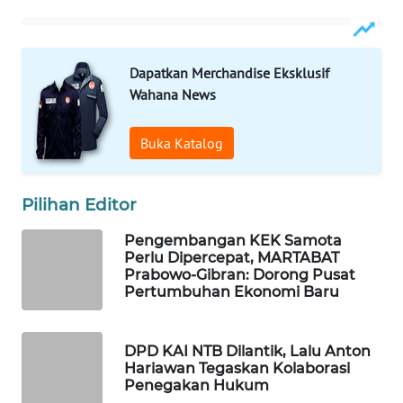
WAHANA
HEALTH
Dapatkan Merchandise Eksklusif
WAHANA
Wahana News
DESA
WISATA
Buka Katalog
LAPAK
WAHANA
Pilihan Editor
Pengembangan KEK Samota
Wahana
Perlu Dipercepat, MARTABAT
Network
Prabowo-Gibran: Dorong Pusat
Pertumbuhan Ekonomi Baru
KONSUMEN
LISTRIK
DPD KAI NTB Dilantik, Lalu Anton
Hariawan Tegaskan Kolaborasi
MASYARAKAT
Penegakan Hukum
KELISTRIKAN