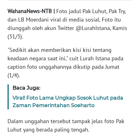
MEDIA
SIBER
WahanaNews-NTB |
Foto jadul Pak Luhut, Pak Try,
dan LB Moerdani viral di media sosial. Foto itu
REDAKSI
diunggah oleh akun Twitter @LurahIstana, Kamis
(31/3).
KARIR
"Sedikit akan memberikan kisi kisi tentang
DISCLAIMER
keadaan negara saat ini," cuit Lurah Istana pada
caption foto unggahannya dikutip pada Jumat
Wahana
(1/4).
News
Regional
Baca Juga:
Viral! Foto Lama Ungkap Sosok Luhut pada
WN
Zaman Pemerintahan Soeharto
SUMUT
Dalam unggahan tersebut tampak jelas foto Pak
WN
Luhut yang berada paling tengah.
JAKARTA