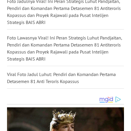
Foto Jadulnya Viral! Ini Peran Strategis Luhut Pandjaitan,
Pendiri dan Komandan Pertama Detasemen 81 Antiteroris
WN
KALTENG
Kopassus dan Proyek Rajawali pada Pusat Intelijen
Strategis BAIS ABRI
WN
KALTARA
Foto Lawasnya Viral! Ini Peran Strategis Luhut Pandjaitan,
Pendiri dan Komandan Pertama Detasemen 81 Antiteroris
WN
Kopassus dan Proyek Rajawali pada Pusat Intelijen
KALSEL
Strategis BAIS ABRI
WN
Viral Foto Jadul Luhut: Pendiri dan Komandan Pertama
KALTIM
Detasemen 81 Anti Teroris Kopassus
WN
SULSEL
WN
GORONTALO