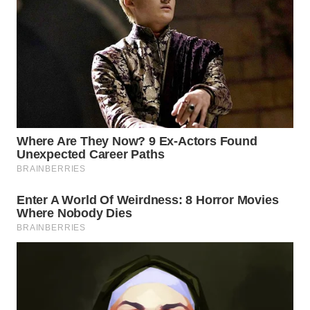
WN
SULUT
WN
MALUKU
WN
MALUT
WN
DAIRI
WN
DANAU
TOBA
WN
NIAS