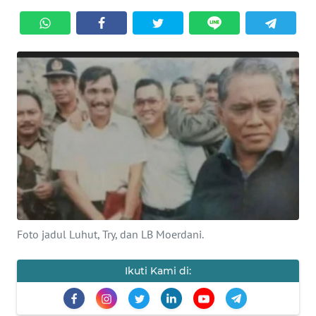
OPINI
Informasi
INDEKS
BERITA
KONTAK
KAMI
INFO
IKLAN
Foto jadul Luhut, Try, dan LB Moerdani.
TENTANG
KAMI
Ikuti Kami di:
PEDOMAN