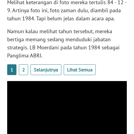
Melihat keterangan di foto mereka tertulis 84 - 12 -
9. Artinya foto ini, foto zaman dulu, diambil pada
WN
tahun 1984. Tapi belum jelas dalam acara apa.
RIAU
Namun kalau melihat tahun tersebut, mereka
WN
bertiga memang sedang menduduki jabatan
SERAMBI
strategis. LB Moerdani pada tahun 1984 sebagai
Panglima ABRI.
WN
JAMBI
1
2
Selanjutnya
Lihat Semua
WN
SULTRA
WN
NTB
WN
SULTENG