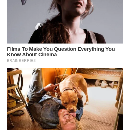
WN
BORNEO
Wahana
Media
Group
WAHANA
NEWS
WAHANA
TANI
WAHANA
ADVOKAT
WAHANA
INFRASTRUKTUR