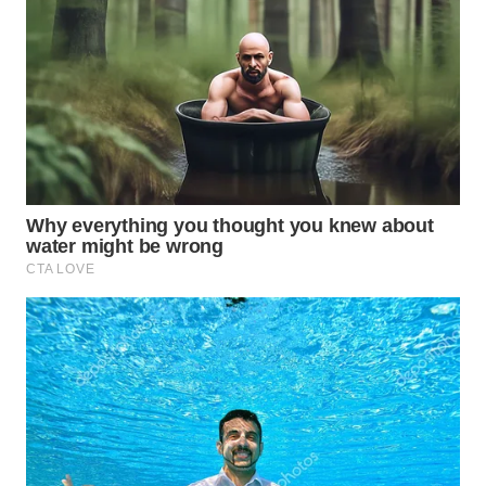
PADANG
LAWAS
WN
SUMEDANG
WN
CIANJUR
WN
KEPULAUAN
SERIBU
WN
TANGERANG
WN
BINJAI