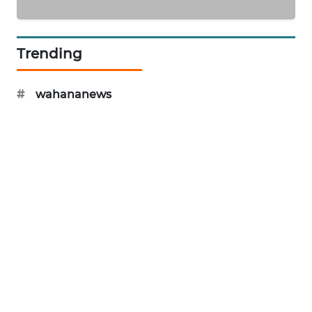
KRT
NEWS
Trending
KARING
NEWS
#
wahananews
JURNAL
MARITIM
HUMBANG
NEWS
GARONGGANG
NEWS
FISUELRI
ID