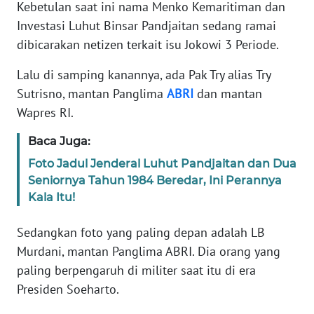
Kebetulan saat ini nama Menko Kemaritiman dan
WN
Investasi Luhut Binsar Pandjaitan sedang ramai
JABAR
dibicarakan netizen terkait isu Jokowi 3 Periode.
WN
Lalu di samping kanannya, ada Pak Try alias Try
BANTEN
Sutrisno, mantan Panglima
ABRI
dan mantan
Wapres RI.
WN
NTT
Baca Juga:
Foto Jadul Jenderal Luhut Pandjaitan dan Dua
WN
Seniornya Tahun 1984 Beredar, Ini Perannya
KEPRI
Kala Itu!
WN
Sedangkan foto yang paling depan adalah LB
PAPUA
Murdani, mantan Panglima ABRI. Dia orang yang
paling berpengaruh di militer saat itu di era
WN
Presiden Soeharto.
PAPUA
BARAT