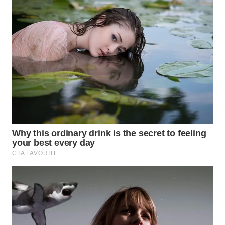
WN
SURABAYA
WN
NATUNA
WN
BINTAN
WN
MANDALIKA
WN
LIKUPANG
WN
LABUANBAJO