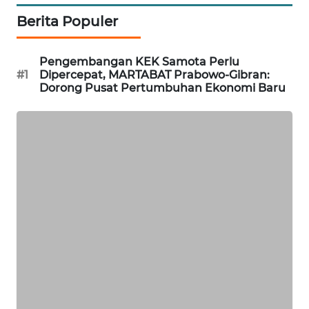
Berita Populer
SIDIKALANG
NEWS
Pengembangan KEK Samota Perlu
SIBARAGAS
#1
Dipercepat, MARTABAT Prabowo-Gibran:
Dorong Pusat Pertumbuhan Ekonomi Baru
NEWS
METRO
SIANTAR
NEWS
METRO
MEDAN
NEWS
METRO
JAKARTA
NEWS