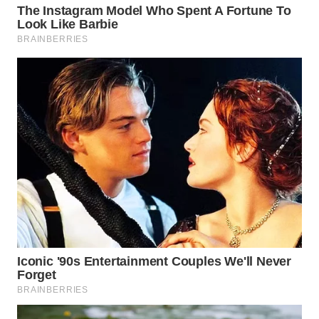
WN
PURWAKARTA
WN
PRIANGAN
TIMUR
WN
SEMARANG
WN
SOLO
WN
BOROBUDUR
WN
MADURA