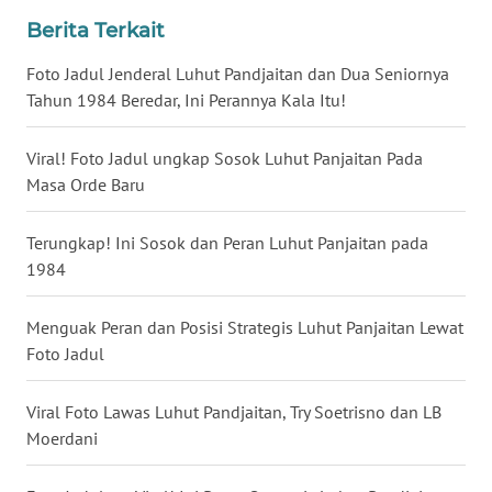
Berita Terkait
WN
JATENG
Foto Jadul Jenderal Luhut Pandjaitan dan Dua Seniornya
Tahun 1984 Beredar, Ini Perannya Kala Itu!
WN
NUSANTARA
Viral! Foto Jadul ungkap Sosok Luhut Panjaitan Pada
Masa Orde Baru
WN
JOGJA
Terungkap! Ini Sosok dan Peran Luhut Panjaitan pada
1984
WN
JATIM
Menguak Peran dan Posisi Strategis Luhut Panjaitan Lewat
Foto Jadul
WN
BALI
Viral Foto Lawas Luhut Pandjaitan, Try Soetrisno dan LB
Moerdani
WN
KALBAR