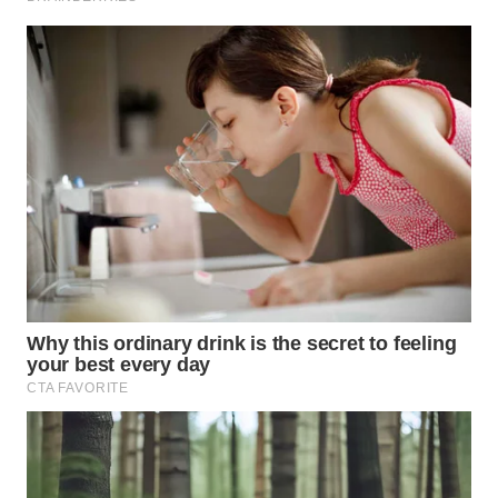
WN
BEKASI
WN
BOGOR
WN
DEPOK
WN
TAPANULI
UTARA
WN
SAMOSIR
WN