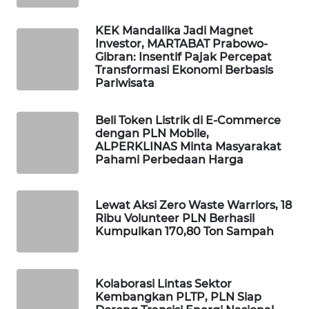
WALINKI
KEK Mandalika Jadi Magnet
ID
Investor, MARTABAT Prabowo-
Gibran: Insentif Pajak Percepat
Transformasi Ekonomi Berbasis
MAWAKA
Pariwisata
ID
Beli Token Listrik di E-Commerce
MARTABAT
dengan PLN Mobile,
NET
ALPERKLINAS Minta Masyarakat
Pahami Perbedaan Harga
PLN
WATCH
Lewat Aksi Zero Waste Warriors, 18
Ribu Volunteer PLN Berhasil
Kumpulkan 170,80 Ton Sampah
MKLI
LPKKI
Kolaborasi Lintas Sektor
Kembangkan PLTP, PLN Siap
LKKI