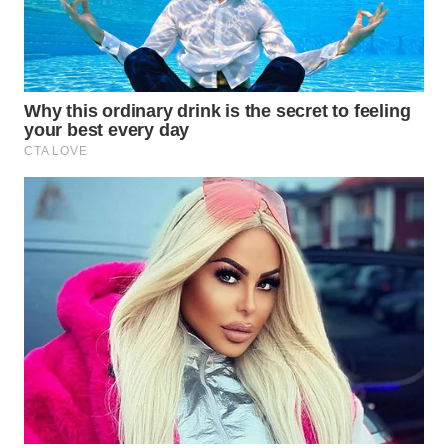
WN
CIREBON
WN
INDRAMAYU
WN
KUNINGAN
WN
MAJALENGKA
WN
SUBANG
WN
SUKABUMI