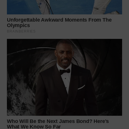
WN
LANGKAT
WN
TAPANULI
SELATAN
WN
TANJUNG
LESUNG
WN
KARO
WN
SIMALUNGUN