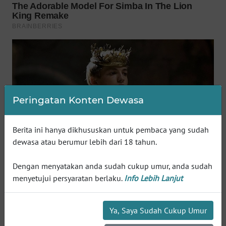
WN
CIREBON
WN
INDRAMAYU
WN
KUNINGAN
Peringatan Konten Dewasa
WN
Berita ini hanya dikhususkan untuk pembaca yang sudah
MAJALENGKA
dewasa atau berumur lebih dari 18 tahun.
WN
Dengan menyatakan anda sudah cukup umur, anda sudah
SUBANG
menyetujui persyaratan berlaku.
Info Lebih Lanjut
WN
SUKABUMI
Ya, Saya Sudah Cukup Umur