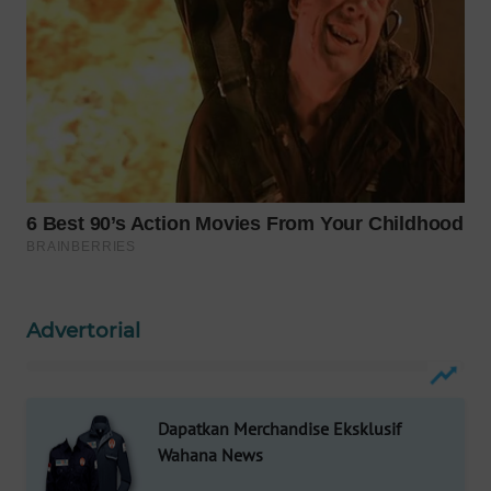
WAHANANEWS
NET
WAHANA
SPORT
WAHANA
UMKM
WAHANA
SELEB
Advertorial
WAHANA
PERSONA
Dapatkan Merchandise Eksklusif
WAHANA
Wahana News
OTOMOTIF