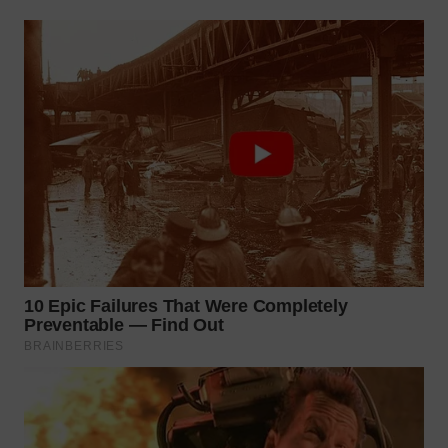
WAHANA
KONSUMEN
WAHANA
LISTRIK
WAHANA
TRAVEL
WAHANA
TV
WAHANANEWS
ID
WAHANANEWS
CO ID