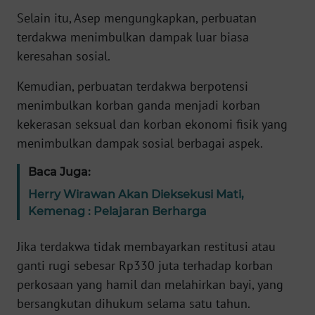
WN
Selain itu, Asep mengungkapkan, perbuatan
JABAR
terdakwa menimbulkan dampak luar biasa
keresahan sosial.
WN
BANTEN
Kemudian, perbuatan terdakwa berpotensi
menimbulkan korban ganda menjadi korban
WN
kekerasan seksual dan korban ekonomi fisik yang
NTT
menimbulkan dampak sosial berbagai aspek.
WN
Baca Juga:
KEPRI
Herry Wirawan Akan Dieksekusi Mati,
Kemenag : Pelajaran Berharga
WN
PAPUA
Jika terdakwa tidak membayarkan restitusi atau
ganti rugi sebesar Rp330 juta terhadap korban
WN
perkosaan yang hamil dan melahirkan bayi, yang
PAPUA
bersangkutan dihukum selama satu tahun.
BARAT