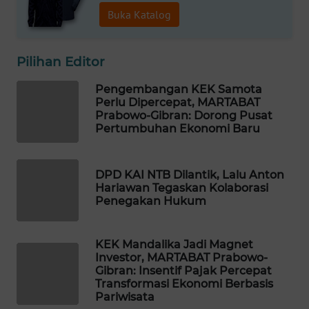
Buka Katalog
WAHANA
HEALTH
Pilihan Editor
WAHANA
DESA
Pengembangan KEK Samota
WISATA
Perlu Dipercepat, MARTABAT
Prabowo-Gibran: Dorong Pusat
Pertumbuhan Ekonomi Baru
LAPAK
WAHANA
DPD KAI NTB Dilantik, Lalu Anton
Wahana
Hariawan Tegaskan Kolaborasi
Network
Penegakan Hukum
KONSUMEN
KEK Mandalika Jadi Magnet
LISTRIK
Investor, MARTABAT Prabowo-
Gibran: Insentif Pajak Percepat
Transformasi Ekonomi Berbasis
MASYARAKAT
Pariwisata
KELISTRIKAN