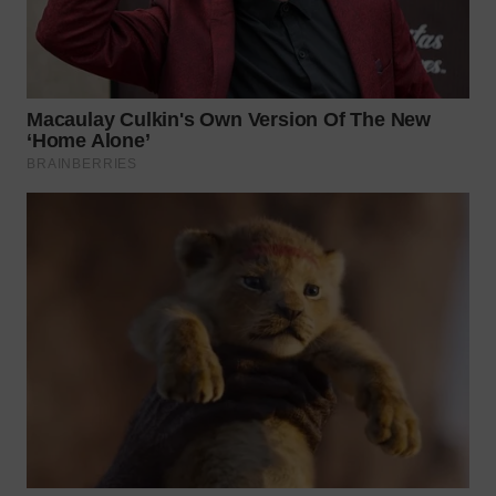
PADANG
LAWAS
WN
SUMEDANG
WN
CIANJUR
WN
KEPULAUAN
SERIBU
WN
TANGERANG
WN
BINJAI