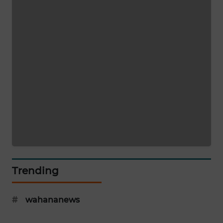
SIDIKALANG
NEWS
SIBARAGAS
NEWS
METRO
SIANTAR
NEWS
METRO
MEDAN
NEWS
Trending
METRO
JAKARTA
#
wahananews
NEWS