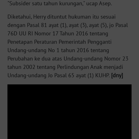
"Subsider satu tahun kurungan," ucap Asep.
WN
Diketahui, Herry dituntut hukuman itu sesuai
RIAU
dengan Pasal 81 ayat (1), ayat (3), ayat (5), jo Pasal
76D UU RI Nomor 17 Tahun 2016 tentang
WN
Penetapan Peraturan Pemerintah Pengganti
SERAMBI
Undang-undang No 1 tahun 2016 tentang
Perubahan ke dua atas Undang-undang Nomor 23
WN
JAMBI
tahun 2002 tentang Perlindungan Anak menjadi
Undang-undang Jo Pasal 65 ayat (1) KUHP.
[dny]
WN
SULTRA
WN
NTB
WN
SULTENG