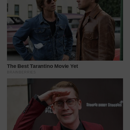
WN
BEKASI
WN
BOGOR
WN
DEPOK
WN
TAPANULI
UTARA
WN
SAMOSIR
WN