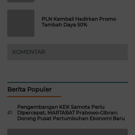
KOPEKLIN
PLN Kembali Hadirkan Promo
Tambah Daya 50%
PORTAL
KONSUMEN
KOMENTAR
FORWAMKI
ALPERKLINAS
FORJASIDA
Berita Populer
TAMBANG
NEWS
Pengembangan KEK Samota Perlu
#1
Dipercepat, MARTABAT Prabowo-Gibran:
Dorong Pusat Pertumbuhan Ekonomi Baru
SITUNGIR
NEWS