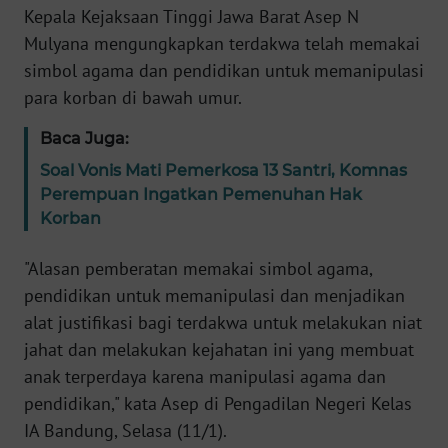
MEDIA
Kepala Kejaksaan Tinggi Jawa Barat Asep N
SIBER
Mulyana mengungkapkan terdakwa telah memakai
simbol agama dan pendidikan untuk memanipulasi
REDAKSI
para korban di bawah umur.
KARIR
Baca Juga:
Soal Vonis Mati Pemerkosa 13 Santri, Komnas
DISCLAIMER
Perempuan Ingatkan Pemenuhan Hak
Korban
Wahana
News
"Alasan pemberatan memakai simbol agama,
Regional
pendidikan untuk memanipulasi dan menjadikan
alat justifikasi bagi terdakwa untuk melakukan niat
WN
SUMUT
jahat dan melakukan kejahatan ini yang membuat
anak terperdaya karena manipulasi agama dan
WN
pendidikan," kata Asep di Pengadilan Negeri Kelas
JAKARTA
IA Bandung, Selasa (11/1).