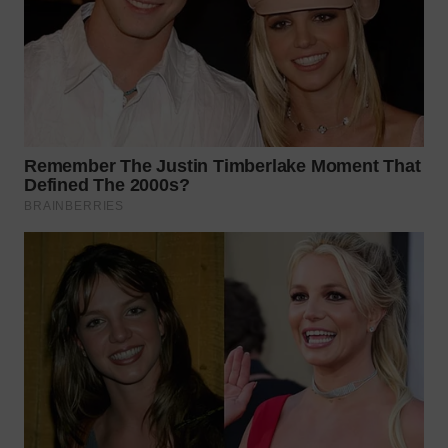
WN
SURABAYA
WN
NATUNA
WN
BINTAN
WN
MANDALIKA
WN
LIKUPANG
WN
LABUANBAJO