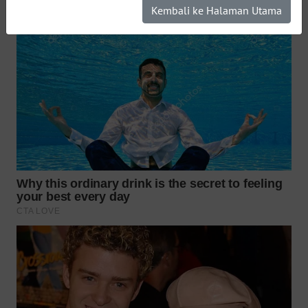
Kembali ke Halaman Utama
WN
PURWAKARTA
WN
PRIANGAN
TIMUR
WN
SEMARANG
WN
SOLO
WN
BOROBUDUR
WN
MADURA