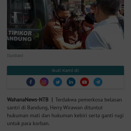
OPINI
Informasi
INDEKS
BERITA
Ilustrasi
KONTAK
KAMI
Ikuti Kami di:
INFO
IKLAN
WahanaNews-NTB |
Terdakwa pemerkosa belasan
TENTANG
santri di Bandung, Herry Wirawan dituntut
KAMI
hukuman mati dan hukuman kebiri serta ganti rugi
untuk para korban.
PEDOMAN