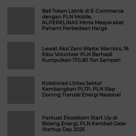
Beli Token Listrik di E-Commerce
WALINKI
dengan PLN Mobile,
ID
ALPERKLINAS Minta Masyarakat
Pahami Perbedaan Harga
MAWAKA
ID
Lewat Aksi Zero Waste Warriors, 18
Ribu Volunteer PLN Berhasil
MARTABAT
Kumpulkan 170,80 Ton Sampah
NET
PLN
Kolaborasi Lintas Sektor
WATCH
Kembangkan PLTP, PLN Siap
Dorong Transisi Energi Nasional
MKLI
Perkuat Ekosistem Start Up di
LPKKI
Bidang Energi, PLN Kembali Gelar
Startup Day 2025
LKKI