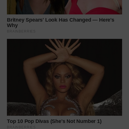
WN
BORNEO
Wahana
Media
Group
WAHANA
NEWS
WAHANA
TANI
WAHANA
ADVOKAT
WAHANA
INFRASTRUKTUR