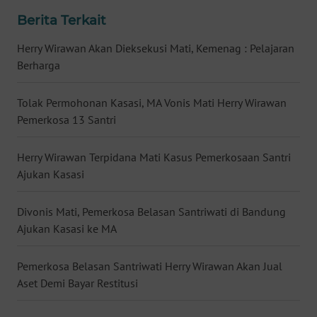
Berita Terkait
WN
JATENG
Herry Wirawan Akan Dieksekusi Mati, Kemenag : Pelajaran
Berharga
WN
NUSANTARA
Tolak Permohonan Kasasi, MA Vonis Mati Herry Wirawan
Pemerkosa 13 Santri
WN
JOGJA
Herry Wirawan Terpidana Mati Kasus Pemerkosaan Santri
Ajukan Kasasi
WN
JATIM
Divonis Mati, Pemerkosa Belasan Santriwati di Bandung
Ajukan Kasasi ke MA
WN
BALI
Pemerkosa Belasan Santriwati Herry Wirawan Akan Jual
Aset Demi Bayar Restitusi
WN
KALBAR