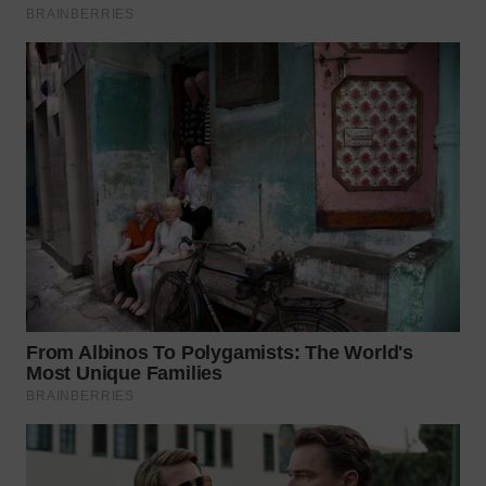
WN
LABUHANBATU
WN
TAPANULI
TENGAH
WN DELI
SERDANG
WN
TEBING
TINGGI
WN
PAKPAK
WN
KARAWANG