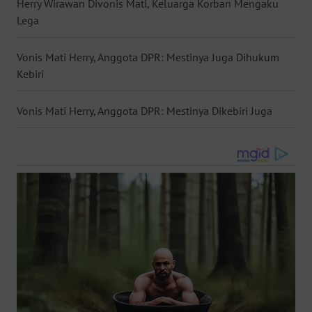
Herry Wirawan Divonis Mati, Keluarga Korban Mengaku
WN
Lega
KALTENG
Vonis Mati Herry, Anggota DPR: Mestinya Juga Dihukum
WN
Kebiri
KALTARA
Vonis Mati Herry, Anggota DPR: Mestinya Dikebiri Juga
WN
KALSEL
WN
KALTIM
WN
SULSEL
WN
GORONTALO