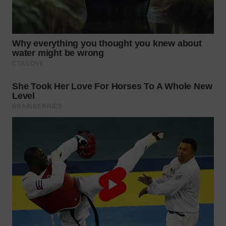
WN
SULUT
WN
MALUKU
WN
MALUT
WN
DAIRI
WN
DANAU
TOBA
WN
NIAS