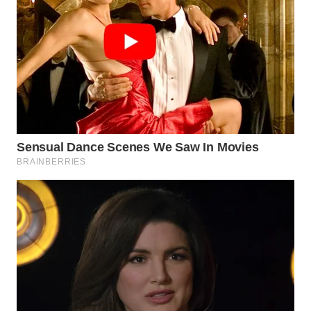
WN
BORNEO
Wahana
Media
Group
WAHANA
NEWS
WAHANA
TANI
WAHANA
ADVOKAT
WAHANA
INFRASTRUKTUR