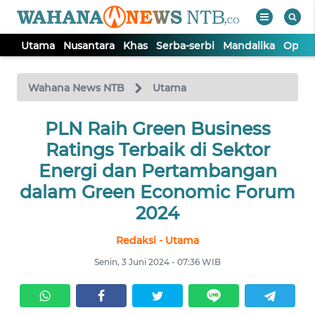
Utama
Nusantara
Khas
Serba-serbi
Mandalika
Opini
WAHANA
Tutup
TV
Wahana News NTB
Utama
UTAMA
PLN Raih Green Business
Ratings Terbaik di Sektor
NUSANTARA
Energi dan Pertambangan
dalam Green Economic Forum
KHAS
2024
Redaksi - Utama
SERBA-
SERBI
Senin, 3 Juni 2024 - 07:36 WIB
MANDALIKA