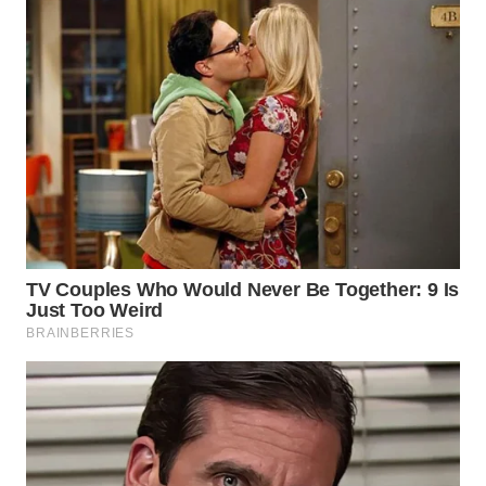
WN
SULUT
WN
MALUKU
WN
MALUT
WN
DAIRI
WN
DANAU
TOBA
WN
NIAS