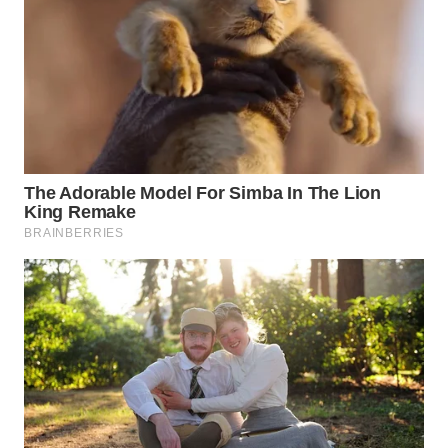
WN
CIREBON
WN
INDRAMAYU
WN
KUNINGAN
WN
MAJALENGKA
WN
SUBANG
WN
SUKABUMI