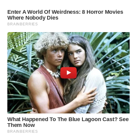
WN
BEKASI
WN
BOGOR
WN
DEPOK
WN
TAPANULI
UTARA
WN
SAMOSIR
WN