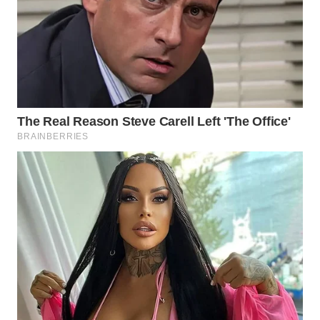
WN
LANGKAT
WN
TAPANULI
SELATAN
WN
TANJUNG
LESUNG
WN
KARO
WN
SIMALUNGUN