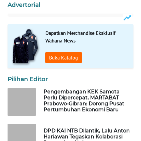
Advertorial
WAHANA
HEALTH
WAHANA
Dapatkan Merchandise Eksklusif
DESA
Wahana News
WISATA
Buka Katalog
LAPAK
WAHANA
Pilihan Editor
Wahana
Network
Pengembangan KEK Samota
Perlu Dipercepat, MARTABAT
Prabowo-Gibran: Dorong Pusat
KONSUMEN
Pertumbuhan Ekonomi Baru
LISTRIK
MASYARAKAT
DPD KAI NTB Dilantik, Lalu Anton
Hariawan Tegaskan Kolaborasi
KELISTRIKAN