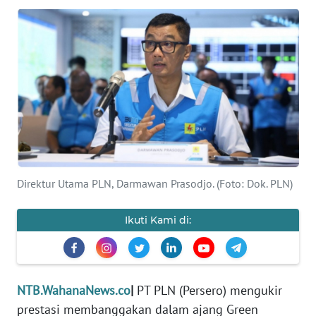
OPINI
Informasi
INDEKS
BERITA
KONTAK
KAMI
Direktur Utama PLN, Darmawan Prasodjo. (Foto: Dok. PLN)
INFO
IKLAN
Ikuti Kami di:
TENTANG
KAMI
NTB.WahanaNews.co
|
PT PLN (Persero) mengukir
PEDOMAN
prestasi membanggakan dalam ajang Green