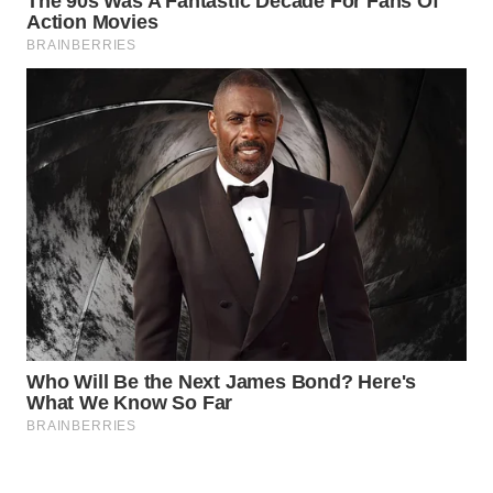
WAHANANEWS
NET
WAHANA
SPORT
WAHANA
UMKM
WAHANA
SELEB
WAHANA
PERSONA
WAHANA
OTOMOTIF