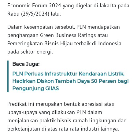
MEDIA
Economic Forum 2024 yang digelar di Jakarta pada
SIBER
Rabu (29/5/2024) lalu.
REDAKSI
Dalam kesempatan tersebut, PLN mendapatkan
penghargaan Green Business Ratings atau
KARIR
Pemeringkatan Bisnis Hijau terbaik di Indonesia
pada sektor energi.
DISCLAIMER
Baca Juga:
Wahana
PLN Perluas Infrastruktur Kendaraan Listrik,
News
Hadirkan Diskon Tambah Daya 50 Persen bagi
Regional
Pengunjung GIIAS
WN
Predikat ini merupakan bentuk apresiasi atas
SUMUT
upaya-upaya yang dilakukan PLN dalam
menjalankan praktik bisnis ramah lingkungan dan
WN
JAKARTA
berkelanjutan di atas rata-rata industri lainnya.