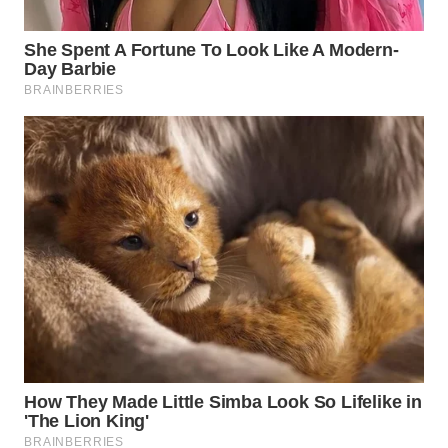
WN
LABUHANBATU
WN
TAPANULI
TENGAH
WN DELI
SERDANG
WN
TEBING
TINGGI
WN
PAKPAK
WN
KARAWANG