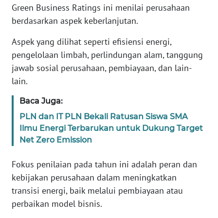
Green Business Ratings ini menilai perusahaan
WN
berdasarkan aspek keberlanjutan.
JABAR
Aspek yang dilihat seperti efisiensi energi,
WN
pengelolaan limbah, perlindungan alam, tanggung
BANTEN
jawab sosial perusahaan, pembiayaan, dan lain-
lain.
WN
NTT
Baca Juga:
PLN dan IT PLN Bekali Ratusan Siswa SMA
WN
Ilmu Energi Terbarukan untuk Dukung Target
KEPRI
Net Zero Emission
WN
Fokus penilaian pada tahun ini adalah peran dan
PAPUA
kebijakan perusahaan dalam meningkatkan
transisi energi, baik melalui pembiayaan atau
WN
PAPUA
perbaikan model bisnis.
BARAT