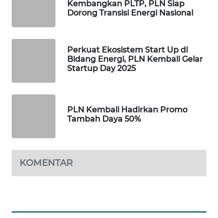
Kembangkan PLTP, PLN Siap
Dorong Transisi Energi Nasional
KOPEKLIN
PORTAL
Perkuat Ekosistem Start Up di
Bidang Energi, PLN Kembali Gelar
KONSUMEN
Startup Day 2025
FORWAMKI
PLN Kembali Hadirkan Promo
ALPERKLINAS
Tambah Daya 50%
FORJASIDA
KOMENTAR
TAMBANG
NEWS
SITUNGIR
NEWS