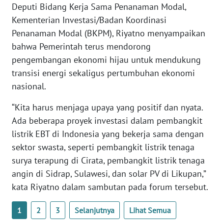
Deputi Bidang Kerja Sama Penanaman Modal,
Kementerian Investasi/Badan Koordinasi
WN
RIAU
Penanaman Modal (BKPM), Riyatno menyampaikan
bahwa Pemerintah terus mendorong
WN
pengembangan ekonomi hijau untuk mendukung
SERAMBI
transisi energi sekaligus pertumbuhan ekonomi
nasional.
WN
JAMBI
“Kita harus menjaga upaya yang positif dan nyata.
Ada beberapa proyek investasi dalam pembangkit
WN
listrik EBT di Indonesia yang bekerja sama dengan
SULTRA
sektor swasta, seperti pembangkit listrik tenaga
surya terapung di Cirata, pembangkit listrik tenaga
WN
angin di Sidrap, Sulawesi, dan solar PV di Likupan,”
NTB
kata Riyatno dalam sambutan pada forum tersebut.
WN
1
2
3
Selanjutnya
Lihat Semua
SULTENG