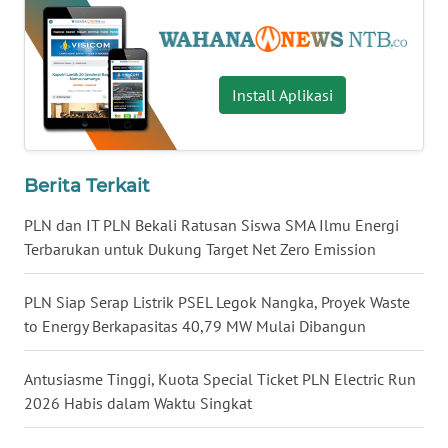
WN
JATENG
Install Aplikasi
WN
NUSANTARA
WN
Berita Terkait
JOGJA
PLN dan IT PLN Bekali Ratusan Siswa SMA Ilmu Energi
Terbarukan untuk Dukung Target Net Zero Emission
WN
JATIM
PLN Siap Serap Listrik PSEL Legok Nangka, Proyek Waste
to Energy Berkapasitas 40,79 MW Mulai Dibangun
WN
BALI
Antusiasme Tinggi, Kuota Special Ticket PLN Electric Run
WN
2026 Habis dalam Waktu Singkat
KALBAR