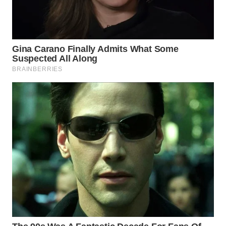
WAHANA
KONSUMEN
WAHANA
LISTRIK
WAHANA
TRAVEL
WAHANA
TV
WAHANANEWS
ID
WAHANANEWS
CO ID