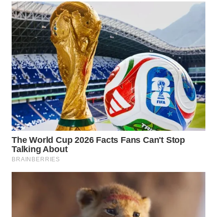
PADANG
LAWAS
WN
SUMEDANG
WN
CIANJUR
WN
KEPULAUAN
SERIBU
WN
TANGERANG
WN
BINJAI