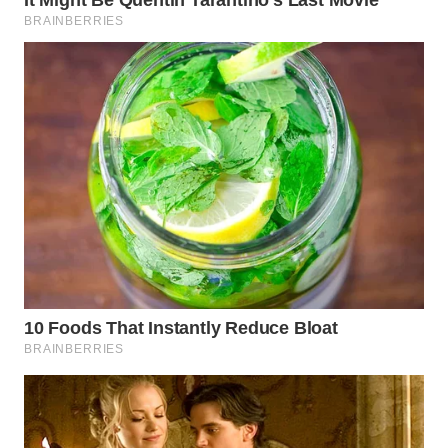
WN
SURABAYA
WN
NATUNA
WN
BINTAN
WN
MANDALIKA
WN
LIKUPANG
WN
LABUANBAJO