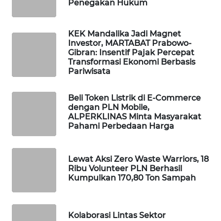
Penegakan Hukum
WALINKI
ID
KEK Mandalika Jadi Magnet
Investor, MARTABAT Prabowo-
Gibran: Insentif Pajak Percepat
MAWAKA
Transformasi Ekonomi Berbasis
ID
Pariwisata
MARTABAT
Beli Token Listrik di E-Commerce
NET
dengan PLN Mobile,
ALPERKLINAS Minta Masyarakat
Pahami Perbedaan Harga
PLN
WATCH
Lewat Aksi Zero Waste Warriors, 18
MKLI
Ribu Volunteer PLN Berhasil
Kumpulkan 170,80 Ton Sampah
LPKKI
Kolaborasi Lintas Sektor
LKKI