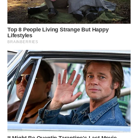
WN
PURWAKARTA
WN
PRIANGAN
TIMUR
WN
SEMARANG
WN
SOLO
WN
BOROBUDUR
WN
MADURA