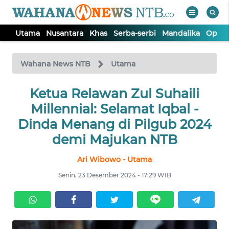
Utama
Nusantara
Khas
Serba-serbi
Mandalika
Opini
WAHANA
Tutup
TV
Wahana News NTB
Utama
UTAMA
Ketua Relawan Zul Suhaili
Millennial: Selamat Iqbal -
NUSANTARA
Dinda Menang di Pilgub 2024
demi Majukan NTB
KHAS
Ari Wibowo - Utama
Senin, 23 Desember 2024 - 17:29 WIB
SERBA-
SERBI
MANDALIKA