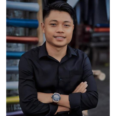
OPINI
Informasi
INDEKS
BERITA
KONTAK
KAMI
INFO
IKLAN
TENTANG
KAMI
PEDOMAN