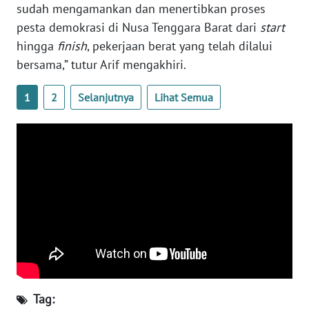
sudah mengamankan dan menertibkan proses
WN
pesta demokrasi di Nusa Tenggara Barat dari
start
JATENG
hingga
finish
, pekerjaan berat yang telah dilalui
bersama,” tutur Arif mengakhiri.
WN
NUSANTARA
1
2
Selanjutnya
Lihat Semua
WN
JOGJA
WN
JATIM
WN
BALI
WN
KALBAR
Tag: