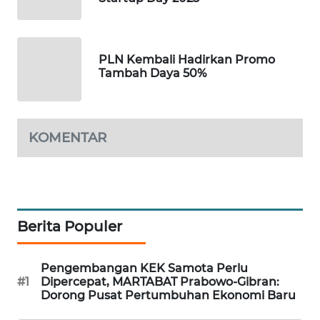
SIDIKALANG
NEWS
PLN Kembali Hadirkan Promo
Tambah Daya 50%
SIBARAGAS
NEWS
METRO
KOMENTAR
SIANTAR
NEWS
METRO
MEDAN
Berita Populer
NEWS
METRO
Pengembangan KEK Samota Perlu
JAKARTA
#1
Dipercepat, MARTABAT Prabowo-Gibran:
Dorong Pusat Pertumbuhan Ekonomi Baru
NEWS