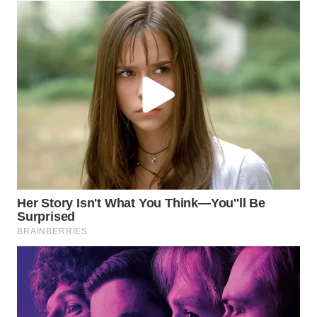
WN
SURABAYA
WN
NATUNA
WN
BINTAN
WN
MANDALIKA
WN
LIKUPANG
WN
LABUANBAJO