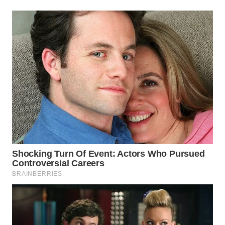
WAHANANEWS
NET
WAHANA
SPORT
WAHANA
UMKM
WAHANA
SELEB
WAHANA
PERSONA
WAHANA
OTOMOTIF