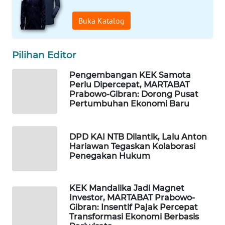
Buka Katalog
WALINKI
ID
Pilihan Editor
MAWAKA
ID
Pengembangan KEK Samota
Perlu Dipercepat, MARTABAT
Prabowo-Gibran: Dorong Pusat
MARTABAT
Pertumbuhan Ekonomi Baru
NET
PLN
DPD KAI NTB Dilantik, Lalu Anton
WATCH
Hariawan Tegaskan Kolaborasi
Penegakan Hukum
MKLI
KEK Mandalika Jadi Magnet
LPKKI
Investor, MARTABAT Prabowo-
Gibran: Insentif Pajak Percepat
Transformasi Ekonomi Berbasis
LKKI