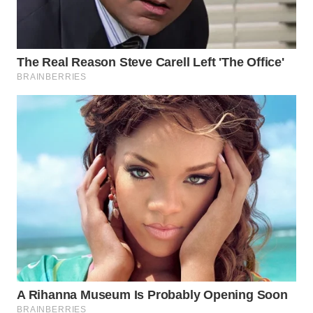
WAHANA
KONSUMEN
WAHANA
LISTRIK
WAHANA
TRAVEL
WAHANA
TV
WAHANANEWS
ID
WAHANANEWS
CO ID