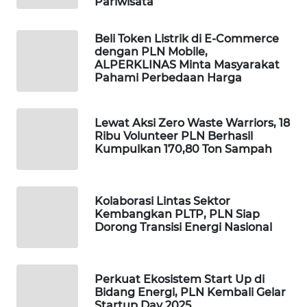
Pariwisata
KOPEKLIN
Beli Token Listrik di E-Commerce
dengan PLN Mobile,
ALPERKLINAS Minta Masyarakat
PORTAL
Pahami Perbedaan Harga
KONSUMEN
FORWAMKI
Lewat Aksi Zero Waste Warriors, 18
Ribu Volunteer PLN Berhasil
Kumpulkan 170,80 Ton Sampah
ALPERKLINAS
FORJASIDA
Kolaborasi Lintas Sektor
Kembangkan PLTP, PLN Siap
Dorong Transisi Energi Nasional
TAMBANG
NEWS
SITUNGIR
Perkuat Ekosistem Start Up di
Bidang Energi, PLN Kembali Gelar
NEWS
Startup Day 2025