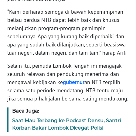
“Kami berharap semoga di bawah kepemimpinan
WN
RIAU
beliau berdua NTB dapat lebih baik dan khusus
melanjutkan program-program pemimpin
WN
sebelumnya. Apa yang kurang baik diperbaiki dan
SERAMBI
apa yang sudah baik dilanjutkan, seperti beasiswa
luar negeri, dalam negeri, dan lain-lain,” harap Arifi
WN
JAMBI
Selain itu, pemuda Lombok Tengah ini mengajak
seluruh relawan dan pendukung menerima dan
WN
mengawal kebijakan ke
gubernur
an NTB terpilih
SULTRA
selama satu periode mendatang. NTB tentu maju
jika semua pihak jalan bersama saling mendukung.
WN
NTB
Baca Juga:
Saat Mau Terbang ke Podcast Densu, Santri
WN
Korban Bakar Lombok Dicegat Polisi
SULTENG