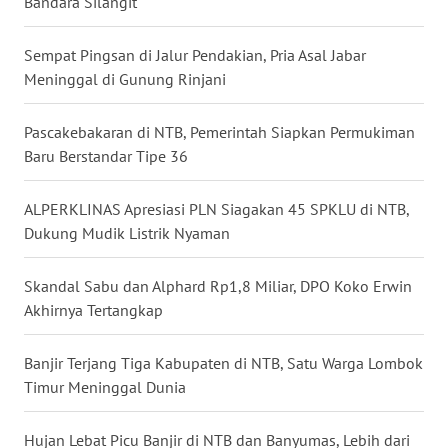
Bandara Silangit
WN
SULUT
Sempat Pingsan di Jalur Pendakian, Pria Asal Jabar
Meninggal di Gunung Rinjani
WN
MALUKU
Pascakebakaran di NTB, Pemerintah Siapkan Permukiman
Baru Berstandar Tipe 36
WN
MALUT
ALPERKLINAS Apresiasi PLN Siagakan 45 SPKLU di NTB,
Dukung Mudik Listrik Nyaman
WN
DAIRI
Skandal Sabu dan Alphard Rp1,8 Miliar, DPO Koko Erwin
Akhirnya Tertangkap
WN
DANAU
TOBA
Banjir Terjang Tiga Kabupaten di NTB, Satu Warga Lombok
Timur Meninggal Dunia
WN
NIAS
Hujan Lebat Picu Banjir di NTB dan Banyumas, Lebih dari