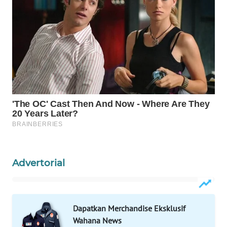
WAHANA
HEALTH
WAHANA
DESA
WISATA
LAPAK
WAHANA
Wahana
Network
Advertorial
KONSUMEN
LISTRIK
Dapatkan Merchandise Eksklusif
MASYARAKAT
Wahana News
KELISTRIKAN