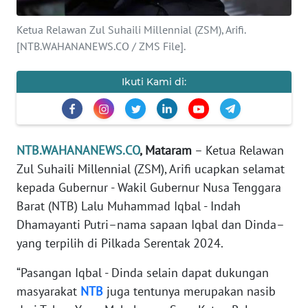
MEDIA
SIBER
Ketua Relawan Zul Suhaili Millennial (ZSM), Arifi.
[NTB.WAHANANEWS.CO / ZMS File].
REDAKSI
Ikuti Kami di:
KARIR
DISCLAIMER
NTB.WAHANANEWS.CO
, Mataram
– Ketua Relawan
Wahana
Zul Suhaili Millennial (ZSM), Arifi ucapkan selamat
News
Regional
kepada Gubernur - Wakil Gubernur Nusa Tenggara
Barat (NTB) Lalu Muhammad Iqbal - Indah
WN
Dhamayanti Putri–nama sapaan Iqbal dan Dinda–
SUMUT
yang terpilih di Pilkada Serentak 2024.
“Pasangan Iqbal - Dinda selain dapat dukungan
WN
JAKARTA
masyarakat
NTB
juga tentunya merupakan nasib