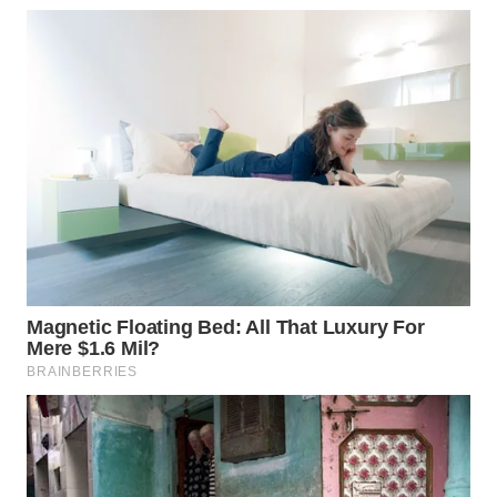
WN
LABUHANBATU
WN
TAPANULI
TENGAH
WN DELI
SERDANG
WN
TEBING
TINGGI
WN
PAKPAK
WN
KARAWANG