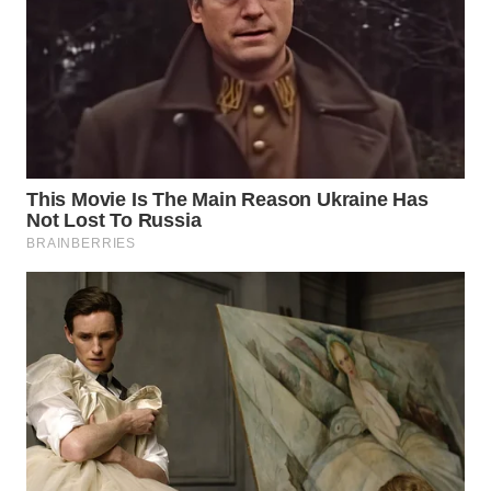
PADANG
LAWAS
WN
SUMEDANG
WN
CIANJUR
WN
KEPULAUAN
SERIBU
WN
TANGERANG
WN
BINJAI