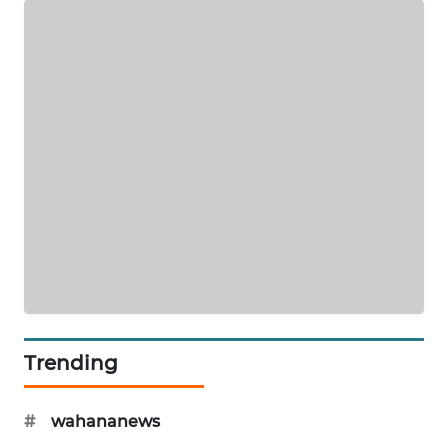
KRT
NEWS
KARING
NEWS
JURNAL
MARITIM
HUMBANG
NEWS
GARONGGANG
NEWS
Trending
FISUELRI
ID
#
wahananews