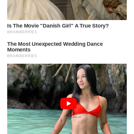
WN
CIREBON
WN
INDRAMAYU
WN
KUNINGAN
WN
MAJALENGKA
WN
SUBANG
WN
SUKABUMI