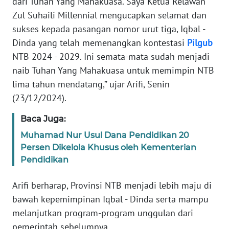
dari Tuhan Yang Mahakuasa. Saya Ketua Relawan
WN
Zul Suhaili Millennial mengucapkan selamat dan
JABAR
sukses kepada pasangan nomor urut tiga, Iqbal -
Dinda yang telah memenangkan kontestasi
Pilgub
WN
NTB 2024 - 2029. Ini semata-mata sudah menjadi
BANTEN
naib Tuhan Yang Mahakuasa untuk memimpin NTB
lima tahun mendatang,” ujar Arifi, Senin
WN
(23/12/2024).
NTT
Baca Juga:
WN
Muhamad Nur Usul Dana Pendidikan 20
KEPRI
Persen Dikelola Khusus oleh Kementerian
Pendidikan
WN
PAPUA
Arifi berharap, Provinsi NTB menjadi lebih maju di
bawah kepemimpinan Iqbal - Dinda serta mampu
WN
PAPUA
melanjutkan program-program unggulan dari
BARAT
pemerintah sebelumnya.