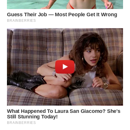
WN
PURWAKARTA
WN
PRIANGAN
TIMUR
WN
SEMARANG
WN
SOLO
WN
BOROBUDUR
WN
MADURA