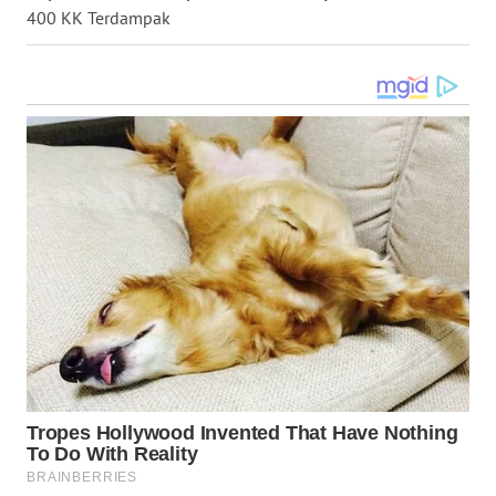
400 KK Terdampak
WN
LANGKAT
WN
TAPANULI
SELATAN
WN
TANJUNG
LESUNG
WN
KARO
WN
SIMALUNGUN