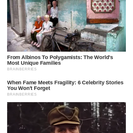
WN
BEKASI
WN
BOGOR
WN
DEPOK
WN
TAPANULI
UTARA
WN
SAMOSIR
WN