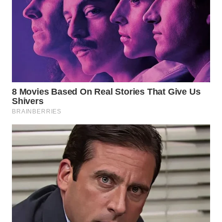
WN
BORNEO
Wahana
Media
Group
WAHANA
NEWS
WAHANA
TANI
WAHANA
ADVOKAT
WAHANA
INFRASTRUKTUR