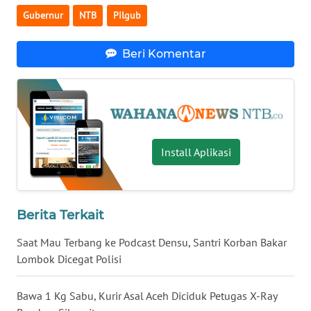
Gubernur
NTB
Pilgub
WN
KALTENG
Beri Komentar
WN
KALTARA
WN
KALSEL
Install Aplikasi
WN
KALTIM
Berita Terkait
WN
SULSEL
Saat Mau Terbang ke Podcast Densu, Santri Korban Bakar
Lombok Dicegat Polisi
WN
GORONTALO
Bawa 1 Kg Sabu, Kurir Asal Aceh Diciduk Petugas X-Ray