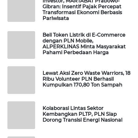
Investor, MARTABAT Prabowo-
Gibran: Insentif Pajak Percepat
Transformasi Ekonomi Berbasis
KOPEKLIN
Pariwisata
PORTAL
Beli Token Listrik di E-Commerce
KONSUMEN
dengan PLN Mobile,
ALPERKLINAS Minta Masyarakat
Pahami Perbedaan Harga
FORWAMKI
ALPERKLINAS
Lewat Aksi Zero Waste Warriors, 18
Ribu Volunteer PLN Berhasil
Kumpulkan 170,80 Ton Sampah
FORJASIDA
TAMBANG
Kolaborasi Lintas Sektor
NEWS
Kembangkan PLTP, PLN Siap
Dorong Transisi Energi Nasional
SITUNGIR
NEWS