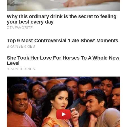
WN
CIREBON
WN
INDRAMAYU
WN
KUNINGAN
WN
MAJALENGKA
WN
SUBANG
WN
SUKABUMI