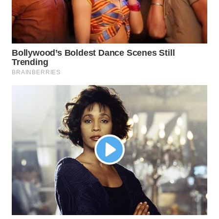
WN
PURWAKARTA
WN
PRIANGAN
TIMUR
WN
SEMARANG
WN
SOLO
WN
BOROBUDUR
WN
MADURA