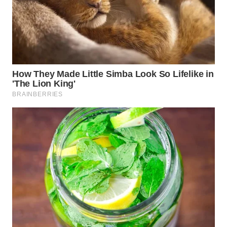
WAHANA
KONSUMEN
WAHANA
LISTRIK
WAHANA
TRAVEL
WAHANA
TV
WAHANANEWS
ID
WAHANANEWS
CO ID