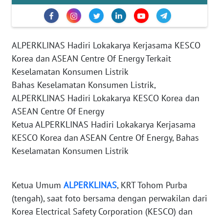
MEDIA
SIBER
REDAKSI
ALPERKLINAS Hadiri Lokakarya Kerjasama KESCO
Korea dan ASEAN Centre Of Energy Terkait
KARIR
Keselamatan Konsumen Listrik
Bahas Keselamatan Konsumen Listrik,
DISCLAIMER
ALPERKLINAS Hadiri Lokakarya KESCO Korea dan
ASEAN Centre Of Energy
Wahana
News
Ketua ALPERKLINAS Hadiri Lokakarya Kerjasama
Regional
KESCO Korea dan ASEAN Centre Of Energy, Bahas
Keselamatan Konsumen Listrik
WN
SUMUT
Ketua Umum
ALPERKLINAS
, KRT Tohom Purba
WN
(tengah), saat foto bersama dengan perwakilan dari
JAKARTA
Korea Electrical Safety Corporation (KESCO) dan