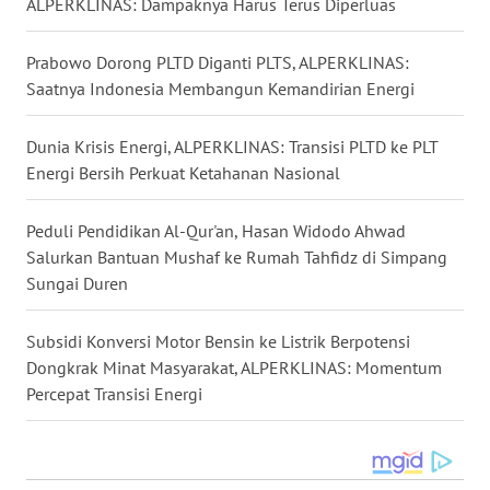
ALPERKLINAS: Dampaknya Harus Terus Diperluas
WN
Prabowo Dorong PLTD Diganti PLTS, ALPERKLINAS:
LANGKAT
Saatnya Indonesia Membangun Kemandirian Energi
WN
Dunia Krisis Energi, ALPERKLINAS: Transisi PLTD ke PLT
TAPANULI
SELATAN
Energi Bersih Perkuat Ketahanan Nasional
WN
Peduli Pendidikan Al-Qur'an, Hasan Widodo Ahwad
TANJUNG
Salurkan Bantuan Mushaf ke Rumah Tahfidz di Simpang
LESUNG
Sungai Duren
WN
Subsidi Konversi Motor Bensin ke Listrik Berpotensi
KARO
Dongkrak Minat Masyarakat, ALPERKLINAS: Momentum
Percepat Transisi Energi
WN
SIMALUNGUN