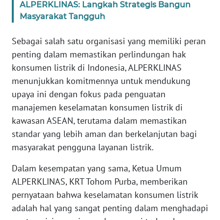
ALPERKLINAS: Langkah Strategis Bangun
Masyarakat Tangguh
WN
SULBAR
Sebagai salah satu organisasi yang memiliki peran
penting dalam memastikan perlindungan hak
WN
BABEL
konsumen listrik di Indonesia, ALPERKLINAS
menunjukkan komitmennya untuk mendukung
WN
upaya ini dengan fokus pada penguatan
SUMBAR
manajemen keselamatan konsumen listrik di
kawasan ASEAN, terutama dalam memastikan
WN
standar yang lebih aman dan berkelanjutan bagi
SUMSEL
masyarakat pengguna layanan listrik.
WN
Dalam kesempatan yang sama, Ketua Umum
BENGKULU
ALPERKLINAS, KRT Tohom Purba, memberikan
pernyataan bahwa keselamatan konsumen listrik
WN
adalah hal yang sangat penting dalam menghadapi
LAMPUNG