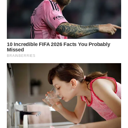
PADANG
LAWAS
WN
SUMEDANG
WN
CIANJUR
WN
KEPULAUAN
SERIBU
WN
TANGERANG
WN
BINJAI