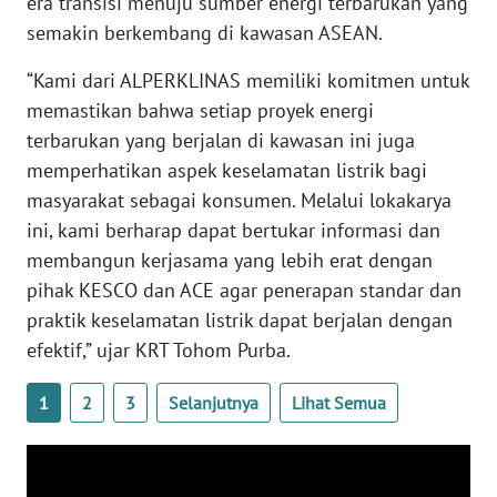
era transisi menuju sumber energi terbarukan yang
semakin berkembang di kawasan ASEAN.
WN
JATENG
“Kami dari ALPERKLINAS memiliki komitmen untuk
memastikan bahwa setiap proyek energi
WN
terbarukan yang berjalan di kawasan ini juga
NUSANTARA
memperhatikan aspek keselamatan listrik bagi
masyarakat sebagai konsumen. Melalui lokakarya
WN
JOGJA
ini, kami berharap dapat bertukar informasi dan
membangun kerjasama yang lebih erat dengan
WN
pihak KESCO dan ACE agar penerapan standar dan
JATIM
praktik keselamatan listrik dapat berjalan dengan
efektif,” ujar KRT Tohom Purba.
WN
BALI
1
2
3
Selanjutnya
Lihat Semua
WN
KALBAR