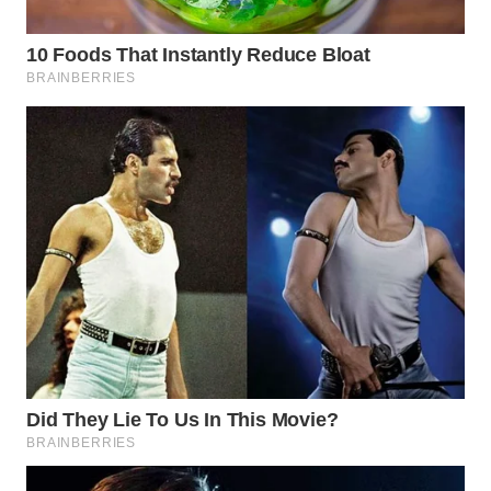
WAHANANEWS
NET
WAHANA
SPORT
WAHANA
UMKM
WAHANA
SELEB
WAHANA
PERSONA
WAHANA
OTOMOTIF