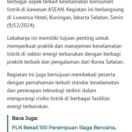
berbagai aspek terkait keselamatan konsumen
listrik di kawasan ASEAN. Kegiatan ini berlangsung
WN
di Luwansa Hotel, Kuningan, Jakarta Selatan, Senin
RIAU
(9/12/2024).
WN
Lokakarya ini memiliki tujuan penting untuk
SERAMBI
memperkuat praktik dan manajemen keselamatan
listrik di sektor energi terbarukan dengan berbagi
WN
praktik terbaik dan pengalaman dari Korea Selatan.
JAMBI
Kegiatan ini juga bertujuan membekali peserta
WN
dengan pemahaman terkait standar keselamatan
SULTRA
dan penerapan teknologi terkini dalam
mengurangi risiko listrik di berbagai fasilitas
WN
NTB
energi terbarukan.
Baca Juga:
WN
SULTENG
PLN Bekali 100 Perempuan Siaga Bencana,