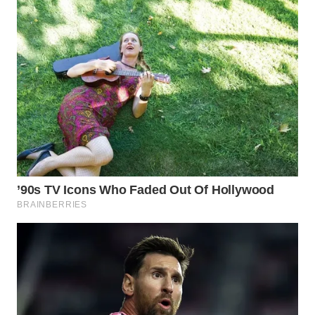
WN
BEKASI
WN
BOGOR
WN
DEPOK
WN
TAPANULI
UTARA
WN
SAMOSIR
WN