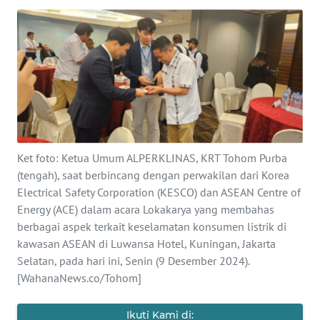
OPINI
Informasi
INDEKS
BERITA
KONTAK
Ket foto: Ketua Umum ALPERKLINAS, KRT Tohom Purba
KAMI
(tengah), saat berbincang dengan perwakilan dari Korea
Electrical Safety Corporation (KESCO) dan ASEAN Centre of
INFO
Energy (ACE) dalam acara Lokakarya yang membahas
IKLAN
berbagai aspek terkait keselamatan konsumen listrik di
kawasan ASEAN di Luwansa Hotel, Kuningan, Jakarta
TENTANG
Selatan, pada hari ini, Senin (9 Desember 2024).
KAMI
[WahanaNews.co/Tohom]
PEDOMAN
Ikuti Kami di: