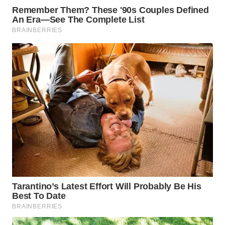
WN
LABUHANBATU
WN
TAPANULI
TENGAH
WN DELI
SERDANG
WN
TEBING
TINGGI
WN
PAKPAK
WN
KARAWANG