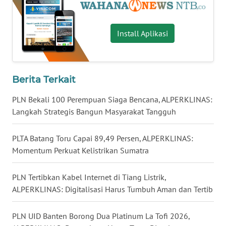
WN
SULUT
Install Aplikasi
WN
MALUKU
Berita Terkait
WN
MALUT
PLN Bekali 100 Perempuan Siaga Bencana, ALPERKLINAS:
Langkah Strategis Bangun Masyarakat Tangguh
WN
DAIRI
PLTA Batang Toru Capai 89,49 Persen, ALPERKLINAS:
Momentum Perkuat Kelistrikan Sumatra
WN
DANAU
PLN Tertibkan Kabel Internet di Tiang Listrik,
TOBA
ALPERKLINAS: Digitalisasi Harus Tumbuh Aman dan Tertib
WN
PLN UID Banten Borong Dua Platinum La Tofi 2026,
NIAS