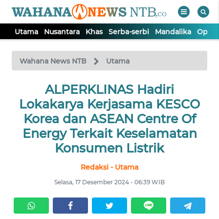
Utama
Nusantara
Khas
Serba-serbi
Mandalika
Opini
WAHANA
Tutup
TV
Wahana News NTB
Utama
UTAMA
ALPERKLINAS Hadiri
Lokakarya Kerjasama KESCO
NUSANTARA
Korea dan ASEAN Centre Of
Energy Terkait Keselamatan
KHAS
Konsumen Listrik
Redaksi - Utama
SERBA-
SERBI
Selasa, 17 Desember 2024 - 06:39 WIB
MANDALIKA