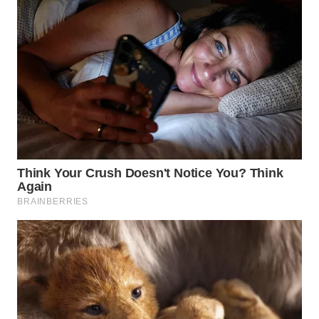
WN
BORNEO
Wahana
Media
Group
WAHANA
NEWS
WAHANA
TANI
WAHANA
ADVOKAT
WAHANA
INFRASTRUKTUR