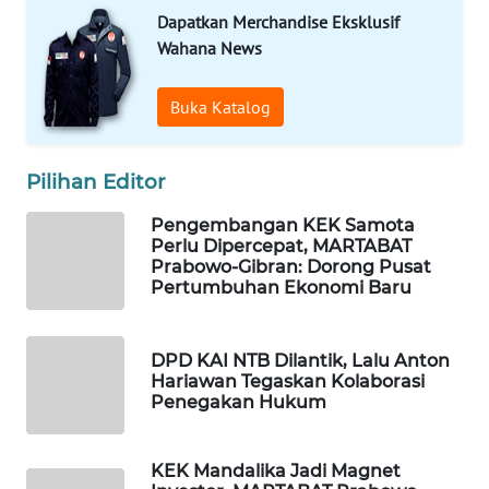
Dapatkan Merchandise Eksklusif
WALINKI
Wahana News
ID
Buka Katalog
MAWAKA
ID
Pilihan Editor
MARTABAT
Pengembangan KEK Samota
NET
Perlu Dipercepat, MARTABAT
Prabowo-Gibran: Dorong Pusat
PLN
Pertumbuhan Ekonomi Baru
WATCH
DPD KAI NTB Dilantik, Lalu Anton
MKLI
Hariawan Tegaskan Kolaborasi
Penegakan Hukum
LPKKI
KEK Mandalika Jadi Magnet
LKKI