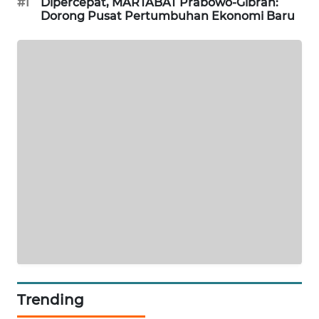
#1
Dipercepat, MARTABAT Prabowo-Gibran:
KRT
Dorong Pusat Pertumbuhan Ekonomi Baru
NEWS
KARING
NEWS
JURNAL
MARITIM
HUMBANG
NEWS
GARONGGANG
NEWS
FISUELRI
ID
Trending