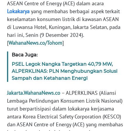
ASEAN Centre of Energy (ACE) dalam acara
WN
Lokakarya
yang membahas berbagai aspek terkait
JABAR
keselamatan konsumen listrik di kawasan ASEAN
di Luwansa Hotel, Kuningan, Jakarta Selatan, pada
WN
hari ini, Senin (9 Desember 2024).
BANTEN
[
WahanaNews.co/Tohom
]
WN
Baca Juga:
NTT
PSEL Legok Nangka Targetkan 40,79 MW,
ALPERKLINAS: PLN Menghubungkan Solusi
WN
KEPRI
Sampah dan Ketahanan Energi
Jakarta.WahanaNews.co
– ALPERKLINAS (Aliansi
WN
PAPUA
Lembaga Perlindungan Konsumen Listrik Nasional)
turut berpartisipasi dalam lokakarya kerjasama
WN
antara Korea Electrical Safety Corporation (KESCO)
PAPUA
dan ASEAN Centre of Energy (ACE) yang membahas
BARAT