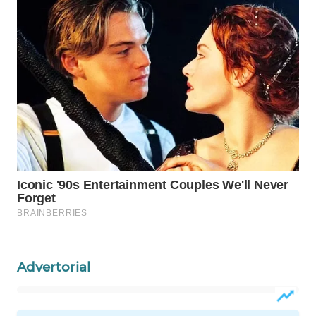
WAHANA
HEALTH
WAHANA
DESA
WISATA
LAPAK
WAHANA
Wahana
Network
KONSUMEN
LISTRIK
Advertorial
MASYARAKAT
KELISTRIKAN