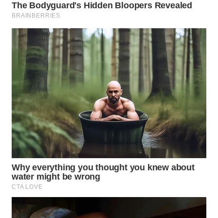
WN
SURABAYA
WN
NATUNA
WN
BINTAN
WN
MANDALIKA
WN
LIKUPANG
WN
LABUANBAJO