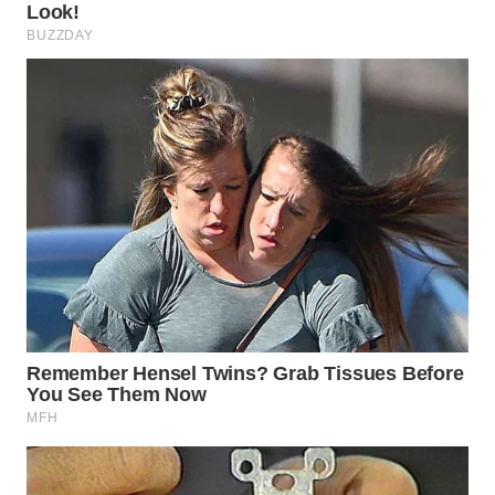
WN
BEKASI
WN
BOGOR
WN
DEPOK
WN
TAPANULI
UTARA
WN
SAMOSIR
WN