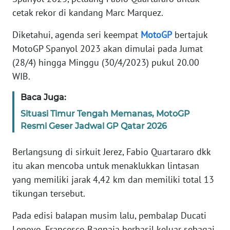
SIBER
cetak rekor di kandang Marc Marquez.
Diketahui, agenda seri keempat
MotoGP
bertajuk
REDAKSI
MotoGP Spanyol 2023 akan dimulai pada Jumat
(28/4) hingga Minggu (30/4/2023) pukul 20.00
KARIR
WIB.
DISCLAIMER
Baca Juga:
Situasi Timur Tengah Memanas, MotoGP
Wahana
Resmi Geser Jadwal GP Qatar 2026
News
Regional
Berlangsung di sirkuit Jerez, Fabio Quartararo dkk
WN
itu akan mencoba untuk menaklukkan lintasan
SUMUT
yang memiliki jarak 4,42 km dan memiliki total 13
tikungan tersebut.
WN
JAKARTA
Pada edisi balapan musim lalu, pembalap Ducati
Lenovo, Francesco Bagnaia berhasil keluar sebagai