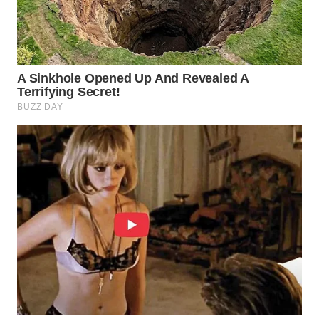
WN
PURWAKARTA
WN
PRIANGAN
TIMUR
WN
SEMARANG
WN
SOLO
WN
BOROBUDUR
WN
MADURA