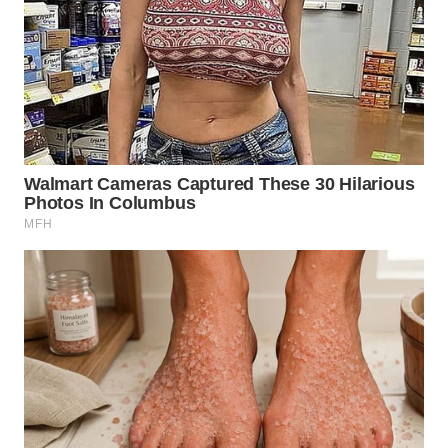
WN
LANGKAT
WN
TAPANULI
SELATAN
WN
TANJUNG
LESUNG
WN
KARO
WN
SIMALUNGUN