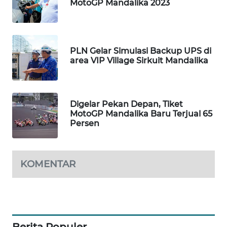
MotoGP Mandalika 2023
WAHANA
HEALTH
WAHANA
PLN Gelar Simulasi Backup UPS di
DESA
area VIP Village Sirkuit Mandalika
WISATA
LAPAK
Digelar Pekan Depan, Tiket
WAHANA
MotoGP Mandalika Baru Terjual 65
Persen
Wahana
Network
KOMENTAR
KONSUMEN
LISTRIK
MASYARAKAT
KELISTRIKAN