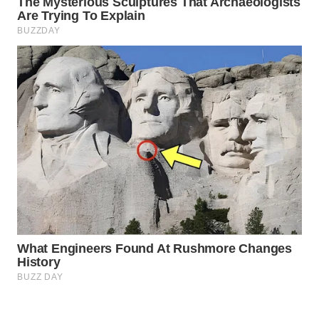
WN
BORNEO
Wahana
Media
Group
WAHANA
NEWS
WAHANA
TANI
WAHANA
ADVOKAT
WAHANA
INFRASTRUKTUR