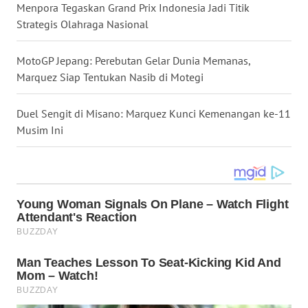
Menpora Tegaskan Grand Prix Indonesia Jadi Titik
WN
Strategis Olahraga Nasional
KALTENG
MotoGP Jepang: Perebutan Gelar Dunia Memanas,
WN
Marquez Siap Tentukan Nasib di Motegi
KALTARA
Duel Sengit di Misano: Marquez Kunci Kemenangan ke-11
WN
Musim Ini
KALSEL
WN
KALTIM
WN
SULSEL
WN
GORONTALO