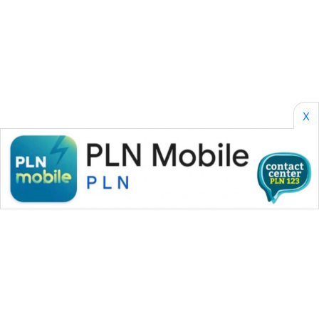
PERAPKI
NEWS
SONYA
ASA
NEWS
X