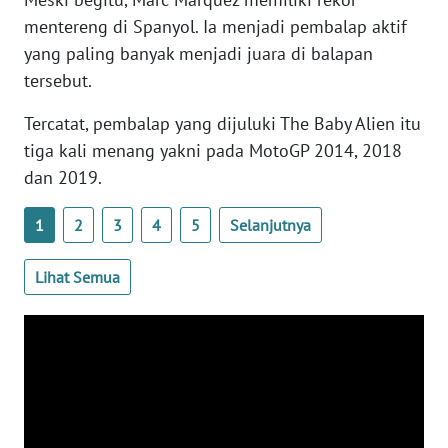
mentereng di Spanyol. Ia menjadi pembalap aktif
WN
yang paling banyak menjadi juara di balapan
RIAU
tersebut.
WN
Tercatat, pembalap yang dijuluki The Baby Alien itu
SERAMBI
tiga kali menang yakni pada MotoGP 2014, 2018
dan 2019.
WN
JAMBI
1
2
3
4
5
Selanjutnya
WN
Lihat Semua
SULTRA
WN
NTB
WN
SULTENG