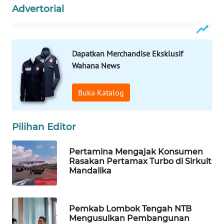
Advertorial
WAHANA
KONSUMEN
WAHANA
Dapatkan Merchandise Eksklusif
LISTRIK
Wahana News
WAHANA
Buka Katalog
TRAVEL
Pilihan Editor
WAHANA
TV
Pertamina Mengajak Konsumen
Rasakan Pertamax Turbo di Sirkuit
WAHANANEWS
Mandalika
ID
WAHANANEWS
Pemkab Lombok Tengah NTB
CO ID
Mengusulkan Pembangunan