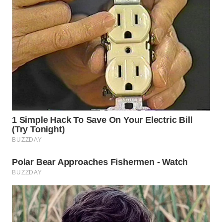
PADANG
LAWAS
WN
SUMEDANG
WN
CIANJUR
WN
KEPULAUAN
SERIBU
WN
TANGERANG
WN
BINJAI