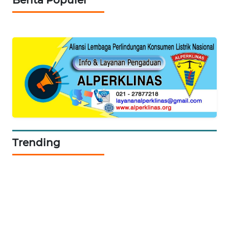
Berita Populer
WALINKI
ID
MAWAKA
ID
MARTABAT
NET
PLN
Trending
WATCH
MKLI
LPKKI
LKKI