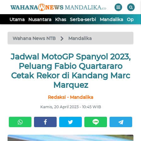
Utama
Nusantara
Khas
Serba-serbi
Mandalika
Opini
WAHANA
Tutup
TV
Wahana News NTB
Mandalika
UTAMA
Jadwal MotoGP Spanyol 2023,
Peluang Fabio Quartararo
NUSANTARA
Cetak Rekor di Kandang Marc
Marquez
KHAS
Redaksi - Mandalika
Kamis, 20 April 2023 - 10:45 WIB
SERBA-
SERBI
MANDALIKA