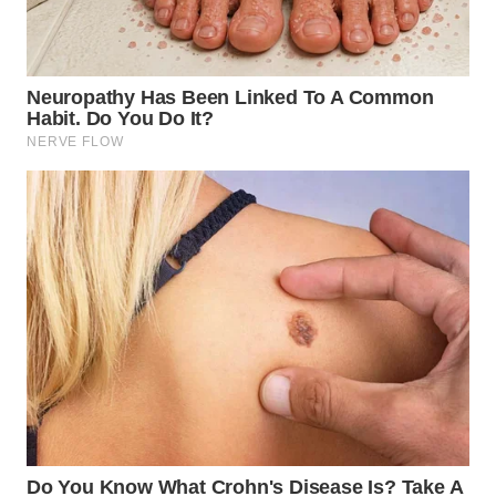
WN
LABUHANBATU
WN
TAPANULI
TENGAH
WN DELI
SERDANG
WN
TEBING
TINGGI
WN
PAKPAK
WN
KARAWANG