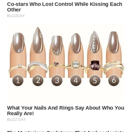
WN
SURABAYA
WN
NATUNA
WN
BINTAN
WN
MANDALIKA
WN
LIKUPANG
WN
LABUANBAJO