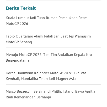
WN
Berita Terkait
JATENG
Kuala Lumpur Jadi Tuan Rumah Pembukaan Resmi
MotoGP 2026
WN
NUSANTARA
Fabio Quartararo Alami Patah Jari Saat Tes Pramusim
MotoGP Sepang
WN
JOGJA
Menuju MotoGP 2026, Tim-Tim Andalkan Kepala Kru
WN
Berpengalaman
JATIM
Dorna Umumkan Kalender MotoGP 2026: GP Brasil
WN
Kembali, Mandalika Tetap Jadi Magnet Asia
BALI
Marco Bezzecchi Bersinar di Phillip Island, Bawa Aprilia
WN
Raih Kemenangan Berharga
KALBAR