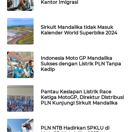
Kantor Imigrasi
WAHANANEWS
NET
Sirkuit Mandalika tidak Masuk
WAHANA
Kalender World Superbike 2024
SPORT
WAHANA
Indonesia Moto GP Mandalika
UMKM
Sukses dengan Listrik PLN Tanpa
Kedip
WAHANA
SELEB
Pantau Kesiapan Listrik Race
WAHANA
Ketiga MotoGP, Direktur Distribusi
PERSONA
PLN Kunjungi Sirkuit Mandalika
WAHANA
OTOMOTIF
PLN NTB Hadirkan SPKLU di