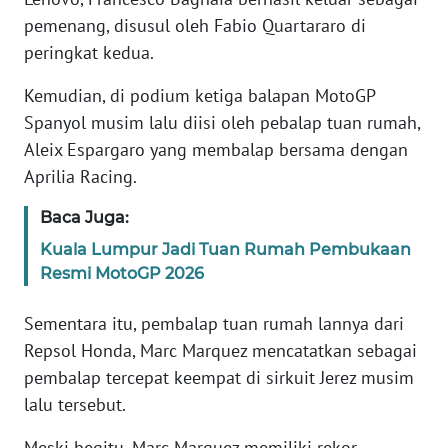
WN
pemenang, disusul oleh Fabio Quartararo di
JABAR
peringkat kedua.
Kemudian, di podium ketiga balapan MotoGP
WN
BANTEN
Spanyol musim lalu diisi oleh pebalap tuan rumah,
Aleix Espargaro yang membalap bersama dengan
WN
Aprilia Racing.
NTT
Baca Juga:
WN
Kuala Lumpur Jadi Tuan Rumah Pembukaan
KEPRI
Resmi MotoGP 2026
WN
Sementara itu, pembalap tuan rumah lannya dari
PAPUA
Repsol Honda, Marc Marquez mencatatkan sebagai
pembalap tercepat keempat di sirkuit Jerez musim
WN
lalu tersebut.
PAPUA
BARAT
Meski begitu, Marc Marquez memiliki rekor