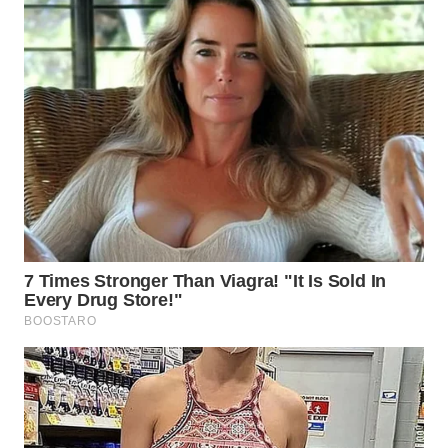
WN
SULUT
WN
MALUKU
WN
MALUT
WN
DAIRI
WN
DANAU
TOBA
WN
NIAS