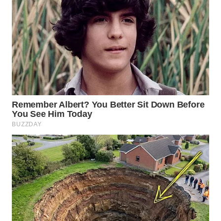
WN
CIREBON
WN
INDRAMAYU
WN
KUNINGAN
WN
MAJALENGKA
WN
SUBANG
WN
SUKABUMI