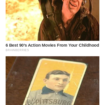
WN
SULUT
WN
MALUKU
WN
MALUT
WN
DAIRI
WN
DANAU
TOBA
WN
NIAS