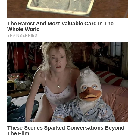
WN
LANGKAT
WN
TAPANULI
SELATAN
WN
TANJUNG
LESUNG
WN
KARO
WN
SIMALUNGUN