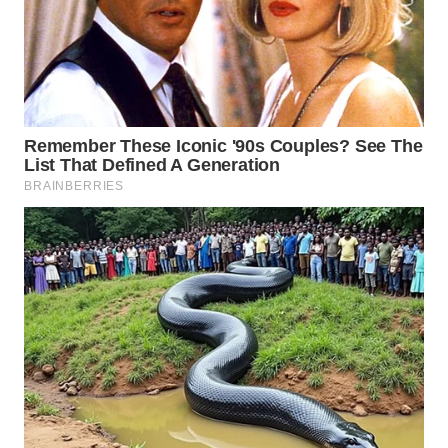
WAHANA
KONSUMEN
WAHANA
LISTRIK
WAHANA
TRAVEL
WAHANA
TV
WAHANANEWS
ID
WAHANANEWS
CO ID