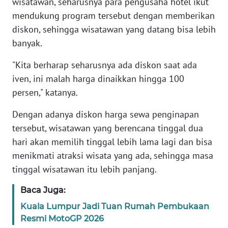
wisatawan, seharusnya para pengusaha hotel ikut
WN
mendukung program tersebut dengan memberikan
JABAR
diskon, sehingga wisatawan yang datang bisa lebih
banyak.
WN
BANTEN
"Kita berharap seharusnya ada diskon saat ada
iven, ini malah harga dinaikkan hingga 100
WN
persen," katanya.
NTT
Dengan adanya diskon harga sewa penginapan
WN
tersebut, wisatawan yang berencana tinggal dua
KEPRI
hari akan memilih tinggal lebih lama lagi dan bisa
menikmati atraksi wisata yang ada, sehingga masa
WN
tinggal wisatawan itu lebih panjang.
PAPUA
Baca Juga:
WN
Kuala Lumpur Jadi Tuan Rumah Pembukaan
PAPUA
Resmi MotoGP 2026
BARAT