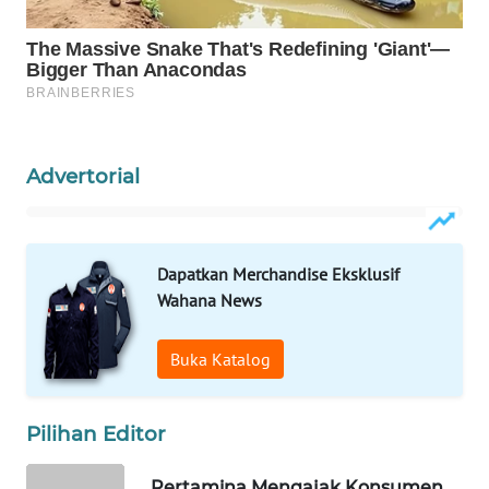
WAHANANEWS
NET
WAHANA
SPORT
Advertorial
WAHANA
UMKM
Dapatkan Merchandise Eksklusif
WAHANA
SELEB
Wahana News
WAHANA
Buka Katalog
PERSONA
Pilihan Editor
WAHANA
OTOMOTIF
Pertamina Mengajak Konsumen