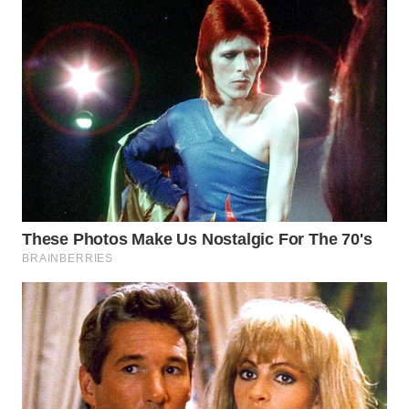
WN
BORNEO
Wahana
Media
Group
WAHANA
NEWS
WAHANA
TANI
WAHANA
ADVOKAT
WAHANA
INFRASTRUKTUR