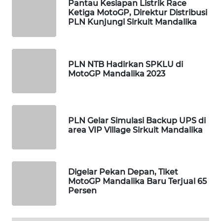
Pantau Kesiapan Listrik Race
Ketiga MotoGP, Direktur Distribusi
WALINKI
PLN Kunjungi Sirkuit Mandalika
ID
MAWAKA
PLN NTB Hadirkan SPKLU di
ID
MotoGP Mandalika 2023
MARTABAT
NET
PLN Gelar Simulasi Backup UPS di
PLN
area VIP Village Sirkuit Mandalika
WATCH
MKLI
Digelar Pekan Depan, Tiket
MotoGP Mandalika Baru Terjual 65
LPKKI
Persen
LKKI