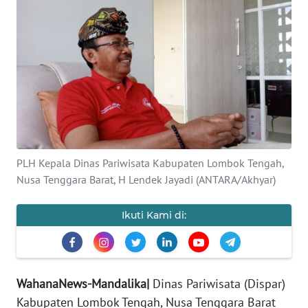
OPINI
Informasi
INDEKS
BERITA
KONTAK
KAMI
PLH Kepala Dinas Pariwisata Kabupaten Lombok Tengah,
Nusa Tenggara Barat, H Lendek Jayadi (ANTARA/Akhyar)
INFO
IKLAN
Ikuti Kami di:
TENTANG
KAMI
WahanaNews-Mandalika|
Dinas Pariwisata (Dispar)
PEDOMAN
Kabupaten Lombok Tengah, Nusa Tenggara Barat
MEDIA