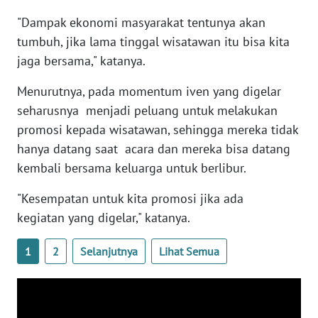
"Dampak ekonomi masyarakat tentunya akan
WN
tumbuh, jika lama tinggal wisatawan itu bisa kita
RIAU
jaga bersama," katanya.
WN
Menurutnya, pada momentum iven yang digelar
SERAMBI
seharusnya menjadi peluang untuk melakukan
promosi kepada wisatawan, sehingga mereka tidak
WN
JAMBI
hanya datang saat acara dan mereka bisa datang
kembali bersama keluarga untuk berlibur.
WN
"Kesempatan untuk kita promosi jika ada
SULTRA
kegiatan yang digelar," katanya.
WN
NTB
1
2
Selanjutnya
Lihat Semua
WN
SULTENG