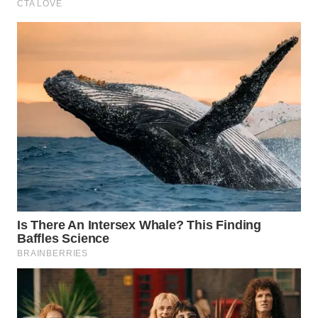
WN
BEKASI
WN
BOGOR
WN
DEPOK
WN
TAPANULI
UTARA
WN
SAMOSIR
WN