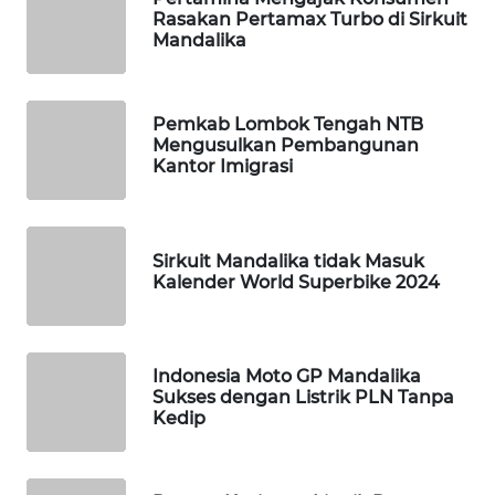
Rasakan Pertamax Turbo di Sirkuit
WAHANA
Mandalika
HEALTH
WAHANA
Pemkab Lombok Tengah NTB
DESA
Mengusulkan Pembangunan
WISATA
Kantor Imigrasi
LAPAK
WAHANA
Sirkuit Mandalika tidak Masuk
Kalender World Superbike 2024
Wahana
Network
KONSUMEN
Indonesia Moto GP Mandalika
LISTRIK
Sukses dengan Listrik PLN Tanpa
Kedip
MASYARAKAT
KELISTRIKAN