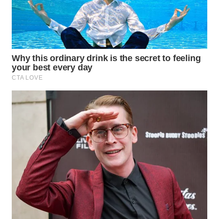
WN
CIREBON
WN
INDRAMAYU
WN
KUNINGAN
WN
MAJALENGKA
WN
SUBANG
WN
SUKABUMI