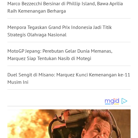
Marco Bezzecchi Bersinar di Phillip Island, Bawa Aprilia
WN
Raih Kemenangan Berharga
KALTENG
Menpora Tegaskan Grand Prix Indonesia Jadi Titik
WN
Strategis Olahraga Nasional
KALTARA
MotoGP Jepang: Perebutan Gelar Dunia Memanas,
WN
Marquez Siap Tentukan Nasib di Motegi
KALSEL
Duel Sengit di Misano: Marquez Kunci Kemenangan ke-11
WN
Musim Ini
KALTIM
WN
SULSEL
WN
GORONTALO