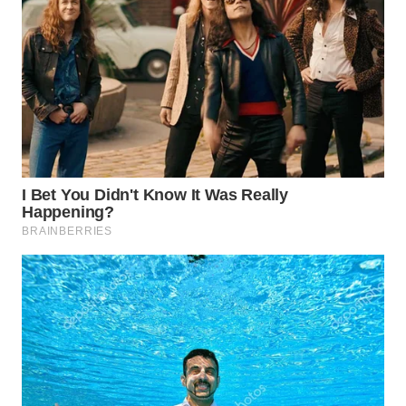
PADANG
LAWAS
WN
SUMEDANG
WN
CIANJUR
WN
KEPULAUAN
SERIBU
WN
TANGERANG
WN
BINJAI