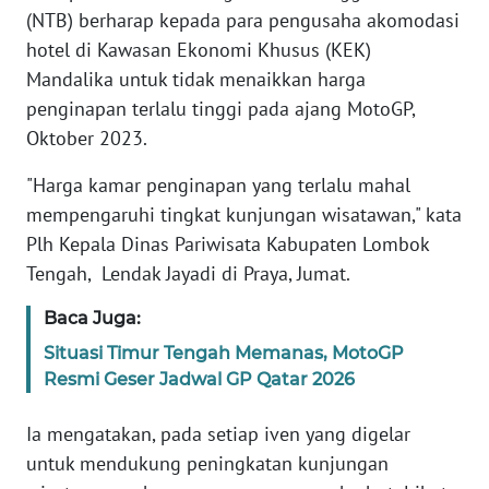
(NTB) berharap kepada para pengusaha akomodasi
SIBER
hotel di Kawasan Ekonomi Khusus (KEK)
Mandalika untuk tidak menaikkan harga
REDAKSI
penginapan terlalu tinggi pada ajang MotoGP,
KARIR
Oktober 2023.
"Harga kamar penginapan yang terlalu mahal
DISCLAIMER
mempengaruhi tingkat kunjungan wisatawan," kata
Plh Kepala Dinas Pariwisata Kabupaten Lombok
Wahana
News
Tengah, Lendak Jayadi di Praya, Jumat.
Regional
Baca Juga:
WN
Situasi Timur Tengah Memanas, MotoGP
SUMUT
Resmi Geser Jadwal GP Qatar 2026
WN
Ia mengatakan, pada setiap iven yang digelar
JAKARTA
untuk mendukung peningkatan kunjungan