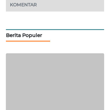
KOMENTAR
KOPEKLIN
PORTAL
KONSUMEN
Berita Populer
FORWAMKI
ALPERKLINAS
FORJASIDA
TAMBANG
NEWS
SITUNGIR
NEWS