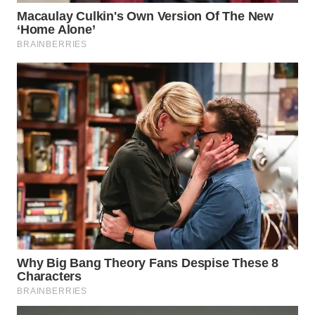
WN
PURWAKARTA
WN
PRIANGAN
TIMUR
WN
SEMARANG
WN
SOLO
WN
BOROBUDUR
WN
MADURA