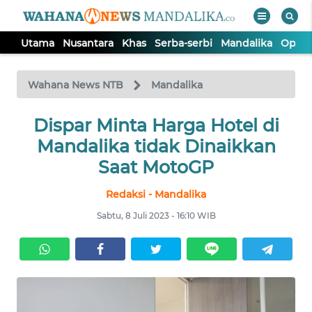
Utama
Nusantara
Khas
Serba-serbi
Mandalika
Opini
WAHANA
Tutup
TV
Wahana News NTB
Mandalika
UTAMA
Dispar Minta Harga Hotel di
Mandalika tidak Dinaikkan
NUSANTARA
Saat MotoGP
Redaksi - Mandalika
KHAS
Sabtu, 8 Juli 2023 - 16:10 WIB
SERBA-
SERBI
MANDALIKA