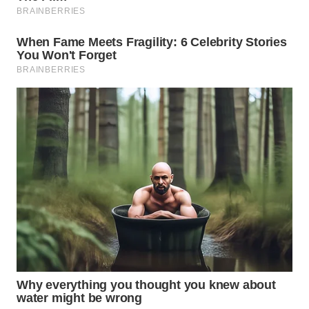
WN
LABUHANBATU
WN
TAPANULI
TENGAH
WN DELI
SERDANG
WN
TEBING
TINGGI
WN
PAKPAK
WN
KARAWANG