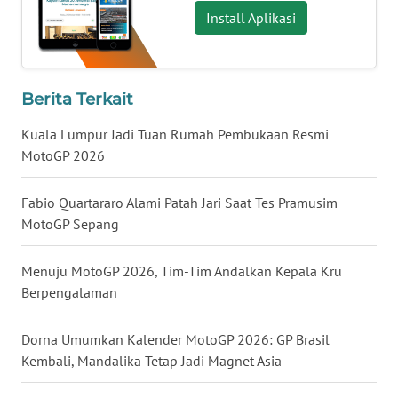
Install Aplikasi
WN
JATENG
WN
Berita Terkait
NUSANTARA
Kuala Lumpur Jadi Tuan Rumah Pembukaan Resmi
MotoGP 2026
WN
JOGJA
Fabio Quartararo Alami Patah Jari Saat Tes Pramusim
WN
MotoGP Sepang
JATIM
Menuju MotoGP 2026, Tim-Tim Andalkan Kepala Kru
WN
Berpengalaman
BALI
Dorna Umumkan Kalender MotoGP 2026: GP Brasil
WN
Kembali, Mandalika Tetap Jadi Magnet Asia
KALBAR