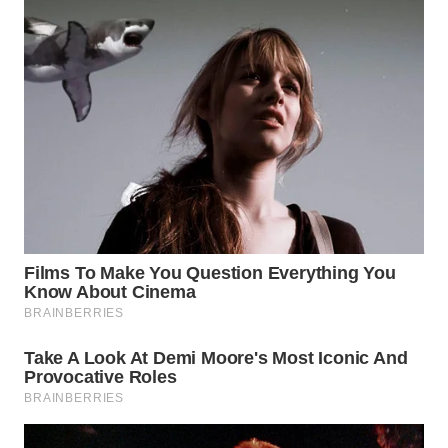
WN
SURABAYA
WN
NATUNA
WN
BINTAN
WN
MANDALIKA
WN
LIKUPANG
WN
LABUANBAJO