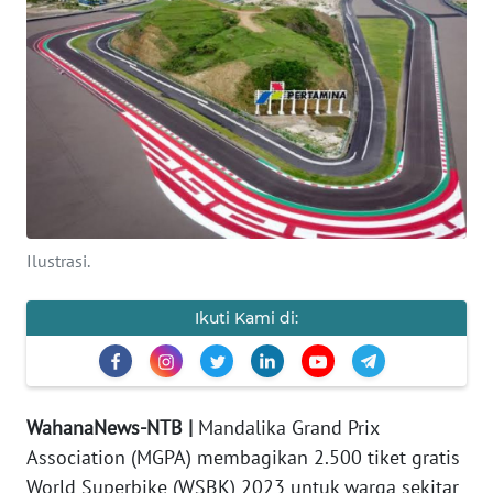
OPINI
Informasi
INDEKS
BERITA
KONTAK
KAMI
Ilustrasi.
INFO
Ikuti Kami di:
IKLAN
TENTANG
KAMI
WahanaNews-NTB |
Mandalika Grand Prix
Association (MGPA) membagikan 2.500 tiket gratis
PEDOMAN
World Superbike (WSBK) 2023 untuk warga sekitar
MEDIA