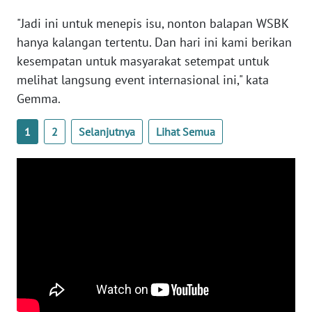
"Jadi ini untuk menepis isu, nonton balapan WSBK
WN
RIAU
hanya kalangan tertentu. Dan hari ini kami berikan
kesempatan untuk masyarakat setempat untuk
WN
melihat langsung event internasional ini," kata
SERAMBI
Gemma.
WN
1
2
Selanjutnya
Lihat Semua
JAMBI
WN
SULTRA
WN
NTB
WN
SULTENG