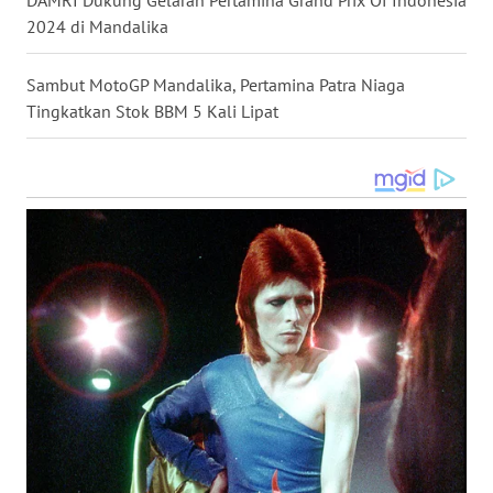
DAMRI Dukung Gelaran Pertamina Grand Prix Of Indonesia
2024 di Mandalika
WN
KALTENG
Sambut MotoGP Mandalika, Pertamina Patra Niaga
WN
Tingkatkan Stok BBM 5 Kali Lipat
KALTARA
WN
KALSEL
WN
KALTIM
WN
SULSEL
WN
GORONTALO