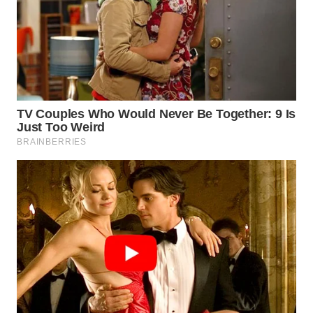
WN
LABUHANBATU
WN
TAPANULI
TENGAH
WN DELI
SERDANG
WN
TEBING
TINGGI
WN
PAKPAK
WN
KARAWANG