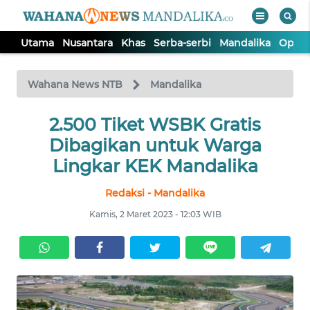
Utama
Nusantara
Khas
Serba-serbi
Mandalika
Opini
WAHANA
Tutup
TV
Wahana News NTB
Mandalika
UTAMA
2.500 Tiket WSBK Gratis
Dibagikan untuk Warga
NUSANTARA
Lingkar KEK Mandalika
Redaksi - Mandalika
KHAS
Kamis, 2 Maret 2023 - 12:03 WIB
SERBA-
SERBI
MANDALIKA