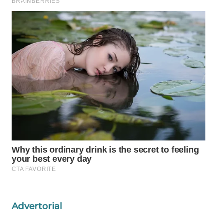
WAHANA
KONSUMEN
WAHANA
LISTRIK
WAHANA
TRAVEL
WAHANA
TV
WAHANANEWS
ID
WAHANANEWS
Advertorial
CO ID