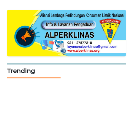
KOPEKLIN
PORTAL
KONSUMEN
FORWAMKI
ALPERKLINAS
Trending
FORJASIDA
TAMBANG
NEWS
SITUNGIR
NEWS