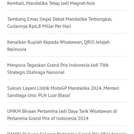
Kembali, Mandalika Tetap Jadi Magnet Asia
WN
JATENG
Tambang Emas Ilegal Dekat Mandalika Terbongkar,
Curiannya Rp6,8 Miliar Per Hari
WN
NUSANTARA
Kenalkan Rupiah Kepada Wisatawan, QRIS Jelajah
Balinusra
WN
JOGJA
Menpora Tegaskan Grand Prix Indonesia Jadi Titik
Strategis Olahraga Nasional
WN
JATIM
Sukses Layani Listrik MotoGP Mandalika 2024, Menteri
Sandiaga Uno: PLN Luar Biasa!
WN
BALI
UMKM Binaan Pertamina Jadi Daya Tarik Wisatawan di
Pertamina Grand Prix of Indonesia 2024
WN
KALBAR