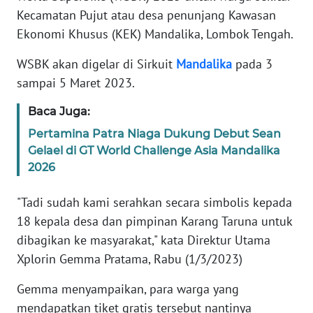
SIBER
Kecamatan Pujut atau desa penunjang Kawasan
Ekonomi Khusus (KEK) Mandalika, Lombok Tengah.
REDAKSI
WSBK akan digelar di Sirkuit
Mandalika
pada 3
sampai 5 Maret 2023.
KARIR
Baca Juga:
DISCLAIMER
Pertamina Patra Niaga Dukung Debut Sean
Gelael di GT World Challenge Asia Mandalika
Wahana
2026
News
Regional
"Tadi sudah kami serahkan secara simbolis kepada
18 kepala desa dan pimpinan Karang Taruna untuk
WN
SUMUT
dibagikan ke masyarakat," kata Direktur Utama
Xplorin Gemma Pratama, Rabu (1/3/2023)
WN
Gemma menyampaikan, para warga yang
JAKARTA
mendapatkan tiket gratis tersebut nantinya