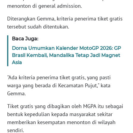
menonton di general admission.
WN
JABAR
Diterangkan Gemma, kriteria penerima tiket gratis
tersebut sudah ditentukan.
WN
BANTEN
Baca Juga:
Dorna Umumkan Kalender MotoGP 2026: GP
WN
Brasil Kembali, Mandalika Tetap Jadi Magnet
NTT
Asia
WN
"Ada kriteria penerima tiket gratis, yang pasti
KEPRI
warga yang berada di Kecamatan Pujut," kata
Gemma.
WN
PAPUA
Tiket gratis yang dibagikan oleh MGPA itu sebagai
bentuk kepedulian kepada masyarakat sekitar
WN
memberikan kesempatan menonton di wilayah
PAPUA
BARAT
sendiri.