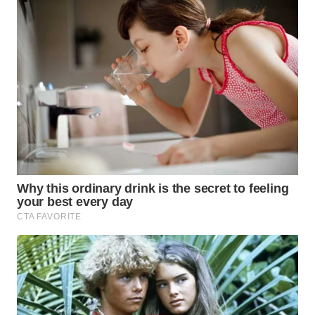
WN
CIREBON
WN
INDRAMAYU
WN
KUNINGAN
WN
MAJALENGKA
WN
SUBANG
WN
SUKABUMI