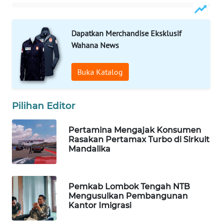
WAHANANEWS
NET
Dapatkan Merchandise Eksklusif
Wahana News
WAHANA
SPORT
Buka Katalog
WAHANA
UMKM
Pilihan Editor
WAHANA
Pertamina Mengajak Konsumen
SELEB
Rasakan Pertamax Turbo di Sirkuit
Mandalika
WAHANA
PERSONA
Pemkab Lombok Tengah NTB
Mengusulkan Pembangunan
WAHANA
Kantor Imigrasi
OTOMOTIF