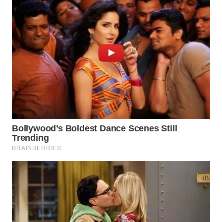
WN
LANGKAT
WN
TAPANULI
SELATAN
WN
TANJUNG
LESUNG
WN
KARO
WN
SIMALUNGUN