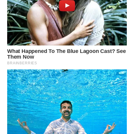
WN
PURWAKARTA
WN
PRIANGAN
TIMUR
WN
SEMARANG
WN
SOLO
WN
BOROBUDUR
WN
MADURA