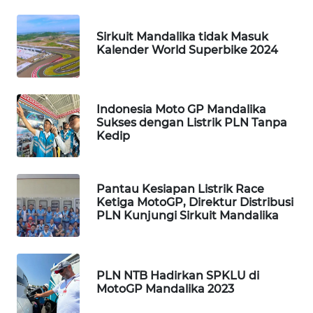
WAHANA
HEALTH
Sirkuit Mandalika tidak Masuk
Kalender World Superbike 2024
WAHANA
DESA
WISATA
Indonesia Moto GP Mandalika
Sukses dengan Listrik PLN Tanpa
LAPAK
Kedip
WAHANA
Wahana
Pantau Kesiapan Listrik Race
Network
Ketiga MotoGP, Direktur Distribusi
PLN Kunjungi Sirkuit Mandalika
KONSUMEN
LISTRIK
PLN NTB Hadirkan SPKLU di
MASYARAKAT
MotoGP Mandalika 2023
KELISTRIKAN