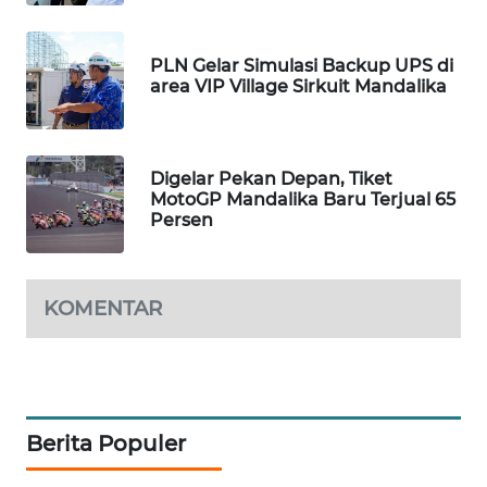
WALINKI
ID
PLN Gelar Simulasi Backup UPS di
area VIP Village Sirkuit Mandalika
MAWAKA
ID
Digelar Pekan Depan, Tiket
MotoGP Mandalika Baru Terjual 65
MARTABAT
Persen
NET
PLN
WATCH
KOMENTAR
MKLI
LPKKI
Berita Populer
LKKI