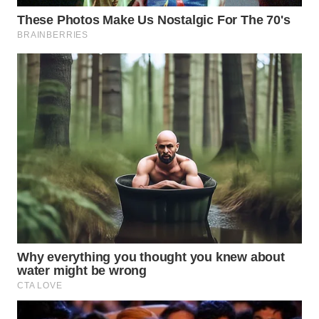
WN
SULUT
WN
MALUKU
WN
MALUT
WN
DAIRI
WN
DANAU
TOBA
WN
NIAS