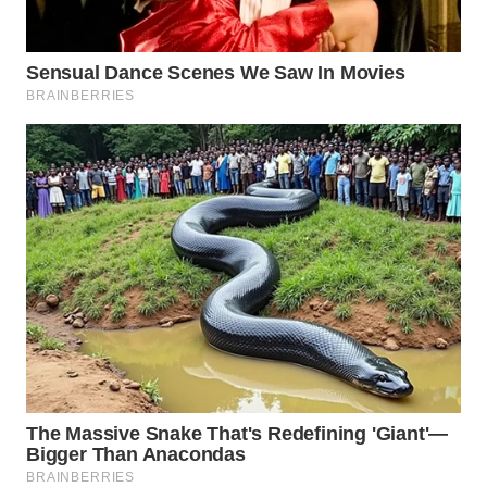
WN
BEKASI
WN
BOGOR
WN
DEPOK
WN
TAPANULI
UTARA
WN
SAMOSIR
WN