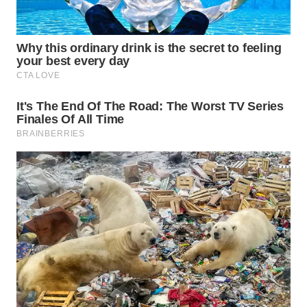
WN
SURABAYA
WN
NATUNA
WN
BINTAN
WN
MANDALIKA
WN
LIKUPANG
WN
LABUANBAJO