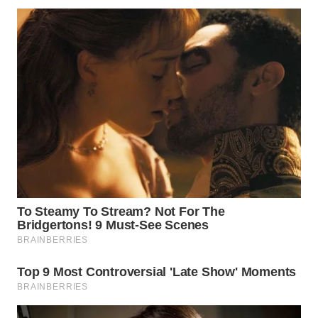
PADANG
LAWAS
WN
SUMEDANG
WN
CIANJUR
WN
KEPULAUAN
SERIBU
WN
TANGERANG
WN
BINJAI