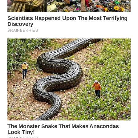
WN
BORNEO
Wahana
Media
Group
WAHANA
NEWS
WAHANA
TANI
WAHANA
ADVOKAT
WAHANA
INFRASTRUKTUR