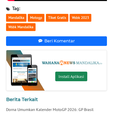
Tag:
WN
SULBAR
Mandalika
Motogp
Tiket Gratis
Wsbk 2023
WN
Wsbk Mandalika
BABEL
Beri Komentar
WN
SUMBAR
WN
SUMSEL
Install Aplikasi
WN
BENGKULU
Berita Terkait
WN
LAMPUNG
Dorna Umumkan Kalender MotoGP 2026: GP Brasil