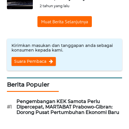
2 tahun yang lalu
OPINI
Muat Berita Selanjutnya
Informasi
INDEKS
BERITA
Kirimkan masukan dan tanggapan anda sebagai
konsumen kepada kami.
KONTAK
Suara Pembaca
KAMI
INFO
Berita Populer
IKLAN
Pengembangan KEK Samota Perlu
TENTANG
#1
Dipercepat, MARTABAT Prabowo-Gibran:
KAMI
Dorong Pusat Pertumbuhan Ekonomi Baru
PEDOMAN