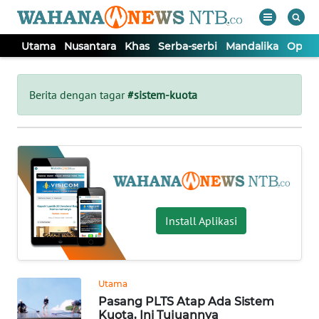
Utama
Nusantara
Khas
Serba-serbi
Mandalika
Opini
WAHANA
Tutup
TV
Berita dengan tagar
#sistem-kuota
UTAMA
NUSANTARA
KHAS
Install Aplikasi
SERBA-
SERBI
Utama
Pasang PLTS Atap Ada Sistem
MANDALIKA
Kuota, Ini Tujuannya