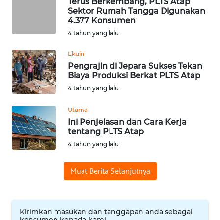
Terus Berkembang, PLTS Atap
PADANG
Sektor Rumah Tangga Digunakan
LAWAS
4.377 Konsumen
4 tahun yang lalu
WN
SUMEDANG
Ekuin
Pengrajin di Jepara Sukses Tekan
Biaya Produksi Berkat PLTS Atap
WN
CIANJUR
4 tahun yang lalu
Utama
WN
Ini Penjelasan dan Cara Kerja
KEPULAUAN
tentang PLTS Atap
SERIBU
4 tahun yang lalu
WN
TANGERANG
Muat Berita Selanjutnya
WN
BINJAI
Kirimkan masukan dan tanggapan anda sebagai
konsumen kepada kami.