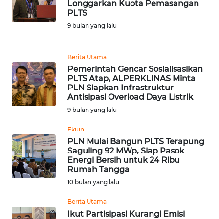
MEDIA
Longgarkan Kuota Pemasangan
SIBER
PLTS
9 bulan yang lalu
REDAKSI
Berita Utama
KARIR
Pemerintah Gencar Sosialisasikan
PLTS Atap, ALPERKLINAS Minta
PLN Siapkan Infrastruktur
DISCLAIMER
Antisipasi Overload Daya Listrik
9 bulan yang lalu
Wahana
News
Ekuin
Regional
PLN Mulai Bangun PLTS Terapung
Saguling 92 MWp, Siap Pasok
WN
Energi Bersih untuk 24 Ribu
SUMUT
Rumah Tangga
10 bulan yang lalu
WN
Berita Utama
JAKARTA
Ikut Partisipasi Kurangi Emisi