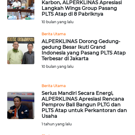
Karbon, ALPERKLINAS Apresiasi
WN
Langkah Wings Group Pasang
JABAR
PLTS Atap di 8 Pabriknya
10 bulan yang lalu
WN
Berita Utama
BANTEN
ALPERKLINAS Dorong Gedung-
gedung Besar Ikuti Grand
WN
Indonesia yang Pasang PLTS Atap
NTT
Terbesar di Jakarta
10 bulan yang lalu
WN
KEPRI
Berita Utama
Serius Mandiri Secara Energi,
WN
ALPERKLINAS Apresiasi Rencana
PAPUA
Pemprov Bali Bangun PLTG dan
PLTS Atap untuk Perkantoran dan
Usaha
WN
PAPUA
1 tahun yang lalu
BARAT