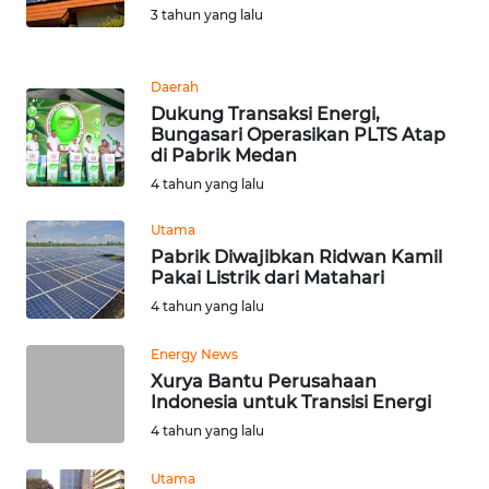
3 tahun yang lalu
WN
KALTENG
Daerah
WN
Dukung Transaksi Energi,
KALTARA
Bungasari Operasikan PLTS Atap
di Pabrik Medan
4 tahun yang lalu
WN
KALSEL
Utama
Pabrik Diwajibkan Ridwan Kamil
WN
Pakai Listrik dari Matahari
KALTIM
4 tahun yang lalu
WN
Energy News
SULSEL
Xurya Bantu Perusahaan
Indonesia untuk Transisi Energi
4 tahun yang lalu
WN
GORONTALO
Utama