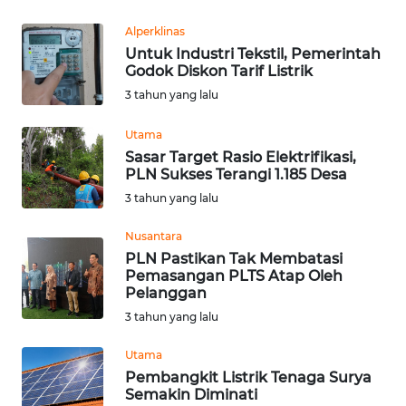
WN
Alperklinas
JATENG
Untuk Industri Tekstil, Pemerintah
Godok Diskon Tarif Listrik
WN
3 tahun yang lalu
NUSANTARA
Utama
Sasar Target Rasio Elektrifikasi,
WN
PLN Sukses Terangi 1.185 Desa
JOGJA
3 tahun yang lalu
WN
Nusantara
JATIM
PLN Pastikan Tak Membatasi
Pemasangan PLTS Atap Oleh
Pelanggan
WN
BALI
3 tahun yang lalu
Utama
WN
Pembangkit Listrik Tenaga Surya
KALBAR
Semakin Diminati