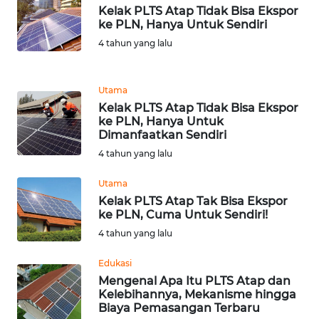
Kelak PLTS Atap Tidak Bisa Ekspor
WN
ke PLN, Hanya Untuk Sendiri
SULUT
4 tahun yang lalu
WN
MALUKU
Utama
Kelak PLTS Atap Tidak Bisa Ekspor
ke PLN, Hanya Untuk
WN
Dimanfaatkan Sendiri
MALUT
4 tahun yang lalu
WN
Utama
DAIRI
Kelak PLTS Atap Tak Bisa Ekspor
ke PLN, Cuma Untuk Sendiri!
WN
4 tahun yang lalu
DANAU
TOBA
Edukasi
Mengenal Apa Itu PLTS Atap dan
Kelebihannya, Mekanisme hingga
WN
Biaya Pemasangan Terbaru
NIAS