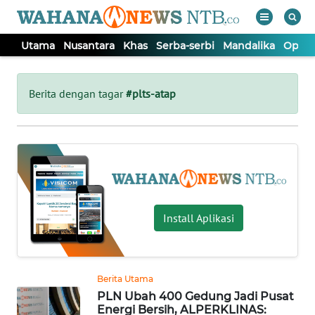
Utama
Nusantara
Khas
Serba-serbi
Mandalika
Opini
WAHANA
Tutup
TV
Berita dengan tagar
#plts-atap
UTAMA
NUSANTARA
KHAS
Install Aplikasi
SERBA-
SERBI
Berita Utama
PLN Ubah 400 Gedung Jadi Pusat
MANDALIKA
Energi Bersih, ALPERKLINAS: