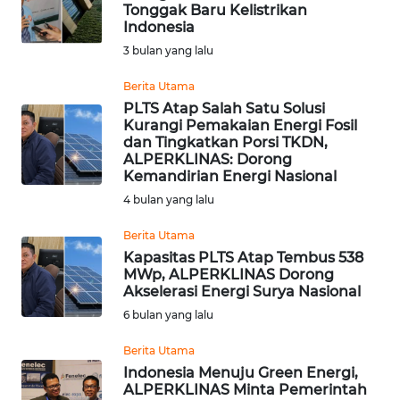
Tonggak Baru Kelistrikan
Indonesia
OPINI
3 bulan yang lalu
Informasi
Berita Utama
PLTS Atap Salah Satu Solusi
INDEKS
Kurangi Pemakaian Energi Fosil
BERITA
dan Tingkatkan Porsi TKDN,
ALPERKLINAS: Dorong
Kemandirian Energi Nasional
KONTAK
4 bulan yang lalu
KAMI
Berita Utama
INFO
Kapasitas PLTS Atap Tembus 538
IKLAN
MWp, ALPERKLINAS Dorong
Akselerasi Energi Surya Nasional
TENTANG
6 bulan yang lalu
KAMI
Berita Utama
Indonesia Menuju Green Energi,
PEDOMAN
ALPERKLINAS Minta Pemerintah