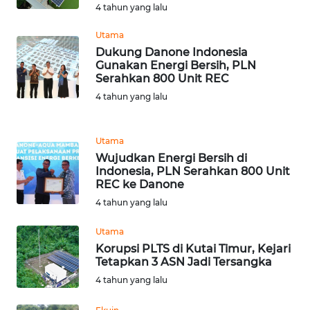
4 tahun yang lalu
WN
Utama
LANGKAT
Dukung Danone Indonesia
Gunakan Energi Bersih, PLN
Serahkan 800 Unit REC
WN
TAPANULI
4 tahun yang lalu
SELATAN
Utama
WN
Wujudkan Energi Bersih di
TANJUNG
Indonesia, PLN Serahkan 800 Unit
LESUNG
REC ke Danone
4 tahun yang lalu
WN
KARO
Utama
Korupsi PLTS di Kutai Timur, Kejari
WN
Tetapkan 3 ASN Jadi Tersangka
SIMALUNGUN
4 tahun yang lalu