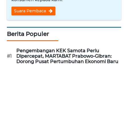
WN
Suara Pembaca
CIREBON
WN
Berita Populer
INDRAMAYU
WN
Pengembangan KEK Samota Perlu
KUNINGAN
#1
Dipercepat, MARTABAT Prabowo-Gibran:
Dorong Pusat Pertumbuhan Ekonomi Baru
WN
MAJALENGKA
WN
SUBANG
WN
SUKABUMI