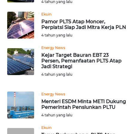
4 tahun yang lalu
WN
Ekuin
BEKASI
Pamor PLTS Atap Moncer,
Perplatsi Siap Jadi Mitra Kerja PLN
WN
4 tahun yang lalu
BOGOR
Energy News
Kejar Target Bauran EBT 23
WN
Persen, Pemanfaatan PLTS Atap
DEPOK
Jadi Strategi
4 tahun yang lalu
WN
TAPANULI
UTARA
Energy News
Menteri ESDM Minta METI Dukung
Pemerintah Pensiunkan PLTU
WN
SAMOSIR
4 tahun yang lalu
Ekuin
WN