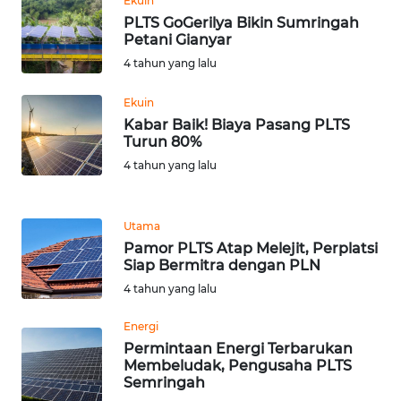
Ekuin
WN
LABUHANBATU
PLTS GoGerilya Bikin Sumringah
Petani Gianyar
4 tahun yang lalu
WN
TAPANULI
Ekuin
TENGAH
Kabar Baik! Biaya Pasang PLTS
Turun 80%
WN DELI
4 tahun yang lalu
SERDANG
WN
Utama
TEBING
Pamor PLTS Atap Melejit, Perplatsi
TINGGI
Siap Bermitra dengan PLN
4 tahun yang lalu
WN
PAKPAK
Energi
Permintaan Energi Terbarukan
Membeludak, Pengusaha PLTS
WN
Semringah
KARAWANG