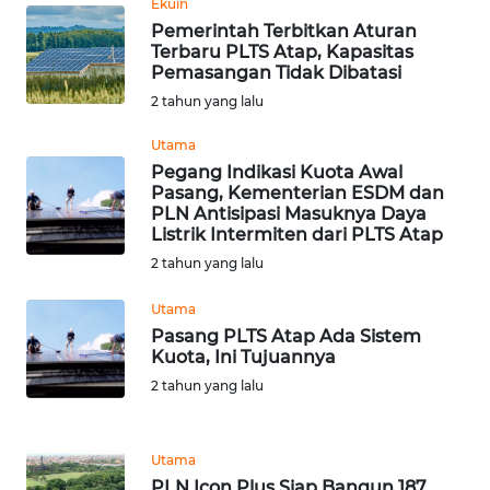
Ekuin
Pemerintah Terbitkan Aturan
WN
Terbaru PLTS Atap, Kapasitas
RIAU
Pemasangan Tidak Dibatasi
2 tahun yang lalu
WN
SERAMBI
Utama
Pegang Indikasi Kuota Awal
Pasang, Kementerian ESDM dan
WN
PLN Antisipasi Masuknya Daya
JAMBI
Listrik Intermiten dari PLTS Atap
2 tahun yang lalu
WN
SULTRA
Utama
Pasang PLTS Atap Ada Sistem
Kuota, Ini Tujuannya
WN
2 tahun yang lalu
NTB
WN
Utama
SULTENG
PLN Icon Plus Siap Bangun 187