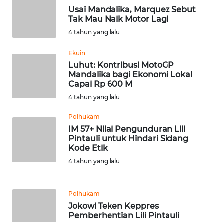
Usai Mandalika, Marquez Sebut
WN
Tak Mau Naik Motor Lagi
KALTENG
4 tahun yang lalu
WN
Ekuin
KALTARA
Luhut: Kontribusi MotoGP
Mandalika bagi Ekonomi Lokal
Capai Rp 600 M
WN
KALSEL
4 tahun yang lalu
Polhukam
WN
IM 57+ Nilai Pengunduran Lili
KALTIM
Pintauli untuk Hindari Sidang
Kode Etik
WN
4 tahun yang lalu
SULSEL
Polhukam
WN
Jokowi Teken Keppres
GORONTALO
Pemberhentian Lili Pintauli