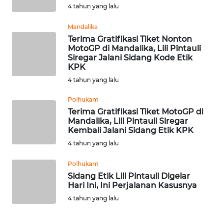
4 tahun yang lalu
WN
SULUT
Mandalika
Terima Gratifikasi Tiket Nonton
WN
MotoGP di Mandalika, Lili Pintauli
Siregar Jalani Sidang Kode Etik
MALUKU
KPK
4 tahun yang lalu
WN
MALUT
Polhukam
Terima Gratifikasi Tiket MotoGP di
WN
Mandalika, Lili Pintauli Siregar
Kembali Jalani Sidang Etik KPK
DAIRI
4 tahun yang lalu
WN
Polhukam
DANAU
Sidang Etik Lili Pintauli Digelar
TOBA
Hari Ini, Ini Perjalanan Kasusnya
4 tahun yang lalu
WN
NIAS