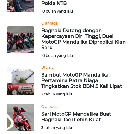
Polda NTB
OPINI
10 bulan yang lalu
Olahraga
Informasi
Bagnaia Datang dengan
Kepercayaan Diri Tinggi, Duel
INDEKS
MotoGP Mandalika Diprediksi Kian
BERITA
Seru
10 bulan yang lalu
KONTAK
KAMI
Utama
Sambut MotoGP Mandalika,
Pertamina Patra Niaga
INFO
Tingkatkan Stok BBM 5 Kali Lipat
IKLAN
2 tahun yang lalu
TENTANG
Olahraga
KAMI
Seri MotoGP Mandalika Buat
Bagnaia Jadi Lebih Kuat
PEDOMAN
3 tahun yang lalu