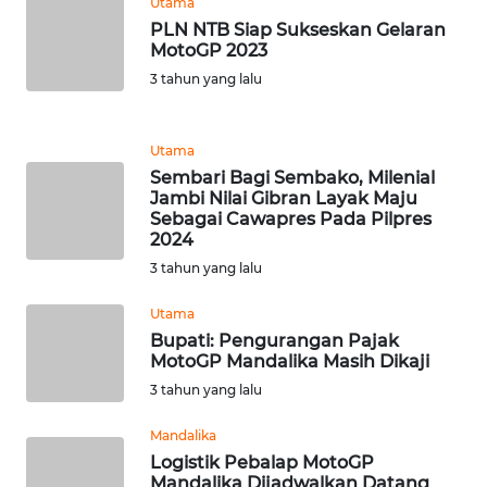
Utama
PLN NTB Siap Sukseskan Gelaran
WN
MotoGP 2023
RIAU
3 tahun yang lalu
WN
SERAMBI
Utama
Sembari Bagi Sembako, Milenial
Jambi Nilai Gibran Layak Maju
WN
Sebagai Cawapres Pada Pilpres
JAMBI
2024
3 tahun yang lalu
WN
SULTRA
Utama
Bupati: Pengurangan Pajak
MotoGP Mandalika Masih Dikaji
WN
NTB
3 tahun yang lalu
Mandalika
WN
Logistik Pebalap MotoGP
SULTENG
Mandalika Dijadwalkan Datang