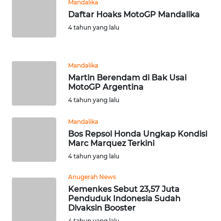
Mandalika
Daftar Hoaks MotoGP Mandalika
WN
4 tahun yang lalu
BEKASI
WN
Mandalika
BOGOR
Martin Berendam di Bak Usai
MotoGP Argentina
WN
4 tahun yang lalu
DEPOK
Mandalika
WN
Bos Repsol Honda Ungkap Kondisi
TAPANULI
Marc Marquez Terkini
UTARA
4 tahun yang lalu
WN
Anugerah News
SAMOSIR
Kemenkes Sebut 23,57 Juta
Penduduk Indonesia Sudah
Divaksin Booster
WN
4 tahun yang lalu