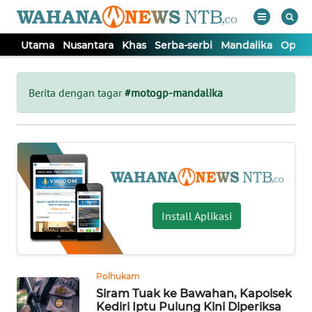
Utama
Nusantara
Khas
Serba-serbi
Mandalika
Opini
WAHANA
Tutup
TV
Berita dengan tagar
#motogp-mandalika
UTAMA
NUSANTARA
KHAS
Install Aplikasi
SERBA-
SERBI
Polhukam
Siram Tuak ke Bawahan, Kapolsek
MANDALIKA
Kediri Iptu Pulung Kini Diperiksa