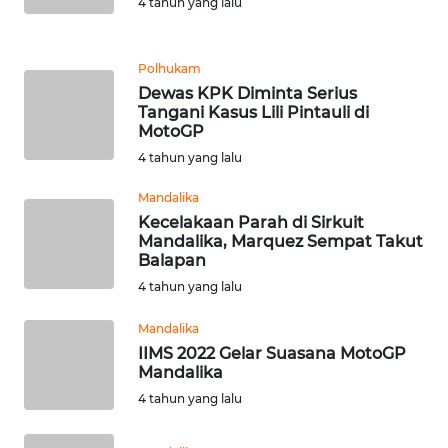
WN
4 tahun yang lalu
LABUHANBATU
Polhukam
WN
Dewas KPK Diminta Serius
TAPANULI
Tangani Kasus Lili Pintauli di
TENGAH
MotoGP
4 tahun yang lalu
WN DELI
SERDANG
Mandalika
Kecelakaan Parah di Sirkuit
Mandalika, Marquez Sempat Takut
WN
Balapan
TEBING
4 tahun yang lalu
TINGGI
Mandalika
WN
IIMS 2022 Gelar Suasana MotoGP
PAKPAK
Mandalika
4 tahun yang lalu
WN
KARAWANG