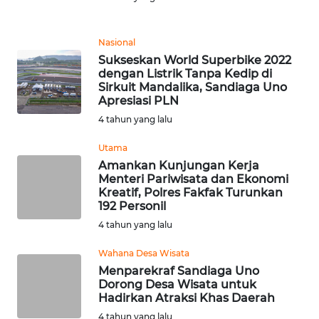
MEDIA
SIBER
Nasional
REDAKSI
Sukseskan World Superbike 2022
dengan Listrik Tanpa Kedip di
Sirkuit Mandalika, Sandiaga Uno
KARIR
Apresiasi PLN
4 tahun yang lalu
DISCLAIMER
Utama
Wahana
Amankan Kunjungan Kerja
News
Menteri Pariwisata dan Ekonomi
Regional
Kreatif, Polres Fakfak Turunkan
192 Personil
4 tahun yang lalu
WN
SUMUT
Wahana Desa Wisata
Menparekraf Sandiaga Uno
WN
Dorong Desa Wisata untuk
JAKARTA
Hadirkan Atraksi Khas Daerah
4 tahun yang lalu