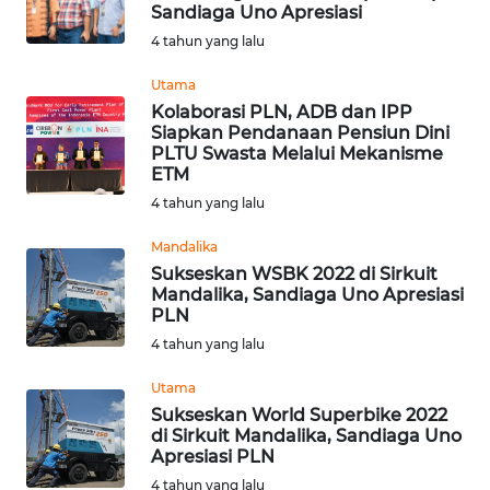
Sandiaga Uno Apresiasi
OPINI
4 tahun yang lalu
Utama
Informasi
Kolaborasi PLN, ADB dan IPP
Siapkan Pendanaan Pensiun Dini
INDEKS
PLTU Swasta Melalui Mekanisme
BERITA
ETM
4 tahun yang lalu
KONTAK
KAMI
Mandalika
Sukseskan WSBK 2022 di Sirkuit
Mandalika, Sandiaga Uno Apresiasi
INFO
PLN
IKLAN
4 tahun yang lalu
TENTANG
Utama
KAMI
Sukseskan World Superbike 2022
di Sirkuit Mandalika, Sandiaga Uno
Apresiasi PLN
PEDOMAN
4 tahun yang lalu