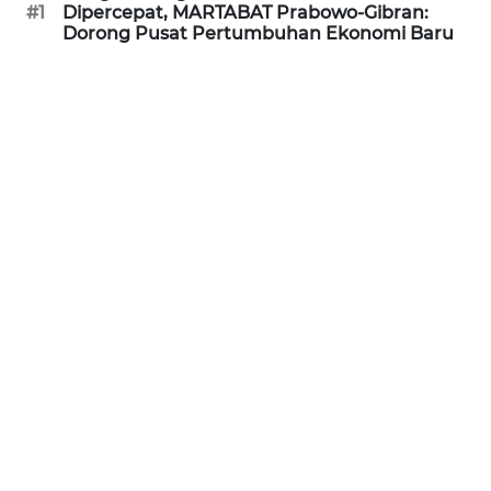
#1
Dipercepat, MARTABAT Prabowo-Gibran:
Dorong Pusat Pertumbuhan Ekonomi Baru
WN
RIAU
WN
SERAMBI
WN
JAMBI
WN
SULTRA
WN
NTB
WN
SULTENG