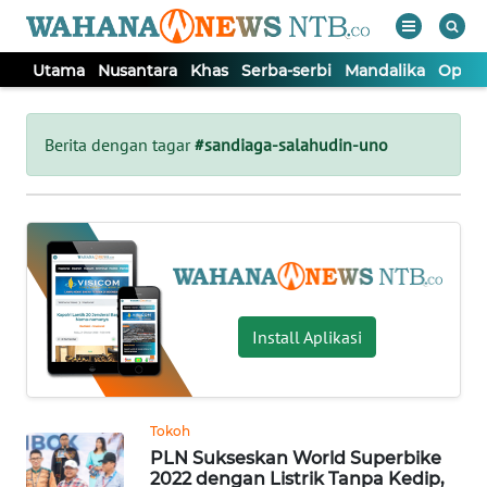
Utama
Nusantara
Khas
Serba-serbi
Mandalika
Opini
WAHANA
Tutup
TV
Berita dengan tagar
#sandiaga-salahudin-uno
UTAMA
NUSANTARA
KHAS
Install Aplikasi
SERBA-
SERBI
Tokoh
PLN Sukseskan World Superbike
MANDALIKA
2022 dengan Listrik Tanpa Kedip,