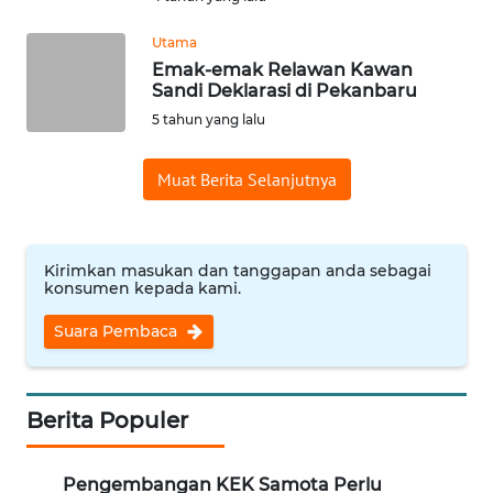
WN
Utama
JABAR
Emak-emak Relawan Kawan
Sandi Deklarasi di Pekanbaru
WN
5 tahun yang lalu
BANTEN
Muat Berita Selanjutnya
WN
NTT
WN
Kirimkan masukan dan tanggapan anda sebagai
konsumen kepada kami.
KEPRI
Suara Pembaca
WN
PAPUA
Berita Populer
WN
PAPUA
BARAT
Pengembangan KEK Samota Perlu