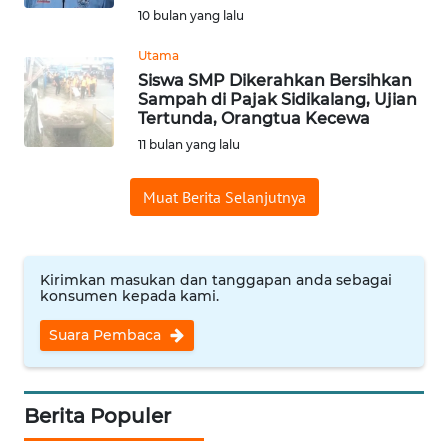
10 bulan yang lalu
WN
CIREBON
Utama
Siswa SMP Dikerahkan Bersihkan
WN
Sampah di Pajak Sidikalang, Ujian
INDRAMAYU
Tertunda, Orangtua Kecewa
11 bulan yang lalu
WN
KUNINGAN
Muat Berita Selanjutnya
WN
MAJALENGKA
Kirimkan masukan dan tanggapan anda sebagai
konsumen kepada kami.
WN
Suara Pembaca
SUBANG
WN
Berita Populer
SUKABUMI