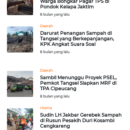
Warga Bongkar Pagar TPS di
WN
Pondok Kelapa Jaktim
SULUT
8 bulan yang lalu
Daerah
WN
Darurat Penangan Sampah di
MALUKU
Tangsel yang Berkepanjangan,
KPK Angkat Suara Soal
WN
8 bulan yang lalu
MALUT
Daerah
WN
DAIRI
Sambil Menunggu Proyek PSEL,
Pemkot Tangsel Siapkan MRF di
TPA Cipeucang
WN
8 bulan yang lalu
DANAU
TOBA
Utama
Sudin LH Jakbar Gerebek Sampah
WN
di Rusun Pesakih Duri Kosambi
Cengkareng
NIAS