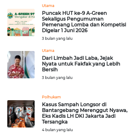
Utama
WN
Puncak HUT ke-9 A-Green
RIAU
Sekaligus Pengumuman
Pemenang Lomba dan Kompetisi
Digelar 1 Juni 2026
WN
3 bulan yang lalu
SERAMBI
Utama
WN
Dari Limbah Jadi Laba, Jejak
JAMBI
Nyata untuk Fakfak yang Lebih
Bersih
3 bulan yang lalu
WN
SULTRA
Polhukam
WN
Kasus Sampah Longsor di
NTB
Bantargebang Merenggut Nyawa,
Eks Kadis LH DKI Jakarta Jadi
Tersangka
WN
4 bulan yang lalu
SULTENG