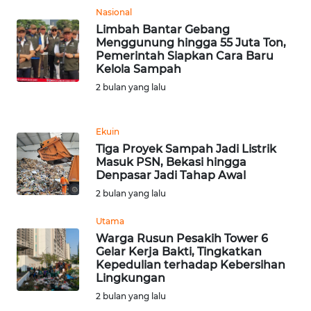
Nasional
WN
Limbah Bantar Gebang
JABAR
Menggunung hingga 55 Juta Ton,
Pemerintah Siapkan Cara Baru
WN
Kelola Sampah
BANTEN
2 bulan yang lalu
WN
NTT
Ekuin
Tiga Proyek Sampah Jadi Listrik
Masuk PSN, Bekasi hingga
WN
Denpasar Jadi Tahap Awal
KEPRI
2 bulan yang lalu
WN
Utama
PAPUA
Warga Rusun Pesakih Tower 6
Gelar Kerja Bakti, Tingkatkan
Kepedulian terhadap Kebersihan
WN
Lingkungan
PAPUA
2 bulan yang lalu
BARAT