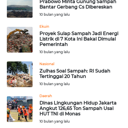
Prabowo Minta Gunung Sampah
Bantar Gerbang Cs Dibereskan
WN
10 bulan yang lalu
BEKASI
Ekuin
WN
Proyek Sulap Sampah Jadi Energi
Listrik di 7 Kota Ini Bakal Dimulai
BOGOR
Pemerintah
10 bulan yang lalu
WN
DEPOK
Nasional
Zulhas Soal Sampah: RI Sudah
WN
Tertinggal 20 Tahun
TAPANULI
10 bulan yang lalu
UTARA
Daerah
WN
Dinas Lingkungan Hidup Jakarta
Angkut 126,65 Ton Sampah Usai
SAMOSIR
HUT TNI di Monas
10 bulan yang lalu
WN