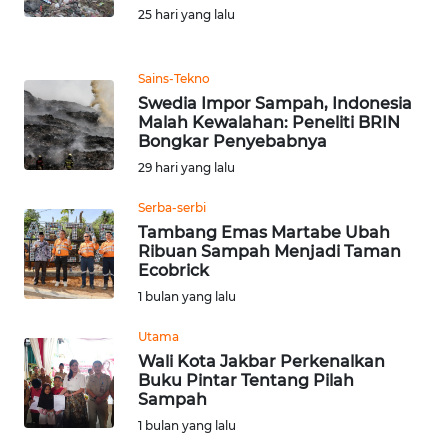
MEDIA
25 hari yang lalu
SIBER
REDAKSI
Sains-Tekno
Swedia Impor Sampah, Indonesia
Malah Kewalahan: Peneliti BRIN
KARIR
Bongkar Penyebabnya
29 hari yang lalu
DISCLAIMER
Serba-serbi
Wahana
Tambang Emas Martabe Ubah
News
Ribuan Sampah Menjadi Taman
Regional
Ecobrick
1 bulan yang lalu
WN
Utama
SUMUT
Wali Kota Jakbar Perkenalkan
Buku Pintar Tentang Pilah
WN
Sampah
JAKARTA
1 bulan yang lalu