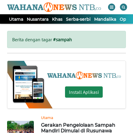
Utama
Nusantara
Khas
Serba-serbi
Mandalika
Opini
WAHANA
Tutup
TV
Berita dengan tagar
#sampah
UTAMA
NUSANTARA
KHAS
Install Aplikasi
SERBA-
SERBI
Utama
Gerakan Pengelolaan Sampah
MANDALIKA
Mandiri Dimulai di Rusunawa