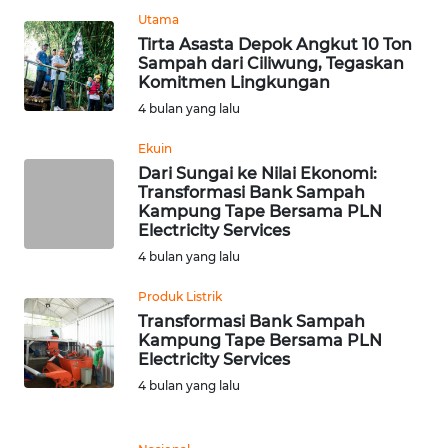
Utama
WN
Tirta Asasta Depok Angkut 10 Ton
SULBAR
Sampah dari Ciliwung, Tegaskan
Komitmen Lingkungan
WN
4 bulan yang lalu
BABEL
Ekuin
Dari Sungai ke Nilai Ekonomi:
WN
Transformasi Bank Sampah
SUMBAR
Kampung Tape Bersama PLN
Electricity Services
WN
4 bulan yang lalu
SUMSEL
Produk Listrik
Transformasi Bank Sampah
WN
Kampung Tape Bersama PLN
BENGKULU
Electricity Services
4 bulan yang lalu
WN
LAMPUNG