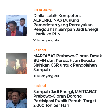
PADANG
LAWAS
Berita Utama
Dinilai Lebih Kompeten,
WN
ALPERKLINAS Dukung
SUMEDANG
Pemerintah yang Percayakan
Pengolahan Sampah Jadi Energi
Listrik ke PLN
WN
10 bulan yang lalu
CIANJUR
Nasional
WN
MARTABAT Prabowo-Gibran Desak
KEPULAUAN
BUMN dan Perusahaan Swasta
SERIBU
Sisihkan CSR untuk Pengolahan
Sampah
10 bulan yang lalu
WN
TANGERANG
Nasional
Sampah Jadi Energi, MARTABAT
WN
Prabowo-Gibran Dorong
BINJAI
Partisipasi Publik Penuhi Target
2.000 Ton per Hari