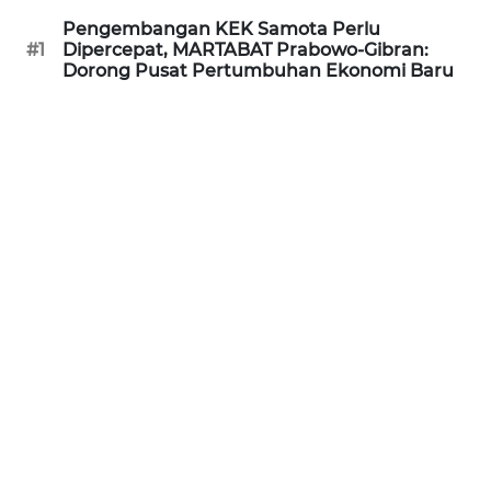
WN
Pengembangan KEK Samota Perlu
PURWAKARTA
#1
Dipercepat, MARTABAT Prabowo-Gibran:
Dorong Pusat Pertumbuhan Ekonomi Baru
WN
PRIANGAN
TIMUR
WN
SEMARANG
WN
SOLO
WN
BOROBUDUR
WN
MADURA