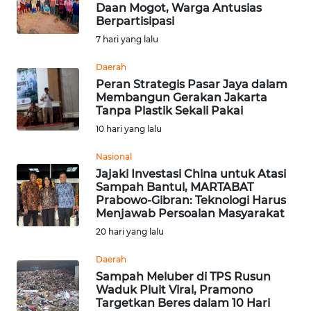
Daan Mogot, Warga Antusias
Berpartisipasi
OPINI
7 hari yang lalu
Informasi
Daerah
Peran Strategis Pasar Jaya dalam
INDEKS
Membangun Gerakan Jakarta
BERITA
Tanpa Plastik Sekali Pakai
10 hari yang lalu
KONTAK
KAMI
Nasional
Jajaki Investasi China untuk Atasi
Sampah Bantul, MARTABAT
INFO
Prabowo-Gibran: Teknologi Harus
IKLAN
Menjawab Persoalan Masyarakat
20 hari yang lalu
TENTANG
KAMI
Daerah
Sampah Meluber di TPS Rusun
Waduk Pluit Viral, Pramono
PEDOMAN
Targetkan Beres dalam 10 Hari