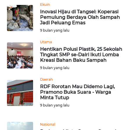
WN
Ekuin
LABUHANBATU
Inovasi Hijau di Tangsel: Koperasi
Pemulung Berdaya Olah Sampah
WN
Jadi Peluang Emas
TAPANULI
9 bulan yang lalu
TENGAH
Utama
Hentikan Polusi Plastik, 25 Sekolah
WN DELI
Tingkat SMP se-Dairi Ikuti Lomba
SERDANG
Kreasi Bahan Baku Sampah
9 bulan yang lalu
WN
TEBING
Daerah
TINGGI
RDF Rorotan Mau Didemo Lagi,
Pramono Buka Suara - Warga
Minta Tutup
WN
PAKPAK
9 bulan yang lalu
WN
Nasional
KARAWANG