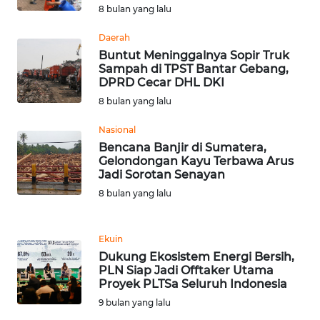
8 bulan yang lalu
WN
Daerah
LANGKAT
Buntut Meninggalnya Sopir Truk
Sampah di TPST Bantar Gebang,
WN
DPRD Cecar DHL DKI
TAPANULI
8 bulan yang lalu
SELATAN
Nasional
Bencana Banjir di Sumatera,
WN
Gelondongan Kayu Terbawa Arus
TANJUNG
Jadi Sorotan Senayan
LESUNG
8 bulan yang lalu
WN
KARO
Ekuin
Dukung Ekosistem Energi Bersih,
WN
PLN Siap Jadi Offtaker Utama
Proyek PLTSa Seluruh Indonesia
SIMALUNGUN
9 bulan yang lalu