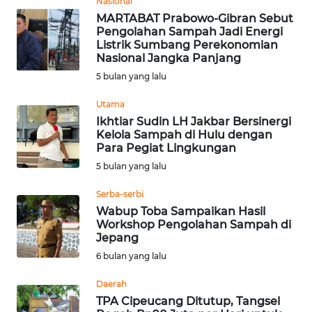
Nasional
MARTABAT Prabowo-Gibran Sebut
WN
Pengolahan Sampah Jadi Energi
JATENG
Listrik Sumbang Perekonomian
Nasional Jangka Panjang
WN
5 bulan yang lalu
NUSANTARA
Utama
Ikhtiar Sudin LH Jakbar Bersinergi
WN
Kelola Sampah di Hulu dengan
JOGJA
Para Pegiat Lingkungan
5 bulan yang lalu
WN
JATIM
Serba-serbi
Wabup Toba Sampaikan Hasil
Workshop Pengolahan Sampah di
WN
Jepang
BALI
6 bulan yang lalu
WN
Daerah
KALBAR
TPA Cipeucang Ditutup, Tangsel