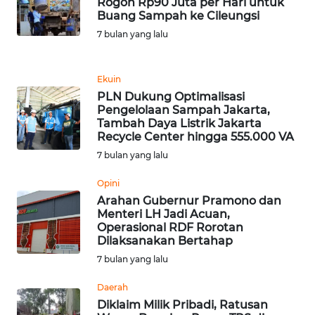
Rogoh Rp90 Juta per Hari untuk
Buang Sampah ke Cileungsi
WN
KALTENG
7 bulan yang lalu
WN
Ekuin
KALTARA
PLN Dukung Optimalisasi
Pengelolaan Sampah Jakarta,
WN
Tambah Daya Listrik Jakarta
Recycle Center hingga 555.000 VA
KALSEL
7 bulan yang lalu
WN
Opini
KALTIM
Arahan Gubernur Pramono dan
Menteri LH Jadi Acuan,
WN
Operasional RDF Rorotan
Dilaksanakan Bertahap
SULSEL
7 bulan yang lalu
WN
Daerah
GORONTALO
Diklaim Milik Pribadi, Ratusan