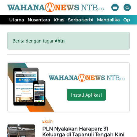
Utama
Nusantara
Khas
Serba-serbi
Mandalika
Opini
WAHANA
Tutup
TV
Berita dengan tagar
#hln
UTAMA
NUSANTARA
KHAS
Install Aplikasi
SERBA-
SERBI
Ekuin
PLN Nyalakan Harapan: 31
MANDALIKA
Keluarga di Tapanuli Tengah Kini