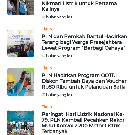
Nikmati Listrik untuk Pertama
Kalinya
OPINI
10 bulan yang lalu
Informasi
Ekuin
PLN dan Pemkab Bantul Hadirkan
INDEKS
Terang bagi Warga Prasejahtera
BERITA
Lewat Program “Berbagi Cahaya”
10 bulan yang lalu
KONTAK
KAMI
Ekuin
PLN Hadirkan Program OOTD:
Diskon Tambah Daya dan Voucher
INFO
Rp80 Ribu untuk Pelanggan Setia
IKLAN
10 bulan yang lalu
TENTANG
Ekuin
KAMI
Peringati Hari Listrik Nasional Ke-
79, PLN Kembali Pecahkan Rekor
MURI Konvoi 2.200 Motor Listrik
PEDOMAN
Terbanyak