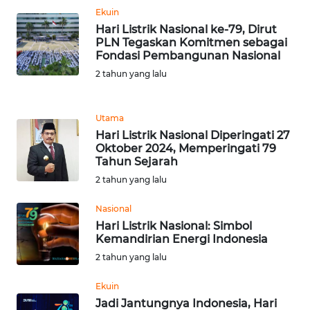
Ekuin
WN
Hari Listrik Nasional ke-79, Dirut
JABAR
PLN Tegaskan Komitmen sebagai
Fondasi Pembangunan Nasional
WN
2 tahun yang lalu
BANTEN
WN
Utama
NTT
Hari Listrik Nasional Diperingati 27
Oktober 2024, Memperingati 79
Tahun Sejarah
WN
2 tahun yang lalu
KEPRI
Nasional
WN
Hari Listrik Nasional: Simbol
PAPUA
Kemandirian Energi Indonesia
2 tahun yang lalu
WN
PAPUA
Ekuin
BARAT
Jadi Jantungnya Indonesia, Hari