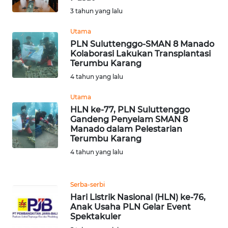
3 tahun yang lalu
WN
SULBAR
Utama
PLN Suluttenggo-SMAN 8 Manado
Kolaborasi Lakukan Transplantasi
WN
Terumbu Karang
BABEL
4 tahun yang lalu
WN
Utama
SUMBAR
HLN ke-77, PLN Suluttenggo
Gandeng Penyelam SMAN 8
Manado dalam Pelestarian
WN
Terumbu Karang
SUMSEL
4 tahun yang lalu
WN
BENGKULU
Serba-serbi
Hari Listrik Nasional (HLN) ke-76,
WN
Anak Usaha PLN Gelar Event
Spektakuler
LAMPUNG