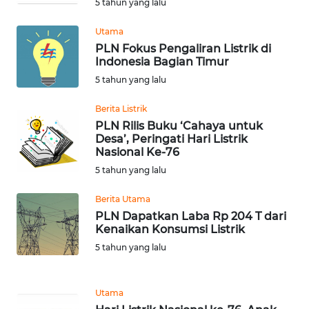
5 tahun yang lalu
WN
Utama
JATENG
PLN Fokus Pengaliran Listrik di
Indonesia Bagian Timur
WN
5 tahun yang lalu
NUSANTARA
Berita Listrik
WN
PLN Rilis Buku ‘Cahaya untuk
JOGJA
Desa’, Peringati Hari Listrik
Nasional Ke-76
5 tahun yang lalu
WN
JATIM
Berita Utama
PLN Dapatkan Laba Rp 204 T dari
WN
Kenaikan Konsumsi Listrik
BALI
5 tahun yang lalu
WN
KALBAR
Utama