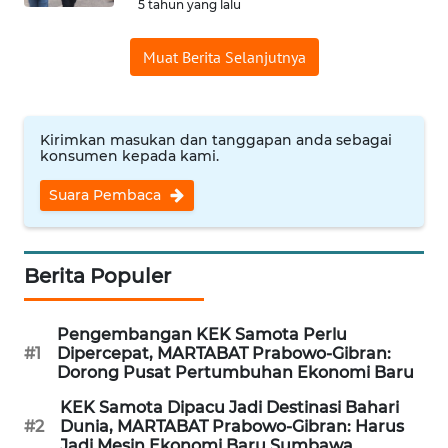
5 tahun yang lalu
WN
SULUT
Muat Berita Selanjutnya
WN
MALUKU
Kirimkan masukan dan tanggapan anda sebagai
konsumen kepada kami.
WN
MALUT
Suara Pembaca
WN
DAIRI
Berita Populer
WN
Pengembangan KEK Samota Perlu
DANAU
#1
Dipercepat, MARTABAT Prabowo-Gibran:
TOBA
Dorong Pusat Pertumbuhan Ekonomi Baru
KEK Samota Dipacu Jadi Destinasi Bahari
WN
#2
Dunia, MARTABAT Prabowo-Gibran: Harus
NIAS
Jadi Mesin Ekonomi Baru Sumbawa