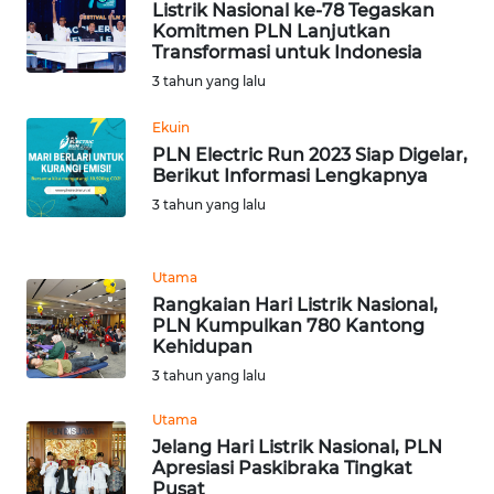
Listrik Nasional ke-78 Tegaskan
Komitmen PLN Lanjutkan
WN
Transformasi untuk Indonesia
RIAU
3 tahun yang lalu
WN
Ekuin
SERAMBI
PLN Electric Run 2023 Siap Digelar,
Berikut Informasi Lengkapnya
WN
3 tahun yang lalu
JAMBI
Utama
WN
Rangkaian Hari Listrik Nasional,
SULTRA
PLN Kumpulkan 780 Kantong
Kehidupan
WN
3 tahun yang lalu
NTB
Utama
Jelang Hari Listrik Nasional, PLN
WN
Apresiasi Paskibraka Tingkat
SULTENG
Pusat