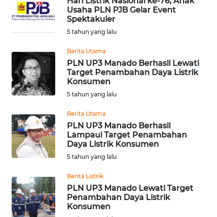
Hari Listrik Nasional ke-76, Anak
Usaha PLN PJB Gelar Event
WN
Spektakuler
KALTENG
5 tahun yang lalu
WN
Berita Utama
KALTARA
PLN UP3 Manado Berhasil Lewati
Target Penambahan Daya Listrik
Konsumen
WN
KALSEL
5 tahun yang lalu
Berita Utama
WN
PLN UP3 Manado Berhasil
KALTIM
Lampaui Target Penambahan
Daya Listrik Konsumen
WN
5 tahun yang lalu
SULSEL
Berita Listrik
PLN UP3 Manado Lewati Target
WN
Penambahan Daya Listrik
GORONTALO
Konsumen