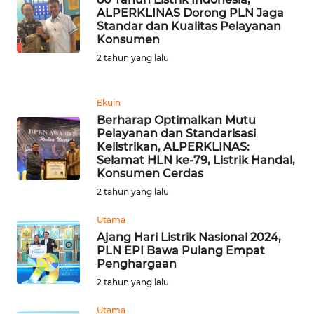
PADANG
ALPERKLINAS Dorong PLN Jaga
LAWAS
Standar dan Kualitas Pelayanan
Konsumen
WN
2 tahun yang lalu
SUMEDANG
Ekuin
WN
Berharap Optimalkan Mutu
CIANJUR
Pelayanan dan Standarisasi
Kelistrikan, ALPERKLINAS:
WN
Selamat HLN ke-79, Listrik Handal,
Konsumen Cerdas
KEPULAUAN
SERIBU
2 tahun yang lalu
Utama
WN
Ajang Hari Listrik Nasional 2024,
TANGERANG
PLN EPI Bawa Pulang Empat
Penghargaan
WN
2 tahun yang lalu
BINJAI
Utama