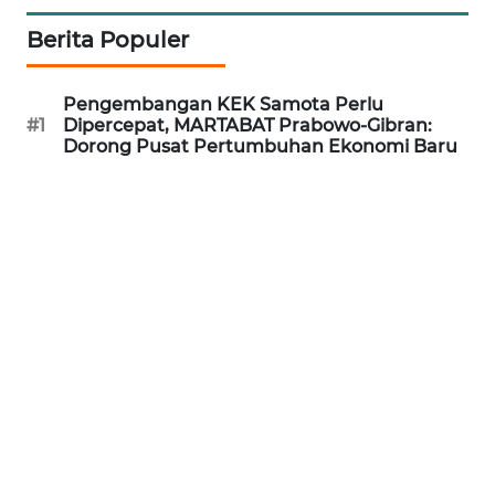
WN
Berita Populer
PURWAKARTA
WN
Pengembangan KEK Samota Perlu
#1
Dipercepat, MARTABAT Prabowo-Gibran:
PRIANGAN
Dorong Pusat Pertumbuhan Ekonomi Baru
TIMUR
WN
SEMARANG
WN
SOLO
WN
BOROBUDUR
WN
MADURA