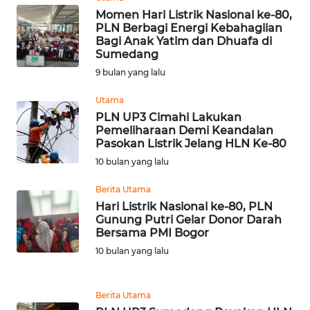
WN
Momen Hari Listrik Nasional ke-80,
LABUHANBATU
PLN Berbagi Energi Kebahagiian
Bagi Anak Yatim dan Dhuafa di
WN
Sumedang
TAPANULI
9 bulan yang lalu
TENGAH
Utama
PLN UP3 Cimahi Lakukan
WN DELI
Pemeliharaan Demi Keandalan
SERDANG
Pasokan Listrik Jelang HLN Ke-80
10 bulan yang lalu
WN
TEBING
Berita Utama
TINGGI
Hari Listrik Nasional ke-80, PLN
Gunung Putri Gelar Donor Darah
Bersama PMI Bogor
WN
PAKPAK
10 bulan yang lalu
WN
Berita Utama
KARAWANG