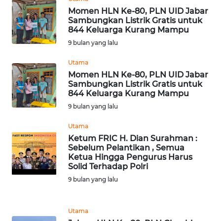
Momen HLN Ke-80, PLN UID Jabar
WN
Sambungkan Listrik Gratis untuk
JATENG
844 Keluarga Kurang Mampu
9 bulan yang lalu
WN
NUSANTARA
Utama
Momen HLN Ke-80, PLN UID Jabar
Sambungkan Listrik Gratis untuk
WN
844 Keluarga Kurang Mampu
JOGJA
9 bulan yang lalu
WN
Utama
JATIM
Ketum FRIC H. Dian Surahman :
Sebelum Pelantikan , Semua
Ketua Hingga Pengurus Harus
WN
Solid Terhadap Polri
BALI
9 bulan yang lalu
WN
KALBAR
Utama