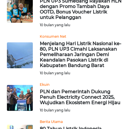
PLN UP3 Sumedang Rayakan HLN
dengan Promo Tambah Daya
OOTD, Bonus Voucher Listrik
WN
untuk Pelanggan
BEKASI
10 bulan yang lalu
WN
Konsumen Net
BOGOR
Menjelang Hari Listrik Nasional ke-
80, PLN UP3 Cimahi Laksanakan
Pemeliharaan Jaringan Demi
WN
Keandalan Pasokan Listrik di
DEPOK
Kabupaten Bandung Barat
10 bulan yang lalu
WN
TAPANULI
Ekuin
UTARA
PLN dan Pemerintah Dukung
Penuh Electricity Connect 2025,
Wujudkan Ekosistem Energi Hijau
WN
SAMOSIR
10 bulan yang lalu
Berita Utama
WN
80 Tahun Listrik Indonesia,