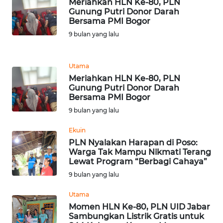
Meriahkan HLN Ke-80, PLN
WN
Gunung Putri Donor Darah
Bersama PMI Bogor
JABAR
9 bulan yang lalu
WN
BANTEN
Utama
Meriahkan HLN Ke-80, PLN
WN
Gunung Putri Donor Darah
NTT
Bersama PMI Bogor
9 bulan yang lalu
WN
Ekuin
KEPRI
PLN Nyalakan Harapan di Poso:
Warga Tak Mampu Nikmati Terang
WN
Lewat Program “Berbagi Cahaya”
PAPUA
9 bulan yang lalu
WN
Utama
PAPUA
Momen HLN Ke-80, PLN UID Jabar
BARAT
Sambungkan Listrik Gratis untuk