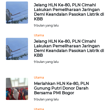
Jelang HLN Ke-80, PLN Cimahi
Lakukan Pemeliharaan Jaringan
WN
Demi Keandalan Pasokan Listrik di
LANGKAT
KBB
9 bulan yang lalu
WN
TAPANULI
Utama
SELATAN
Jelang HLN Ke-80, PLN Cimahi
Lakukan Pemeliharaan Jaringan
Demi Keandalan Pasokan Listrik di
WN
KBB
TANJUNG
LESUNG
9 bulan yang lalu
WN
Utama
KARO
Meriahkan HLN Ke-80, PLN
Gunung Putri Donor Darah
WN
Bersama PMI Bogor
SIMALUNGUN
9 bulan yang lalu
Utama