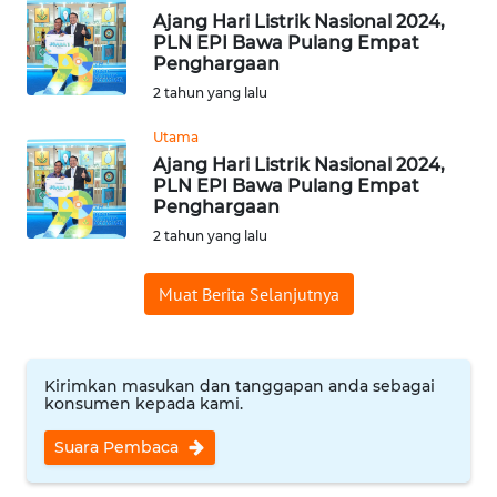
Ajang Hari Listrik Nasional 2024,
WN
PLN EPI Bawa Pulang Empat
CIREBON
Penghargaan
2 tahun yang lalu
WN
INDRAMAYU
Utama
Ajang Hari Listrik Nasional 2024,
PLN EPI Bawa Pulang Empat
WN
Penghargaan
KUNINGAN
2 tahun yang lalu
WN
Muat Berita Selanjutnya
MAJALENGKA
WN
SUBANG
Kirimkan masukan dan tanggapan anda sebagai
konsumen kepada kami.
WN
Suara Pembaca
SUKABUMI