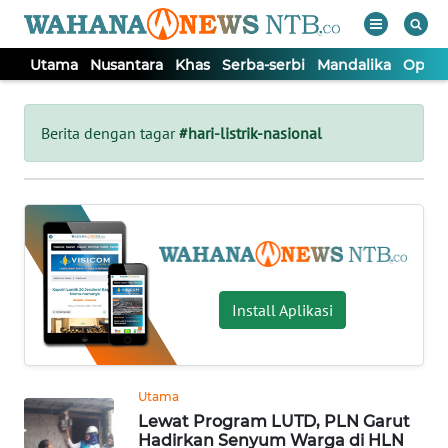
Utama
Nusantara
Khas
Serba-serbi
Mandalika
Opini
WAHANA
Tutup
TV
Berita dengan tagar
#hari-listrik-nasional
UTAMA
NUSANTARA
KHAS
Install Aplikasi
SERBA-
SERBI
Utama
Lewat Program LUTD, PLN Garut
MANDALIKA
Hadirkan Senyum Warga di HLN