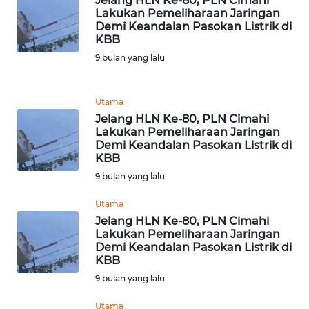
Jelang HLN Ke-80, PLN Cimahi
Lakukan Pemeliharaan Jaringan
WN
Demi Keandalan Pasokan Listrik di
SULUT
KBB
9 bulan yang lalu
WN
MALUKU
Utama
WN
Jelang HLN Ke-80, PLN Cimahi
Lakukan Pemeliharaan Jaringan
MALUT
Demi Keandalan Pasokan Listrik di
KBB
WN
9 bulan yang lalu
DAIRI
Utama
WN
Jelang HLN Ke-80, PLN Cimahi
Lakukan Pemeliharaan Jaringan
DANAU
Demi Keandalan Pasokan Listrik di
TOBA
KBB
9 bulan yang lalu
WN
NIAS
Utama