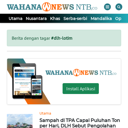
Utama
Nusantara
Khas
Serba-serbi
Mandalika
Opini
WAHANA
Tutup
TV
Berita dengan tagar
#dlh-lotim
UTAMA
NUSANTARA
KHAS
Install Aplikasi
SERBA-
SERBI
Utama
Sampah di TPA Capai Puluhan Ton
MANDALIKA
per Hari, DLH Sebut Pengolahan