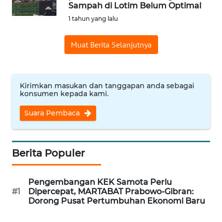
Sampah di Lotim Belum Optimal
OPINI
1 tahun yang lalu
Informasi
Muat Berita Selanjutnya
INDEKS
BERITA
Kirimkan masukan dan tanggapan anda sebagai
konsumen kepada kami.
KONTAK
KAMI
Suara Pembaca
INFO
IKLAN
Berita Populer
TENTANG
Pengembangan KEK Samota Perlu
KAMI
#1
Dipercepat, MARTABAT Prabowo-Gibran:
Dorong Pusat Pertumbuhan Ekonomi Baru
PEDOMAN