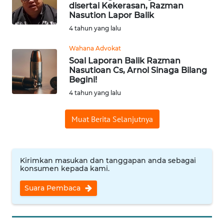
disertai Kekerasan, Razman
Nasution Lapor Balik
OPINI
4 tahun yang lalu
Informasi
Wahana Advokat
Soal Laporan Balik Razman
INDEKS
Nasutioan Cs, Arnol Sinaga Bilang
BERITA
Begini!
4 tahun yang lalu
KONTAK
KAMI
Muat Berita Selanjutnya
INFO
IKLAN
Kirimkan masukan dan tanggapan anda sebagai
konsumen kepada kami.
TENTANG
KAMI
Suara Pembaca
PEDOMAN