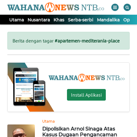
Utama
Nusantara
Khas
Serba-serbi
Mandalika
Opini
WAHANA
Tutup
TV
Berita dengan tagar
#apartemen-mediterania-place
UTAMA
NUSANTARA
KHAS
Install Aplikasi
SERBA-
SERBI
Utama
Dipolisikan Arnol Sinaga Atas
MANDALIKA
Kasus Dugaan Pengancaman