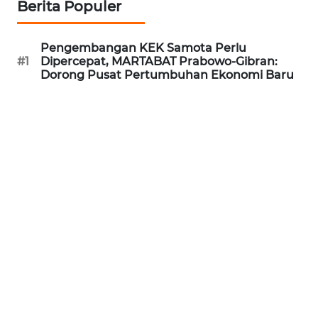
MEDIA
Berita Populer
SIBER
Pengembangan KEK Samota Perlu
REDAKSI
#1
Dipercepat, MARTABAT Prabowo-Gibran:
Dorong Pusat Pertumbuhan Ekonomi Baru
KARIR
DISCLAIMER
Wahana
News
Regional
WN
SUMUT
WN
JAKARTA